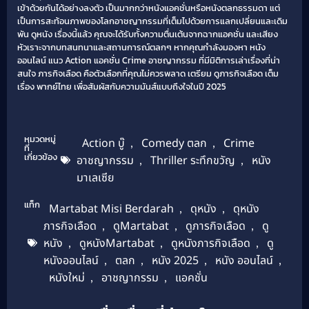
เข้าด้วยกันได้อย่างลงตัว เป็นมากกว่าหนังแอคชั่นหรือหนังตลกธรรมดา แต่
เป็นการสะท้อนภาพของโลกอาชญากรรมที่เต็มไปด้วยการแลกเปลี่ยนและเดิม
พัน ดูหนัง เรื่องนี้แล้ว คุณจะได้รับทั้งความตื่นเต้นจากฉากแอคชั่น และเสียง
หัวเราะจากบทสนทนาและสถานการณ์ตลกๆ หากคุณกำลังมองหา หนัง
ออนไลน์ แนว Action แอคชั่น Crime อาชญากรรม ที่มีมิติการเล่าเรื่องที่น่า
สนใจ ภารกิจเลือด คือตัวเลือกที่คุณไม่ควรพลาด เตรียม ดูภารกิจเลือด เต็ม
เรื่อง พากย์ไทย เพื่อสัมผัสกับความมันส์แบบถึงใจในปี 2025
หมวดหมู่
Action บู๊
,
Comedy ตลก
,
Crime
ที่
เกี่ยวข้อง
อาชญากรรม
,
Thriller ระทึกขวัญ
,
หนัง
มาเลเซีย
แท็ก
Martabat Misi Berdarah
,
ดุหนัง
,
ดุหนัง
ภารกิจเลือด
,
ดูMartabat
,
ดูภารกิจเลือด
,
ดู
หนัง
,
ดูหนังMartabat
,
ดูหนังภารกิจเลือด
,
ดู
หนังออนไลน์
,
ตลก
,
หนัง 2025
,
หนัง ออนไลน์
,
หนังใหม่
,
อาชญากรรม
,
แอคชั่น