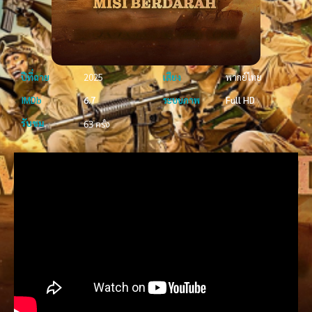
ปีที่ฉาย
2025
เสียง
พากย์ไทย
IMDb
6.7
ระบบภาพ
Full HD
รับชม
63 ครั้ง