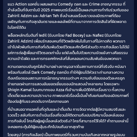
แนว Action แอคชั่น ผสมผสาน Comedy ตลก และ Crime อาชญากรรม ที่
กำลังเป็นที่จับตาในปี 2025 ภาพยนตร์เรื่องนี้เป็นผลงานการกำกับร่วมกันของ
Zahiril Adzim และ Adrian Teh ซึ่งนำเสนอเรื่องราวของมิตรภาพที่ต้อง
เผชิญกับภารกิจสุดอันตรายและผลลัพธ์ที่ตามมาจากการตัดสินใจที่ผิดพลาด
ในโลกใต้ดิน
พล็อตหลักเริ่มต้นที่ Iedil (รับบทโดย Fad Bocey) และ Nafiez (รับบทโดย
Zahiril Adzim) เพื่อนรักสองคนที่ชีวิตพลิกผันไปในทางที่ไม่คาดคิด พวกเขา
เข้าไปพัวพันกับภารกิจที่เดิมพันด้วยชีวิตและศักดิ์ศรีส่วนตัว ภารกิจเลือด ไม่ได้มี
แค่การต่อสู้เพื่อเอาชีวิตรอดเท่านั้น แต่ยังเต็มไปด้วยความขัดแย้งทางศีลธรรม
ความเข้าใจผิด และการทรยศหักหลังที่สั่นคลอนความสัมพันธ์ของพวกเขา
ความตลกขบขันถูกใส่เข้ามาอย่างชาญฉลาดในสถานการณ์ที่จริงจัง หนังมา
พร้อมกับสไตล์ Dark Comedy ตลกมืด ทำให้ผู้ชมได้หัวเราะท่ามกลางความ
ตึงเครียดของสถานการณ์อาชญากรรมต่างๆ ความซับซ้อนของตัวละครถูก
ถ่ายทอดผ่านการแสดงอันยอดเยี่ยมของนักแสดงนำหลายคน โดยเฉพาะ
Shiqin Kamal ในบทบาทของ Azza ที่เข้ามาเพิ่มมิติให้กับเรื่องราว ทั้งความ
เด็ดเดี่ยวและความเปราะบาง ภาพยนตร์เรื่องนี้เน้นย้ำถึงแก่นแท้ของมิตรภาพที่
ต้องต่อสู้กับแรงกดดันจากโลกภายนอก
ที่นำเสนอฉากแอคชั่นที่ดุดันและน่าตื่นเต้น การจัดฉากต่อสู้มีความสมจริงและ
รวดเร็ว สลับกับการดำเนินเรื่องที่ชวนให้ติดตามถึงปมปริศนาเบื้องหลังของ
ภารกิจลับนี้ ใครคือผู้อยู่เบื้องหลังตัวจริง? ใครที่สามารถไว้ใจได้? คำถามเหล่านี้
จะคอยกระตุ้นให้ผู้ชมลุ้นระทึกไปจนถึงฉากสุดท้าย
โดยสรุป (ภารกิจเลือด) เป็นภาพยนตร์ที่รวมความบันเทิงหลากหลายรูปแบบ