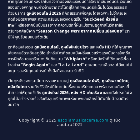
หากคุณคือคนที่หลงรักในท่วงทำนองและแรงบันดาลใจจากเสียงดนตรี เว็บไซต์
1989
1988
ของเราขอพาทุกคนก้าวข้ามจากตัวโน้ตสู่โลกภาพยนตร์ที่เต็มไปด้วยอรรถรส
Comedy ตลก
(46)
ด้วยบริการ
ดูหนังออนไลน์ 2026
ที่คัดสรรมาเพื่อคุณโดยเฉพาะ ไม่ว่าคุณจะ
1987
1986
คิดถึงมิตรภาพและความเกรียนของวงดนตรีใน
“SuckSeed ห่วยขั้น
1985
1984
Comedy ตลก
(515)
เทพ”
หรืออยากซึมซับบรรยากาศความรักที่ผันแปรตามฤดูกาลในวิทยาลัย
ดุริยางคศิลป์จาก
“Season Change เพราะอากาศเปลี่ยนแปลงบ่อย”
เรา
1983
1982
มีให้คุณรับชมแบบจัดเต็ม
Comedy ตลกขบขัน
(4)
1981
1980
เราคือแหล่งรวม
ดูหนังออนไลน์, ดูหนังใหม่ชนโรง
และ
หนัง HD
ที่ให้คุณภาพ
1979
Coming of Age ก้าวพ้นวัย
(1)
1978
เสียงคมชัดระดับสตูดิโอ สำหรับใครที่ชอบหนังฝรั่งแนวสร้างแรงบันดาลใจหรือ
การฝึกซ้อมดนตรีอย่างเข้มข้นแบบ
“Whiplash”
หรือหนังรักที่ใช้ดนตรีเชื่อม
1976
1975
Coming-of-Age
(3)
ใจอย่าง
“Begin Again”
และ
“La La Land”
คุณสามารถเลือกชมได้แบบไม่
1974
1972
สะดุด รองรับทุกอุปกรณ์ ทั้งมือถือและสมาร์ททีวี
Coming-of-age ชีวิตวัยรุ่น
(21)
1971
1970
เว็บดูหนังของเราเน้นการรวมหมวดหมู่
ดูหนังออนไลน์ฟรี, ดูหนังพากย์ไทย,
หนังซับไทย
รวมถึงซีรีส์ใหม่ที่โดดเด่นเรื่องดนตรีประกอบ พร้อมระบบค้นหาที่
1969
1968
Community
(1)
ง่ายช่วยให้คุณเข้าถึง
ดูหนังใหม่ 2026, หนัง HD เต็มเรื่อง
และหนังโปรดในใจ
1964
1963
คุณได้อย่างรวดเร็ว สัมผัสสุนทรียภาพแห่งภาพและเสียงได้ทันทีไม่ต้องสมัคร
Crime อาชญากรรม
(78)
สมาชิก
1962
1956
1954
1950
Crime อาชญากรรม
(289)
Copyright © 2025
escolamusicaceme.com
ดูหนัง
1940
ออนไลน์2025
Cult Film
(4)