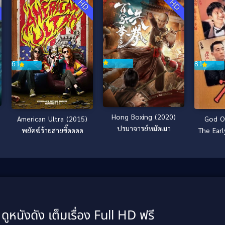
6.1
8.1
Hong Boxing (2020)
American Ultra (2015)
God O
ปรมาจารย์หมัดเมา
พยัคฆ์ร้ายสายซี๊ดดดด
The Ear
คนตัดค
กำ
ดูหนังดัง เต็มเรื่อง Full HD ฟรี