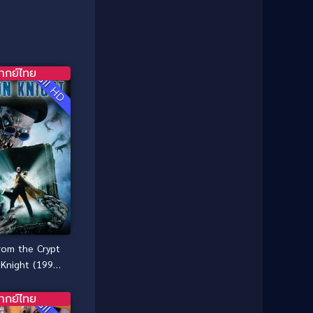
1987
1986
Classic หนังคลาสสิก
(25)
1985
1984
Comedy ตลก
(46)
1983
1982
1981
1980
Comedy ตลก
(515)
ากย์ไทย
Full HD
1979
1978
Comedy ตลกขบขัน
(4)
1976
1975
Coming of Age ก้าวพ้นวัย
(1)
1974
1972
1971
1970
Coming-of-Age
(3)
1969
1968
Coming-of-age ชีวิตวัยรุ่น
(21)
1964
1963
1962
1956
Community
(1)
1954
1950
Crime อาชญากรรม
(78)
from the Crypt
1940
Knight (1995)
Crime อาชญากรรม
(289)
ืนนรกแตก
ากย์ไทย
Full HD
Cult Film
(4)