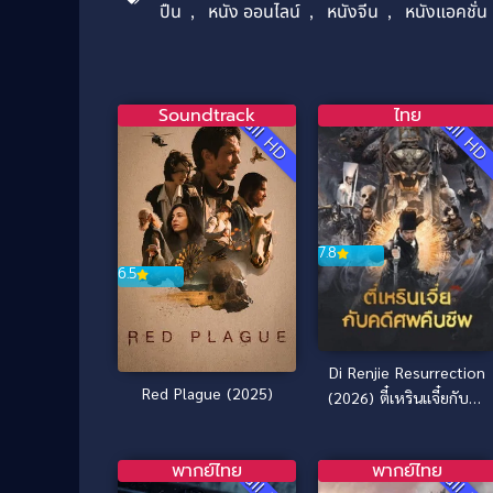
ปืน
,
หนัง ออนไลน์
,
หนังจีน
,
หนังแอคชั่น
Soundtrack
ไทย
Full HD
Full H
7.8
6.5
Di Renjie Resurrection
Red Plague (2025)
(2026) ตี๋เหรินเเจี๋ยกับคดี
ศพคืนชีพ
พากย์ไทย
พากย์ไทย
Full HD
Full H