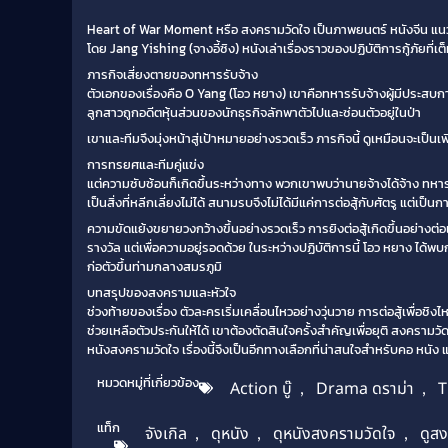
Heart of War Moment หรือ สงครามวัดใจ เป็นภาพยนตร์ หนังจีน แนว 
โดย Jang Yishing (จางอี้ซิง) หนังเล่าเรื่องราวของปฏิบัติการกู้ภัยที
ภารกิจเสี่ยงตายของทหารรับจ้าง
ตัวเอกของเรื่องคือ O Yang (โอว หยาง) เขาคือทหารรับจ้างผู้มีประสบกา
ลูกสาวถูกอดีตหุ้นส่วนของนักธุรกิจลักพาตัวไปและซ่อนตัวอยู่ในป่า
เขาและทีมจึงมุ่งหน้าสู่เป้าหมายอย่างรวดเร็ว ภารกิจนี้ ดูเหมือนจะเป็นเ
การทรยศและทีมคู่แข่ง
แต่ความซับซ้อนก็เกิดขึ้นระหว่างทาง พวกเขาพบว่านายจ้างได้จ้าง ทหารร
เป็นสิ่งที่หลีกเลี่ยงไม่ได้ สนามรบจึงไม่ได้มีแค่การต่อสู้กับศัตรู แต่เ
ความขัดแย้งขยายวงกว้างขึ้นอย่างรวดเร็ว การยิงต่อสู้เกิดขึ้นอย่างต่อ
รางวัล แต่เพื่อความอยู่รอดด้วย ในระหว่างปฏิบัติการนี้ โอว หยาง ได้พบ
ก่อตัวขึ้นท่ามกลางสมรภูมิ
บทสรุปของสงครามและหัวใจ
ช่วงท้ายของเรื่อง ตัวละครเริ่มเคลื่อนไหวอย่างวุ่นวาย การต่อสู้เพื่อชิ
ช่วยเหลือตัวประกันให้ได้ เขาต้องตัดสินใจครั้งสำคัญเพื่อยุติ สงครามว
หนังสงครามวัดใจ เรื่องนี้จึงเป็นอีกทางเลือกที่น่าสนใจสำหรับคอ หนัง แ
หมวดหมู่ที่เกี่ยวข้อง
Action บู๊
,
Drama ดราม่า
,
T
แท็ก
จังเกิล
,
ดุหนัง
,
ดุหนังสงครามวัดใจ
,
ดูส