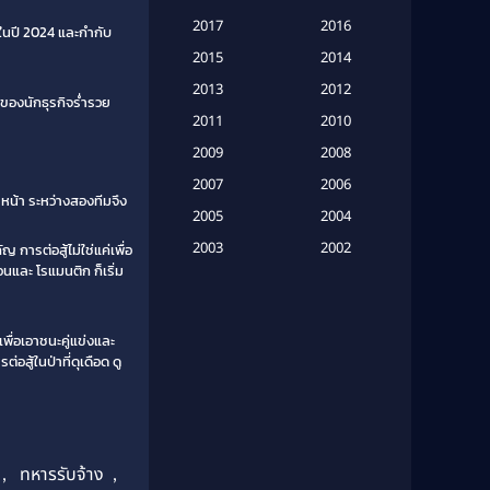
Based on a True Story เรื่องจริง
2017
2016
ในปี 2024 และกำกับ
(20)
2015
2014
Based on a True Story เรื่องจริง
2013
2012
วของนักธุรกิจร่ำรวย
(16)
2011
2010
2009
Based on Novel
(6)
2008
2007
2006
Betrayal
(1)
ญหน้า ระหว่างสองทีมจึง
2005
2004
Biography
(3)
2003
2002
การต่อสู้ไม่ใช่แค่เพื่อ
อนและ โรแมนติก ก็เริ่ม
2001
2000
Biography ชีวประวัติ
(26)
1999
1998
Biography ชีวิตจริง
(41)
เพื่อเอาชนะคู่แข่งและ
1997
1996
สู้ในป่าที่ดุเดือด ดู
1995
1994
Black Comedy
(10)
1993
1992
Classic หนังคลาสสิก
(134)
1991
1990
Classic หนังคลาสสิก
(21)
1989
1988
,
ทหารรับจ้าง
,