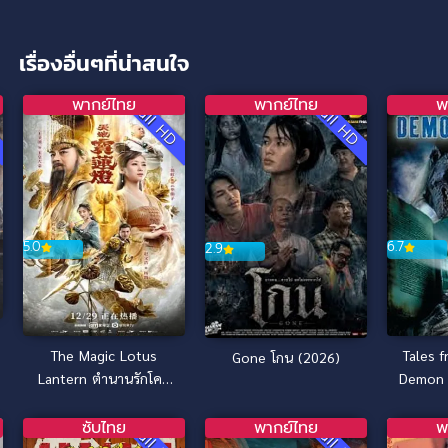
เรื่องอื่นๆที่น่าสนใจ
พากย์ไทย
พากย์ไทย
พ
D
Full HD
Full HD
6.7
5.0
2.9
Tales 
The Magic Lotus
Gone โกน (2026)
Demon 
Lantern ตำนานรักโคม
ค
สวรรค์ (2021)
ซับไทย
พากย์ไทย
พ
D
Full HD
Full HD