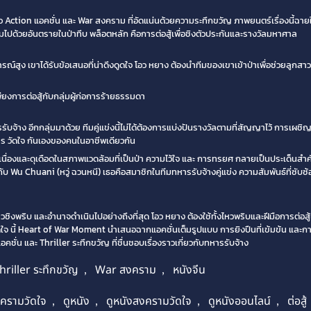
Action แอคชั่น และ War สงคราม ที่อัดแน่นด้วยความระทึกขวัญ ภาพยนตร์เรื่องนี้ฉาย
่เต็มไปด้วยอันตรายในป่าทึบ พล็อตหลัก คือการต่อสู้เพื่อชิงตัวประกันและรางวัลมหาศาล
รณ์สูง เขาได้รับข้อเสนอที่น่าดึงดูดใจ โอว หยาง ต้องนำทีมของเขาเข้าป่าเพื่อช่วยลูกสา
พียงการต่อสู้กับกลุ่มผู้ก่อการร้ายธรรมดา
ับจ้าง อีกกลุ่มมาด้วย ทีมคู่แข่งนี้ไม่ได้ต้องการแบ่งปันรางวัลตามที่สัญญาไว้ การเผชิ
ป็นการ วัดใจ กันเองของคนในอาชีพเดียวกัน
เนื่องและดุเดือดในสภาพแวดล้อมที่เป็นป่า ความไว้ใจ และ การทรยศ กลายเป็นประเด็นสำคัญ 
กับ Wu Chuani (หวู่ ฉวนหนี) เธอคือสมาชิกในทีมทหารรับจ้างคู่แข่ง ความสัมพันธ์ที่ซับซ้
งไหวชิงพริบ และอำนาจดำเนินไปอย่างถึงที่สุด โอว หยาง ต้องใช้ทั้งไหวพริบและฝีมือการต่อสู้
ัดใจ นี้ Heart of War Moment นำเสนอฉากแอคชั่นเต็มรูปแบบ การยิงปืนที่เข้มข้น และการต่อ
อคชั่น และ Thriller ระทึกขวัญ ที่ชื่นชอบเรื่องราวเกี่ยวกับทหารรับจ้าง
hriller ระทึกขวัญ
,
War สงคราม
,
หนังจีน
งครามวัดใจ
,
ดูหนัง
,
ดูหนังสงครามวัดใจ
,
ดูหนังออนไลน์
,
ต่อสู้