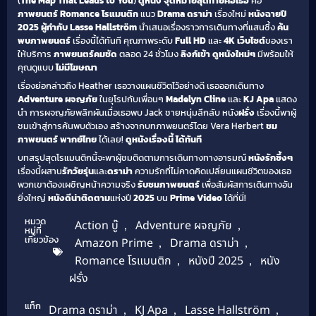
(
The Map That Leads to You
)
ดูหนัง
จุดหมายสุดท้ายคือเธอ
คือ
ภาพยนตร์ Romance โรแมนติก
แนว
Drama ดราม่า
เรื่องใหม่
หนังฉายปี
2025
ผู้กำกับ Lasse Hallström
นำเสนอเรื่องราวการเดินทางที่แสนซึ้ง
ค้น
พบภาพยนตร์
เรื่องนี้ได้ทันที คุณภาพระดับ
Full HD
และ
4K
เว็บไซต์
ของเรา
ให้บริการ
ภาพยนตร์คมชัด
ตลอด 24 ชั่วโมง
ลิงก์เข้า ดูหนังใหม่ๆ
มีพร้อมให้
คุณดูแบบ
ไม่มีโฆษณา
เรื่องย่อกล่าวถึง Heather เธอวางแผนชีวิตไว้อย่างดี เธอออกเดินทาง
Adventure ผจญภัย
ในยุโรปกับเพื่อนๆ
Madelyn Cline
และ
KJ Apa
แสดง
นำ การผจญภัยพลิกผันเมื่อเธอพบ Jack ชายหนุ่มลึกลับ หนัง
ฝรั่ง
เรื่องนี้พาผู้
ชมเข้าสู่การค้นพบตัวเอง สร้างจากบทภาพยนตร์โดย Vera Herbert
ชม
ภาพยนตร์ พากย์ไทย
ได้เลย!
ดูหนังเรื่องนี้ ได้ทันที
บทสรุปสุดโรแมนติกนี้จะพาผู้ชมติดตามการเดินทางทางอารมณ์
หนังรักซึ้งๆ
เรื่องนี้ผสาน
รักวัยรุ่น
และ
ดราม่า
ความรักที่ไม่คาดคิดเปลี่ยนแผนชีวิตของเธอ
พวกเขาต้องเผชิญหน้าความจริง
รับชมภาพยนตร์
เพื่อสัมผัสการเดินทางอัน
ยิ่งใหญ่
หนังดี
น่าติดตาม
แห่งปี
2025
บน
Prime Video
ได้ที่นี่!
หมวด
Action บู๊
,
Adventure ผจญภัย
,
หมู่ที่
เกี่ยวข้อง
Amazon Prime
,
Drama ดราม่า
,
Romance โรแมนติก
,
หนังปี 2025
,
หนัง
ฝรั่ง
แท็ก
Drama ดราม่า
,
KJ Apa
,
Lasse Hallström
,