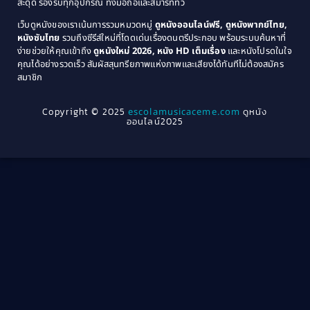
สะดุด รองรับทุกอุปกรณ์ ทั้งมือถือและสมาร์ททีวี
Coming-of-age ชีวิตวัยรุ่น
(21)
1971
1970
เว็บดูหนังของเราเน้นการรวมหมวดหมู่
ดูหนังออนไลน์ฟรี, ดูหนังพากย์ไทย,
หนังซับไทย
รวมถึงซีรีส์ใหม่ที่โดดเด่นเรื่องดนตรีประกอบ พร้อมระบบค้นหาที่
1969
1968
Community
(1)
ง่ายช่วยให้คุณเข้าถึง
ดูหนังใหม่ 2026, หนัง HD เต็มเรื่อง
และหนังโปรดในใจ
1964
1963
คุณได้อย่างรวดเร็ว สัมผัสสุนทรียภาพแห่งภาพและเสียงได้ทันทีไม่ต้องสมัคร
Crime อาชญากรรม
(78)
สมาชิก
1962
1956
1954
1950
Crime อาชญากรรม
(289)
Copyright © 2025
escolamusicaceme.com
ดูหนัง
1940
ออนไลน์2025
Cult Film
(4)
Culture
(8)
Dance เต้น
(13)
Dark Comedy ตลกร้าย
(11)
Detective
(21)
Detective สืบสวน
(46)
Detective สืบสวน
(40)