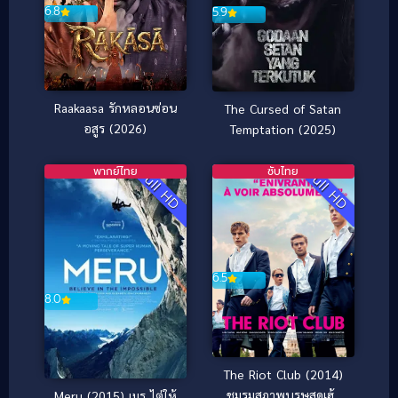
6.8
5.9
Raakaasa รักหลอนซ่อน
The Cursed of Satan
อสูร (2026)
Temptation (2025)
พากย์ไทย
ซับไทย
Full HD
Full HD
6.5
8.0
The Riot Club (2014)
ชมรมสุภาพบุรุษสุดเฮ้ว
Meru (2015) เมรู ไต่ให้