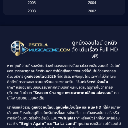
2005
2004
Biography ชีวประวัติ
(26)
2003
2002
Biography ชีวิตจริง
(41)
2001
2000
1999
1998
Black Comedy
(10)
1997
1996
Classic หนังคลาสสิก
(134)
ดูหนังออนไลน์ ดูหนัง
1995
1994
ดัง เต็มเรื่อง Full HD
Classic หนังคลาสสิก
(21)
1993
1992
ฟรี
1991
1990
Classic หนังคลาสสิก
(25)
หากคุณคือคนที่หลงรักในท่วงทำนองและแรงบันดาลใจจากเสียงดนตรี เว็บไซต์
1989
1988
ของเราขอพาทุกคนก้าวข้ามจากตัวโน้ตสู่โลกภาพยนตร์ที่เต็มไปด้วยอรรถรส
Comedy ตลก
(46)
ด้วยบริการ
ดูหนังออนไลน์ 2026
ที่คัดสรรมาเพื่อคุณโดยเฉพาะ ไม่ว่าคุณจะ
1987
1986
คิดถึงมิตรภาพและความเกรียนของวงดนตรีใน
“SuckSeed ห่วยขั้น
1985
1984
Comedy ตลก
(515)
เทพ”
หรืออยากซึมซับบรรยากาศความรักที่ผันแปรตามฤดูกาลในวิทยาลัย
ดุริยางคศิลป์จาก
“Season Change เพราะอากาศเปลี่ยนแปลงบ่อย”
เรา
1983
1982
มีให้คุณรับชมแบบจัดเต็ม
Comedy ตลกขบขัน
(4)
1981
1980
เราคือแหล่งรวม
ดูหนังออนไลน์, ดูหนังใหม่ชนโรง
และ
หนัง HD
ที่ให้คุณภาพ
1979
Coming of Age ก้าวพ้นวัย
(1)
1978
เสียงคมชัดระดับสตูดิโอ สำหรับใครที่ชอบหนังฝรั่งแนวสร้างแรงบันดาลใจหรือ
การฝึกซ้อมดนตรีอย่างเข้มข้นแบบ
“Whiplash”
หรือหนังรักที่ใช้ดนตรีเชื่อม
1976
1975
Coming-of-Age
(3)
ใจอย่าง
“Begin Again”
และ
“La La Land”
คุณสามารถเลือกชมได้แบบไม่
1974
1972