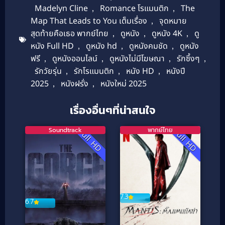
Madelyn Cline
,
Romance โรแมนติก
,
The
Map That Leads to You เต็มเรื่อง
,
จุดหมาย
สุดท้ายคือเธอ พากย์ไทย
,
ดูหนัง
,
ดูหนัง 4K
,
ดู
หนัง Full HD
,
ดูหนัง hd
,
ดูหนังคมชัด
,
ดูหนัง
ฟรี
,
ดูหนังออนไลน์
,
ดูหนังไม่มีโฆษณา
,
รักซึ้งๆ
,
รักวัยรุ่น
,
รักโรแมนติก
,
หนัง HD
,
หนังปี
2025
,
หนังฝรั่ง
,
หนังใหม่ 2025
เรื่องอื่นๆที่น่าสนใจ
Soundtrack
พากย์ไทย
Full HD
Full HD
7.3
6.7