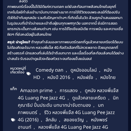
ลงตัว
ภาพยนตร์เรื่องนี้ไม่ได้มีดีแค่ความตลก แต่ยังสะท้อนภาพสังคมไทยในยุคที่
เทคโนโลยีกำลังเข้ามามีบทบาทอย่างมาก การใช้ชีวิตของพระสงฆ์ที่ต้องปรับ
ตัวให้เข้ากับยุคสมัย รวมถึงปัญหาต่างๆ ที่เกิดขึ้นในวัด ล้วนถูกนำเสนอออกมา
ในรูปแบบที่เข้าใจง่ายและเข้าถึงผู้ชมทุกเพศทุกวัย นอกจากนี้ ยังมีการสอด
แทรกประเด็นทางสังคมต่างๆ เช่น การใช้โซเชียลมีเดีย การพนัน และความเชื่อ
ผิดๆ ที่ยังคงมีอยู่ในสังคมไทย
สรุป: น่าดูไหม?
ถ้าคุณกำลังมองหาภาพยนตร์ตลกที่ดูแล้วคลายเครียดได้แบบ
ไม่ต้องคิดอะไรมาก หลวงพี่แจ๊ส 4G คือตัวเลือกที่ไม่ควรพลาด ด้วยมุกตลกที่
สร้างสรรค์ นักแสดงที่เล่นได้เข้าถึงบทบาท และเนื้อเรื่องที่สะท้อนสังคมได้อย่าง
น่าสนใจ รับรองว่าดูแล้วจะต้องหัวเราะจนท้องแข็งแน่นอน!
หมวดหมู่ที่
Comedy ตลก
,
ดูหนังออนไลน์
,
หนัง
เกี่ยวข้อง
HD
,
หนังปี 2016
,
หนังฝรั่ง
,
หนังไทย
แท็ก
Amazon prime
,
การแสดง
,
ดูหนัง หลวงพี่แจ๊ส
4G Luang Pee Jazz 4G
,
ดูแล้วคลายเครียด
,
นิก
คุณาธิป ปิ่นประดับ บทบาทน่าจับตามอง
,
บท
ภาพยนตร์
,
รีวิว หลวงพี่แจ๊ส 4G Luang Pee Jazz
4G (2016)
,
ลึกลับ
,
สยองขวัญ
,
หนังพชร์
อานนท์
,
หลวงพี่แจ๊ส 4G Luang Pee Jazz 4G