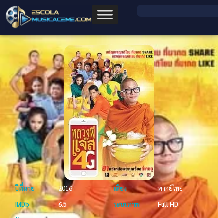
ปีที่ฉาย
2016
เสียง
พากย์ไทย
IMDb
6.5
ระบบภาพ
Full HD