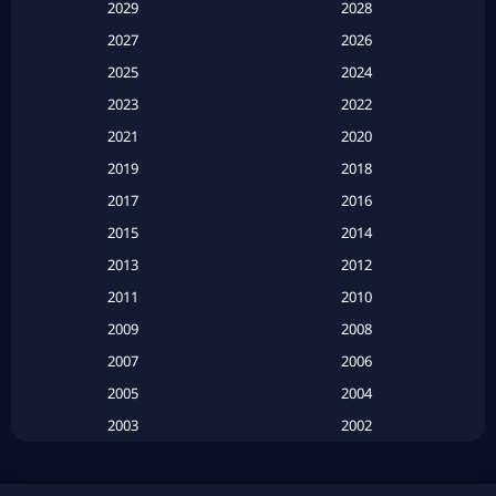
2029
2028
Apple TV
(20)
2027
2026
2025
2024
Apple TV+
(120)
2023
2022
Based on a True Story สร้างจากเรื่องจริง
(2)
2021
2020
2019
2018
Based on a True Story เรื่องจริง
(20)
2017
2016
Based on a True Story เรื่องจริง
(16)
2015
2014
2013
2012
Based on Novel
(6)
2011
2010
Betrayal
(1)
2009
2008
Biography
(3)
2007
2006
2005
2004
Biography ชีวประวัติ
(26)
2003
2002
Biography ชีวิตจริง
(41)
2001
2000
1999
1998
Black Comedy
(10)