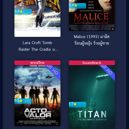
6.4
6.4
Malice (1993) มาลิส
Lara Croft Tomb
ร้อนผู้หญิง ร้ายผู้ชาย
Raider The Cradle of
Life ลาร่า ครอฟท์ ทูม
เรเดอร์ กู้วิกฤตล่ากล่อง
พากย์ไทย
Soundtrack
Full HD
Full HD
ปริศนา (2003)
6.5
5.7