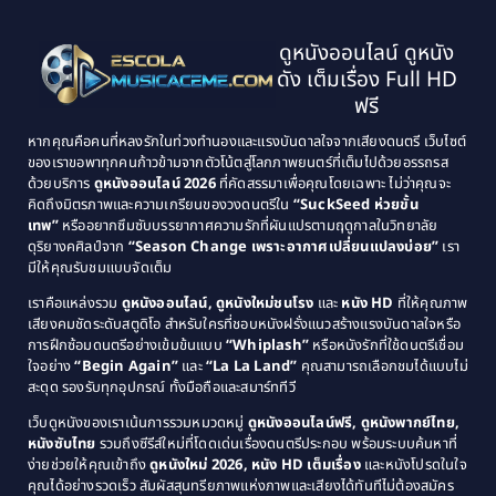
1997
1996
Classic หนังคลาสสิก
(134)
ดูหนังออนไลน์ ดูหนัง
1995
1994
ดัง เต็มเรื่อง Full HD
Classic หนังคลาสสิก
(21)
1993
1992
ฟรี
1991
1990
Classic หนังคลาสสิก
(25)
หากคุณคือคนที่หลงรักในท่วงทำนองและแรงบันดาลใจจากเสียงดนตรี เว็บไซต์
1989
1988
ของเราขอพาทุกคนก้าวข้ามจากตัวโน้ตสู่โลกภาพยนตร์ที่เต็มไปด้วยอรรถรส
Comedy ตลก
(46)
ด้วยบริการ
ดูหนังออนไลน์ 2026
ที่คัดสรรมาเพื่อคุณโดยเฉพาะ ไม่ว่าคุณจะ
1987
1986
คิดถึงมิตรภาพและความเกรียนของวงดนตรีใน
“SuckSeed ห่วยขั้น
1985
1984
Comedy ตลก
(515)
เทพ”
หรืออยากซึมซับบรรยากาศความรักที่ผันแปรตามฤดูกาลในวิทยาลัย
ดุริยางคศิลป์จาก
“Season Change เพราะอากาศเปลี่ยนแปลงบ่อย”
เรา
1983
1982
มีให้คุณรับชมแบบจัดเต็ม
Comedy ตลกขบขัน
(4)
1981
1980
เราคือแหล่งรวม
ดูหนังออนไลน์, ดูหนังใหม่ชนโรง
และ
หนัง HD
ที่ให้คุณภาพ
1979
Coming of Age ก้าวพ้นวัย
(1)
1978
เสียงคมชัดระดับสตูดิโอ สำหรับใครที่ชอบหนังฝรั่งแนวสร้างแรงบันดาลใจหรือ
การฝึกซ้อมดนตรีอย่างเข้มข้นแบบ
“Whiplash”
หรือหนังรักที่ใช้ดนตรีเชื่อม
1976
1975
Coming-of-Age
(3)
ใจอย่าง
“Begin Again”
และ
“La La Land”
คุณสามารถเลือกชมได้แบบไม่
1974
1972
สะดุด รองรับทุกอุปกรณ์ ทั้งมือถือและสมาร์ททีวี
Coming-of-age ชีวิตวัยรุ่น
(21)
1971
1970
เว็บดูหนังของเราเน้นการรวมหมวดหมู่
ดูหนังออนไลน์ฟรี, ดูหนังพากย์ไทย,
หนังซับไทย
รวมถึงซีรีส์ใหม่ที่โดดเด่นเรื่องดนตรีประกอบ พร้อมระบบค้นหาที่
1969
1968
Community
(1)
ง่ายช่วยให้คุณเข้าถึง
ดูหนังใหม่ 2026, หนัง HD เต็มเรื่อง
และหนังโปรดในใจ
1964
1963
คุณได้อย่างรวดเร็ว สัมผัสสุนทรียภาพแห่งภาพและเสียงได้ทันทีไม่ต้องสมัคร