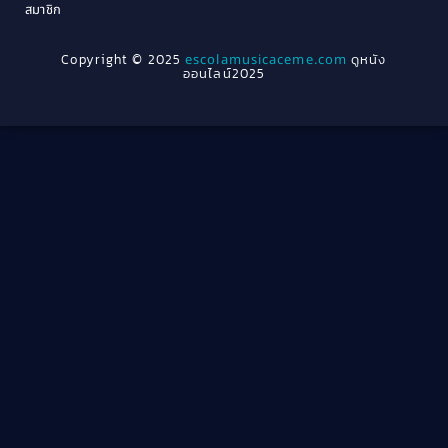
Crime อาชญากรรม
(78)
สมาชิก
1962
1956
1954
1950
Crime อาชญากรรม
(289)
Copyright © 2025
escolamusicaceme.com
ดูหนัง
1940
ออนไลน์2025
Cult Film
(4)
Culture
(8)
Dance เต้น
(13)
Dark Comedy ตลกร้าย
(11)
Detective
(21)
Detective สืบสวน
(46)
Detective สืบสวน
(40)
Disaster
(22)
Disney+
(42)