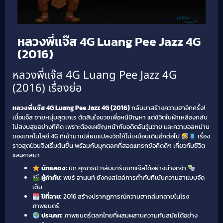
หลวงพี่แจ๊ส 4G Luang Pee Jazz 4G
(2016)
หลวงพี่แจ๊ส 4G Luang Pee Jazz 4G
(2016) เรื่องย่อ
หลวงพี่แจ๊ส 4G Luang Pee Jazz 4G (2016)
กลับมาสร้างความฮาอีกครั้ง!
เมื่อแจ๊ส ชายหนุ่มสุดเกเร ตัดสินใจบวชเพื่อหนีปัญหา แต่ชีวิตในผ้าเหลืองกลับ
ไม่สงบสุขอย่างที่คิด เพราะต้องเผชิญหน้ากับอดีตอันวุ่นวาย และความอลหม่าน
ของเทคโนโลยี 4G ที่เข้ามาเปลี่ยนแปลงวัดให้ไม่เหมือนเดิมอีกต่อไป
เรื่อง
ราวสุดป่วนจึงเริ่มต้นขึ้น พร้อมกับมุกตลกที่สอดแทรกข้อคิดดีๆ เกี่ยวกับชีวิต
และศาสนา
นักแสดง:
นิก คุณาธิป กลับมารับบทแจ๊สได้อย่างน่าจดจำ
ผู้กำกับ:
พชร์ อานนท์ ยังคงสไตล์การกำกับที่เน้นความฮาแบบจัด
เต็ม
ปีที่ฉาย:
2016 สร้างปรากฏการณ์ความฮาถล่มทลายในโรง
ภาพยนตร์
ประเภท:
ภาพยนตร์ตลกไทยที่ผสมผสานความทันสมัยได้อย่าง