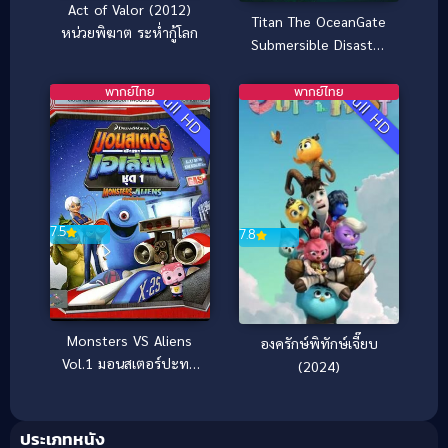
Act of Valor (2012)
Titan The OceanGate
หน่วยพิฆาต ระห่ำกู้โลก
Submersible Disaster
(2025) วิบัติโอเชียนเกต
พากย์ไทย
พากย์ไทย
Full HD
Full HD
7.5
7.8
Monsters VS Aliens
องครักษ์พิทักษ์เจี๊ยบ
Vol.1 มอนสเตอร์ปะทะ
(2024)
เอเลี่ยน ชุด 1
ประเภทหนัง