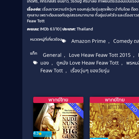
เกิดศิริ, ภัทรภัสสร์ ยืนยาว, วีรดิษฐ์ ศรีมาลัย ภาพยนตร์เรื่องนี้เป็นเ
เรื่องย่อ:
เรื่องราวความรักวุ่นๆ ของกลุ่มวัยรุ่นสุดเฟี้ยว นำทีมโดย ต
กุหลาบ เพราะต้องเจอกับอุปสรรคมากมาย ทั้งคู่แข่งหัวใจ และเรื่องราว
Feaw Tott
คะแนน:
IMDb 6.1/10 |
ประเทศ:
Thailand
หมวดหมู่ที่เกี่ยวข้อง
Amazon Prime
,
Comedy ต
แท็ก
General
,
Love Heaw Feaw Tott 2015
,
มอง
,
ดูหนัง Love Heaw Feaw Tott
,
พรหมล
Feaw Tott
,
เรื่องวุ่นๆ ของวัยรุ่น
พากย์ไทย
พากย์ไทย
Full HD
Full H
4.3