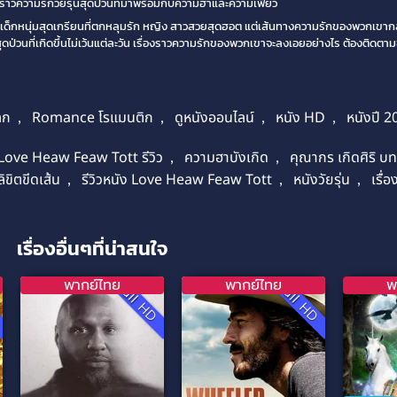
รื่องราวความรักวัยรุ่นสุดป่วนที่มาพร้อมกับความฮาและความเฟี้ยว
๊อด เด็กหนุ่มสุดเกรียนที่ตกหลุมรัก หญิง สาวสวยสุดฮอต แต่เส้นทางความรักของพวกเขากล
สุดป่วนที่เกิดขึ้นไม่เว้นแต่ละวัน เรื่องราวความรักของพวกเขาจะลงเอยอย่างไร ต้องติด
ลก
,
Romance โรแมนติก
,
ดูหนังออนไลน์
,
หนัง HD
,
หนังปี 2
Love Heaw Feaw Tott รีวิว
,
ความฮาบังเกิด
,
คุณากร เกิดศิริ บ
ิขิตขีดเส้น
,
รีวิวหนัง Love Heaw Feaw Tott
,
หนังวัยรุ่น
,
เรื
เรื่องอื่นๆที่น่าสนใจ
พากย์ไทย
พากย์ไทย
พ
D
Full HD
Full HD