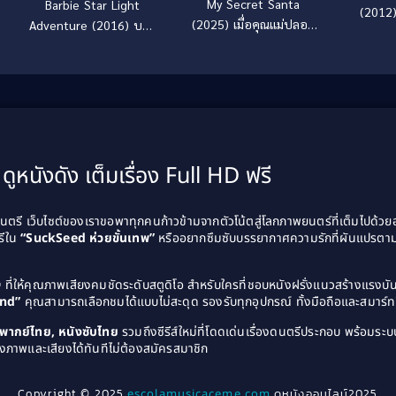
My Secret Santa
Barbie Star Light
(2012)
(2025) เมื่อคุณแม่ปลอม
Adventure (2016) บาร์
เป็นซานตาคลอส
บี้ ผจญภัยในหมู่ดาว
ดูหนังดัง เต็มเรื่อง Full HD ฟรี
รี เว็บไซต์ของเราขอพาทุกคนก้าวข้ามจากตัวโน้ตสู่โลกภาพยนตร์ที่เต็มไปด้ว
รีใน
“SuckSeed ห่วยขั้นเทพ”
หรืออยากซึมซับบรรยากาศความรักที่ผันแปรตาม
D
ที่ให้คุณภาพเสียงคมชัดระดับสตูดิโอ สำหรับใครที่ชอบหนังฝรั่งแนวสร้างแรง
and”
คุณสามารถเลือกชมได้แบบไม่สะดุด รองรับทุกอุปกรณ์ ทั้งมือถือและสมาร์ทท
ังพากย์ไทย, หนังซับไทย
รวมถึงซีรีส์ใหม่ที่โดดเด่นเรื่องดนตรีประกอบ พร้อมระบบ
งภาพและเสียงได้ทันทีไม่ต้องสมัครสมาชิก
Copyright © 2025
escolamusicaceme.com
ดูหนังออนไลน์2025