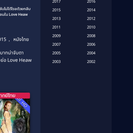
Based on a True Story เรื่องจริง
2017
2016
(20)
ับไม่ได้โรยด้วยกลีบ
2015
2014
ตามชมใน Love Heaw
Based on a True Story เรื่องจริง
2013
2012
(16)
2011
2010
2009
Based on Novel
(6)
2008
015
,
หนังไทย
2007
2006
Betrayal
(1)
ทบาทน่าจับตา
2005
2004
่องย่อ Love Heaw
Biography
(3)
2003
2002
2001
2000
Biography ชีวประวัติ
(26)
1999
1998
Biography ชีวิตจริง
(41)
1997
1996
ากย์ไทย
Full HD
1995
1994
Black Comedy
(10)
1993
1992
Classic หนังคลาสสิก
(134)
1991
1990
Classic หนังคลาสสิก
(21)
1989
1988
1987
1986