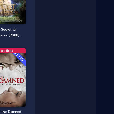
Classic หนังคลาสสิก
(25)
1985
1984
Comedy ตลก
(46)
1983
1982
1981
1980
Comedy ตลก
(515)
1979
1978
 Secret of
Comedy ตลกขบขัน
(4)
1976
1975
acre (2008)
นิหารมนตรา
Coming of Age ก้าวพ้นวัย
(1)
1974
1972
หัศจรรย์
1971
1970
ากย์ไทย
Full HD
Coming-of-Age
(3)
1969
1968
Coming-of-age ชีวิตวัยรุ่น
(21)
1964
1963
1962
1956
Community
(1)
1954
1950
Crime อาชญากรรม
(78)
1940
Crime อาชญากรรม
(289)
Cult Film
(4)
f the Damned