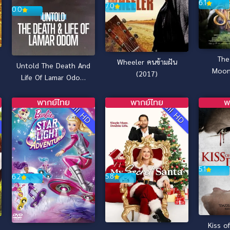
6.1
7.0
0.0
The
Wheeler คนข้ามฝัน
Untold The Death And
Moon
(2017)
Life Of Lamar Odom
อภิ
ความตายและชีวิตของลา
ม
มาร์ โอดอม (2026)
พากย์ไทย
พากย์ไทย
พ
D
Full HD
Full HD
5.1
5.8
6.2
Kiss o