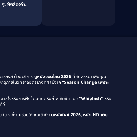
Culture
(8)
 จุมพิตต้องคำ
สาป
Dance เต้น
(13)
Dark Comedy ตลกร้าย
(11)
Detective
(21)
Detective สืบสวน
(46)
Detective สืบสวน
(40)
Disaster
(22)
ยอรรถรส ด้วยบริการ
ดูหนังออนไลน์ 2026
ที่คัดสรรมาเพื่อคุณ
ฤดูกาลในวิทยาลัยดุริยางคศิลป์จาก
“Season Change เพราะ
Disney+
(42)
บันดาลใจหรือการฝึกซ้อมดนตรีอย่างเข้มข้นแบบ
“Whiplash”
หรือ
Documentary สารคดี
(4)
ีวี
Documentary สารคดี
(58)
ค้นหาที่ง่ายช่วยให้คุณเข้าถึง
ดูหนังใหม่ 2026, หนัง HD เต็ม
Drama ดราม่า
(120)