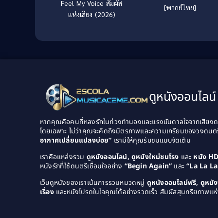
Feel My Voice สัมผัส
[พากย์ไทย]
แห่งเสียง (2026)
ดูหนังออนไลน์ 
หากคุณคือคนที่หลงรักในท่วงทำนองและแรงบันดาลใจจากเสียงดนต
โดยเฉพาะ ไม่ว่าคุณจะคิดถึงมิตรภาพและความเกรียนของวงดนต
อากาศเปลี่ยนแปลงบ่อย”
เรามีให้คุณรับชมแบบจัดเต็ม
เราคือแหล่งรวม
ดูหนังออนไลน์, ดูหนังใหม่ชนโรง
และ
หนัง H
หนังรักที่ใช้ดนตรีเชื่อมใจอย่าง
“Begin Again”
และ
“La La L
เว็บดูหนังของเราเน้นการรวมหมวดหมู่
ดูหนังออนไลน์ฟรี, ดูหน
เรื่อง
และหนังโปรดในใจคุณได้อย่างรวดเร็ว สัมผัสสุนทรียภาพแห่