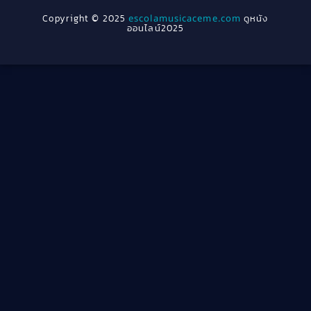
1954
1950
Crime อาชญากรรม
(289)
Copyright © 2025
escolamusicaceme.com
ดูหนัง
1940
ออนไลน์2025
Cult Film
(4)
Culture
(8)
Dance เต้น
(13)
Dark Comedy ตลกร้าย
(11)
Detective
(21)
Detective สืบสวน
(46)
Detective สืบสวน
(40)
Disaster
(22)
Disney+
(42)
Documentary สารคดี
(4)