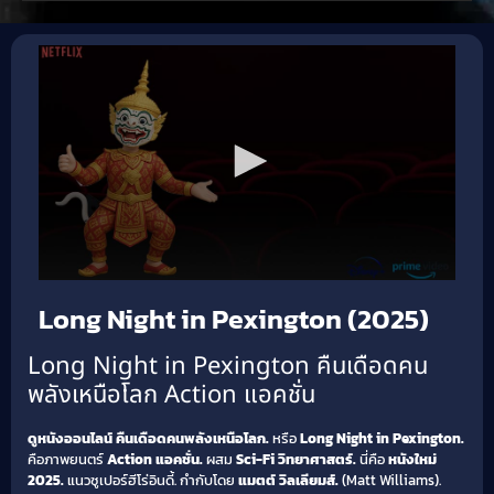
Long Night in Pexington (2025)
Long Night in Pexington คืนเดือดคน
พลังเหนือโลก Action แอคชั่น
ดูหนังออนไลน์ คืนเดือดคนพลังเหนือโลก.
หรือ
Long Night in Pexington.
คือภาพยนตร์
Action แอคชั่น.
ผสม
Sci-Fi วิทยาศาสตร์.
นี่คือ
หนังใหม่
2025.
แนวซูเปอร์ฮีโร่อินดี้. กำกับโดย
แมตต์ วิลเลียมส์.
(Matt Williams).