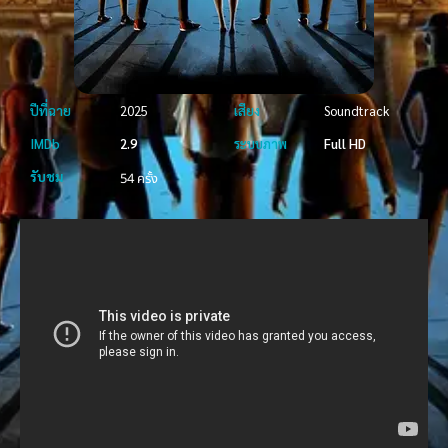
ปีที่ฉาย
2025
เสียง
Soundtrack
IMDb
2.9
ระบบภาพ
Full HD
รับชม
54 ครั้ง