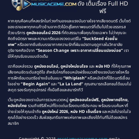
ดัง เต็มเรื่อง Full HD
Classic หนังคลาสสิก
(134)
1993
1992
ฟรี
1991
1990
Classic หนังคลาสสิก
(21)
หากคุณคือคนที่หลงรักในท่วงทำนองและแรงบันดาลใจจากเสียงดนตรี เว็บไซต์
1989
1988
ของเราขอพาทุกคนก้าวข้ามจากตัวโน้ตสู่โลกภาพยนตร์ที่เต็มไปด้วยอรรถรส
Comedy ตลก
(515)
ด้วยบริการ
ดูหนังออนไลน์ 2026
ที่คัดสรรมาเพื่อคุณโดยเฉพาะ ไม่ว่าคุณจะ
1987
1986
คิดถึงมิตรภาพและความเกรียนของวงดนตรีใน
“SuckSeed ห่วยขั้น
1985
1984
Comedy ตลก
(46)
เทพ”
หรืออยากซึมซับบรรยากาศความรักที่ผันแปรตามฤดูกาลในวิทยาลัย
ดุริยางคศิลป์จาก
“Season Change เพราะอากาศเปลี่ยนแปลงบ่อย”
เรา
1983
1982
มีให้คุณรับชมแบบจัดเต็ม
Comedy ตลกขบขัน
(4)
1981
1980
เราคือแหล่งรวม
ดูหนังออนไลน์, ดูหนังใหม่ชนโรง
และ
หนัง HD
ที่ให้คุณภาพ
1979
Coming of Age ก้าวพ้นวัย
(1)
1978
เสียงคมชัดระดับสตูดิโอ สำหรับใครที่ชอบหนังฝรั่งแนวสร้างแรงบันดาลใจหรือ
การฝึกซ้อมดนตรีอย่างเข้มข้นแบบ
“Whiplash”
หรือหนังรักที่ใช้ดนตรีเชื่อม
1976
1975
Coming-of-Age
(3)
ใจอย่าง
“Begin Again”
และ
“La La Land”
คุณสามารถเลือกชมได้แบบไม่
1974
1972
สะดุด รองรับทุกอุปกรณ์ ทั้งมือถือและสมาร์ททีวี
Coming-of-age ชีวิตวัยรุ่น
(21)
1971
1970
เว็บดูหนังของเราเน้นการรวมหมวดหมู่
ดูหนังออนไลน์ฟรี, ดูหนังพากย์ไทย,
หนังซับไทย
รวมถึงซีรีส์ใหม่ที่โดดเด่นเรื่องดนตรีประกอบ พร้อมระบบค้นหาที่
1969
1968
Community
(1)
ง่ายช่วยให้คุณเข้าถึง
ดูหนังใหม่ 2026, หนัง HD เต็มเรื่อง
และหนังโปรดในใจ
1964
1963
คุณได้อย่างรวดเร็ว สัมผัสสุนทรียภาพแห่งภาพและเสียงได้ทันทีไม่ต้องสมัคร
Crime อาชญากรรม
(289)
สมาชิก
1962
1956
1954
1950
Crime อาชญากรรม
(78)
Copyright © 2025
ดูหนัง