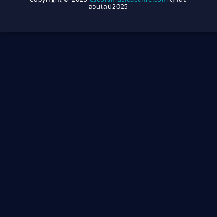
escolamusicaceme.com
1940
ออนไลน์2025
Cult Film
(4)
Culture
(8)
Dance เต้น
(13)
Dark Comedy ตลกร้าย
(11)
Detective
(21)
Detective สืบสวน
(40)
Detective สืบสวน
(46)
Disaster
(22)
Disney+
(42)
Documentary สารคดี
(58)
Documentary สารคดี
(4)