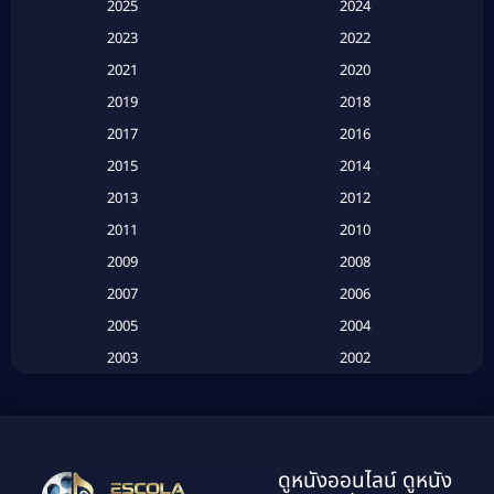
2025
2024
Apple TV+
(120)
2023
2022
Based on a True Story สร้างจากเรื่องจริง
(2)
2021
2020
2019
2018
Based on a True Story เรื่องจริง
(16)
2017
2016
Based on a True Story เรื่องจริง
(20)
2015
2014
2013
2012
Based on Novel
(6)
2011
2010
Betrayal
(1)
2009
2008
Biography
(3)
2007
2006
2005
2004
Biography ชีวประวัติ
(26)
2003
2002
Biography ชีวิตจริง
(41)
2001
2000
1999
1998
Black Comedy
(10)
1997
1996
Classic หนังคลาสสิก
(25)
ดูหนังออนไลน์ ดูหนัง
1995
1994