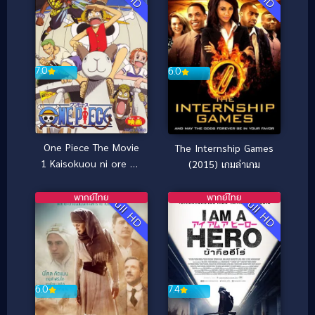
7.0
6.0
One Piece The Movie
The Internship Games
1 Kaisokuou ni ore wa
(2015) เกมล่าเกม
naru (2000) วันพีช
เดอะมูฟวี่ เกาะสมบัติ
พากย์ไทย
พากย์ไทย
Full HD
Full HD
แห่งวูนัน
6.0
7.4