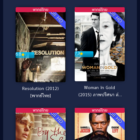
อีกที ตระกูลจี้วายป่วง
พากย์ไทย
พากย์ไทย
Full HD
Full HD
7.3
6.8
Woman In Gold
Resolution (2012)
(2015) ภาพปริศนา ล่า
[พากย์ไทย]
ระทึกโลก
พากย์ไทย
พากย์ไทย
Full HD
Full HD