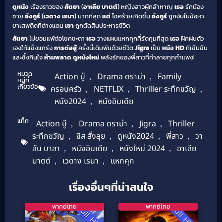
ดูหนัง
เรื่องราวของ
สัตยา
(
อาเลีย บาตต์
) หญิงสาวผู้กล้าหาญ
เธอ
รักน้อง
ชาย
อังคูร์
(
เวดาง เรนา
) มากที่สุด
แต่
โชคร้ายเกิดขึ้น
อังคูร์
ถูกจับในข้อหา
ยาเสพติดที่ต่างแดน
เขา
ถูกตัดสินประหารชีวิต
สัตยา
ไม่ยอมแพ้ต่อโชคชะตา
เธอ
วางแผนแหกคุกที่รัดกุมที่สุด
เธอ
ฝึกฝนตัว
เองให้แข็งแกร่ง
การต่อสู้
ครั้งนี้เดิมพันด้วยชีวิต
Jigra
เป็น
หนัง HD
ที่เข้มข้น
และซึ้งกินใจ
ห้ามพลาด
ดูหนังใหม่
พลังรักของพี่สาวที่ทำลายทุกกำแพง!
หมวด
Action บู๊
,
Drama ดราม่า
,
Family
หมู่ที่
เกี่ยวข้อง
ครอบครัว
,
NETFLIX
,
Thriller ระทึกขวัญ
,
หนัง2024
,
หนังอินเดีย
แท็ก
Action บู๊
,
Drama ดราม่า
,
Jigra
,
Thriller
ระทึกขวัญ
,
ซิส สั่งลุย
,
ดูหนัง2024
,
พี่สาว
,
วา
สัน บาลา
,
หนังอินเดีย
,
หนังใหม่ 2024
,
อาเลีย
บาตต์
,
เวดาง เรนา
,
แหกคุก
เรื่องอื่นๆที่น่าสนใจ
พากย์ไทย
พากย์ไทย
Full HD
Full HD