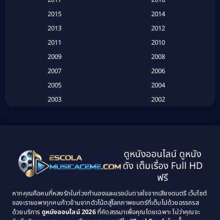
2017
2016
Based on a True Story เรื่องจริง
(16)
2015
2014
2013
2012
Based on Novel
(6)
2011
2010
Betrayal
(1)
2009
2008
Biography
(3)
2007
2006
2005
2004
Biography ชีวประวัติ
(26)
2003
2002
Biography ชีวิตจริง
(41)
2001
2000
1999
1998
Black Comedy
(10)
1997
1996
Classic หนังคลาสสิก
(134)
ดูหนังออนไลน์ ดูหนัง
1995
1994
ดัง เต็มเรื่อง Full HD
Classic หนังคลาสสิก
(21)
1993
1992
ฟรี
1991
1990
Classic หนังคลาสสิก
(25)
หากคุณคือคนที่หลงรักในท่วงทำนองและแรงบันดาลใจจากเสียงดนตรี เว็บไซต์
1989
1988
ของเราขอพาทุกคนก้าวข้ามจากตัวโน้ตสู่โลกภาพยนตร์ที่เต็มไปด้วยอรรถรส
Comedy ตลก
(46)
ด้วยบริการ
ดูหนังออนไลน์ 2026
ที่คัดสรรมาเพื่อคุณโดยเฉพาะ ไม่ว่าคุณจะ
1987
1986