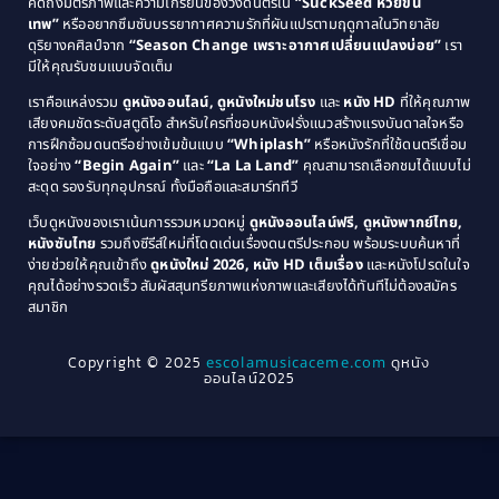
คิดถึงมิตรภาพและความเกรียนของวงดนตรีใน
“SuckSeed ห่วยขั้น
1985
1984
Comedy ตลก
(515)
เทพ”
หรืออยากซึมซับบรรยากาศความรักที่ผันแปรตามฤดูกาลในวิทยาลัย
ดุริยางคศิลป์จาก
“Season Change เพราะอากาศเปลี่ยนแปลงบ่อย”
เรา
1983
1982
มีให้คุณรับชมแบบจัดเต็ม
Comedy ตลกขบขัน
(4)
1981
1980
เราคือแหล่งรวม
ดูหนังออนไลน์, ดูหนังใหม่ชนโรง
และ
หนัง HD
ที่ให้คุณภาพ
1979
Coming of Age ก้าวพ้นวัย
(1)
1978
เสียงคมชัดระดับสตูดิโอ สำหรับใครที่ชอบหนังฝรั่งแนวสร้างแรงบันดาลใจหรือ
การฝึกซ้อมดนตรีอย่างเข้มข้นแบบ
“Whiplash”
หรือหนังรักที่ใช้ดนตรีเชื่อม
1976
1975
Coming-of-Age
(3)
ใจอย่าง
“Begin Again”
และ
“La La Land”
คุณสามารถเลือกชมได้แบบไม่
1974
1972
สะดุด รองรับทุกอุปกรณ์ ทั้งมือถือและสมาร์ททีวี
Coming-of-age ชีวิตวัยรุ่น
(21)
1971
1970
เว็บดูหนังของเราเน้นการรวมหมวดหมู่
ดูหนังออนไลน์ฟรี, ดูหนังพากย์ไทย,
หนังซับไทย
รวมถึงซีรีส์ใหม่ที่โดดเด่นเรื่องดนตรีประกอบ พร้อมระบบค้นหาที่
1969
1968
Community
(1)
ง่ายช่วยให้คุณเข้าถึง
ดูหนังใหม่ 2026, หนัง HD เต็มเรื่อง
และหนังโปรดในใจ
1964
1963
คุณได้อย่างรวดเร็ว สัมผัสสุนทรียภาพแห่งภาพและเสียงได้ทันทีไม่ต้องสมัคร
Crime อาชญากรรม
(78)
สมาชิก
1962
1956
1954
1950
Crime อาชญากรรม
(289)
Copyright © 2025
escolamusicaceme.com
ดูหนัง
1940
ออนไลน์2025
Cult Film
(4)
Culture
(8)
Dance เต้น
(13)