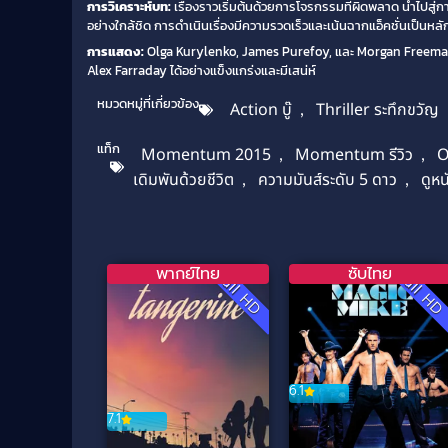
การวิเคราะห์บท:
เรื่องราวเริ่มต้นด้วยการโจรกรรมที่ผิดพลาด นำไปสู่กา
อย่างใกล้ชิด การดำเนินเรื่องมีความรวดเร็วและเน้นฉากแอ็คชั่นเป็นหลั
การแสดง:
Olga Kurylenko, James Purefoy, และ Morgan Freeman ถ
Alex Farraday ได้อย่างแข็งแกร่งและมีเสน่ห์
หมวดหมู่ที่เกี่ยวข้อง
Action บู๊
,
Thriller ระทึกขวัญ
แท็ก
Momentum 2015
,
Momentum รีวิว
,
O
เดิมพันด้วยชีวิต
,
ความมันส์ระดับ 5 ดาว
,
ดูห
พากย์ไทย
ซับไทย
Full HD
Full H
6.1
7.1