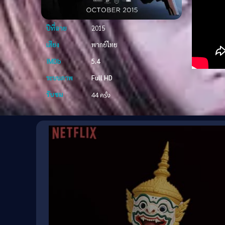
ปีที่ฉาย
2015
เสียง
พากย์ไทย
IMDb
5.4
ระบบภาพ
Full HD
รับชม
44 ครั้ง