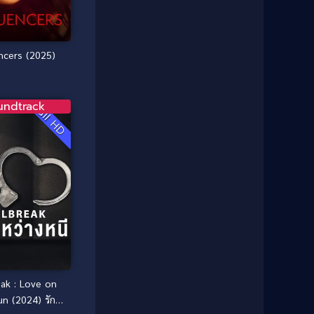
1985
1984
Comedy ตลก
(46)
1983
1982
1981
1980
encers (2025)
Comedy ตลก
(515)
1979
1978
Comedy ตลกขบขัน
(4)
1976
1975
undtrack
Full HD
Coming of Age ก้าวพ้นวัย
(1)
1974
1972
1971
1970
Coming-of-Age
(3)
1969
1968
Coming-of-age ชีวิตวัยรุ่น
(21)
1964
1963
1962
1956
Community
(1)
1954
1950
Crime อาชญากรรม
(78)
1940
Crime อาชญากรรม
(289)
eak : Love on
Cult Film
(4)
un (2024) รัก