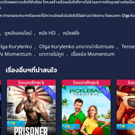
รเปิดเผยความลับที่ซับซ้อน โครงสร้างเรื่องเน้นไปที่การไล่ล่าและการหักมุมอย่างต่อเนื่อ
ก
่ายทอดบทบาทตัวละครที่มีความขัดแย้งในจิตใจได้อย่างน่าติดตาม โดยเฉพาะ Olga Ku
,
ดูหนังออนไลน์
,
หนัง HD
,
หนังฝรั่ง
lga Kurylenko
,
Olga Kurylenko บทบาทน่าจับตามอง
,
Tense
นัง Momentum
,
เดาทางไม่ถูก
,
เรื่องย่อ Momentum
เรื่องอื่นๆที่น่าสนใจ
Soundtrack
Soundtrack
So
D
Full HD
Full HD
9.3
7.2
6.5