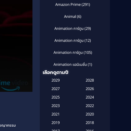
Amazon Prime
(291)
Animal
(6)
Animation การ์ตูน
(29)
Animation การ์ตูน
(12)
Animation การ์ตูน
(105)
Animation แอนิเมชั่น
(1)
เลือกดูตามปี
Anthology
(1)
2029
2028
Apple TV
(20)
2027
2026
2025
2024
Apple TV+
(120)
2023
2022
Based on a True Story สร้างจาก
2021
2020
เรื่องจริง
(2)
2019
2018
อาชญากรรม
Based on a True Story เรื่องจริง