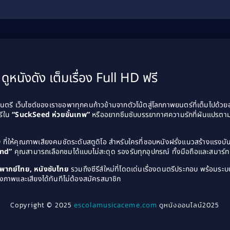
ร
ดูหนังดัง เต็มเรื่อง Full HD ฟรี
รี เว็บไซต์ของเราขอพาทุกคนก้าวข้ามจากตัวโน้ตสู่โลกภาพยนตร์ที่เต็มไปด้ว
รีใน
“SuckSeed ห่วยขั้นเทพ”
หรืออยากซึมซับบรรยากาศความรักที่ผันแปรตาม
D
ที่ให้คุณภาพเสียงคมชัดระดับสตูดิโอ สำหรับใครที่ชอบหนังฝรั่งแนวสร้างแรง
and”
คุณสามารถเลือกชมได้แบบไม่สะดุด รองรับทุกอุปกรณ์ ทั้งมือถือและสมาร์ทท
ังพากย์ไทย, หนังซับไทย
รวมถึงซีรีส์ใหม่ที่โดดเด่นเรื่องดนตรีประกอบ พร้อมระบบ
งภาพและเสียงได้ทันทีไม่ต้องสมัครสมาชิก
Copyright © 2025
escolamusicaceme.com
ดูหนังออนไลน์2025