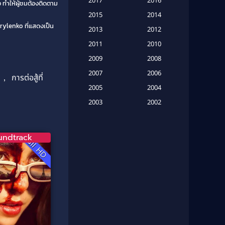
2017
2016
ง ทำให้ผู้ชมต้องติดตาม
(20)
2015
2014
rylenko ที่แสดงเป็น
Based on a True Story เรื่องจริง
2013
2012
(16)
2011
2010
2009
Based on Novel
(6)
2008
2007
2006
,
การต่อสู้ที่
Betrayal
(1)
2005
2004
Biography
(3)
2003
2002
2001
2000
Biography ชีวประวัติ
(26)
1999
1998
undtrack
Full HD
Biography ชีวิตจริง
(41)
1997
1996
1995
1994
Black Comedy
(10)
1993
1992
Classic หนังคลาสสิก
(134)
1991
1990
Classic หนังคลาสสิก
(21)
1989
1988
1987
1986
Classic หนังคลาสสิก
(25)