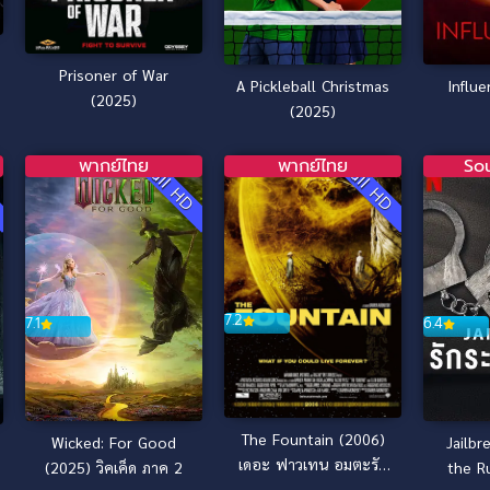
Prisoner of War
A Pickleball Christmas
Influ
(2025)
(2025)
พากย์ไทย
พากย์ไทย
So
D
Full HD
Full HD
7.2
7.1
6.4
The Fountain (2006)
Wicked: For Good
Jailbr
เดอะ ฟาวเทน อมตะรัก
(2025) วิคเค็ด ภาค 2
the R
ชั่วนิรันดร์