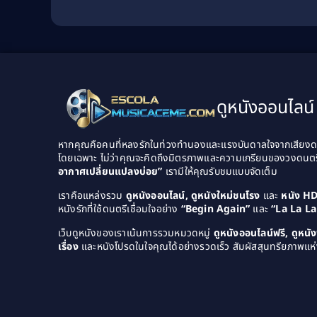
ดูหนังออนไลน์ 
หากคุณคือคนที่หลงรักในท่วงทำนองและแรงบันดาลใจจากเสียงดนต
โดยเฉพาะ ไม่ว่าคุณจะคิดถึงมิตรภาพและความเกรียนของวงดนต
อากาศเปลี่ยนแปลงบ่อย”
เรามีให้คุณรับชมแบบจัดเต็ม
เราคือแหล่งรวม
ดูหนังออนไลน์, ดูหนังใหม่ชนโรง
และ
หนัง H
หนังรักที่ใช้ดนตรีเชื่อมใจอย่าง
“Begin Again”
และ
“La La L
เว็บดูหนังของเราเน้นการรวมหมวดหมู่
ดูหนังออนไลน์ฟรี, ดูหน
เรื่อง
และหนังโปรดในใจคุณได้อย่างรวดเร็ว สัมผัสสุนทรียภาพแห่