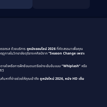
Culture
(8)
ะหว่างหนี
Dance เต้น
(13)
Dark Comedy ตลกร้าย
(11)
Detective
(21)
Detective สืบสวน
(46)
ยอรรถรส ด้วยบริการ
ดูหนังออนไลน์ 2026
ที่คัดสรรมาเพื่อคุณ
Detective สืบสวน
(40)
ฤดูกาลในวิทยาลัยดุริยางคศิลป์จาก
“Season Change เพราะ
Disaster
(22)
บันดาลใจหรือการฝึกซ้อมดนตรีอย่างเข้มข้นแบบ
“Whiplash”
หรือ
Disney+
(42)
ีวี
Documentary สารคดี
(4)
ค้นหาที่ง่ายช่วยให้คุณเข้าถึง
ดูหนังใหม่ 2026, หนัง HD เต็ม
Documentary สารคดี
(58)
Drama ดราม่า
(120)