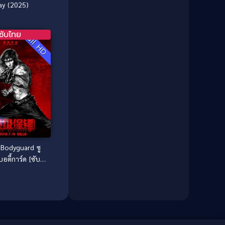
1981
1980
Comedy ตลก
(515)
ay (2025)
1979
1978
Comedy ตลกขบขัน
(4)
1976
1975
ซับไทย
Full HD
Coming of Age ก้าวพ้นวัย
(1)
1974
1972
1971
1970
Coming-of-Age
(3)
1969
1968
Coming-of-age ชีวิตวัยรุ่น
(21)
1964
1963
1962
1956
Community
(1)
1954
1950
Crime อาชญากรรม
(78)
1940
Bodyguard ซู
Crime อาชญากรรม
(289)
บอดี้การ์ด [ซับ
Cult Film
(4)
ย] (2016)
Culture
(8)
Dance เต้น
(13)