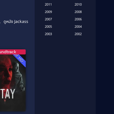
(16)
2011
2010
2009
Based on Novel
(6)
2008
2007
2006
,
ดูหนัง Jackass
Betrayal
(1)
2005
2004
Biography
(3)
2003
2002
2001
2000
Biography ชีวประวัติ
(26)
1999
1998
undtrack
Full HD
Biography ชีวิตจริง
(41)
1997
1996
1995
1994
Black Comedy
(10)
1993
1992
Classic หนังคลาสสิก
(134)
1991
1990
Classic หนังคลาสสิก
(21)
1989
1988
1987
1986
Classic หนังคลาสสิก
(25)
1985
1984
Comedy ตลก
(46)
1983
1982