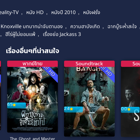
eality-TV
,
หนัง HD
,
หนังปี 2010
,
หนังฝรั่ง
 Knoxville บทบาทน่าจับตามอง
,
ความฮาบังเกิด
,
ฉากบู๊ระห่ำสะใจ
,
ฮีโร่ผู้ไม่ยอมแพ้
,
เรื่องย่อ Jackass 3
เรื่องอื่นๆที่น่าสนใจ
พากย์ไทย
Soundtrack
So
D
Full HD
Full HD
6.5
2.4
0.0
The Ghost and Master