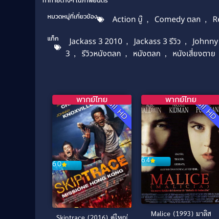
ท้าทายต่างๆ ในภาพยนตร์
หมวดหมู่ที่เกี่ยวข้อง
Action บู๊
,
Comedy ตลก
,
R
แท็ก
Jackass 3 2010
,
Jackass 3 รีวิว
,
Johnny
3
,
รีวิวหนังตลก
,
หนังตลก
,
หนังเสี่ยงตาย
พากย์ไทย
พากย์ไทย
Full HD
Full H
6.4
6.0
Malice (1993) มาลิส
Skiptrace (2016) คู่ใหญ่