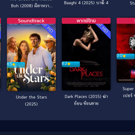
Baaghi 4 (2025) บาฆี 4
St
Boh (2008) ผีตาหวาน
กับอาจารย์ตาโบ๋
Soundtrack
พากย์ไทย
D
Full HD
Full HD
0.0
6.2
6.5
Super 
เปอร์ 
Dark Places (2015) ฆ่า
Under the Stars
ไท
ย้อน ซ้อนตาย
(2025)