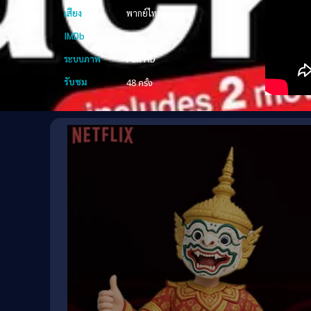
เสียง
พากย์ไทย
IMDb
7.0
ระบบภาพ
Full HD
รับชม
48 ครั้ง