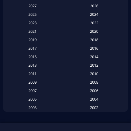
Apple TV
(20)
2027
2026
2025
2024
Apple TV+
(120)
2023
2022
Based on a True Story สร้างจากเรื่องจริง
(2)
2021
2020
2019
2018
Based on a True Story เรื่องจริง
(16)
2017
2016
Based on a True Story เรื่องจริง
(20)
2015
2014
2013
2012
Based on Novel
(6)
2011
2010
Betrayal
(1)
2009
2008
Biography
(3)
2007
2006
2005
2004
Biography ชีวประวัติ
(26)
2003
2002
Biography ชีวิตจริง
(41)
2001
2000
1999
1998
Black Comedy
(10)