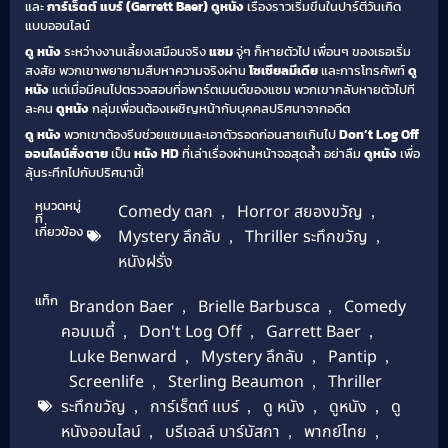
และ
การ์เร็ตต์ แบร์ (Garrett Baer)
ดูหนัง
เรื่องราวเริ่มขึ้นในปาร์ตี้วันเกิด
แบบออนไลน์
ดู หนัง
ระหว่างงานเลี้ยงเสมือนจริง
แซม
จู่ๆ ก็หายตัวไป เพื่อนๆ ของเธอเริ่ม
สงสัย พวกเขาพยายามสืบหาความจริงผ่าน
โซเชียลมีเดีย
และการโทรศัพท์
ดู
หนัง
แต่เมื่อมีคนไปตรวจสอบที่อพาร์ตเมนต์ของแซม พวกเขากลับหายตัวไปที
ละคน
ดูหนัง
กลุ่มเพื่อนต้องเผชิญหน้ากับบุคคลปริศนาจากอดีต
ดู หนัง
พวกเขาต้องรีบช่วยแซมและเอาตัวรอดก่อนสายเกินไป
Don’t Log Off
ออนไลน์สั่งตาย
เป็น
หนัง HD
ที่เล่าเรื่องผ่านหน้าจอสุดล้ำ อย่าลืม
ดูหนัง
เพื่อ
ลุ้นระทึกไปกับปริศนานี้!
หมวดหมู่
Comedy ตลก
,
Horror สยองขวัญ
,
ที่
เกี่ยวข้อง
Mystery ลึกลับ
,
Thriller ระทึกขวัญ
,
หนังฝรั่ง
แท็ก
Brandon Baer
,
Brielle Barbusca
,
Comedy
คอมเมดี้
,
Don't Log Off
,
Garrett Baer
,
Luke Benward
,
Mystery ลึกลับ
,
Pantip
,
Screenlife
,
Sterling Beaumon
,
Thriller
ระทึกขวัญ
,
การ์เร็ตต์ แบร์
,
ดู หนัง
,
ดูหนัง
,
ดู
หนังออนไลน์
,
บรีเอลล์ บาร์บัสกา
,
พากย์ไทย
,