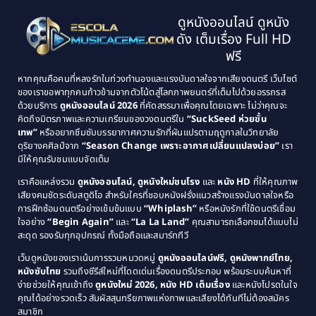
1997
1996
Classic หนังคลาสสิก
(25)
ดูหนังออนไลน์ ดูหนัง
1995
1994
ดัง เต็มเรื่อง Full HD
Classic หนังคลาสสิก
(134)
1993
1992
ฟรี
1991
1990
Classic หนังคลาสสิก
(21)
หากคุณคือคนที่หลงรักในท่วงทำนองและแรงบันดาลใจจากเสียงดนตรี เว็บไซต์
1989
1988
ของเราขอพาทุกคนก้าวข้ามจากตัวโน้ตสู่โลกภาพยนตร์ที่เต็มไปด้วยอรรถรส
Comedy ตลก
(515)
ด้วยบริการ
ดูหนังออนไลน์ 2026
ที่คัดสรรมาเพื่อคุณโดยเฉพาะ ไม่ว่าคุณจะ
1987
1986
คิดถึงมิตรภาพและความเกรียนของวงดนตรีใน
“SuckSeed ห่วยขั้น
1985
1984
Comedy ตลก
(46)
เทพ”
หรืออยากซึมซับบรรยากาศความรักที่ผันแปรตามฤดูกาลในวิทยาลัย
ดุริยางคศิลป์จาก
“Season Change เพราะอากาศเปลี่ยนแปลงบ่อย”
เรา
1983
1982
มีให้คุณรับชมแบบจัดเต็ม
Comedy ตลกขบขัน
(4)
1981
1980
เราคือแหล่งรวม
ดูหนังออนไลน์, ดูหนังใหม่ชนโรง
และ
หนัง HD
ที่ให้คุณภาพ
1979
Coming of Age ก้าวพ้นวัย
(1)
1978
เสียงคมชัดระดับสตูดิโอ สำหรับใครที่ชอบหนังฝรั่งแนวสร้างแรงบันดาลใจหรือ
การฝึกซ้อมดนตรีอย่างเข้มข้นแบบ
“Whiplash”
หรือหนังรักที่ใช้ดนตรีเชื่อม
1976
1975
Coming-of-Age
(3)
ใจอย่าง
“Begin Again”
และ
“La La Land”
คุณสามารถเลือกชมได้แบบไม่
1974
1972
สะดุด รองรับทุกอุปกรณ์ ทั้งมือถือและสมาร์ททีวี
Coming-of-age ชีวิตวัยรุ่น
(21)
1971
1970
เว็บดูหนังของเราเน้นการรวมหมวดหมู่
ดูหนังออนไลน์ฟรี, ดูหนังพากย์ไทย,
หนังซับไทย
รวมถึงซีรีส์ใหม่ที่โดดเด่นเรื่องดนตรีประกอบ พร้อมระบบค้นหาที่
1969
1968
Community
(1)
ง่ายช่วยให้คุณเข้าถึง
ดูหนังใหม่ 2026, หนัง HD เต็มเรื่อง
และหนังโปรดในใจ
1964
1963
คุณได้อย่างรวดเร็ว สัมผัสสุนทรียภาพแห่งภาพและเสียงได้ทันทีไม่ต้องสมัคร
Crime อาชญากรรม
(289)
สมาชิก
1962
1956