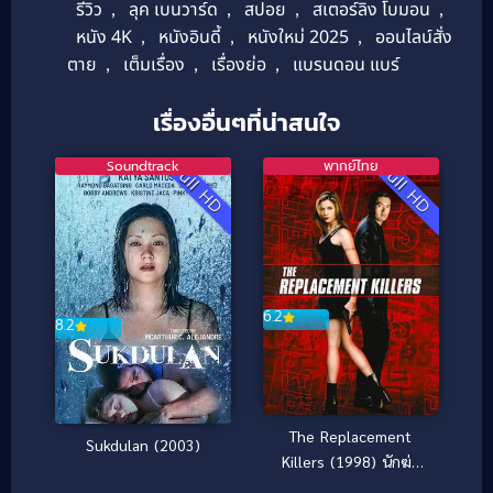
รีวิว
,
ลุค เบนวาร์ด
,
สปอย
,
สเตอร์ลิง โบมอน
,
หนัง 4K
,
หนังอินดี้
,
หนังใหม่ 2025
,
ออนไลน์สั่ง
ตาย
,
เต็มเรื่อง
,
เรื่องย่อ
,
แบรนดอน แบร์
เรื่องอื่นๆที่น่าสนใจ
Soundtrack
พากย์ไทย
Full HD
Full HD
6.2
8.2
The Replacement
Sukdulan (2003)
Killers (1998) นักฆ่า
กระสุนโลกันต์