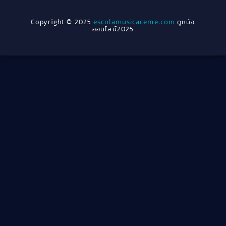
1954
1950
Crime อาชญากรรม
(78)
Copyright © 2025
escolamusicaceme.com
ดูหนัง
1940
ออนไลน์2025
Cult Film
(4)
Culture
(8)
Dance เต้น
(13)
Dark Comedy ตลกร้าย
(11)
Detective
(21)
Detective สืบสวน
(40)
Detective สืบสวน
(46)
Disaster
(22)
Disney+
(42)
Documentary สารคดี
(58)