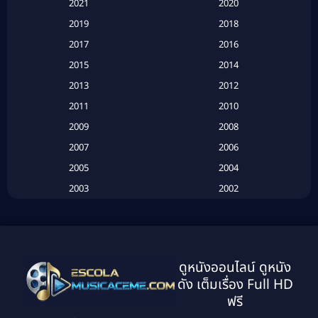
2021
2020
2019
2018
Based on a True Story เรื่องจริง
(20)
2017
2016
Based on a True Story เรื่องจริง
(16)
2015
2014
2013
2012
Based on Novel
(6)
2011
2010
Betrayal
(1)
2009
2008
Biography
(3)
2007
2006
2005
2004
Biography ชีวประวัติ
(26)
2003
2002
Biography ชีวิตจริง
(41)
2001
2000
1999
1998
Black Comedy
(10)
1997
1996
Classic หนังคลาสสิก
(134)
ดูหนังออนไลน์ ดูหนัง
1995
1994
ดัง เต็มเรื่อง Full HD
Classic หนังคลาสสิก
(21)
1993
1992
ฟรี
1991
1990