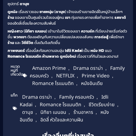
ซุปตาร์
ดานุช
ดูหนัง
เรื่องราวของ
ชายหนุ่ม
(
ดานุช
) เจ้าของร้านขายอิดลี่ในหมู่บ้านเล็กๆ
ร้าน
ของเขาเป็นศูนย์รวมใจของผู้คน
เขา
ทุ่มเทแรงกายเพื่อทำอาหาร
รสชาติ
ของอิดลี่เชื่อมโยงความสัมพันธ์
หญิงสาว
(
นิทิยา เมนอน
) เข้ามาในชีวิตของเขา
ความรัก
ที่เรียบง่ายเริ่มก่อตัว
ขึ้น
พวกเขา
ต้องเผชิญกับความเปลี่ยนแปลงของสังคม
การต่อสู้
เพื่อรักษา
ร้าน
และ
วิถีชีวิต
ดั้งเดิมจึงเกิดขึ้น
ภาพยนตร์
เรื่องนี้สะท้อนความอบอุ่น
Idli Kadai
เป็น
หนัง HD
แนว
Romance โรแมนติก
ห้ามพลาด
ดูหนังใหม่
เรื่องราวที่กินใจและงดงาม!
หมวด
Amazon Prime
,
Drama ดราม่า
,
Family
หมู่ที่
เกี่ยวข้อง
ครอบครัว
,
NETFLIX
,
Prime Video
,
Romance โรแมนติก
,
หนังอินเดีย
แท็ก
Drama ดราม่า
,
Family ครอบครัว
,
Idli
Kadai
,
Romance โรแมนติก
,
ชีวิตเรียบง่าย
,
ดานุช
,
นิทิยา เมนอน
,
ร้านอาหาร
,
หนัง
อินเดีย
,
อิดลี่ หัวใจและความฝัน
เรื่องอื่นๆที่น่าสนใจ