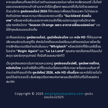
Classic หนังคลาสสิก
(25)
หากคุณคือคนที่หลงรักในท่วงทำนองและแรงบันดาลใจจากเสียงดนตรี เว็บไซต์
1989
1988
ของเราขอพาทุกคนก้าวข้ามจากตัวโน้ตสู่โลกภาพยนตร์ที่เต็มไปด้วยอรรถรส
Comedy ตลก
(46)
ด้วยบริการ
ดูหนังออนไลน์ 2026
ที่คัดสรรมาเพื่อคุณโดยเฉพาะ ไม่ว่าคุณจะ
1987
1986
คิดถึงมิตรภาพและความเกรียนของวงดนตรีใน
“SuckSeed ห่วยขั้น
1985
1984
Comedy ตลก
(515)
เทพ”
หรืออยากซึมซับบรรยากาศความรักที่ผันแปรตามฤดูกาลในวิทยาลัย
ดุริยางคศิลป์จาก
“Season Change เพราะอากาศเปลี่ยนแปลงบ่อย”
เรา
1983
1982
มีให้คุณรับชมแบบจัดเต็ม
Comedy ตลกขบขัน
(4)
1981
1980
เราคือแหล่งรวม
ดูหนังออนไลน์, ดูหนังใหม่ชนโรง
และ
หนัง HD
ที่ให้คุณภาพ
1979
Coming of Age ก้าวพ้นวัย
(1)
1978
เสียงคมชัดระดับสตูดิโอ สำหรับใครที่ชอบหนังฝรั่งแนวสร้างแรงบันดาลใจหรือ
การฝึกซ้อมดนตรีอย่างเข้มข้นแบบ
“Whiplash”
หรือหนังรักที่ใช้ดนตรีเชื่อม
1976
1975
Coming-of-Age
(3)
ใจอย่าง
“Begin Again”
และ
“La La Land”
คุณสามารถเลือกชมได้แบบไม่
1974
1972
สะดุด รองรับทุกอุปกรณ์ ทั้งมือถือและสมาร์ททีวี
Coming-of-age ชีวิตวัยรุ่น
(21)
1971
1970
เว็บดูหนังของเราเน้นการรวมหมวดหมู่
ดูหนังออนไลน์ฟรี, ดูหนังพากย์ไทย,
หนังซับไทย
รวมถึงซีรีส์ใหม่ที่โดดเด่นเรื่องดนตรีประกอบ พร้อมระบบค้นหาที่
1969
1968
Community
(1)
ง่ายช่วยให้คุณเข้าถึง
ดูหนังใหม่ 2026, หนัง HD เต็มเรื่อง
และหนังโปรดในใจ
1964
1963
คุณได้อย่างรวดเร็ว สัมผัสสุนทรียภาพแห่งภาพและเสียงได้ทันทีไม่ต้องสมัคร
Crime อาชญากรรม
(78)
สมาชิก
1962
1956
1954
1950
Crime อาชญากรรม
(289)
Copyright © 2025
escolamusicaceme.com
ดูหนัง
1940
ออนไลน์2025
Cult Film
(4)