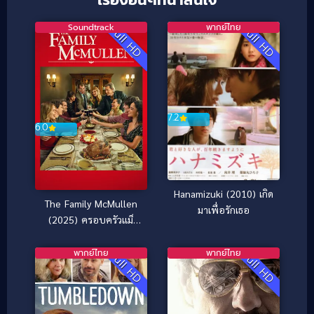
Soundtrack
พากย์ไทย
Full HD
Full HD
7.2
6.0
Hanamizuki (2010) เกิด
The Family McMullen
มาเพื่อรักเธอ
(2025) ครอบครัวแม็
คมัลเลน: สานใยรัก ที่พัก
ใจ
พากย์ไทย
พากย์ไทย
Full HD
Full HD