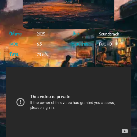
ปีที่ฉาย
2025
เสียง
Soundtrack
IMDb
6.5
ระบบภาพ
Full HD
รับชม
73 ครั้ง