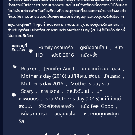
ช่วยเสริมให้เรื่องราวมีความน่าติดตามยิ่งขึ้น แม้ว่าพล็อตเรื่องอาจจะไม่ได้แปลก
ใหม่อะไร แต่การดำเนินเรื่องที่กระชับและมุกตลกที่สอดแทรกเข้ามาอย่างลงตัว
ก็ช่วยให้ภาพยนตร์เรื่องนี้เป็น
หนังครอบครัว
ที่ดูสนุกและอบอุ่นหัวใจได้ไม่ยาก
สรุป: น่าดูไหม?
ถ้าคุณกำลังมองหาภาพยนตร์ที่ดูง่าย อบอุ่นหัวใจ และเหมาะ
สำหรับดูพร้อมหน้าพร้อมตาครอบครัว Mother’s Day (2016) ก็เป็นตัวเลือกที่
ไม่เลวเลยทีเดียว
หมวดหมู่ที่
Family ครอบครัว
,
ดูหนังออนไลน์
,
หนัง
เกี่ยวข้อง
HD
,
หนังปี 2016
,
หนังฝรั่ง
แท็ก
Broker
,
Jennifer Aniston บทบาทน่าจับตามอง
,
Mother s day (2016) แม่ก็คือแม่ #จบนะ นักแสดง
,
Mother s day 2016
,
Mother s day รีวิว
,
Scary
,
การแสดง
,
ดูหนังวันแม่
,
บท
ภาพยนตร์
,
รีวิว Mother s day (2016) แม่ก็คือแม่
#จบนะ
,
รีวิวหนังครอบครัว
,
หนัง Feel Good
,
หนังรวมดารา
,
อบอุ่นหัวใจ
,
เหมาะกับทุกเพศทุก
วัย