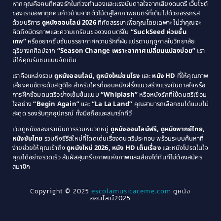
Classic หนังคลาสสิก
(25)
หากคุณคือคนที่หลงรักในท่วงทำนองและแรงบันดาลใจจากเสียงดนตรี เว็บไซต์
1989
1988
ของเราขอพาทุกคนก้าวข้ามจากตัวโน้ตสู่โลกภาพยนตร์ที่เต็มไปด้วยอรรถรส
Comedy ตลก
(46)
ด้วยบริการ
ดูหนังออนไลน์ 2026
ที่คัดสรรมาเพื่อคุณโดยเฉพาะ ไม่ว่าคุณจะ
1987
1986
คิดถึงมิตรภาพและความเกรียนของวงดนตรีใน
“SuckSeed ห่วยขั้น
1985
1984
Comedy ตลก
(515)
เทพ”
หรืออยากซึมซับบรรยากาศความรักที่ผันแปรตามฤดูกาลในวิทยาลัย
ดุริยางคศิลป์จาก
“Season Change เพราะอากาศเปลี่ยนแปลงบ่อย”
เรา
1983
1982
มีให้คุณรับชมแบบจัดเต็ม
Comedy ตลกขบขัน
(4)
1981
1980
เราคือแหล่งรวม
ดูหนังออนไลน์, ดูหนังใหม่ชนโรง
และ
หนัง HD
ที่ให้คุณภาพ
1979
Coming of Age ก้าวพ้นวัย
(1)
1978
เสียงคมชัดระดับสตูดิโอ สำหรับใครที่ชอบหนังฝรั่งแนวสร้างแรงบันดาลใจหรือ
การฝึกซ้อมดนตรีอย่างเข้มข้นแบบ
“Whiplash”
หรือหนังรักที่ใช้ดนตรีเชื่อม
1976
1975
Coming-of-Age
(3)
ใจอย่าง
“Begin Again”
และ
“La La Land”
คุณสามารถเลือกชมได้แบบไม่
1974
1972
สะดุด รองรับทุกอุปกรณ์ ทั้งมือถือและสมาร์ททีวี
Coming-of-age ชีวิตวัยรุ่น
(21)
1971
1970
เว็บดูหนังของเราเน้นการรวมหมวดหมู่
ดูหนังออนไลน์ฟรี, ดูหนังพากย์ไทย,
หนังซับไทย
รวมถึงซีรีส์ใหม่ที่โดดเด่นเรื่องดนตรีประกอบ พร้อมระบบค้นหาที่
1969
1968
Community
(1)
ง่ายช่วยให้คุณเข้าถึง
ดูหนังใหม่ 2026, หนัง HD เต็มเรื่อง
และหนังโปรดในใจ
1964
1963
คุณได้อย่างรวดเร็ว สัมผัสสุนทรียภาพแห่งภาพและเสียงได้ทันทีไม่ต้องสมัคร
Crime อาชญากรรม
(78)
สมาชิก
1962
1956
1954
1950
Crime อาชญากรรม
(289)
Copyright © 2025
escolamusicaceme.com
ดูหนัง
1940
ออนไลน์2025
Cult Film
(4)