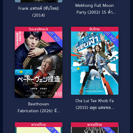
Mekhong Full Moon
Frank แฟรงค์ [ซับไทย]
Party (2002) 15 ค่ํา
(2014)
เดือน 11
Soundtrack
ซับไทย
Full HD
Full HD
6.0
7.5
Cha Lui Tae Khob Fa
Beethoven
(2015) ฉลุย แตะขอบ
Fabrication (2026) จับ
ฟ้า
ไต๋เบโธเฟน
พากย์ไทย
พากย์ไทย
Full HD
Full HD