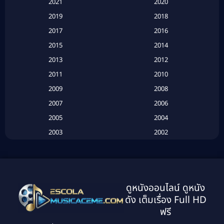
2021
2020
2019
2018
Based on a True Story เรื่องจริง
(20)
2017
2016
Based on a True Story เรื่องจริง
(16)
2015
2014
2013
2012
Based on Novel
(6)
2011
2010
Betrayal
(1)
2009
2008
Biography
(3)
2007
2006
2005
2004
Biography ชีวประวัติ
(26)
2003
2002
Biography ชีวิตจริง
(41)
2001
2000
1999
1998
Black Comedy
(10)
1997
1996
Classic หนังคลาสสิก
(134)
ดูหนังออนไลน์ ดูหนัง
1995
1994
ดัง เต็มเรื่อง Full HD
Classic หนังคลาสสิก
(21)
1993
1992
ฟรี
1991
1990