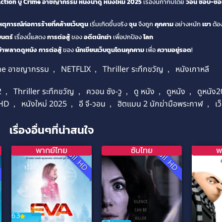
tion บู๊
Crime อาชญากรรม
หนังน่าดู
หนังใหม่ 2025
เรื่องนี้กำกับโดย
วอน ซอบ-ชอ
หตุการณ์ก่อการร้ายที่คล้ายเว็บตูน
เริ่มเกิดขึ้นจริง
จุน
จึงถูก
คุกคาม
อย่างหนัก
เขา
ต้อ
นตร์
เรื่องนี้แสดง
การต่อสู้
ของ
อดีตนักฆ่า
เพื่อปกป้อง
โลก
่าพลาดดูหนัง
การต่อสู้
ของ
นักเขียนเว็บตูนโดนคุกคาม
เพื่อ
ความอยู่รอด
!
me อาชญากรรม
,
NETFLIX
,
Thriller ระทึกขวัญ
,
หนังเกาหลี
2
,
Thriller ระทึกขวัญ
,
ควอน ซัง-วู
,
ดู หนัง
,
ดูหนัง
,
ดูหนัง
 HD
,
หนังใหม่ 2025
,
อี จี-วอน
,
ฮิตแมน 2 นักฆ่ามือพระกาฬ
,
เว
เรื่องอื่นๆที่น่าสนใจ
พากย์ไทย
ซับไทย
พ
D
Full HD
Full HD
6.3