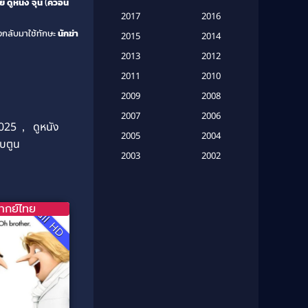
ย
ดูหนัง
จุน
(
ควอน
Based on a True Story เรื่องจริง
2017
2016
(20)
งกลับมาใช้ทักษะ
นักฆ่า
2015
2014
Based on a True Story เรื่องจริง
2013
2012
(16)
2011
2010
2009
Based on Novel
(6)
2008
2007
2006
Betrayal
(1)
2025
,
ดูหนัง
2005
2004
็บตูน
Biography
(3)
2003
2002
2001
2000
Biography ชีวประวัติ
(26)
1999
1998
ากย์ไทย
Biography ชีวิตจริง
(41)
Full HD
1997
1996
1995
1994
Black Comedy
(10)
1993
1992
Classic หนังคลาสสิก
(134)
1991
1990
Classic หนังคลาสสิก
(21)
1989
1988