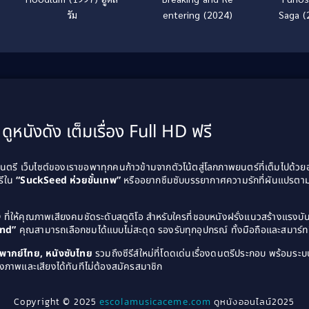
รัม
entering (2024)
Saga (2
มหากาพ
ดูหนังดัง เต็มเรื่อง Full HD ฟรี
รี เว็บไซต์ของเราขอพาทุกคนก้าวข้ามจากตัวโน้ตสู่โลกภาพยนตร์ที่เต็มไปด้ว
รีใน
“SuckSeed ห่วยขั้นเทพ”
หรืออยากซึมซับบรรยากาศความรักที่ผันแปรตาม
D
ที่ให้คุณภาพเสียงคมชัดระดับสตูดิโอ สำหรับใครที่ชอบหนังฝรั่งแนวสร้างแรง
and”
คุณสามารถเลือกชมได้แบบไม่สะดุด รองรับทุกอุปกรณ์ ทั้งมือถือและสมาร์ทท
ังพากย์ไทย, หนังซับไทย
รวมถึงซีรีส์ใหม่ที่โดดเด่นเรื่องดนตรีประกอบ พร้อมระบบ
งภาพและเสียงได้ทันทีไม่ต้องสมัครสมาชิก
Copyright © 2025
escolamusicaceme.com
ดูหนังออนไลน์2025