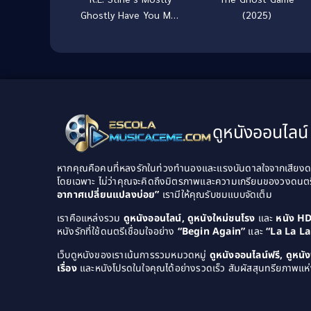
Ghostly Have You Met
(2025)
My Ghoulfriend?
(2014) ขบวนการกุ๊กกุ๊กกู๋
ตอนเพื่อนซี้ผีจอมป่วน 2
ดูหนังออนไลน์ 
หากคุณคือคนที่หลงรักในท่วงทำนองและแรงบันดาลใจจากเสียงดนต
โดยเฉพาะ ไม่ว่าคุณจะคิดถึงมิตรภาพและความเกรียนของวงดนต
อากาศเปลี่ยนแปลงบ่อย”
เรามีให้คุณรับชมแบบจัดเต็ม
เราคือแหล่งรวม
ดูหนังออนไลน์, ดูหนังใหม่ชนโรง
และ
หนัง H
หนังรักที่ใช้ดนตรีเชื่อมใจอย่าง
“Begin Again”
และ
“La La L
เว็บดูหนังของเราเน้นการรวมหมวดหมู่
ดูหนังออนไลน์ฟรี, ดูหน
เรื่อง
และหนังโปรดในใจคุณได้อย่างรวดเร็ว สัมผัสสุนทรียภาพแห่