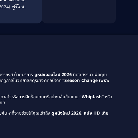
024) ฟูริโอซ่า
Culture
(8)
ย์ แมด แม็กซ์
Dance เต้น
(13)
Dark Comedy ตลกร้าย
(11)
Detective
(21)
Detective สืบสวน
(46)
Detective สืบสวน
(40)
ยอรรถรส ด้วยบริการ
ดูหนังออนไลน์ 2026
ที่คัดสรรมาเพื่อคุณ
ฤดูกาลในวิทยาลัยดุริยางคศิลป์จาก
“Season Change เพราะ
Disaster
(22)
Disney+
(42)
บันดาลใจหรือการฝึกซ้อมดนตรีอย่างเข้มข้นแบบ
“Whiplash”
หรือ
ีวี
Documentary สารคดี
(4)
ค้นหาที่ง่ายช่วยให้คุณเข้าถึง
ดูหนังใหม่ 2026, หนัง HD เต็ม
Documentary สารคดี
(58)
Drama ดราม่า
(120)