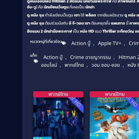
ดูหนังออนไลน์ Hitman 2 ฮิตแมน นักฆ่ามือพระกาฬ
คือ
ภาพยนตร์ Ac
ซัง-วู
) คือ
นักเขียนเว็บตูน
ที่เคยเป็น
นักฆ่า
ดู หนัง
จุน
กำลังเขียนเว็บตูน
เขา
ใช้
พล็อต
จากอีเมลนิรนาม
ดู หนัง
เ
ดู หนัง
จุน
ต้องร่วมมือกับ
อี จี-วอน
เขา
ต้องหยุดยั้ง
แผนการ
นี้
ภาพย
ฮิตแมน 2 นักฆ่ามือพระกาฬ
เป็น
หนัง HD
แนว
Thriller ระทึกขวัญ
อย
หมวดหมู่ที่เกี่ยวข้อง
Action บู๊
,
Apple TV+
,
Cri
แท็ก
Action บู๊
,
Crime อาชญากรรม
,
Hitman 
ออนไลน์
,
พากย์ไทย
,
วอน ซอบ-ชอย
,
หนัง
พากย์ไทย
พากย์ไทย
Full HD
Full H
4.0
6.6