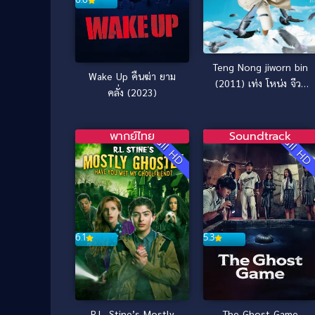
Teng Nong jiworn bin
Wake Up คืนฆ่า ยาม
(2011) เท่ง โหน่ง จีวร
คลั่ง (2023)
บิน
พากย์ไทย
Soundtrack
Full HD
Full H
6.1
5.3
R.L. Stine’s Mostly
The Ghost Game