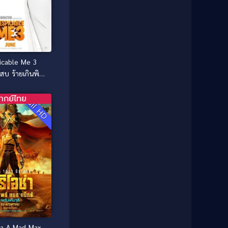
1987
1986
Classic หนังคลาสสิก
(25)
1985
1984
Comedy ตลก
(46)
1983
1982
1981
1980
Comedy ตลก
(515)
icable Me 3
1979
1978
Comedy ตลกขบขัน
(4)
สบ ร้ายเกินพิกัด
1976
1975
 (2017)
Coming of Age ก้าวพ้นวัย
(1)
1974
1972
ากย์ไทย
Full HD
1971
1970
Coming-of-Age
(3)
1969
1968
Coming-of-age ชีวิตวัยรุ่น
(21)
1964
1963
1962
1956
Community
(1)
1954
1950
Crime อาชญากรรม
(78)
1940
Crime อาชญากรรม
(289)
Cult Film
(4)
sa A Mad Max