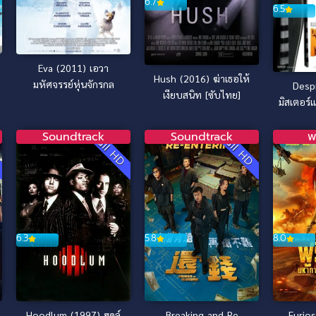
6.7
6.5
Eva (2011) เอวา
Hush (2016) ฆ่าเธอให้
มหัศจรรย์หุ่นจักรกล
Desp
เงียบสนิท [ซับไทย]
มิสเตอร์แ
3
Soundtrack
Soundtrack
พ
D
Full HD
Full HD
6.3
5.8
8.0
Hoodlum (1997) ฮูดล์
Breaking and Re
Furio