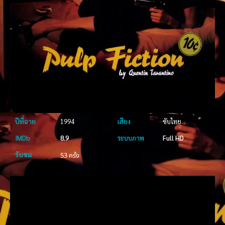
ปีที่ฉาย
1994
เสียง
ซับไทย
IMDb
8.9
ระบบภาพ
Full HD
รับชม
53 ครั้ง