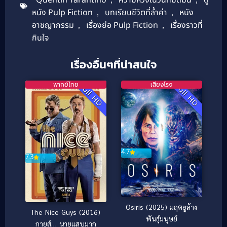
Quentin Tarantino
ความหวังในวันที่มืดมน
ดู
หนัง Pulp Fiction
,
บทเรียนชีวิตที่ล้ำค่า
,
หนัง
อาชญากรรม
,
เรื่องย่อ Pulp Fiction
,
เรื่องราวที่
กินใจ
เรื่องอื่นๆที่น่าสนใจ
พากย์ไทย
เสียงโรง
Full HD
Full HD
4.7
7.3
Osiris (2025) มฤตยูล้าง
The Nice Guys (2016)
พันธุ์มนุษย์
กายส์… นายแสบมาก