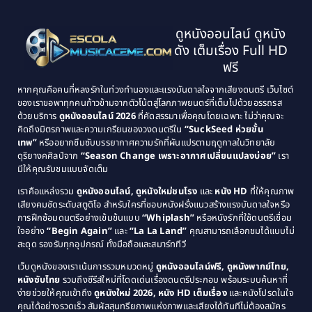
1997
1996
Classic หนังคลาสสิก
(134)
ดูหนังออนไลน์ ดูหนัง
1995
1994
ดัง เต็มเรื่อง Full HD
Classic หนังคลาสสิก
(21)
1993
1992
ฟรี
1991
1990
Classic หนังคลาสสิก
(25)
หากคุณคือคนที่หลงรักในท่วงทำนองและแรงบันดาลใจจากเสียงดนตรี เว็บไซต์
1989
1988
ของเราขอพาทุกคนก้าวข้ามจากตัวโน้ตสู่โลกภาพยนตร์ที่เต็มไปด้วยอรรถรส
Comedy ตลก
(46)
ด้วยบริการ
ดูหนังออนไลน์ 2026
ที่คัดสรรมาเพื่อคุณโดยเฉพาะ ไม่ว่าคุณจะ
1987
1986
คิดถึงมิตรภาพและความเกรียนของวงดนตรีใน
“SuckSeed ห่วยขั้น
1985
1984
Comedy ตลก
(515)
เทพ”
หรืออยากซึมซับบรรยากาศความรักที่ผันแปรตามฤดูกาลในวิทยาลัย
ดุริยางคศิลป์จาก
“Season Change เพราะอากาศเปลี่ยนแปลงบ่อย”
เรา
1983
1982
มีให้คุณรับชมแบบจัดเต็ม
Comedy ตลกขบขัน
(4)
1981
1980
เราคือแหล่งรวม
ดูหนังออนไลน์, ดูหนังใหม่ชนโรง
และ
หนัง HD
ที่ให้คุณภาพ
1979
Coming of Age ก้าวพ้นวัย
(1)
1978
เสียงคมชัดระดับสตูดิโอ สำหรับใครที่ชอบหนังฝรั่งแนวสร้างแรงบันดาลใจหรือ
การฝึกซ้อมดนตรีอย่างเข้มข้นแบบ
“Whiplash”
หรือหนังรักที่ใช้ดนตรีเชื่อม
1976
1975
Coming-of-Age
(3)
ใจอย่าง
“Begin Again”
และ
“La La Land”
คุณสามารถเลือกชมได้แบบไม่
1974
1972
สะดุด รองรับทุกอุปกรณ์ ทั้งมือถือและสมาร์ททีวี
Coming-of-age ชีวิตวัยรุ่น
(21)
1971
1970
เว็บดูหนังของเราเน้นการรวมหมวดหมู่
ดูหนังออนไลน์ฟรี, ดูหนังพากย์ไทย,
หนังซับไทย
รวมถึงซีรีส์ใหม่ที่โดดเด่นเรื่องดนตรีประกอบ พร้อมระบบค้นหาที่
1969
1968
Community
(1)
ง่ายช่วยให้คุณเข้าถึง
ดูหนังใหม่ 2026, หนัง HD เต็มเรื่อง
และหนังโปรดในใจ
1964
1963
คุณได้อย่างรวดเร็ว สัมผัสสุนทรียภาพแห่งภาพและเสียงได้ทันทีไม่ต้องสมัคร