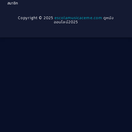
Crime อาชญากรรม
(78)
สมาชิก
1962
1956
1954
1950
Crime อาชญากรรม
(289)
Copyright © 2025
escolamusicaceme.com
ดูหนัง
1940
ออนไลน์2025
Cult Film
(4)
Culture
(8)
Dance เต้น
(13)
Dark Comedy ตลกร้าย
(11)
Detective
(21)
Detective สืบสวน
(46)
Detective สืบสวน
(40)
Disaster
(22)
Disney+
(42)