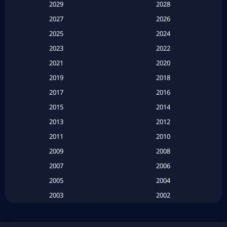
2029
2028
Apple TV
(20)
2027
2026
2025
2024
Apple TV+
(120)
2023
2022
Based on a True Story สร้างจากเรื่องจริง
(2)
2021
2020
2019
2018
Based on a True Story เรื่องจริง
(20)
2017
2016
Based on a True Story เรื่องจริง
(16)
2015
2014
2013
2012
Based on Novel
(6)
2011
2010
Betrayal
(1)
2009
2008
Biography
(3)
2007
2006
2005
2004
Biography ชีวประวัติ
(26)
2003
2002
Biography ชีวิตจริง
(41)
2001
2000
1999
1998
Black Comedy
(10)