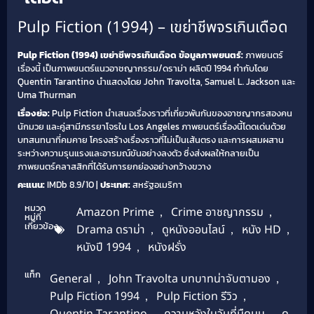
Pulp Fiction (1994) – เขย่าชีพจรเกินเดือด
Pulp Fiction (1994) เขย่าชีพจรเกินเดือด
ข้อมูลภาพยนตร์:
ภาพยนตร์
เรื่องนี้ เป็นภาพยนตร์แนวอาชญากรรม/ดราม่า ผลิตปี 1994 กำกับโดย
Quentin Tarantino นำแสดงโดย John Travolta, Samuel L. Jackson และ
Uma Thurman
เรื่องย่อ:
Pulp Fiction นำเสนอเรื่องราวที่เกี่ยวพันกันของอาชญากรสองคน
นักมวย และคู่สามีภรรยาโจรใน Los Angeles ภาพยนตร์เรื่องนี้โดดเด่นด้วย
บทสนทนาที่คมคาย โครงสร้างเรื่องราวที่ไม่เป็นเส้นตรง และการผสมผสาน
ระหว่างความรุนแรงและอารมณ์ขันอย่างลงตัว ซึ่งส่งผลให้กลายเป็น
ภาพยนตร์คลาสสิกที่ได้รับการยกย่องอย่างกว้างขวาง
คะแนน:
IMDb 8.9/10 |
ประเทศ:
สหรัฐอเมริกา
หมวด
Amazon Prime
,
Crime อาชญากรรม
,
หมู่ที่
เกี่ยวข้อง
Drama ดราม่า
,
ดูหนังออนไลน์
,
หนัง HD
,
หนังปี 1994
,
หนังฝรั่ง
แท็ก
General
,
John Travolta บทบาทน่าจับตามอง
,
Pulp Fiction 1994
,
Pulp Fiction รีวิว
,
,
,