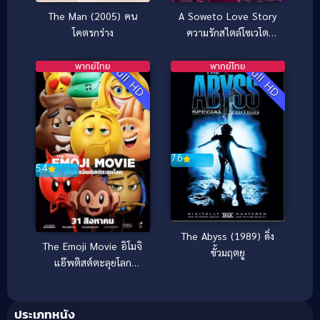
A Soweto Love Story
The Man (2005) คน
ความรักสไตล์โซเวโต
โคตรกร่าง
(2024)
พากย์ไทย
พากย์ไทย
Full HD
Full HD
7.6
5.4
The Abyss (1989) ดิ่ง
The Emoji Movie อิโมจิ
ขั้วมฤตยู
แอ๊พติสต์ตะลุยโลก
(2017)
ประเภทหนัง