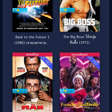
6.3
8.5
The Big Boss ไอ้หนุ่ม
Back to the Future 1
ซินตึ้ง (1971)
(1985) เจาะเวลาหาอดีต
ภาค 1
พากย์ไทย
Soundtrack
Full HD
Full HD
5.4
7.7