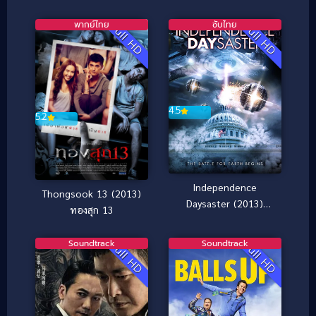
พากย์ไทย
ซับไทย
Full HD
Full HD
4.5
5.2
Independence
Thongsook 13 (2013)
Daysaster (2013)
ทองสุก 13
สงครามจักรกลถล่มโลก
Soundtrack
Soundtrack
Full HD
Full HD