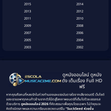
Based on a True Story เรื่องจริง
(16)
2015
2014
2013
2012
Based on Novel
(6)
2011
2010
Betrayal
(1)
2009
2008
Biography
(3)
2007
2006
2005
2004
Biography ชีวประวัติ
(26)
2003
2002
Biography ชีวิตจริง
(41)
2001
2000
1999
1998
Black Comedy
(10)
1997
1996
Classic หนังคลาสสิก
(134)
ดูหนังออนไลน์ ดูหนัง
1995
1994
ดัง เต็มเรื่อง Full HD
Classic หนังคลาสสิก
(21)
1993
1992
ฟรี
1991
1990
Classic หนังคลาสสิก
(25)
หากคุณคือคนที่หลงรักในท่วงทำนองและแรงบันดาลใจจากเสียงดนตรี เว็บไซต์
1989
1988
ของเราขอพาทุกคนก้าวข้ามจากตัวโน้ตสู่โลกภาพยนตร์ที่เต็มไปด้วยอรรถรส
Comedy ตลก
(46)
ด้วยบริการ
ดูหนังออนไลน์ 2026
ที่คัดสรรมาเพื่อคุณโดยเฉพาะ ไม่ว่าคุณจะ
1987
1986
คิดถึงมิตรภาพและความเกรียนของวงดนตรีใน
“SuckSeed ห่วยขั้น