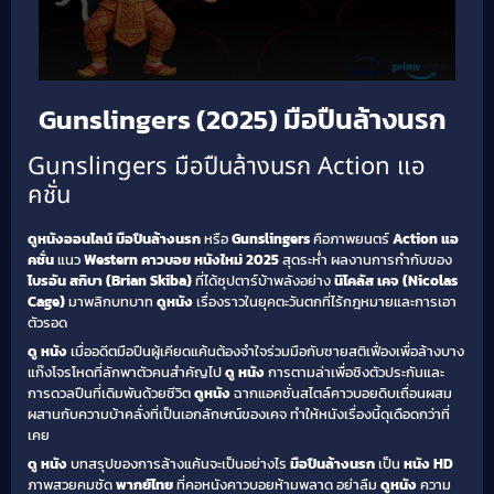
Gunslingers (2025) มือปืนล้างนรก
Gunslingers มือปืนล้างนรก Action แอ
คชั่น
ดูหนังออนไลน์ มือปืนล้างนรก
หรือ
Gunslingers
คือภาพยนตร์
Action แอ
คชั่น
แนว
Western คาวบอย
หนังใหม่ 2025
สุดระห่ำ ผลงานการกำกับของ
ไบรอัน สกิบา (Brian Skiba)
ที่ได้ซุปตาร์บ้าพลังอย่าง
นิโคลัส เคจ (Nicolas
Cage)
มาพลิกบทบาท
ดูหนัง
เรื่องราวในยุคตะวันตกที่ไร้กฎหมายและการเอา
ตัวรอด
ดู หนัง
เมื่ออดีตมือปืนผู้เคียดแค้นต้องจำใจร่วมมือกับชายสติเฟื่องเพื่อล้างบาง
แก๊งโจรโหดที่ลักพาตัวคนสำคัญไป
ดู หนัง
การตามล่าเพื่อชิงตัวประกันและ
การดวลปืนที่เดิมพันด้วยชีวิต
ดูหนัง
ฉากแอคชั่นสไตล์คาวบอยดิบเถื่อนผสม
ผสานกับความบ้าคลั่งที่เป็นเอกลักษณ์ของเคจ ทำให้หนังเรื่องนี้ดุเดือดกว่าที่
เคย
ดู หนัง
บทสรุปของการล้างแค้นจะเป็นอย่างไร
มือปืนล้างนรก
เป็น
หนัง HD
ภาพสวยคมชัด
พากย์ไทย
ที่คอหนังคาวบอยห้ามพลาด อย่าลืม
ดูหนัง
ความ