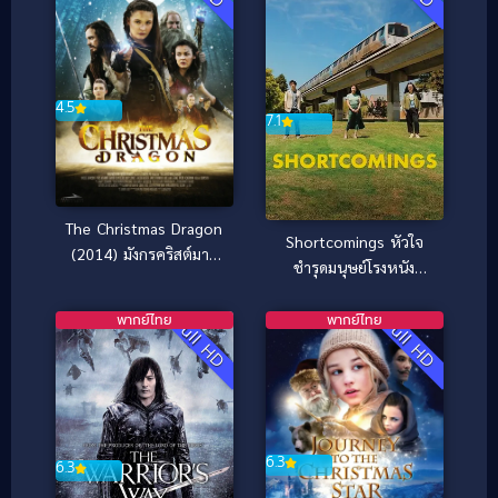
4.5
7.1
The Christmas Dragon
Shortcomings หัวใจ
(2014) มังกรคริสต์มาส
ชำรุดมนุษย์โรงหนัง
ผจญแดนมหัศจรรย์
(2023)
พากย์ไทย
พากย์ไทย
Full HD
Full HD
6.3
6.3