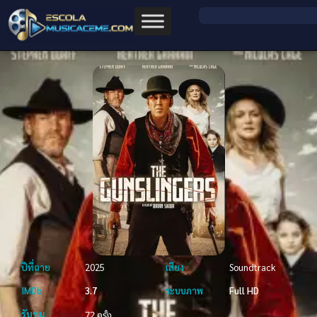
ปีที่ฉาย
2025
เสียง
Soundtrack
IMDb
3.7
ระบบภาพ
Full HD
รับชม
72 ครั้ง