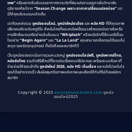
1985
1984
Comedy ตลก
(515)
เทพ”
หรืออยากซึมซับบรรยากาศความรักที่ผันแปรตามฤดูกาลในวิทยาลัย
ดุริยางคศิลป์จาก
“Season Change เพราะอากาศเปลี่ยนแปลงบ่อย”
เรา
1983
1982
มีให้คุณรับชมแบบจัดเต็ม
Comedy ตลกขบขัน
(4)
1981
1980
เราคือแหล่งรวม
ดูหนังออนไลน์, ดูหนังใหม่ชนโรง
และ
หนัง HD
ที่ให้คุณภาพ
1979
Coming of Age ก้าวพ้นวัย
(1)
1978
เสียงคมชัดระดับสตูดิโอ สำหรับใครที่ชอบหนังฝรั่งแนวสร้างแรงบันดาลใจหรือ
การฝึกซ้อมดนตรีอย่างเข้มข้นแบบ
“Whiplash”
หรือหนังรักที่ใช้ดนตรีเชื่อม
1976
1975
Coming-of-Age
(3)
ใจอย่าง
“Begin Again”
และ
“La La Land”
คุณสามารถเลือกชมได้แบบไม่
1974
1972
สะดุด รองรับทุกอุปกรณ์ ทั้งมือถือและสมาร์ททีวี
Coming-of-age ชีวิตวัยรุ่น
(21)
1971
1970
เว็บดูหนังของเราเน้นการรวมหมวดหมู่
ดูหนังออนไลน์ฟรี, ดูหนังพากย์ไทย,
หนังซับไทย
รวมถึงซีรีส์ใหม่ที่โดดเด่นเรื่องดนตรีประกอบ พร้อมระบบค้นหาที่
1969
1968
Community
(1)
ง่ายช่วยให้คุณเข้าถึง
ดูหนังใหม่ 2026, หนัง HD เต็มเรื่อง
และหนังโปรดในใจ
1964
1963
คุณได้อย่างรวดเร็ว สัมผัสสุนทรียภาพแห่งภาพและเสียงได้ทันทีไม่ต้องสมัคร
Crime อาชญากรรม
(78)
สมาชิก
1962
1956
1954
1950
Crime อาชญากรรม
(289)
Copyright © 2025
escolamusicaceme.com
ดูหนัง
1940
ออนไลน์2025
Cult Film
(4)
Culture
(8)
Dance เต้น
(13)