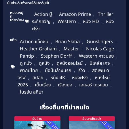
มันส์ระดับตำนานได้แล้ววันนี้!
หมวดหมู่
Action บู๊
,
Amazon Prime
,
Thriller
ที่
เกี่ยวข้อง
ระทึกขวัญ
,
Western
,
หนัง HD
,
หนัง
ฝรั่ง
แท็ก
Action แอ็คชัน
,
Brian Skiba
,
Gunslingers
,
Heather Graham
,
Master
,
Nicolas Cage
,
Pantip
,
Stephen Dorff
,
Western คาวบอย
,
ดู หนัง
,
ดูหนัง
,
ดูหนังออนไลน์
,
นิโคลัส เคจ
,
พากย์ไทย
,
มือปืนล้างนรก
,
รีวิว
,
สตีเฟน ด
อร์ฟ
,
สปอย
,
หนัง 4K
,
หนังฝรั่ง
,
หนังใหม่
2025
,
เต็มเรื่อง
,
เรื่องย่อ
,
เฮเธอร์ เกรแฮม
,
ไบรอัน สกิบา
เรื่องอื่นๆที่น่าสนใจ
ซับไทย
Soundtrack
Full HD
Full HD