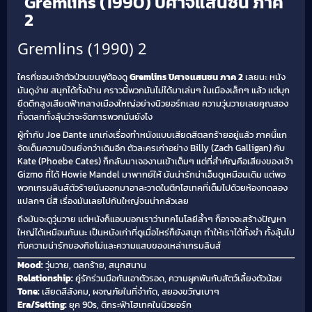
Gremlins (1990) ปิศาจแสนซน ภาค
2
Gremlins (1990) 2
ใครที่ชอบเจ้าตัวป่วนขนฟูต้องดู
Gremlins ปิศาจแสนซน ภาค 2
เลยนะ หนัง
มันดูง่าย สนุกได้ทั้งบ้าน คราวนี้พวกมันไม่ได้มาเล่นๆ ในเมืองเล็กๆ แล้ว แต่บุก
ยึดตึกสูงเสียดฟ้ากลางเมืองใหญ่อย่างนิวยอร์กเลย ความวุ่นวายเลยคูณสอง
ทั้งตลกทั้งลุ้นว่าจะจัดการพวกมันยังไง
ผู้กำกับ Joe Dante แกเก่งเรื่องทำหนังแบบเสียดสีตลกร้ายอยู่แล้ว ภาคนี้แก
จัดเต็มความป่วนยิ่งกว่าเดิมอีก ตัวละครเก่าอย่าง Billy (Zach Galligan) กับ
Kate (Phoebe Cates) ก็กลับมาเจองานเข้าเต็มๆ แต่ที่สำคัญคือเสียงของเจ้า
Gizmo ที่ได้ Howie Mandel มาพากย์ให้ มันน่ารักน่าเอ็นดูเหมือนเดิม แต่พอ
พวกเกรมลินส์ตัวร้ายมันออกมาอาละวาดในตึกไฮเทคที่เต็มไปด้วยห้องทดลอง
แปลกๆ นี่สิ เรื่องมันเลยไปกันใหญ่จนน่ากลัวเลย
ถึงมันจะดูวุ่นวาย แต่หนังก็แอบบอกเราว่าเทคโนโลยีล้ำๆ ก็อาจจะสร้างปัญหา
ใหญ่ได้เหมือนกันนะ เป็นหนังเก่าที่ดูเมื่อไหร่ก็ยังสนุก ทำให้เราได้ทั้งขำ ทั้งลุ้นไป
กับความน่ารักของกิซโม่และความแสบของเหล่าเกรมลินส์
Mood:
วุ่นวาย, ตลกร้าย, สนุกสนาน
Relationship:
คู่รักร่วมมือกันเอาตัวรอด, ความผูกพันกับสัตว์เลี้ยงตัวน้อย
Tone:
เสียดสีสังคม, ผจญภัยในที่จำกัด, สยองขวัญเบาๆ
Era/Setting:
ยุค 90s, ตึกระฟ้าไฮเทคในนิวยอร์ก