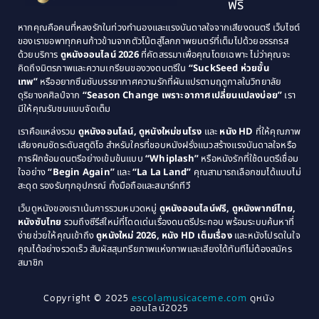
ฟรี
1991
1990
Classic หนังคลาสสิก
(21)
หากคุณคือคนที่หลงรักในท่วงทำนองและแรงบันดาลใจจากเสียงดนตรี เว็บไซต์
1989
1988
ของเราขอพาทุกคนก้าวข้ามจากตัวโน้ตสู่โลกภาพยนตร์ที่เต็มไปด้วยอรรถรส
Comedy ตลก
(515)
ด้วยบริการ
ดูหนังออนไลน์ 2026
ที่คัดสรรมาเพื่อคุณโดยเฉพาะ ไม่ว่าคุณจะ
1987
1986
คิดถึงมิตรภาพและความเกรียนของวงดนตรีใน
“SuckSeed ห่วยขั้น
1985
1984
Comedy ตลก
(46)
เทพ”
หรืออยากซึมซับบรรยากาศความรักที่ผันแปรตามฤดูกาลในวิทยาลัย
ดุริยางคศิลป์จาก
“Season Change เพราะอากาศเปลี่ยนแปลงบ่อย”
เรา
1983
1982
มีให้คุณรับชมแบบจัดเต็ม
Comedy ตลกขบขัน
(4)
1981
1980
เราคือแหล่งรวม
ดูหนังออนไลน์, ดูหนังใหม่ชนโรง
และ
หนัง HD
ที่ให้คุณภาพ
1979
Coming of Age ก้าวพ้นวัย
(1)
1978
เสียงคมชัดระดับสตูดิโอ สำหรับใครที่ชอบหนังฝรั่งแนวสร้างแรงบันดาลใจหรือ
การฝึกซ้อมดนตรีอย่างเข้มข้นแบบ
“Whiplash”
หรือหนังรักที่ใช้ดนตรีเชื่อม
1976
1975
Coming-of-Age
(3)
ใจอย่าง
“Begin Again”
และ
“La La Land”
คุณสามารถเลือกชมได้แบบไม่
1974
1972
สะดุด รองรับทุกอุปกรณ์ ทั้งมือถือและสมาร์ททีวี
Coming-of-age ชีวิตวัยรุ่น
(21)
1971
1970
เว็บดูหนังของเราเน้นการรวมหมวดหมู่
ดูหนังออนไลน์ฟรี, ดูหนังพากย์ไทย,
หนังซับไทย
รวมถึงซีรีส์ใหม่ที่โดดเด่นเรื่องดนตรีประกอบ พร้อมระบบค้นหาที่
1969
1968
Community
(1)
ง่ายช่วยให้คุณเข้าถึง
ดูหนังใหม่ 2026, หนัง HD เต็มเรื่อง
และหนังโปรดในใจ
1964
1963
คุณได้อย่างรวดเร็ว สัมผัสสุนทรียภาพแห่งภาพและเสียงได้ทันทีไม่ต้องสมัคร
Crime อาชญากรรม
(289)
สมาชิก
1962
1956
1954
1950
Crime อาชญากรรม
(78)
Copyright © 2025
escolamusicaceme.com
ดูหนัง
1940
ออนไลน์2025
Cult Film
(4)