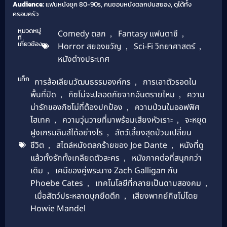
Audience:
แฟนหนังยุค 80-90s, คนชอบหนังตลกปนสยอง, ดูได้ทั้ง
ครอบครัว
หมวดหมู่
Comedy ตลก
,
Fantasy แฟนตาซี
,
ที่
เกี่ยวข้อง
Horror สยองขวัญ
,
Sci-Fi วิทยาศาสตร์
,
หนังต่างประเทศ
แท็ก
การล้อเลียนวัฒนธรรมองค์กร
,
การเอาตัวรอดใน
พื้นที่ปิด
,
กิซโม่จะปลอดภัยจากอันตรายไหม
,
ความ
น่ารักของกิซโม่ที่ต้องปกป้อง
,
ความป่วนในออฟฟิศ
ไฮเทค
,
ความวุ่นวายที่มาพร้อมเสียงหัวเราะ
,
จะหยุด
ฝูงเกรมลินส์ได้อย่างไร
,
สัตว์เลี้ยงสุดป่วนเปลี่ยน
ชีวิต
,
สไตล์หนังตลกร้ายของ Joe Dante
,
หนังที่ดู
แล้วทั้งรักทั้งเกลียดตัวละคร
,
หนังภาคต่อที่สนุกกว่า
เดิม
,
เคมีของคู่พระนาง Zach Galligan กับ
Phoebe Cates
,
เทคโนโลยีที่กลายเป็นดาบสองคม
,
เมื่อสัตว์ประหลาดบุกยึดตึก
,
เสียงพากย์กิซโม่โดย
Howie Mandel