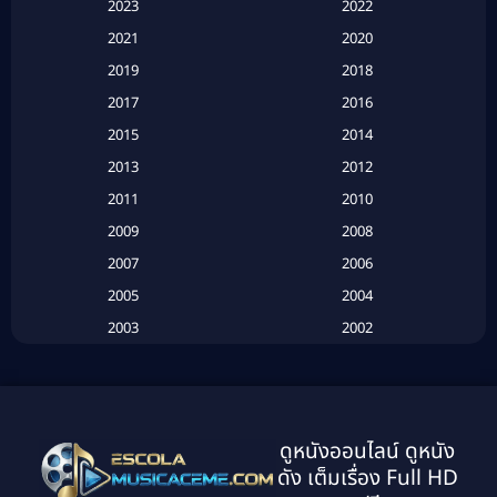
2023
2022
Based on a True Story สร้างจากเรื่องจริง
(2)
2021
2020
2019
2018
Based on a True Story เรื่องจริง
(16)
2017
2016
Based on a True Story เรื่องจริง
(20)
2015
2014
2013
2012
Based on Novel
(6)
2011
2010
Betrayal
(1)
2009
2008
Biography
(3)
2007
2006
2005
2004
Biography ชีวประวัติ
(26)
2003
2002
Biography ชีวิตจริง
(41)
2001
2000
1999
1998
Black Comedy
(10)
1997
1996
Classic หนังคลาสสิก
(25)
ดูหนังออนไลน์ ดูหนัง
1995
1994
ดัง เต็มเรื่อง Full HD
Classic หนังคลาสสิก
(134)
1993
1992