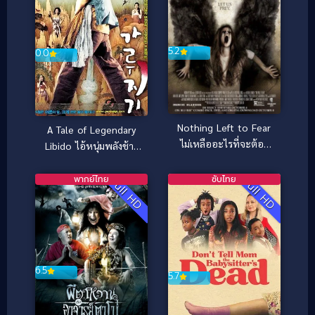
5.2
0.0
Nothing Left to Fear
A Tale of Legendary
ไม่เหลืออะไรที่จะต้อง
Libido ไอ้หนุ่มพลังช้าง
กลัว [ซับไทย] (2013)
ไวอาก้าเรียกพี่ (2008)
พากย์ไทย
ซับไทย
Full HD
Full HD
6.5
5.7