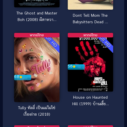
The Ghost and Master
Dont Tell Mom The
Boh (2008) ผีตาหวาน
Babysitters Dead พี่
กับอาจารย์ตาโบ๋
เลี้ยงไม่อยู่ พวกหนูทำไงดี
(2024)
พากย์ไทย
พากย์ไทย
Full HD
Full HD
5.6
6.8
House on Haunted
Hill (1999) บ้านเฮี้ยน
Tully ทัลลี่ เป็นแม่ไม่ใช่
หลอนผวาโลก
เรื่องง่าย (2018)