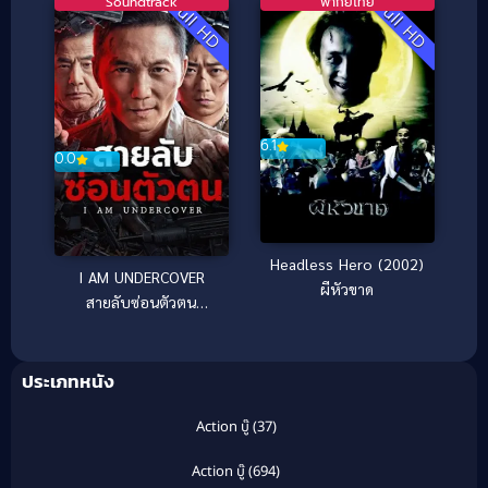
Soundtrack
พากย์ไทย
Full HD
Full HD
6.1
0.0
Headless Hero (2002)
I AM UNDERCOVER
ผีหัวขาด
สายลับซ่อนตัวตน
(2026)
ประเภทหนัง
Action บู๊
(37)
Action บู๊
(694)