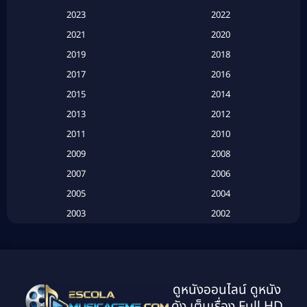
Apple TV+
(120)
2023
2022
Based on a True Story สร้างจากเรื่องจริง
(2)
2021
2020
2019
2018
Based on a True Story เรื่องจริง
(20)
2017
2016
Based on a True Story เรื่องจริง
(16)
2015
2014
2013
2012
Based on Novel
(6)
2011
2010
Betrayal
(1)
2009
2008
Biography
(3)
2007
2006
2005
2004
Biography ชีวประวัติ
(26)
2003
2002
Biography ชีวิตจริง
(41)
2001
2000
1999
1998
Black Comedy
(10)
1997
1996
Classic หนังคลาสสิก
(134)
ดูหนังออนไลน์ ดูหนัง
1995
1994
ดัง เต็มเรื่อง Full HD