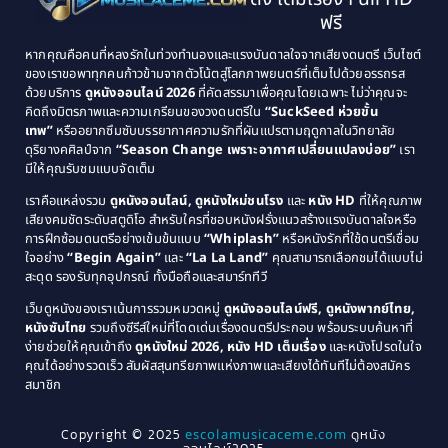
Classic หนังคลาสสิก
(21)
1993
1992
ฟรี
1991
1990
Classic หนังคลาสสิก
(25)
หากคุณคือคนที่หลงรักในท่วงทำนองและแรงบันดาลใจจากเสียงดนตรี เว็บไซต์
1989
1988
ของเราขอพาทุกคนก้าวข้ามจากตัวโน้ตสู่โลกภาพยนตร์ที่เต็มไปด้วยอรรถรส
Comedy ตลก
(46)
ด้วยบริการ
ดูหนังออนไลน์ 2026
ที่คัดสรรมาเพื่อคุณโดยเฉพาะ ไม่ว่าคุณจะ
1987
1986
คิดถึงมิตรภาพและความเกรียนของวงดนตรีใน
“SuckSeed ห่วยขั้น
1985
1984
Comedy ตลก
(515)
เทพ”
หรืออยากซึมซับบรรยากาศความรักที่ผันแปรตามฤดูกาลในวิทยาลัย
ดุริยางคศิลป์จาก
“Season Change เพราะอากาศเปลี่ยนแปลงบ่อย”
เรา
1983
1982
มีให้คุณรับชมแบบจัดเต็ม
Comedy ตลกขบขัน
(4)
1981
1980
เราคือแหล่งรวม
ดูหนังออนไลน์, ดูหนังใหม่ชนโรง
และ
หนัง HD
ที่ให้คุณภาพ
1979
Coming of Age ก้าวพ้นวัย
(1)
1978
เสียงคมชัดระดับสตูดิโอ สำหรับใครที่ชอบหนังฝรั่งแนวสร้างแรงบันดาลใจหรือ
การฝึกซ้อมดนตรีอย่างเข้มข้นแบบ
“Whiplash”
หรือหนังรักที่ใช้ดนตรีเชื่อม
1976
1975
Coming-of-Age
(3)
ใจอย่าง
“Begin Again”
และ
“La La Land”
คุณสามารถเลือกชมได้แบบไม่
1974
1972
สะดุด รองรับทุกอุปกรณ์ ทั้งมือถือและสมาร์ททีวี
Coming-of-age ชีวิตวัยรุ่น
(21)
1971
1970
เว็บดูหนังของเราเน้นการรวมหมวดหมู่
ดูหนังออนไลน์ฟรี, ดูหนังพากย์ไทย,
หนังซับไทย
รวมถึงซีรีส์ใหม่ที่โดดเด่นเรื่องดนตรีประกอบ พร้อมระบบค้นหาที่
1969
1968
Community
(1)
ง่ายช่วยให้คุณเข้าถึง
ดูหนังใหม่ 2026, หนัง HD เต็มเรื่อง
และหนังโปรดในใจ
1964
1963
คุณได้อย่างรวดเร็ว สัมผัสสุนทรียภาพแห่งภาพและเสียงได้ทันทีไม่ต้องสมัคร
Crime อาชญากรรม
(78)
สมาชิก
1962
1956
1954
1950
Crime อาชญากรรม
(289)
Copyright © 2025
escolamusicaceme.com
ดูหนัง
1940