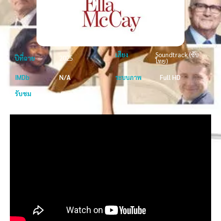
เสียง
Soundtrack (ซับ
ปีที่ฉาย
2025
ไทย)
IMDb
N/A
ระบบภาพ
Full HD
รับชม
45 ครั้ง