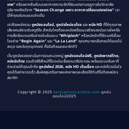
1985
1984
Comedy ตลก
(515)
เทพ”
หรืออยากซึมซับบรรยากาศความรักที่ผันแปรตามฤดูกาลในวิทยาลัย
ดุริยางคศิลป์จาก
“Season Change เพราะอากาศเปลี่ยนแปลงบ่อย”
เรา
1983
1982
มีให้คุณรับชมแบบจัดเต็ม
Comedy ตลกขบขัน
(4)
1981
1980
เราคือแหล่งรวม
ดูหนังออนไลน์, ดูหนังใหม่ชนโรง
และ
หนัง HD
ที่ให้คุณภาพ
1979
Coming of Age ก้าวพ้นวัย
(1)
1978
เสียงคมชัดระดับสตูดิโอ สำหรับใครที่ชอบหนังฝรั่งแนวสร้างแรงบันดาลใจหรือ
การฝึกซ้อมดนตรีอย่างเข้มข้นแบบ
“Whiplash”
หรือหนังรักที่ใช้ดนตรีเชื่อม
1976
1975
Coming-of-Age
(3)
ใจอย่าง
“Begin Again”
และ
“La La Land”
คุณสามารถเลือกชมได้แบบไม่
1974
1972
สะดุด รองรับทุกอุปกรณ์ ทั้งมือถือและสมาร์ททีวี
Coming-of-age ชีวิตวัยรุ่น
(21)
1971
1970
เว็บดูหนังของเราเน้นการรวมหมวดหมู่
ดูหนังออนไลน์ฟรี, ดูหนังพากย์ไทย,
หนังซับไทย
รวมถึงซีรีส์ใหม่ที่โดดเด่นเรื่องดนตรีประกอบ พร้อมระบบค้นหาที่
1969
1968
Community
(1)
ง่ายช่วยให้คุณเข้าถึง
ดูหนังใหม่ 2026, หนัง HD เต็มเรื่อง
และหนังโปรดในใจ
1964
1963
คุณได้อย่างรวดเร็ว สัมผัสสุนทรียภาพแห่งภาพและเสียงได้ทันทีไม่ต้องสมัคร
Crime อาชญากรรม
(78)
สมาชิก
1962
1956
1954
1950
Crime อาชญากรรม
(289)
Copyright © 2025
escolamusicaceme.com
ดูหนัง
1940
ออนไลน์2025
Cult Film
(4)
Culture
(8)
Dance เต้น
(13)