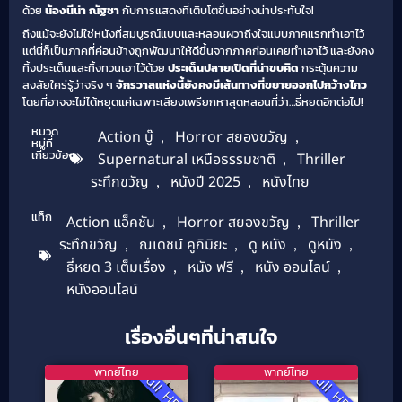
ด้วย
น้องนีน่า ณัฐชา
กับการแสดงที่เติบโตขึ้นอย่างน่าประทับใจ!
ถึงแม้จะยังไม่ใช่หนังที่สมบูรณ์แบบและหลอนผวาถึงใจแบบภาคแรกทำเอาไว้
แต่นี่ก็เป็นภาคที่ค่อนข้างถูกพัฒนาให้ดีขึ้นจากภาคก่อนเคยทำเอาไว้ และยังคง
ทิ้งประเด็นและทิ้งทวนเอาไว้ด้วย
ประเด็นปลายเปิดที่น่าขบคิด
กระตุ้นความ
สงสัยใคร่รู้ว่าจริง ๆ
จักรวาลแห่งนี้ยังคงมีเส้นทางที่ขยายออกไปกว้างไกว
โดยที่อาจจะไม่ได้หยุดแค่เฉพาะเสียงเพรียกหาสุดหลอนที่ว่า…ธี่หยดอีกต่อไป!
หมวด
Action บู๊
,
Horror สยองขวัญ
,
หมู่ที่
เกี่ยวข้อง
Supernatural เหนือธรรมชาติ
,
Thriller
ระทึกขวัญ
,
หนังปี 2025
,
หนังไทย
แท็ก
Action แอ็คชัน
,
Horror สยองขวัญ
,
Thriller
ระทึกขวัญ
,
ณเดชน์ คูกิมิยะ
,
ดู หนัง
,
ดูหนัง
,
ธี่หยด 3 เต็มเรื่อง
,
หนัง ฟรี
,
หนัง ออนไลน์
,
หนังออนไลน์
เรื่องอื่นๆที่น่าสนใจ
พากย์ไทย
พากย์ไทย
Full HD
Full HD