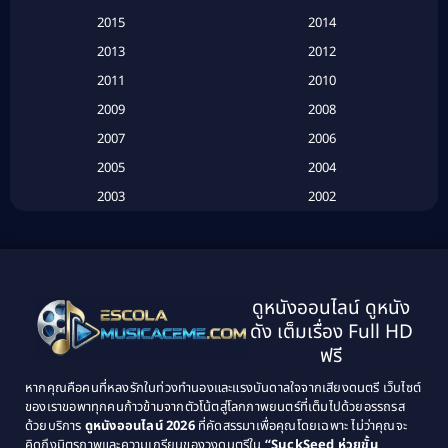
Based on a True Story เรื่องจริง
(16)
2015
2014
2013
2012
Based on Novel
(6)
2011
2010
Betrayal
(1)
2009
2008
Biography
(3)
2007
2006
2005
2004
Biography ชีวประวัติ
(26)
2003
2002
Biography ชีวิตจริง
(41)
2001
2000
1999
1998
Black Comedy
(10)
1997
1996
Classic หนังคลาสสิก
(134)
ดูหนังออนไลน์ ดูหนัง
1995
1994
ดัง เต็มเรื่อง Full HD
Classic หนังคลาสสิก
(21)
1993
1992
ฟรี
1991
1990
Classic หนังคลาสสิก
(25)
หากคุณคือคนที่หลงรักในท่วงทำนองและแรงบันดาลใจจากเสียงดนตรี เว็บไซต์
1989
1988
ของเราขอพาทุกคนก้าวข้ามจากตัวโน้ตสู่โลกภาพยนตร์ที่เต็มไปด้วยอรรถรส
Comedy ตลก
(46)
ด้วยบริการ
ดูหนังออนไลน์ 2026
ที่คัดสรรมาเพื่อคุณโดยเฉพาะ ไม่ว่าคุณจะ
1987
1986
คิดถึงมิตรภาพและความเกรียนของวงดนตรีใน
“SuckSeed ห่วยขั้น