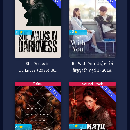
7.8
6.6
Be With You ปาฏิหาริย์
She Walks in
สัญญารัก ฤดูฝน (2018)
Darkness (2025) เธอ
เดินไปในเงามืด
ซับไทย
Sound Track
Full HD
Full HD
6.4
6.7