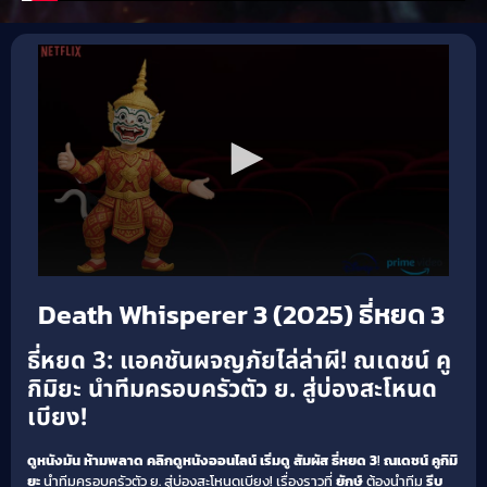
Death Whisperer 3 (2025) ธี่หยด 3
ธี่หยด 3: แอคชันผจญภัยไล่ล่าผี! ณเดชน์ คู
กิมิยะ นำทีมครอบครัวตัว ย. สู่บ่องสะโหนด
เบียง!
ดูหนังมัน ห้ามพลาด คลิกดูหนังออนไลน์ เริ่มดู สัมผัส
ธี่หยด 3
!
ณเดชน์ คูกิมิ
ยะ
นำทีมครอบครัวตัว ย. สู่บ่องสะโหนดเบียง! เรื่องราวที่
ยักษ์
ต้องนำทีม
รีบ