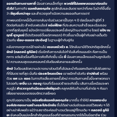
ออกเดินทางตามหายี่
น้องสาวคนเล็กที่ถูก
พวกผีที่ไม่เคยพบเจอมาก่อนจับ
ตัวไป
ในภารกิจ
แอคชันผจญภัย
สุดลึกลับและอันตรายกว่าที่เคย ในป่าที่ขึ้นชื่อ
ว่า
ผีชุมยิ่งกว่ายุง
และสำรวจจุดกำเนิดความสยองเกินคาดเดา!
ภาพยนตร์ภาคนี้เป็นการกลับมาในช่วงเวลานี้ในทุก ๆ ปี ต่อเนื่องเข้าสู่ปีที่ 3
ติดต่อกันแล้ว สำหรับเฟรนไชส์
หนังผีไทย
ที่ประสบความสำเร็จและเรืองรอง
มากที่สุดในยุคนี้ แม้จะมีการเปลี่ยนแปลงครั้งใหญ่ด้านงานสร้าง โดยมี
แป๊บ ณ
ฤทธิ์ ยุวบูรณ์
(โปรดิวเซอร์ตั้งแต่ภาคแรก) ก้าวขึ้นมาเป็นผู้กำกับอย่างเต็มตัว
ร่วมกับ
ต้อม-ธนเดช ประดิษฐ์
ในฐานะผู้กำกับคู่กัน
หลังจากเหตุการณ์ร้ายผ่านไป
ครอบครัวตัว ย.
ได้กลับมามีชีวิตปกติสุขอีกครั้ง
ยักษ์ (ณเดชน์ คูกิมิยะ)
เริ่มนึกถึงการกลับไปทำในสิ่งที่ตนเองรัก คือการเป็น
ทหาร แต่แล้วเรื่องที่ไม่คาดคิดก็เกิดขึ้น เมื่อ
ยี่
น้องสาวคนเล็กของบ้านถูกจับตัว
ไป ความสงบสุขของครอบครัวจึงต้องพังทลายลงอีกครั้ง
ยักษ์
จึงต้องสลัดความปรารถนาส่วนตัวทิ้งไปและนำทีมออกเดินทางไปยังสถาน
ที่ที่อันตรายที่สุด นั่นคือ
บ่องสะโหนดเบียง
เขาผนึกกำลังกับ
จ่าปพันธ์
พร้อม
ด้วย
ยศ
และ
ยอด
ในภารกิจเสี่ยงตายครั้งใหม่ การเดินทางครั้งนี้จะพาพวกเขา
ไปเจอกับ
ยะขิ่น
และ
กองมู
ก่อนที่เรื่องเลวร้ายจะเกิดขึ้น เส้นทางนี้เหมือนจะพา
คนดูไป
สำรวจจุดกำเนิดของยัยผีชุดดำ
คลุกคลีกับตำนานที่เล่าต่อ ๆ กันมา
เพื่อขยายขอบเขตของจักรวาลธี่หยด
ถูกปรับออกมาเป็น
หนังสไตล์แอคชันผจญภัย
มากขึ้น ทำให้มี
การยกระดับ
องค์ประกอบงานสร้างและโปรดักชัน
ขึ้นได้อย่างเด่นชัดและเซอร์วิสแฟน ๆ ได้
อย่างน่าพึงพอใจ แม้ว่ารสชาติจะค่อนข้างวนเวียนอยู่ที่โทนเดิม ๆ
ณเดชน์ คูกิมิ
ยะ
ยังคงเป็นแม่เหล็กสำคัญของเรื่องที่ถ่ายทอดบทบาทได้เป็นมืออาชีพ ร่วม