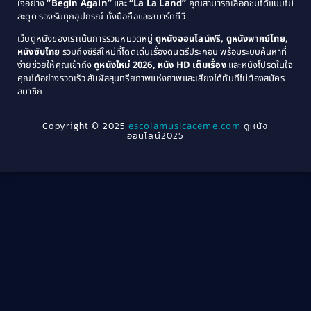
ใจอย่าง
“Begin Again”
และ
“La La Land”
คุณสามารถเลือกชมได้แบบไม่
1974
1972
สะดุด รองรับทุกอุปกรณ์ ทั้งมือถือและสมาร์ททีวี
Coming-of-age ชีวิตวัยรุ่น
(21)
1971
1970
เว็บดูหนังของเราเน้นการรวมหมวดหมู่
ดูหนังออนไลน์ฟรี, ดูหนังพากย์ไทย,
หนังซับไทย
รวมถึงซีรีส์ใหม่ที่โดดเด่นเรื่องดนตรีประกอบ พร้อมระบบค้นหาที่
1969
1968
Community
(1)
ง่ายช่วยให้คุณเข้าถึง
ดูหนังใหม่ 2026, หนัง HD เต็มเรื่อง
และหนังโปรดในใจ
1964
1963
คุณได้อย่างรวดเร็ว สัมผัสสุนทรียภาพแห่งภาพและเสียงได้ทันทีไม่ต้องสมัคร
Crime อาชญากรรม
(78)
สมาชิก
1962
1956
1954
1950
Crime อาชญากรรม
(289)
Copyright © 2025
escolamusicaceme.com
ดูหนัง
1940
ออนไลน์2025
Cult Film
(4)
Culture
(8)
Dance เต้น
(13)
Dark Comedy ตลกร้าย
(11)
Detective
(21)
Detective สืบสวน
(46)