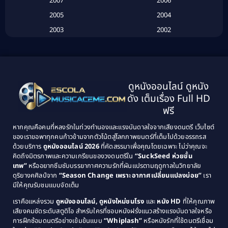
2007
2006
2005
2004
Biography ชีวประวัติ
(26)
2003
2002
Biography ชีวิตจริง
(41)
2001
2000
1999
1998
Black Comedy
(10)
1997
1996
Classic หนังคลาสสิก
(134)
ดูหนังออนไลน์ ดูหนัง
1995
1994
ดัง เต็มเรื่อง Full HD
Classic หนังคลาสสิก
(21)
1993
1992
ฟรี
1991
1990
Classic หนังคลาสสิก
(25)
หากคุณคือคนที่หลงรักในท่วงทำนองและแรงบันดาลใจจากเสียงดนตรี เว็บไซต์
1989
1988
ของเราขอพาทุกคนก้าวข้ามจากตัวโน้ตสู่โลกภาพยนตร์ที่เต็มไปด้วยอรรถรส
Comedy ตลก
(46)
ด้วยบริการ
ดูหนังออนไลน์ 2026
ที่คัดสรรมาเพื่อคุณโดยเฉพาะ ไม่ว่าคุณจะ
1987
1986
คิดถึงมิตรภาพและความเกรียนของวงดนตรีใน
“SuckSeed ห่วยขั้น
1985
1984
Comedy ตลก
(515)
เทพ”
หรืออยากซึมซับบรรยากาศความรักที่ผันแปรตามฤดูกาลในวิทยาลัย
ดุริยางคศิลป์จาก
“Season Change เพราะอากาศเปลี่ยนแปลงบ่อย”
เรา
1983
1982
มีให้คุณรับชมแบบจัดเต็ม
Comedy ตลกขบขัน
(4)
1981
1980
เราคือแหล่งรวม
ดูหนังออนไลน์, ดูหนังใหม่ชนโรง
และ
หนัง HD
ที่ให้คุณภาพ
1979
Coming of Age ก้าวพ้นวัย
(1)
1978
เสียงคมชัดระดับสตูดิโอ สำหรับใครที่ชอบหนังฝรั่งแนวสร้างแรงบันดาลใจหรือ
การฝึกซ้อมดนตรีอย่างเข้มข้นแบบ
“Whiplash”
หรือหนังรักที่ใช้ดนตรีเชื่อม
1976
1975
Coming-of-Age
(3)