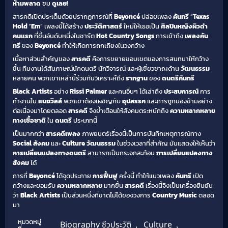
ห้ามพลาด
ชม
ดูเลย
!
สารคดีเปิดประเด็นด้วยปรากฏการณ์ที่
Beyoncé
ปล่อยเพลง
คันทรี
“
Texas
Hold ‘Em
” เพลงนี้ได้สร้าง
ประวัติศาสตร์
ใหม่ให้เธอเป็น
ศิลปินหญิงผิวดำ
คนแรก
ที่ขึ้นอันดับหนึ่งในชาร์ต
Hot Country Songs
การเข้าถึง
เพลงคัน
ทรี
ของ
Beyoncé
ทำให้เกิดการถกเถียงในวงกว้าง
เนื้อหาส่วนสำคัญของ
สารคดี
คือการขยายขอบเขตของการสนทนาให้กว้าง
ขึ้น ทีมงานได้สัมภาษณ์นักดนตรี นักวิจารณ์ และผู้เชี่ยวชาญด้าน
วัฒนธรรม
หลายคน พวกเขาเหล่านี้ร่วมกันวิเคราะห์ถึง
รากฐาน
ของ
ดนตรีคันทรี
Black Artists
อย่าง
Rissi Palmer
และคนอื่นๆ ได้เล่าถึง
ประสบการณ์
การ
ทำงานใน
แนชวิลล์
พวกเขาต้องเผชิญกับ
อุปสรรค
และการถูกมองข้ามอย่าง
ต่อเนื่องมาโดยตลอด
สารคดี
จึงย้ำเตือนให้สังคมตระหนักถึง
ความหลากหลาย
ทางเชื้อชาติ
ใน
ดนตรี
ประเภทนี้
เป็นมากกว่า
สารคดีเพลง
ภาพยนตร์เรื่องนี้เป็นการบันทึกเหตุการณ์ทาง
Social สังคม
และ
Culture วัฒนธรรม
ในช่วงเวลาที่สำคัญ มันแสดงให้เห็นว่า
การเปลี่ยนแปลงทางดนตรี
สามารถเป็นกระจกสะท้อน
การเปลี่ยนแปลงทาง
สังคม
ได้
การที่
Beyoncé
ได้จุดประกาย
การฟื้นฟู
ครั้งนี้ ทำให้แนวเพลง
คันทรี
เปิด
กว้างและยอมรับ
ความหลากหลาย
มากขึ้น
สารคดี
เรื่องนี้จึงเป็นเครื่องยืนยัน
ว่า
Black Artists
เป็นส่วนหนึ่งที่ขาดไม่ได้ของวงการ
Country Music
ตลอด
มา
หมวดหมู่
Biography ชีวประวัติ
,
Culture
,