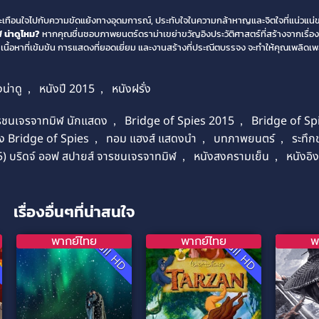
, สะเทือนใจไปกับความขัดแย้งทางอุดมการณ์, ประทับใจในความกล้าหาญและจิตใจที่แน่วแน
 น่าดูไหม?
หากคุณชื่นชอบภาพยนตร์ดราม่าเขย่าขวัญอิงประวัติศาสตร์ที่สร้างจากเรื่อ
ยเนื้อหาที่เข้มข้น การแสดงที่ยอดเยี่ยม และงานสร้างที่ประณีตบรรจง จะทำให้คุณเพลิดเ
งน่าดู
,
หนังปี 2015
,
หนังฝรั่ง
ารชนเจรจาทมิฬ นักแสดง
,
Bridge of Spies 2015
,
Bridge of Spi
ัง Bridge of Spies
,
ทอม แฮงส์ แสดงนำ
,
บทภาพยนตร์
,
ระทึก
15) บริดจ์ ออฟ สปายส์ จารชนเจรจาทมิฬ
,
หนังสงครามเย็น
,
หนังอิ
เรื่องอื่นๆที่น่าสนใจ
พากย์ไทย
พากย์ไทย
พ
D
Full HD
Full HD