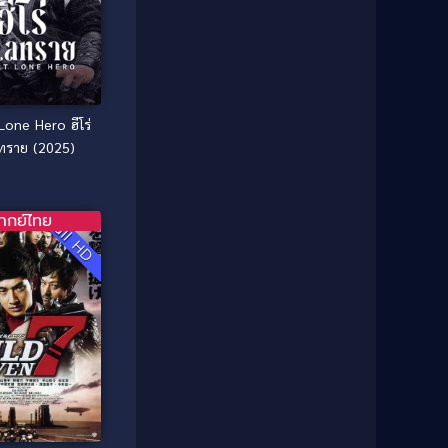
1981
1980
Comedy ตลก
(515)
1979
1978
Comedy ตลกขบขัน
(4)
1976
1975
Coming of Age ก้าวพ้นวัย
(1)
1974
1972
1971
1970
Lone Hero ฮีโร่
Coming-of-Age
(3)
1969
1968
ทราย (2025)
Coming-of-age ชีวิตวัยรุ่น
(21)
1964
1963
1962
1956
Community
(1)
ากย์ไทย
Full HD
1954
1950
Crime อาชญากรรม
(78)
1940
Crime อาชญากรรม
(289)
Cult Film
(4)
Culture
(8)
Dance เต้น
(13)