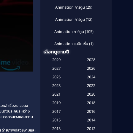
Animation การ์ตูน
(29)
Animation การ์ตูน
(12)
Animation การ์ตูน
(105)
Animation แอนิเมชั่น
(1)
เลือกดูตามปี
Anthology
(1)
2029
2028
Apple TV
(20)
2027
2026
2025
2024
Apple TV+
(120)
2023
2022
Based on a True Story สร้างจาก
2021
2020
เรื่องจริง
(2)
2019
2018
ฮงส์ เรื่องราวของ
Based on a True Story เรื่องจริง
ยนตัวประกันระหว่าง
2017
2016
(20)
วามหวาดระแวงและความ
2015
2014
Based on a True Story เรื่องจริง
2013
2012
การถ่ายภาพที่สวยงามและ