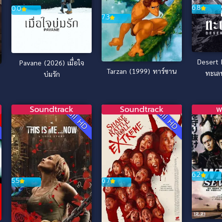
6.8
0.0
7.3
Desert 
Pavane (2026) เมื่อใจ
Tarzan (1999) ทาร์ซาน
ทะเล
บ่มรัก
Soundtrack
Soundtrack
พ
D
Full HD
Full HD
6.2
6.7
5.5