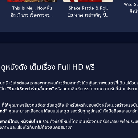
Wild S
Shake Rattle & Roll
This Is Me… Now ดิส
สิงห
Extreme เขย่าขวัญ ปั่น
อิส มี นาว เรื่องราวความ
ประสาท (2023)
รัก (2024)
ดูหนังดัง เต็มเรื่อง Full HD ฟรี
รี เว็บไซต์ของเราขอพาทุกคนก้าวข้ามจากตัวโน้ตสู่โลกภาพยนตร์ที่เต็มไปด้ว
รีใน
“SuckSeed ห่วยขั้นเทพ”
หรืออยากซึมซับบรรยากาศความรักที่ผันแปรตาม
D
ที่ให้คุณภาพเสียงคมชัดระดับสตูดิโอ สำหรับใครที่ชอบหนังฝรั่งแนวสร้างแรง
and”
คุณสามารถเลือกชมได้แบบไม่สะดุด รองรับทุกอุปกรณ์ ทั้งมือถือและสมาร์ทท
ังพากย์ไทย, หนังซับไทย
รวมถึงซีรีส์ใหม่ที่โดดเด่นเรื่องดนตรีประกอบ พร้อมระบบ
งภาพและเสียงได้ทันทีไม่ต้องสมัครสมาชิก