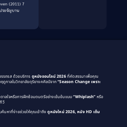
Dark Comedy ตลกร้าย
(11)
even (2011) 7
์ประจัญบาน
Detective
(21)
Detective สืบสวน
(46)
Detective สืบสวน
(40)
Disaster
(22)
Disney+
(42)
Documentary สารคดี
(4)
ยอรรถรส ด้วยบริการ
ดูหนังออนไลน์ 2026
ที่คัดสรรมาเพื่อคุณ
ฤดูกาลในวิทยาลัยดุริยางคศิลป์จาก
“Season Change เพราะ
Documentary สารคดี
(58)
Drama ดราม่า
(120)
บันดาลใจหรือการฝึกซ้อมดนตรีอย่างเข้มข้นแบบ
“Whiplash”
หรือ
ีวี
Drama ดราม่า
(1,046)
ค้นหาที่ง่ายช่วยให้คุณเข้าถึง
ดูหนังใหม่ 2026, หนัง HD เต็ม
Dystopian
(14)