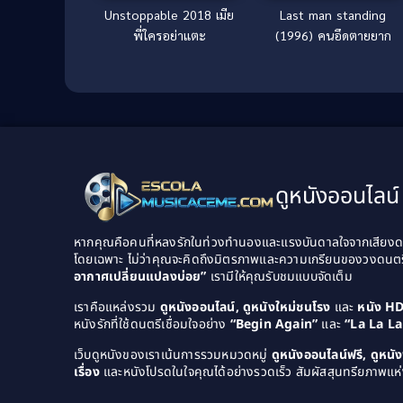
Unstoppable 2018 เมีย
Last man standing
พี่ใครอย่าแตะ
(1996) คนอึดตายยาก
ดูหนังออนไลน์ 
หากคุณคือคนที่หลงรักในท่วงทำนองและแรงบันดาลใจจากเสียงดนต
โดยเฉพาะ ไม่ว่าคุณจะคิดถึงมิตรภาพและความเกรียนของวงดนต
อากาศเปลี่ยนแปลงบ่อย”
เรามีให้คุณรับชมแบบจัดเต็ม
เราคือแหล่งรวม
ดูหนังออนไลน์, ดูหนังใหม่ชนโรง
และ
หนัง H
หนังรักที่ใช้ดนตรีเชื่อมใจอย่าง
“Begin Again”
และ
“La La L
เว็บดูหนังของเราเน้นการรวมหมวดหมู่
ดูหนังออนไลน์ฟรี, ดูหน
เรื่อง
และหนังโปรดในใจคุณได้อย่างรวดเร็ว สัมผัสสุนทรียภาพแห่