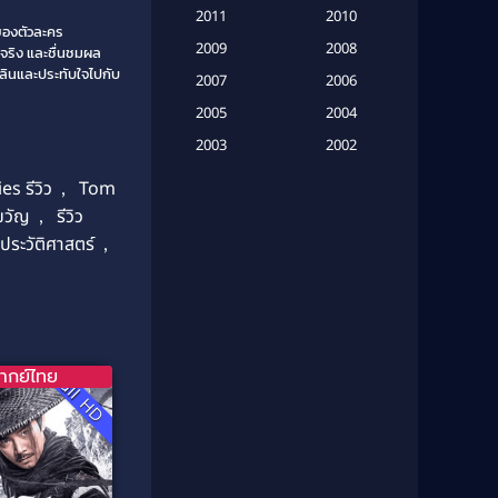
(16)
2011
2010
่ของตัวละคร
2009
Based on Novel
(6)
2008
งจริง และชื่นชมผล
พลินและประทับใจไปกับ
2007
2006
Betrayal
(1)
2005
2004
Biography
(3)
2003
2002
2001
2000
Biography ชีวประวัติ
(26)
es รีวิว
,
Tom
1999
1998
ขวัญ
,
รีวิว
Biography ชีวิตจริง
(41)
งประวัติศาสตร์
,
1997
1996
1995
1994
Black Comedy
(10)
1993
1992
Classic หนังคลาสสิก
(134)
1991
1990
Classic หนังคลาสสิก
(21)
1989
1988
ากย์ไทย
Full HD
1987
1986
Classic หนังคลาสสิก
(25)
1985
1984
Comedy ตลก
(46)
1983
1982