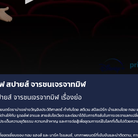
ออฟ สปายส์ จารชนเจรจาทมิฬ
ยส์ จารชนเจรจาทมิฬ เรื่องย่อ
นตร์ดราม่าเขย่าขวัญอิงประวัติศาสตร์ กำกับโดย สตีเวน สปีลเบิร์ก นำแสดงโดย ทอม แ
ต่างให้กับ รูดอล์ฟ อาเบล สายลับโซเวียต และต่อมาได้รับภารกิจลับในการเจรจาแลกเปลี่
ประเด็นความยุติธรรม ความกล้าหาญ และการต่อสู้เพื่ออุดมการณ์ในโลกที่เต็มไปด้วยค
ี่ยอดเยี่ยมของ ทอม แฮงส์ และ มาร์ค ไรแลนซ์, บทภาพยนตร์ที่เข้มข้นและน่าติดตาม, 