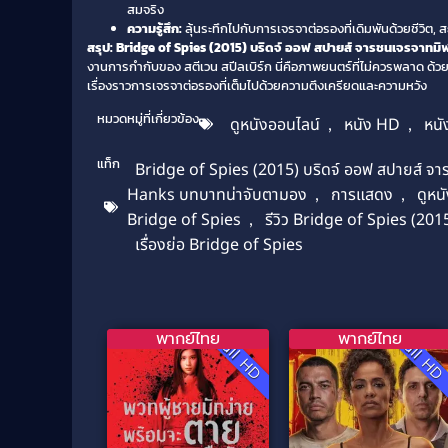
สมจริง
ความรู้สึก:
ลุ้นระทึกไปกับการเจรจาต่อรองที่เดิมพันด้วยชีวิต
สรุป: Bridge of Spies (2015) บริดจ์ ออฟ สปายส์ จารชนเจรจาทมิฬ
งานการกำกับของ สตีเวน สปีลเบิร์ก นี่คือภาพยนตร์ที่ไม่ควรพลาด ด้ว
เรื่องราวการเจรจาต่อรองที่เต็มไปด้วยความตึงเครียดและความหวัง
หมวดหมู่ที่เกี่ยวข้อง
ดูหนังออนไลน์
,
หนัง HD
,
หนั
แท็ก
Bridge of Spies (2015) บริดจ์ ออฟ สปายส์ จ
Hanks บทบาทน่าจับตามอง
,
การแสดง
,
ดูหน
Bridge of Spies
,
รีวิว Bridge of Spies (20
เรื่องย่อ Bridge of Spies
พากย์ไทย
พากย์ไทย
Full HD
Full H