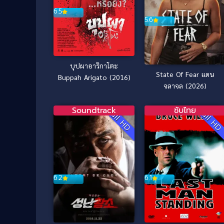
6.5
5.6
บุปผาอาริกาโตะ
State Of Fear แดน
Buppah Arigato (2016)
จลาจล (2026)
Soundtrack
ซับไทย
Full HD
Full H
6.2
6.1