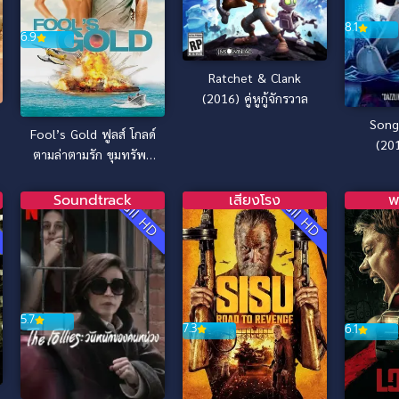
8.1
6.9
Ratchet & Clank
(2016) คู่หูกู้จักรวาล
Song
Fool’s Gold ฟูลส์ โกลด์
(201
ตามล่าตามรัก ขุมทรัพย์
ม
มหาภัย (2008)
Soundtrack
เสียงโรง
พ
D
Full HD
Full HD
5.7
7.3
6.1