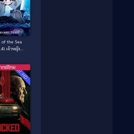
1985
1984
Comedy ตลก
(515)
1983
1982
1981
1980
Comedy ตลก
(46)
1979
1978
Comedy ตลกขบขัน
(4)
1976
1975
 of the Sea
Coming of Age ก้าวพ้นวัย
(1)
1974
1972
4) เจ้าหญิง
1971
1970
หาสมุทร
Coming-of-Age
(3)
1969
1968
ากย์ไทย
Full HD
Coming-of-age ชีวิตวัยรุ่น
(21)
1964
1963
1962
1956
Community
(1)
1954
1950
Crime อาชญากรรม
(289)
1940
Crime อาชญากรรม
(78)
Cult Film
(4)
Culture
(8)