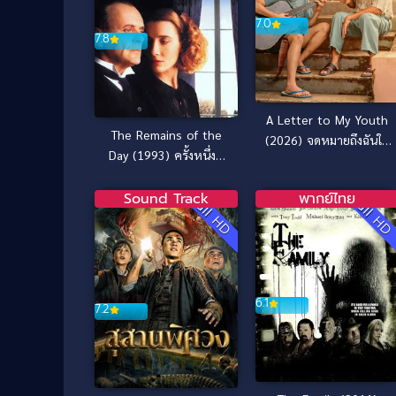
7.0
7.8
A Letter to My Youth
The Remains of the
(2026) จดหมายถึงฉันใน
Day (1993) ครั้งหนึ่งที่
วัยเยาว์
เรารำลึก [ซับไทย]
Sound Track
พากย์ไทย
Full HD
Full H
6.1
7.2