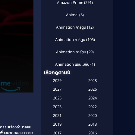
Amazon Prime
(291)
Animal
(6)
Animation การ์ตูน
(12)
Animation การ์ตูน
(105)
Animation การ์ตูน
(29)
Animation แอนิเมชั่น
(1)
เลือกดูตามปี
Anthology
(1)
2029
2028
Apple TV
(20)
2027
2026
2025
2024
Apple TV+
(120)
2023
2022
Based on a True Story สร้างจาก
2021
2020
เรื่องจริง
(2)
2019
2018
ญากรรมเรืองอำนาจจน
Based on a True Story เรื่องจริง
มพันเพื่ออนาคตของฮาวาย
2017
2016