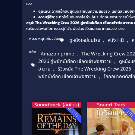
เอง
จุดเด่น:
ฉากแอ็คชั่นสุดมันส์ที่เน้นความสมจริง, โลกดิสโทเปียท
ความรู้สึก:
ระทึกใจไปกับการไล่ล่า, ลุ้นระทึกกับสถานการณ์ที่
สรุป: The Wrecking Crew 2026 คู่พยัคฆ์เดือด เชือดเจ้าพ่อฮาวาย 
เตรียมตัวพบกับการต่อสู้ที่เดิมพันด้วยชีวิตและอนาคตของฮาวาย
หมวดหมู่ที่เกี่ยวข้อง
ดูหนังใหม่ชนโรง
,
หนัง HD
,
ห
แท็ก
Amazon prime
,
The Wrecking Crew 2026 ค
2026 คู่พยัคฆ์เดือด เชือดเจ้าพ่อฮาวาย
,
ดูหนังแอ
ฮาวาย
,
รีวิวหนัง The Wrecking Crew 2026
พยัคฆ์เดือด เชือดเจ้าพ่อฮาวาย
,
โลกอนาคตดิสโท
Soundtrack (ซับไทย)
Sound Track
Full HD
Full H