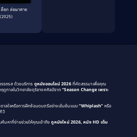
ย
Dance เต้น
(13)
(2025)
Dark Comedy ตลกร้าย
(11)
Detective
(21)
Detective สืบสวน
(40)
Detective สืบสวน
(46)
Disaster
(22)
ยอรรถรส ด้วยบริการ
ดูหนังออนไลน์ 2026
ที่คัดสรรมาเพื่อคุณ
Disney+
(42)
ฤดูกาลในวิทยาลัยดุริยางคศิลป์จาก
“Season Change เพราะ
Documentary สารคดี
(58)
บันดาลใจหรือการฝึกซ้อมดนตรีอย่างเข้มข้นแบบ
“Whiplash”
หรือ
Documentary สารคดี
(4)
ีวี
ค้นหาที่ง่ายช่วยให้คุณเข้าถึง
ดูหนังใหม่ 2026, หนัง HD เต็ม
Drama ดราม่า
(1,046)
Drama ดราม่า
(120)