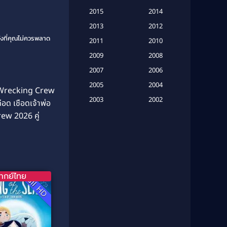
(16)
2015
2014
Based on a True Story เรื่องจริง
2013
2012
(20)
นังที่คุณไม่ควรพลาด
2011
2010
2009
Based on Novel
(6)
2008
2007
2006
Betrayal
(1)
2005
2004
 Wrecking Crew
Biography
(3)
2003
2002
อด เชือดเจ้าพ่อ
2001
2000
rew 2026 คู่
Biography ชีวประวัติ
(26)
1999
1998
Biography ชีวิตจริง
(41)
1997
1996
1995
1994
Black Comedy
(10)
1993
1992
ากย์ไทย
Full HD
Classic หนังคลาสสิก
(25)
1991
1990
Classic หนังคลาสสิก
(134)
1989
1988
1987
1986
Classic หนังคลาสสิก
(21)