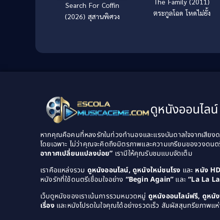
The Family (2011)
Search For Coffin
ตระกูลโฉด โหดไม่ยั้ง
(2026) สุสานพิศวง
ดูหนังออนไลน์ 
หากคุณคือคนที่หลงรักในท่วงทำนองและแรงบันดาลใจจากเสียงดนต
โดยเฉพาะ ไม่ว่าคุณจะคิดถึงมิตรภาพและความเกรียนของวงดนต
อากาศเปลี่ยนแปลงบ่อย”
เรามีให้คุณรับชมแบบจัดเต็ม
เราคือแหล่งรวม
ดูหนังออนไลน์, ดูหนังใหม่ชนโรง
และ
หนัง H
หนังรักที่ใช้ดนตรีเชื่อมใจอย่าง
“Begin Again”
และ
“La La L
เว็บดูหนังของเราเน้นการรวมหมวดหมู่
ดูหนังออนไลน์ฟรี, ดูหน
เรื่อง
และหนังโปรดในใจคุณได้อย่างรวดเร็ว สัมผัสสุนทรียภาพแห่