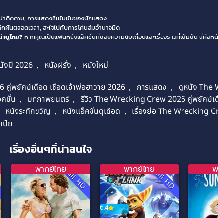
ี่น่าติดตาม, การแสดงที่เข้มข้นของนักแสดง
พลิกผันตลอดเวลา, สะใจไปกับการโค่นล้มอำนาจมืด
น่าดูไหม?
หากคุณเป็นแฟนหนังแอ็คชั่นที่ชอบความดิบเถื่อนและเรื่องราวที่เข้มข้น นี่คือห
นังปี 2026
,
หนังฝรั่ง
,
หนังใหม่
ู่พยัคฆ์เดือด เชือดเจ้าพ่อฮาวาย 2026
,
การแสดง
,
ดูหนัง The
คชั่น
,
บทภาพยนตร์
,
รีวิว The Wrecking Crew 2026 คู่พยัคฆ์เดื
,
หนังระทึกขวัญ
,
หนังแอ็คชั่นดุเดือด
,
เรื่องย่อ The Wrecking C
เปีย
เรื่องอื่นๆที่น่าสนใจ
พากย์ไทย
พากย์ไทย
พ
D
Full HD
Full HD
6.4