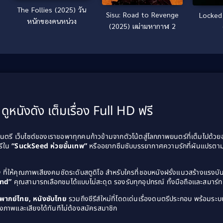
The Follies (2025) วัน
Sisu: Road to Revenge
Locked ล็อก ล่อมาตา
หนักของคนหน่วง
(2025) เฒ่ามหากาฬ 2
ดูหนังดัง เต็มเรื่อง Full HD ฟรี
รี เว็บไซต์ของเราขอพาทุกคนก้าวข้ามจากตัวโน้ตสู่โลกภาพยนตร์ที่เต็มไปด้ว
รีใน
“SuckSeed ห่วยขั้นเทพ”
หรืออยากซึมซับบรรยากาศความรักที่ผันแปรตาม
D
ที่ให้คุณภาพเสียงคมชัดระดับสตูดิโอ สำหรับใครที่ชอบหนังฝรั่งแนวสร้างแรง
and”
คุณสามารถเลือกชมได้แบบไม่สะดุด รองรับทุกอุปกรณ์ ทั้งมือถือและสมาร์ทท
ังพากย์ไทย, หนังซับไทย
รวมถึงซีรีส์ใหม่ที่โดดเด่นเรื่องดนตรีประกอบ พร้อมระบบ
งภาพและเสียงได้ทันทีไม่ต้องสมัครสมาชิก