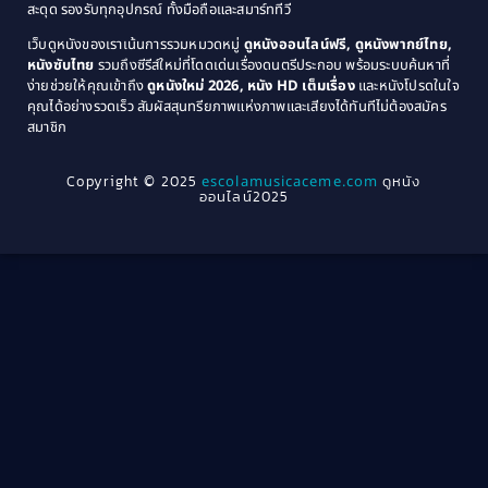
1974
1972
สะดุด รองรับทุกอุปกรณ์ ทั้งมือถือและสมาร์ททีวี
Coming-of-age ชีวิตวัยรุ่น
(21)
1971
1970
เว็บดูหนังของเราเน้นการรวมหมวดหมู่
ดูหนังออนไลน์ฟรี, ดูหนังพากย์ไทย,
หนังซับไทย
รวมถึงซีรีส์ใหม่ที่โดดเด่นเรื่องดนตรีประกอบ พร้อมระบบค้นหาที่
1969
1968
Community
(1)
ง่ายช่วยให้คุณเข้าถึง
ดูหนังใหม่ 2026, หนัง HD เต็มเรื่อง
และหนังโปรดในใจ
1964
1963
คุณได้อย่างรวดเร็ว สัมผัสสุนทรียภาพแห่งภาพและเสียงได้ทันทีไม่ต้องสมัคร
Crime อาชญากรรม
(78)
สมาชิก
1962
1956
1954
1950
Crime อาชญากรรม
(289)
Copyright © 2025
escolamusicaceme.com
ดูหนัง
1940
ออนไลน์2025
Cult Film
(4)
Culture
(8)
Dance เต้น
(13)
Dark Comedy ตลกร้าย
(11)
Detective
(21)
Detective สืบสวน
(46)
Detective สืบสวน
(40)