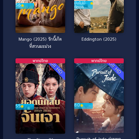
ยังไม่มี
5.6
ข้อมูล
Mango (2025) รักนี้เกิด
Eddington (2025)
ที่สวนมะม่วง
พากย์ไทย
พากย์ไทย
Full HD
Full HD
8.0
5.5
Pursuit of Jade ล่าหยก