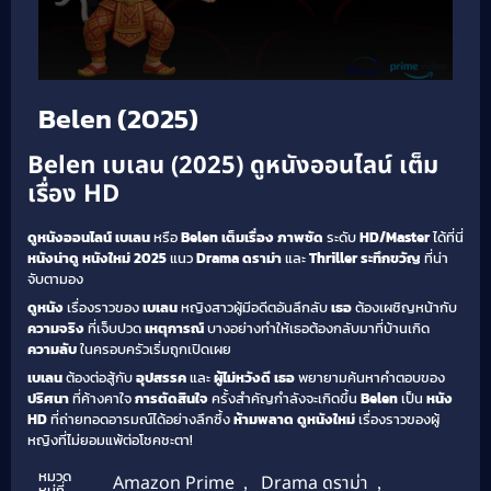
Belen (2025)
Belen เบเลน (2025) ดูหนังออนไลน์ เต็ม
เรื่อง HD
ดูหนังออนไลน์
เบเลน
หรือ
Belen
เต็มเรื่อง
ภาพชัด
ระดับ
HD/Master
ได้ที่นี่
หนังน่าดู
หนังใหม่ 2025
แนว
Drama ดราม่า
และ
Thriller ระทึกขวัญ
ที่น่า
จับตามอง
ดูหนัง
เรื่องราวของ
เบเลน
หญิงสาวผู้มีอดีตอันลึกลับ
เธอ
ต้องเผชิญหน้ากับ
ความจริง
ที่เจ็บปวด
เหตุการณ์
บางอย่างทำให้เธอต้องกลับมาที่บ้านเกิด
ความลับ
ในครอบครัวเริ่มถูกเปิดเผย
เบเลน
ต้องต่อสู้กับ
อุปสรรค
และ
ผู้ไม่หวังดี
เธอ
พยายามค้นหาคำตอบของ
ปริศนา
ที่ค้างคาใจ
การตัดสินใจ
ครั้งสำคัญกำลังจะเกิดขึ้น
Belen
เป็น
หนัง
HD
ที่ถ่ายทอดอารมณ์ได้อย่างลึกซึ้ง
ห้ามพลาด
ดูหนังใหม่
เรื่องราวของผู้
หญิงที่ไม่ยอมแพ้ต่อโชคชะตา!
หมวด
Amazon Prime
,
Drama ดราม่า
,
หมู่ที่