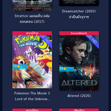
Dreamcatcher (2003)
Stratton แผนแค้น ถล่ม
ล่าฝันมัจจุราช
ลอนดอน (2017)
พากย์ไทย
Soundtrack
Full HD
Full HD
7.0
3.6
Pokemon The Movie 3
Altered (2025)
Lord of the Unknown
Tower (2000) โปเกมอน
มูฟวี่ 3 ตอน ผจญภัยบน
พากย์ไทย
เสียงโรง