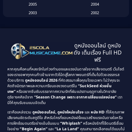
2005
2004
Biography ชีวประวัติ
(26)
2003
2002
Biography ชีวิตจริง
(41)
2001
2000
1999
1998
Black Comedy
(10)
1997
1996
Classic หนังคลาสสิก
(134)
ดูหนังออนไลน์ ดูหนัง
1995
1994
ดัง เต็มเรื่อง Full HD
Classic หนังคลาสสิก
(21)
1993
1992
ฟรี
1991
1990
Classic หนังคลาสสิก
(25)
หากคุณคือคนที่หลงรักในท่วงทำนองและแรงบันดาลใจจากเสียงดนตรี เว็บไซต์
1989
1988
ของเราขอพาทุกคนก้าวข้ามจากตัวโน้ตสู่โลกภาพยนตร์ที่เต็มไปด้วยอรรถรส
Comedy ตลก
(46)
ด้วยบริการ
ดูหนังออนไลน์ 2026
ที่คัดสรรมาเพื่อคุณโดยเฉพาะ ไม่ว่าคุณจะ
1987
1986
คิดถึงมิตรภาพและความเกรียนของวงดนตรีใน
“SuckSeed ห่วยขั้น
1985
1984
Comedy ตลก
(515)
เทพ”
หรืออยากซึมซับบรรยากาศความรักที่ผันแปรตามฤดูกาลในวิทยาลัย
ดุริยางคศิลป์จาก
“Season Change เพราะอากาศเปลี่ยนแปลงบ่อย”
เรา
1983
1982
มีให้คุณรับชมแบบจัดเต็ม
Comedy ตลกขบขัน
(4)
1981
1980
เราคือแหล่งรวม
ดูหนังออนไลน์, ดูหนังใหม่ชนโรง
และ
หนัง HD
ที่ให้คุณภาพ
1979
Coming of Age ก้าวพ้นวัย
(1)
1978
เสียงคมชัดระดับสตูดิโอ สำหรับใครที่ชอบหนังฝรั่งแนวสร้างแรงบันดาลใจหรือ
การฝึกซ้อมดนตรีอย่างเข้มข้นแบบ
“Whiplash”
หรือหนังรักที่ใช้ดนตรีเชื่อม
1976
1975
Coming-of-Age
(3)
ใจอย่าง
“Begin Again”
และ
“La La Land”
คุณสามารถเลือกชมได้แบบไม่