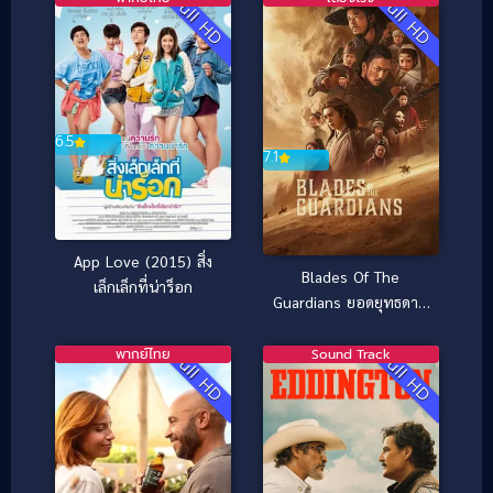
Full HD
Full HD
หอคอยปีศาจ
6.5
7.1
App Love (2015) สิ่ง
Blades Of The
เล็กเล็กที่น่าร็อก
Guardians ยอดยุทธดาบ
ไร้พ่าย (2026)
พากย์ไทย
Sound Track
Full HD
Full HD