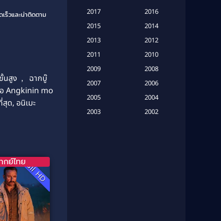
Based on a True Story เรื่องจริง
2017
2016
วดเร็วและน่าติดตาม
(16)
2015
2014
Based on a True Story เรื่องจริง
2013
2012
(20)
2011
2010
2009
Based on Novel
(6)
2008
ั้นสูง
,
ฉากบู๊
2007
2006
Betrayal
(1)
งย่อ Angkinin mo
2005
2004
่สุด, อนิเมะ
Biography
(3)
2003
2002
2001
2000
Biography ชีวประวัติ
(26)
1999
1998
Biography ชีวิตจริง
(41)
1997
1996
ากย์ไทย
Full HD
1995
1994
Black Comedy
(10)
1993
1992
Classic หนังคลาสสิก
(25)
1991
1990
Classic หนังคลาสสิก
(134)
1989
1988