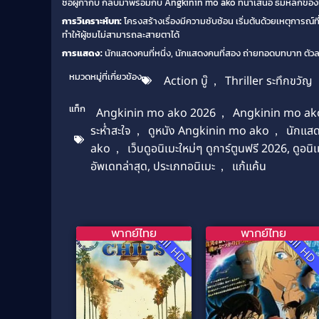
ชื่อผู้กำกับ กลับมาพร้อมกับ Angkinin mo ako ที่นำเสนอ ธีมหลักของเ
การวิเคราะห์บท:
โครงสร้างเรื่องมีความซับซ้อน เริ่มต้นด้วยเหตุการณ์ท
ทำให้ผู้ชมไม่สามารถละสายตาได้
การแสดง:
นักแสดงคนที่หนึ่ง, นักแสดงคนที่สอง ถ่ายทอดบทบาท ตัวละ
หมวดหมู่ที่เกี่ยวข้อง
Action บู๊
,
Thriller ระทึกขวัญ
แท็ก
Angkinin mo ako 2026
,
Angkinin mo ako 
ระห่ำสะใจ
,
ดูหนัง Angkinin mo ako
,
นักแสด
ako
,
เว็บดูอนิเมะใหม่ๆ ดูการ์ตูนฟรี 2026, ดูอนิ
อัพเดทล่าสุด, ประเภทอนิเมะ
,
แก้แค้น
พากย์ไทย
พากย์ไทย
Full HD
Full H