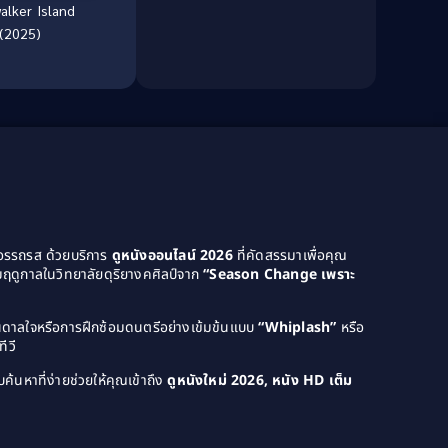
alker Island
Culture
(8)
(2025)
Dance เต้น
(13)
Dark Comedy ตลกร้าย
(11)
Detective
(21)
Detective สืบสวน
(40)
Detective สืบสวน
(46)
ยอรรถรส ด้วยบริการ
ดูหนังออนไลน์ 2026
ที่คัดสรรมาเพื่อคุณ
Disaster
(22)
ฤดูกาลในวิทยาลัยดุริยางคศิลป์จาก
“Season Change เพราะ
Disney+
(42)
บันดาลใจหรือการฝึกซ้อมดนตรีอย่างเข้มข้นแบบ
“Whiplash”
หรือ
ีวี
Documentary สารคดี
(58)
ค้นหาที่ง่ายช่วยให้คุณเข้าถึง
ดูหนังใหม่ 2026, หนัง HD เต็ม
Documentary สารคดี
(4)
Drama ดราม่า
(1,046)