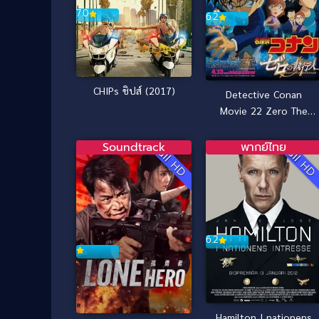
7.0
6.2
CHIPs ชิปส์ (2017)
Detective Conan
Movie 22 Zero The
Enforcer ยอดนักสืบจิ๋ว
โคนัน ปฏิบัติการสายลับ
Soundtrack
พากย์ไทย
Full HD
Full H
เดอะซีโร่ (2018)
6.2
Hamilton I nationens