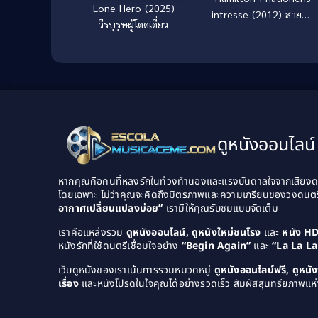
Lone Hero (2025)
intresse (2012) สายลับ
วีรบุรุษผู้โดดเดี่ยว
ล่าทรชน 1
ดูหนังออนไลน์ 
หากคุณคือคนที่หลงรักในท่วงทำนองและแรงบันดาลใจจากเสียงดนต
โดยเฉพาะ ไม่ว่าคุณจะคิดถึงมิตรภาพและความเกรียนของวงดนต
อากาศเปลี่ยนแปลงบ่อย”
เรามีให้คุณรับชมแบบจัดเต็ม
เราคือแหล่งรวม
ดูหนังออนไลน์, ดูหนังใหม่ชนโรง
และ
หนัง H
หนังรักที่ใช้ดนตรีเชื่อมใจอย่าง
“Begin Again”
และ
“La La L
เว็บดูหนังของเราเน้นการรวมหมวดหมู่
ดูหนังออนไลน์ฟรี, ดูหน
เรื่อง
และหนังโปรดในใจคุณได้อย่างรวดเร็ว สัมผัสสุนทรียภาพแห่