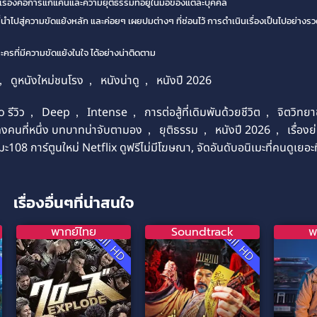
รื่องคือการแก้แค้นและความยุติธรรมที่อยู่ในมือของแต่ละบุคคล
ี่นำไปสู่ความขัดแย้งหลัก และค่อยๆ เผยปมต่างๆ ที่ซ่อนไว้ การดำเนินเรื่องเป็นไปอย่างร
ครที่มีความขัดแย้งในใจ ได้อย่างน่าติดตาม
,
ดูหนังใหม่ชนโรง
,
หนังน่าดู
,
หนังปี 2026
รีวิว
,
Deep
,
Intense
,
การต่อสู้ที่เดิมพันด้วยชีวิต
,
จิตวิทยาข
งคนที่หนึ่ง บทบาทน่าจับตามอง
,
ยุติธรรม
,
หนังปี 2026
,
เรื่อ
เมะ108 การ์ตูนใหม่ Netflix ดูฟรีไม่มีโฆษณา, จัดอันดับอนิเมะที่คนดูเยอะที
เรื่องอื่นๆที่น่าสนใจ
พากย์ไทย
Soundtrack
พ
D
Full HD
Full HD