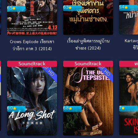
5.4
6.3
6.5
Kartavy
เรื่องเล่างูพิศดารหมู่บ้าน
Crows Explode เรียกเขา
ชี
ซ่างถง (2024)
ว่าอีกา ภาค 3 (2014)
Soundtrack
Soundtrack
พ
D
Full HD
Full HD
7
6.0
6.8