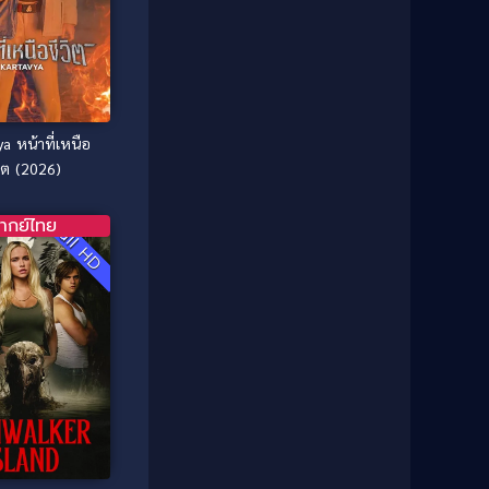
1987
1986
Classic หนังคลาสสิก
(21)
1985
1984
Comedy ตลก
(515)
1983
1982
1981
1980
Comedy ตลก
(46)
1979
1978
a หน้าที่เหนือ
Comedy ตลกขบขัน
(4)
วิต (2026)
1976
1975
Coming of Age ก้าวพ้นวัย
(1)
1974
1972
ากย์ไทย
Full HD
1971
1970
Coming-of-Age
(3)
1969
1968
Coming-of-age ชีวิตวัยรุ่น
(21)
1964
1963
1962
1956
Community
(1)
1954
1950
Crime อาชญากรรม
(289)
1940
Crime อาชญากรรม
(78)
Cult Film
(4)