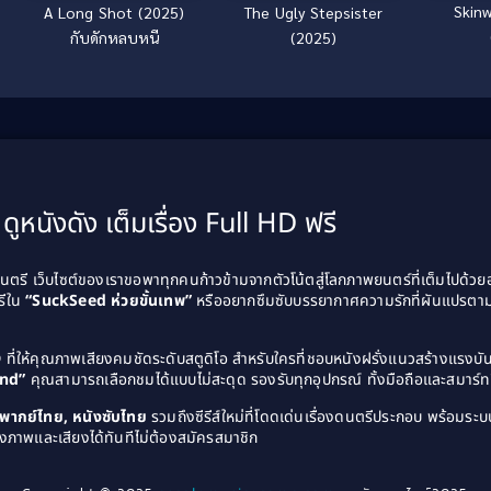
Skinw
A Long Shot (2025)
The Ugly Stepsister
กับดักหลบหนี
(2025)
ดูหนังดัง เต็มเรื่อง Full HD ฟรี
รี เว็บไซต์ของเราขอพาทุกคนก้าวข้ามจากตัวโน้ตสู่โลกภาพยนตร์ที่เต็มไปด้ว
รีใน
“SuckSeed ห่วยขั้นเทพ”
หรืออยากซึมซับบรรยากาศความรักที่ผันแปรตาม
D
ที่ให้คุณภาพเสียงคมชัดระดับสตูดิโอ สำหรับใครที่ชอบหนังฝรั่งแนวสร้างแรง
and”
คุณสามารถเลือกชมได้แบบไม่สะดุด รองรับทุกอุปกรณ์ ทั้งมือถือและสมาร์ทท
ังพากย์ไทย, หนังซับไทย
รวมถึงซีรีส์ใหม่ที่โดดเด่นเรื่องดนตรีประกอบ พร้อมระบบ
งภาพและเสียงได้ทันทีไม่ต้องสมัครสมาชิก