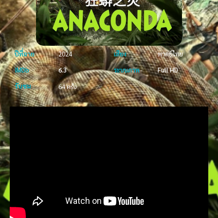
ปีที่ฉาย
2024
เสียง
พากย์ไทย
IMDb
6.3
ระบบภาพ
Full HD
รับชม
64 ครั้ง