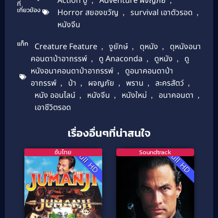
Action บู๊
Adventure ผจญภัย
ที่
เกี่ยวข้อง
Horror สยองขวัญ
,
survival เอาตัวรอด
,
หนังจีน
แท็ก
Creature Feature
,
งูยักษ์
,
ดุหนัง
,
ดุหนังอนา
คอนดาป่าอาถรรพ์
,
ดู Anaconda
,
ดูหนัง
,
ดู
หนังอนาคอนดาป่าอาถรรพ์
,
ดูอนาคอนดาป่า
อาถรรพ์
,
ป่า
,
ผจญภัย
,
พราน
,
ละครสัตว์
,
หนัง ออนไลน์
,
หนังจีน
,
หนังใหม่
,
อนาคอนดา
,
เอาชีวิตรอด
เรื่องอื่นๆที่น่าสนใจ
ซับไทย
Soundtrack
Full HD
Full HD