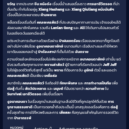
ขวัญ
จากประเทศ
จีน
หนังดัง
เรื่องนี้นำเสนอเรื่องราว
การเอาชีวิตรอด
ที่น่า
ตื่นเต้น กำกับโดยคู่หู
Xiang Hesheng
และ
Xiang Qiuliang
หนังมันส์ๆ
เรื่องนี้ไม่ควรพลาดชม
ห้ามพลาด
พล็อตเรื่องเริ่มต้นที่
คณะละครสัตว์
ที่ประสบปัญหาทางการเงิน เจ้าของใหม่ได้
ล่อลวงสมาชิกในคณะ รวมถึง
Lanlan Gong
และ
Ali
ให้เดินทางไปแสดงทัวร์
ในเอเชียตะวันออกเฉียงใต้
แต่ระหว่างการเดินทางด้วยเรือผ่าน
ป่าฝนเขตร้อน
เรือของพวกเขาก็ถูกโจมตี
อย่างไม่คาดฝันโดย
งูอนาคอนดายักษ์
ขนาดมหึมา เรืออับปางและทำให้พวก
เขาต้องลอยคอเข้าสู่
ป่าต้องสาป
ที่เต็มไปด้วย
อันตราย
ความขัดแย้งหลักของเรื่องไม่เพียงแค่การหนีจาก
อนาคอนดายักษ์
เท่านั้น แต่
ยังรวมถึงภัยคุกคามจาก
พรานล่าสัตว์
ผู้ร้ายกาจที่เรียกตัวเองว่า
Jeff
Jeff
ไม่ใช่ผู้รอดชีวิตที่บริสุทธิ์ แต่เป็น
พราน
ที่ต้องการจับ
งูยักษ์
ตัวนี้ และมองว่า
คณะละครสัตว์
เป็นเพียง
เหยื่อล่อ
สมาชิกใน
คณะละครสัตว์
จึงต้องใช้
ทักษะพิเศษ
และ
การทำงานเป็นทีม
เพื่อ
ต่อสู้
กับทั้ง
สัตว์ประหลาด
และ
มนุษย์
ที่อันตรายกว่า
ความท้าทาย
ใน
Survival
เอาชีวิตรอด
เพิ่มขึ้นเรื่อยๆ
งูอนาคอนดา
ในเรื่องถูกนำเสนอในฐานะสิ่งมีชีวิตที่ถูกปลุกให้ตื่นด้วย
การ
รุกรานธรรมชาติ
เป็นการตอกย้ำถึงประเด็นนี้ บทสรุปของเรื่องคือการ
ต่อสู้
ครั้งสุดท้าย การใช้ไหวพริบและการ
เสียสละ
คือกุญแจสำคัญในการรอดชีวิต
จาก
ป่าอาถรรพ์
หมวดหมู่
,
,