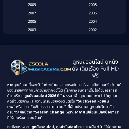
Betrayal
(1)
2009
2008
Biography
(3)
2007
2006
2005
2004
Biography ชีวประวัติ
(26)
2003
2002
Biography ชีวิตจริง
(41)
2001
2000
1999
1998
Black Comedy
(10)
1997
1996
Classic หนังคลาสสิก
(134)
ดูหนังออนไลน์ ดูหนัง
1995
1994
ดัง เต็มเรื่อง Full HD
Classic หนังคลาสสิก
(21)
1993
1992
ฟรี
1991
1990
Classic หนังคลาสสิก
(25)
หากคุณคือคนที่หลงรักในท่วงทำนองและแรงบันดาลใจจากเสียงดนตรี เว็บไซต์
1989
1988
ของเราขอพาทุกคนก้าวข้ามจากตัวโน้ตสู่โลกภาพยนตร์ที่เต็มไปด้วยอรรถรส
Comedy ตลก
(46)
ด้วยบริการ
ดูหนังออนไลน์ 2026
ที่คัดสรรมาเพื่อคุณโดยเฉพาะ ไม่ว่าคุณจะ
1987
1986
คิดถึงมิตรภาพและความเกรียนของวงดนตรีใน
“SuckSeed ห่วยขั้น
1985
1984
Comedy ตลก
(515)
เทพ”
หรืออยากซึมซับบรรยากาศความรักที่ผันแปรตามฤดูกาลในวิทยาลัย
ดุริยางคศิลป์จาก
“Season Change เพราะอากาศเปลี่ยนแปลงบ่อย”
เรา
1983
1982
มีให้คุณรับชมแบบจัดเต็ม
Comedy ตลกขบขัน
(4)
1981
1980
เราคือแหล่งรวม
ดูหนังออนไลน์, ดูหนังใหม่ชนโรง
และ
หนัง HD
ที่ให้คุณภาพ