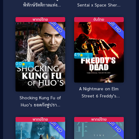
พิทักษ์รัตติกาลแห่ง
Sentai x Space Sheriff
ต้าเฟิ่งภาคพิเศษ (2025)
Super Hero Taisen Z
(2013) มาสค์ไรเดอร์ x ซู
พากย์ไทย
ซับไทย
Full HD
Full HD
เปอร์เซนไท x ตำรวจ
อวกาศ ซูเปอร์ฮีโร่ไทเซน
Z
4.9
0.0
A Nightmare on Elm
Street 6 Freddy’s
Shocking Kung Fu of
Dead (1991) นิ้วขเมือบ
Huo’s ยอดกังฟูปราบ
ภาค 6
อธรรม (2018)
พากย์ไทย
พากย์ไทย
Full HD
Full HD