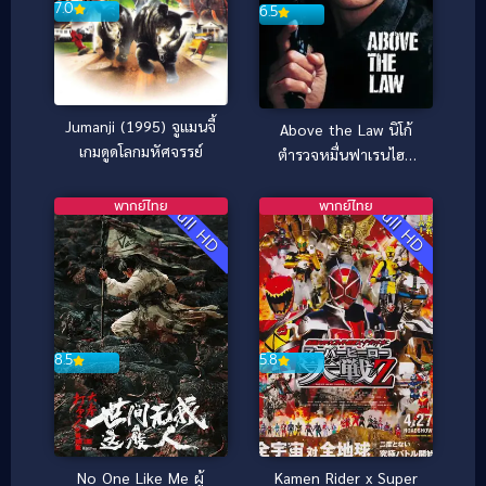
7.0
6.5
Jumanji (1995) จูแมนจี้
Above the Law นิโก้
เกมดูดโลกมหัศจรรย์
ตำรวจหมื่นฟาเรนไฮต์
(1988)
พากย์ไทย
พากย์ไทย
Full HD
Full HD
8.5
5.8
No One Like Me ผู้
Kamen Rider x Super