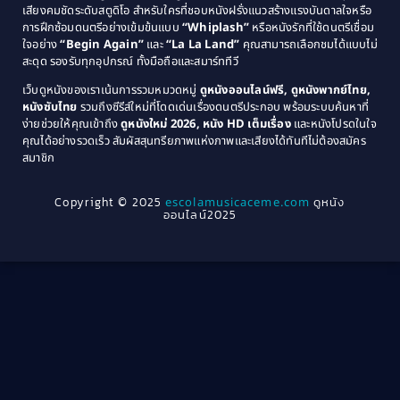
1979
Coming of Age ก้าวพ้นวัย
(1)
1978
เสียงคมชัดระดับสตูดิโอ สำหรับใครที่ชอบหนังฝรั่งแนวสร้างแรงบันดาลใจหรือ
การฝึกซ้อมดนตรีอย่างเข้มข้นแบบ
“Whiplash”
หรือหนังรักที่ใช้ดนตรีเชื่อม
1976
1975
Coming-of-Age
(3)
ใจอย่าง
“Begin Again”
และ
“La La Land”
คุณสามารถเลือกชมได้แบบไม่
1974
1972
สะดุด รองรับทุกอุปกรณ์ ทั้งมือถือและสมาร์ททีวี
Coming-of-age ชีวิตวัยรุ่น
(21)
1971
1970
เว็บดูหนังของเราเน้นการรวมหมวดหมู่
ดูหนังออนไลน์ฟรี, ดูหนังพากย์ไทย,
หนังซับไทย
รวมถึงซีรีส์ใหม่ที่โดดเด่นเรื่องดนตรีประกอบ พร้อมระบบค้นหาที่
1969
1968
Community
(1)
ง่ายช่วยให้คุณเข้าถึง
ดูหนังใหม่ 2026, หนัง HD เต็มเรื่อง
และหนังโปรดในใจ
1964
1963
คุณได้อย่างรวดเร็ว สัมผัสสุนทรียภาพแห่งภาพและเสียงได้ทันทีไม่ต้องสมัคร
Crime อาชญากรรม
(78)
สมาชิก
1962
1956
1954
1950
Crime อาชญากรรม
(289)
Copyright © 2025
escolamusicaceme.com
ดูหนัง
1940
ออนไลน์2025
Cult Film
(4)
Culture
(8)
Dance เต้น
(13)
Dark Comedy ตลกร้าย
(11)
Detective
(21)