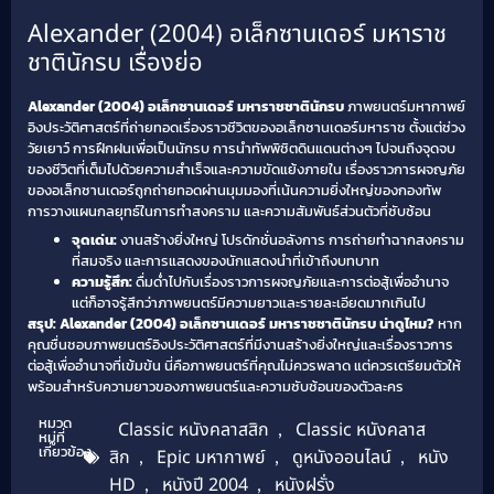
Alexander (2004) อเล็กซานเดอร์ มหาราช
ชาตินักรบ เรื่องย่อ
Alexander (2004) อเล็กซานเดอร์ มหาราชชาตินักรบ
ภาพยนตร์มหากาพย์
อิงประวัติศาสตร์ที่ถ่ายทอดเรื่องราวชีวิตของอเล็กซานเดอร์มหาราช ตั้งแต่ช่วง
วัยเยาว์ การฝึกฝนเพื่อเป็นนักรบ การนำทัพพิชิตดินแดนต่างๆ ไปจนถึงจุดจบ
ของชีวิตที่เต็มไปด้วยความสำเร็จและความขัดแย้งภายใน เรื่องราวการผจญภัย
ของอเล็กซานเดอร์ถูกถ่ายทอดผ่านมุมมองที่เน้นความยิ่งใหญ่ของกองทัพ
การวางแผนกลยุทธ์ในการทำสงคราม และความสัมพันธ์ส่วนตัวที่ซับซ้อน
จุดเด่น:
งานสร้างยิ่งใหญ่ โปรดักชั่นอลังการ การถ่ายทำฉากสงคราม
ที่สมจริง และการแสดงของนักแสดงนำที่เข้าถึงบทบาท
ความรู้สึก:
ดื่มด่ำไปกับเรื่องราวการผจญภัยและการต่อสู้เพื่ออำนาจ
แต่ก็อาจรู้สึกว่าภาพยนตร์มีความยาวและรายละเอียดมากเกินไป
สรุป: Alexander (2004) อเล็กซานเดอร์ มหาราชชาตินักรบ น่าดูไหม?
หาก
คุณชื่นชอบภาพยนตร์อิงประวัติศาสตร์ที่มีงานสร้างยิ่งใหญ่และเรื่องราวการ
ต่อสู้เพื่ออำนาจที่เข้มข้น นี่คือภาพยนตร์ที่คุณไม่ควรพลาด แต่ควรเตรียมตัวให้
พร้อมสำหรับความยาวของภาพยนตร์และความซับซ้อนของตัวละคร
หมวด
Classic หนังคลาสสิก
,
Classic หนังคลาส
หมู่ที่
เกี่ยวข้อง
สิก
,
Epic มหากาพย์
,
ดูหนังออนไลน์
,
หนัง
HD
,
หนังปี 2004
,
หนังฝรั่ง