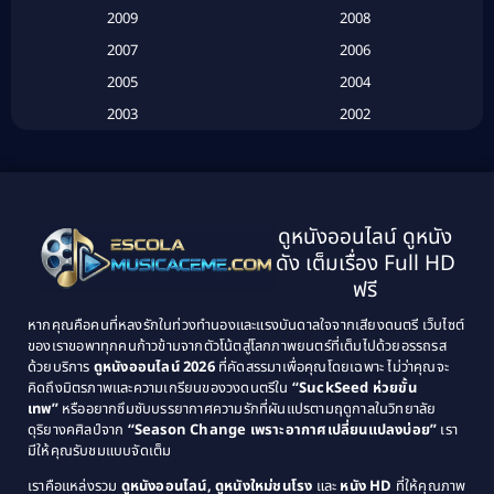
Betrayal
(1)
2009
2008
Biography
(3)
2007
2006
2005
2004
Biography ชีวประวัติ
(26)
2003
2002
Biography ชีวิตจริง
(41)
2001
2000
1999
1998
Black Comedy
(10)
1997
1996
Classic หนังคลาสสิก
(25)
ดูหนังออนไลน์ ดูหนัง
1995
1994
ดัง เต็มเรื่อง Full HD
Classic หนังคลาสสิก
(134)
1993
1992
ฟรี
1991
1990
Classic หนังคลาสสิก
(21)
หากคุณคือคนที่หลงรักในท่วงทำนองและแรงบันดาลใจจากเสียงดนตรี เว็บไซต์
1989
1988
ของเราขอพาทุกคนก้าวข้ามจากตัวโน้ตสู่โลกภาพยนตร์ที่เต็มไปด้วยอรรถรส
Comedy ตลก
(515)
ด้วยบริการ
ดูหนังออนไลน์ 2026
ที่คัดสรรมาเพื่อคุณโดยเฉพาะ ไม่ว่าคุณจะ
1987
1986
คิดถึงมิตรภาพและความเกรียนของวงดนตรีใน
“SuckSeed ห่วยขั้น
1985
1984
Comedy ตลก
(46)
เทพ”
หรืออยากซึมซับบรรยากาศความรักที่ผันแปรตามฤดูกาลในวิทยาลัย
ดุริยางคศิลป์จาก
“Season Change เพราะอากาศเปลี่ยนแปลงบ่อย”
เรา
1983
1982
มีให้คุณรับชมแบบจัดเต็ม
Comedy ตลกขบขัน
(4)
1981
1980
เราคือแหล่งรวม
ดูหนังออนไลน์, ดูหนังใหม่ชนโรง
และ
หนัง HD
ที่ให้คุณภาพ