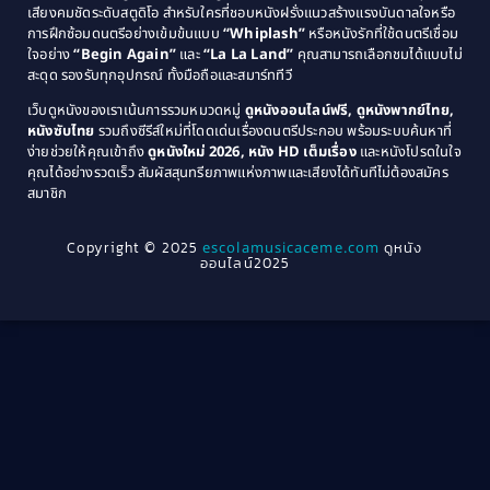
1979
Coming of Age ก้าวพ้นวัย
(1)
1978
เสียงคมชัดระดับสตูดิโอ สำหรับใครที่ชอบหนังฝรั่งแนวสร้างแรงบันดาลใจหรือ
การฝึกซ้อมดนตรีอย่างเข้มข้นแบบ
“Whiplash”
หรือหนังรักที่ใช้ดนตรีเชื่อม
1976
1975
Coming-of-Age
(3)
ใจอย่าง
“Begin Again”
และ
“La La Land”
คุณสามารถเลือกชมได้แบบไม่
1974
1972
สะดุด รองรับทุกอุปกรณ์ ทั้งมือถือและสมาร์ททีวี
Coming-of-age ชีวิตวัยรุ่น
(21)
1971
1970
เว็บดูหนังของเราเน้นการรวมหมวดหมู่
ดูหนังออนไลน์ฟรี, ดูหนังพากย์ไทย,
หนังซับไทย
รวมถึงซีรีส์ใหม่ที่โดดเด่นเรื่องดนตรีประกอบ พร้อมระบบค้นหาที่
1969
1968
Community
(1)
ง่ายช่วยให้คุณเข้าถึง
ดูหนังใหม่ 2026, หนัง HD เต็มเรื่อง
และหนังโปรดในใจ
1964
1963
คุณได้อย่างรวดเร็ว สัมผัสสุนทรียภาพแห่งภาพและเสียงได้ทันทีไม่ต้องสมัคร
Crime อาชญากรรม
(289)
สมาชิก
1962
1956
1954
1950
Crime อาชญากรรม
(78)
Copyright © 2025
escolamusicaceme.com
ดูหนัง
1940
ออนไลน์2025
Cult Film
(4)
Culture
(8)
Dance เต้น
(13)
Dark Comedy ตลกร้าย
(11)
Detective
(21)