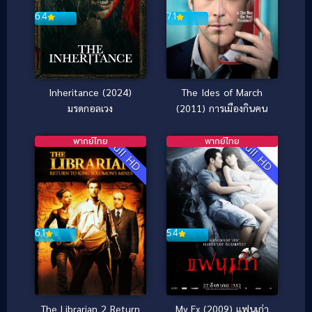
6.4
7.1
Inheritance (2024)
The Ides of March
มรดกอลเวง
(2011) การเมืองกินคน
พากย์ไทย
พากย์ไทย
Full HD
Full HD
6.1
5.4
The Librarian 2 Return
My Ex (2009) แฟนเก่า