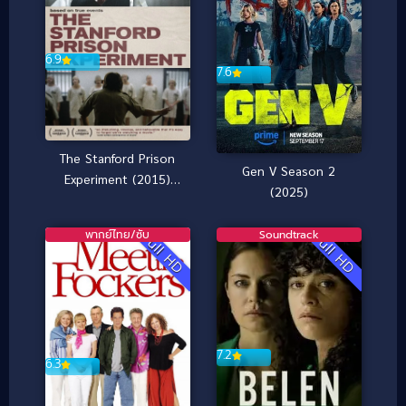
6.9
7.6
The Stanford Prison
Gen V Season 2
Experiment (2015)
(2025)
[Subthai ซับไทย]
พากย์ไทย/ซับ
Soundtrack
Full HD
Full HD
7.2
6.3