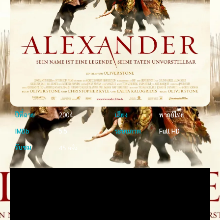
ปีที่ฉาย
2004
เสียง
พากย์ไทย
IMDb
5.5
ระบบภาพ
Full HD
รับชม
45 ครั้ง