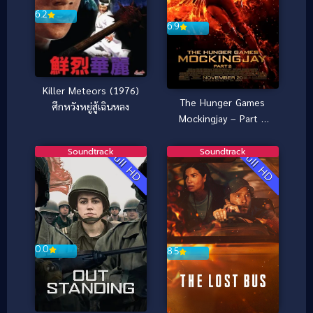
6.2
6.9
Killer Meteors (1976)
The Hunger Games
ศึกหวังหยู่สู้เฉินหลง
Mockingjay – Part 2
เกมล่าเกม ม็อกกิ้งเจย์
พาร์ท 2 (2015)
Soundtrack
Soundtrack
Full HD
Full HD
0.0
8.5