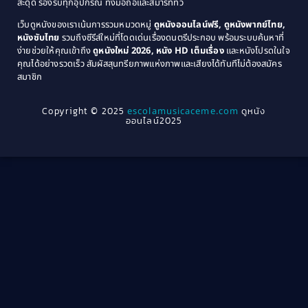
สะดุด รองรับทุกอุปกรณ์ ทั้งมือถือและสมาร์ททีวี
Coming-of-age ชีวิตวัยรุ่น
(21)
1971
1970
เว็บดูหนังของเราเน้นการรวมหมวดหมู่
ดูหนังออนไลน์ฟรี, ดูหนังพากย์ไทย,
หนังซับไทย
รวมถึงซีรีส์ใหม่ที่โดดเด่นเรื่องดนตรีประกอบ พร้อมระบบค้นหาที่
1969
1968
Community
(1)
ง่ายช่วยให้คุณเข้าถึง
ดูหนังใหม่ 2026, หนัง HD เต็มเรื่อง
และหนังโปรดในใจ
1964
1963
คุณได้อย่างรวดเร็ว สัมผัสสุนทรียภาพแห่งภาพและเสียงได้ทันทีไม่ต้องสมัคร
Crime อาชญากรรม
(78)
สมาชิก
1962
1956
1954
1950
Crime อาชญากรรม
(289)
Copyright © 2025
escolamusicaceme.com
ดูหนัง
1940
ออนไลน์2025
Cult Film
(4)
Culture
(8)
Dance เต้น
(13)
Dark Comedy ตลกร้าย
(11)
Detective
(21)
Detective สืบสวน
(46)
Detective สืบสวน
(40)