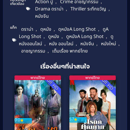
Action บู๊
,
Crime อาชญากรรม
,
เกี่ยวข้อง
Drama ดราม่า
,
Thriller ระทึกขวัญ
,
หนังจีน
แท็ก
ดราม่า
,
ดุหนัง
,
ดุหนังA Long Shot
,
ดูA
Long Shot
,
ดูหนัง
,
ดูหนังA Long Shot
,
ดู
หนังออนไลน์
,
หนัง ออนไลน์
,
หนังจีน
,
หนังใหม่
,
อาชญากรรม
,
เต็มเรื่อง พากย์ไทย
เรื่องอื่นๆที่น่าสนใจ
พากย์ไทย
พากย์ไทย
Full HD
Full HD
5.7
0.0