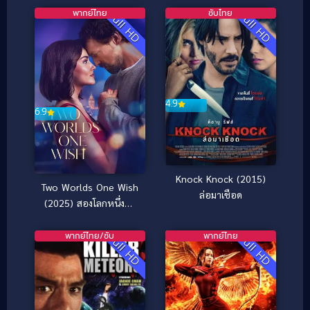
พากย์ไทย
ซับไทย
Full HD
Full HD
4.9
6.9
Knock Knock (2015)
Two Worlds One Wish
ล่อมาเชือด
(2025) สองโลกหนึ่งคำ
อธิษฐาน
พากย์ไทย/ซับ
พากย์ไทย
Full HD
Full HD