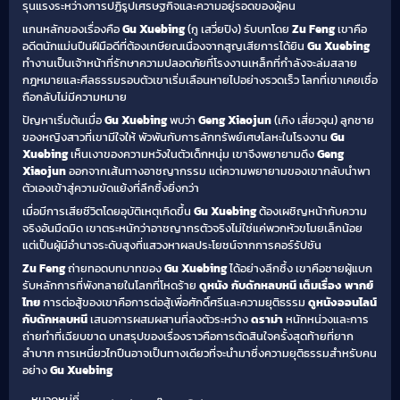
รุนแรงระหว่างการปฏิรูปเศรษฐกิจและความอยู่รอดของผู้คน
แกนหลักของเรื่องคือ
Gu Xuebing
(กู เสวี่ยปิง) รับบทโดย
Zu Feng
เขาคือ
อดีตนักแม่นปืนฝีมือดีที่ต้องเกษียณเนื่องจากสูญเสียการได้ยิน
Gu Xuebing
ทำงานเป็นเจ้าหน้าที่รักษาความปลอดภัยที่โรงงานเหล็กที่กำลังจะล่มสลาย
กฎหมายและศีลธรรมรอบตัวเขาเริ่มเลือนหายไปอย่างรวดเร็ว โลกที่เขาเคยเชื่อ
ถือกลับไม่มีความหมาย
ปัญหาเริ่มต้นเมื่อ
Gu Xuebing
พบว่า
Geng Xiaojun
(เกิง เสี่ยวจุน) ลูกชาย
ของหญิงสาวที่เขามีใจให้ พัวพันกับการลักทรัพย์เศษโลหะในโรงงาน
Gu
Xuebing
เห็นเงาของความหวังในตัวเด็กหนุ่ม เขาจึงพยายามดึง
Geng
Xiaojun
ออกจากเส้นทางอาชญากรรม แต่ความพยายามของเขากลับนำพา
ตัวเองเข้าสู่ความขัดแย้งที่ลึกซึ้งยิ่งกว่า
เมื่อมีการเสียชีวิตโดยอุบัติเหตุเกิดขึ้น
Gu Xuebing
ต้องเผชิญหน้ากับความ
จริงอันมืดมิด เขาตระหนักว่าอาชญากรตัวจริงไม่ใช่แค่พวกหัวขโมยเล็กน้อย
แต่เป็นผู้มีอำนาจระดับสูงที่แสวงหาผลประโยชน์จากการคอร์รัปชัน
Zu Feng
ถ่ายทอดบทบาทของ
Gu Xuebing
ได้อย่างลึกซึ้ง เขาคือชายผู้แบก
รับหลักการที่พังทลายในโลกที่โหดร้าย
ดูหนัง
กับดักหลบหนี
เต็มเรื่อง พากย์
ไทย
การต่อสู้ของเขาคือการต่อสู้เพื่อศักดิ์ศรีและความยุติธรรม
ดูหนังออนไลน์
กับดักหลบหนี
เสนอการผสมผสานที่ลงตัวระหว่าง
ดราม่า
หนักหน่วงและการ
ถ่ายทำที่เฉียบขาด บทสรุปของเรื่องราวคือการตัดสินใจครั้งสุดท้ายที่ยาก
ลำบาก การเหนี่ยวไกปืนอาจเป็นทางเดียวที่จะนำมาซึ่งความยุติธรรมสำหรับคน
อย่าง
Gu Xuebing
หมวดหมู่ที่