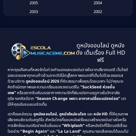
2005
2004
Biography ชีวประวัติ
(26)
2003
2002
Biography ชีวิตจริง
(41)
2001
2000
1999
1998
Black Comedy
(10)
1997
1996
Classic หนังคลาสสิก
(134)
ดูหนังออนไลน์ ดูหนัง
1995
1994
ดัง เต็มเรื่อง Full HD
Classic หนังคลาสสิก
(21)
1993
1992
ฟรี
1991
1990
Classic หนังคลาสสิก
(25)
หากคุณคือคนที่หลงรักในท่วงทำนองและแรงบันดาลใจจากเสียงดนตรี เว็บไซต์
1989
1988
ของเราขอพาทุกคนก้าวข้ามจากตัวโน้ตสู่โลกภาพยนตร์ที่เต็มไปด้วยอรรถรส
Comedy ตลก
(46)
ด้วยบริการ
ดูหนังออนไลน์ 2026
ที่คัดสรรมาเพื่อคุณโดยเฉพาะ ไม่ว่าคุณจะ
1987
1986
คิดถึงมิตรภาพและความเกรียนของวงดนตรีใน
“SuckSeed ห่วยขั้น
1985
1984
Comedy ตลก
(515)
เทพ”
หรืออยากซึมซับบรรยากาศความรักที่ผันแปรตามฤดูกาลในวิทยาลัย
ดุริยางคศิลป์จาก
“Season Change เพราะอากาศเปลี่ยนแปลงบ่อย”
เรา
1983
1982
มีให้คุณรับชมแบบจัดเต็ม
Comedy ตลกขบขัน
(4)
1981
1980
เราคือแหล่งรวม
ดูหนังออนไลน์, ดูหนังใหม่ชนโรง
และ
หนัง HD
ที่ให้คุณภาพ
1979
Coming of Age ก้าวพ้นวัย
(1)
1978
เสียงคมชัดระดับสตูดิโอ สำหรับใครที่ชอบหนังฝรั่งแนวสร้างแรงบันดาลใจหรือ
การฝึกซ้อมดนตรีอย่างเข้มข้นแบบ
“Whiplash”
หรือหนังรักที่ใช้ดนตรีเชื่อม
1976
1975
Coming-of-Age
(3)
ใจอย่าง
“Begin Again”
และ
“La La Land”
คุณสามารถเลือกชมได้แบบไม่
1974
1972