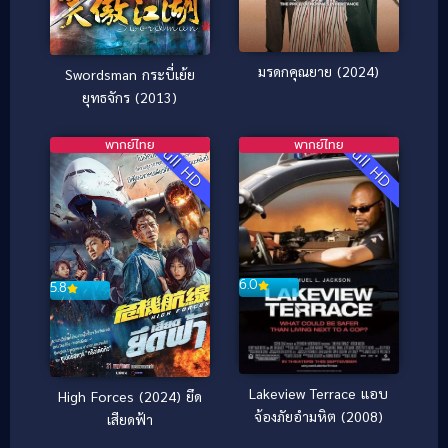
มรดกคุณยาย (2024)
Swordsman กระบี่เย้ย
ยุทธจักร (2013)
พากย์ไทย
พากย์ไทย
Full HD
Full HD
6.0
5.8
Lakeview Terrace แอบ
High Forces (2024) ยึด
จ้องภัยอำมหิต (2008)
เสียดฟ้า