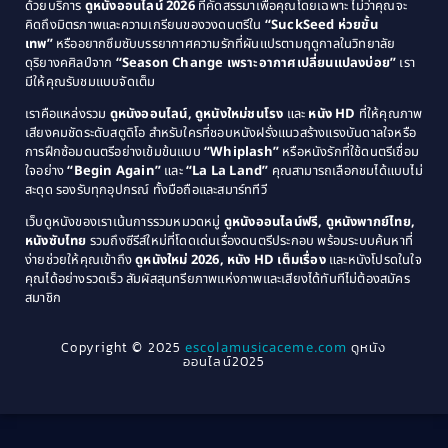
Comedy ตลก
(46)
ด้วยบริการ
ดูหนังออนไลน์ 2026
ที่คัดสรรมาเพื่อคุณโดยเฉพาะ ไม่ว่าคุณจะ
1987
1986
คิดถึงมิตรภาพและความเกรียนของวงดนตรีใน
“SuckSeed ห่วยขั้น
1985
1984
Comedy ตลก
(515)
เทพ”
หรืออยากซึมซับบรรยากาศความรักที่ผันแปรตามฤดูกาลในวิทยาลัย
ดุริยางคศิลป์จาก
“Season Change เพราะอากาศเปลี่ยนแปลงบ่อย”
เรา
1983
1982
มีให้คุณรับชมแบบจัดเต็ม
Comedy ตลกขบขัน
(4)
1981
1980
เราคือแหล่งรวม
ดูหนังออนไลน์, ดูหนังใหม่ชนโรง
และ
หนัง HD
ที่ให้คุณภาพ
1979
Coming of Age ก้าวพ้นวัย
(1)
1978
เสียงคมชัดระดับสตูดิโอ สำหรับใครที่ชอบหนังฝรั่งแนวสร้างแรงบันดาลใจหรือ
การฝึกซ้อมดนตรีอย่างเข้มข้นแบบ
“Whiplash”
หรือหนังรักที่ใช้ดนตรีเชื่อม
1976
1975
Coming-of-Age
(3)
ใจอย่าง
“Begin Again”
และ
“La La Land”
คุณสามารถเลือกชมได้แบบไม่
1974
1972
สะดุด รองรับทุกอุปกรณ์ ทั้งมือถือและสมาร์ททีวี
Coming-of-age ชีวิตวัยรุ่น
(21)
1971
1970
เว็บดูหนังของเราเน้นการรวมหมวดหมู่
ดูหนังออนไลน์ฟรี, ดูหนังพากย์ไทย,
หนังซับไทย
รวมถึงซีรีส์ใหม่ที่โดดเด่นเรื่องดนตรีประกอบ พร้อมระบบค้นหาที่
1969
1968
Community
(1)
ง่ายช่วยให้คุณเข้าถึง
ดูหนังใหม่ 2026, หนัง HD เต็มเรื่อง
และหนังโปรดในใจ
1964
1963
คุณได้อย่างรวดเร็ว สัมผัสสุนทรียภาพแห่งภาพและเสียงได้ทันทีไม่ต้องสมัคร
Crime อาชญากรรม
(78)
สมาชิก
1962
1956
1954
1950
Crime อาชญากรรม
(289)
Copyright © 2025
escolamusicaceme.com
ดูหนัง
1940
ออนไลน์2025
Cult Film
(4)
Culture
(8)