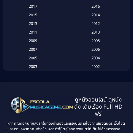
2017
2016
Based on a True Story เรื่องจริง
(16)
2015
2014
2013
2012
Based on Novel
(6)
2011
2010
Betrayal
(1)
2009
2008
Biography
(3)
2007
2006
2005
2004
Biography ชีวประวัติ
(26)
2003
2002
Biography ชีวิตจริง
(41)
2001
2000
1999
1998
Black Comedy
(10)
1997
1996
Classic หนังคลาสสิก
(134)
ดูหนังออนไลน์ ดูหนัง
1995
1994
ดัง เต็มเรื่อง Full HD
Classic หนังคลาสสิก
(21)
1993
1992
ฟรี
1991
1990
Classic หนังคลาสสิก
(25)
หากคุณคือคนที่หลงรักในท่วงทำนองและแรงบันดาลใจจากเสียงดนตรี เว็บไซต์
1989
1988
ของเราขอพาทุกคนก้าวข้ามจากตัวโน้ตสู่โลกภาพยนตร์ที่เต็มไปด้วยอรรถรส