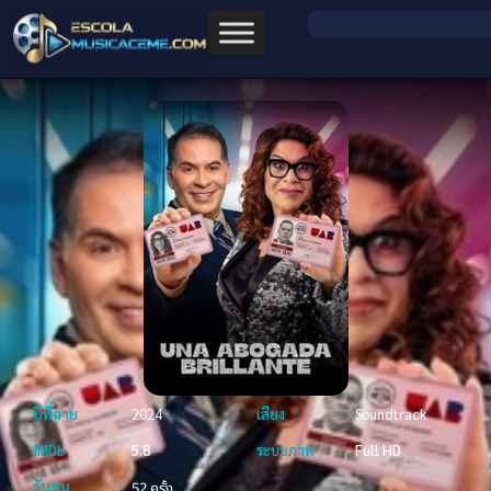
ปีที่ฉาย
2024
เสียง
Soundtrack
IMDb
5.8
ระบบภาพ
Full HD
รับชม
52 ครั้ง