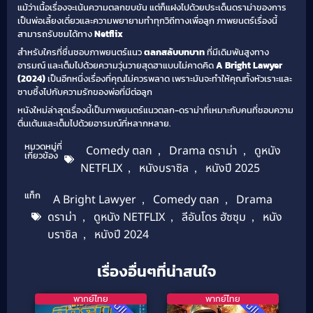
แม้ว่าเนื้อเรื่องจะเน้นความตลกขบขัน แต่ก็แฝงไปด้วยประเด็นดราม่าของการ
เป็นพ่อเลี้ยงเดี่ยวและความพยายามทำทุกวิถีทางเพื่อลูก ภาพยนตร์เรื่องนี้
สามารถรับชมได้ทาง
Netflix
สำหรับใครที่ชื่นชอบภาพยนตร์แนว
ตลกสลับบทบาท
ที่มีเดิมพันสูงทาง
อารมณ์ และเต็มไปด้วยความวุ่นวายสุดฮาแบบไม่คาดคิด
A Bright Lawyer
(2024)
เป็นอีกหนึ่งเรื่องที่คุณไม่ควรพลาด เพราะมันจะทำให้คุณทั้งหัวเราะและ
ซาบซึ้งไปกับความรักของพ่อที่มีต่อลูก
หนังใหม่ล่าสุดเรื่องนี้เป็นภาพยนตร์แนวตลก-ดราม่าที่เหมาะกับคนที่ชอบความ
ตื่นเต้นและเต็มไปด้วยอารมณ์ที่หลากหลาย.
หมวดหมู่ที่
Comedy ตลก
,
Drama ดราม่า
,
ดูหนัง
เกี่ยวข้อง
NETFLIX
,
หนังบราซิล
,
หนังปี 2025
แท็ก
A Bright Lawyer
,
Comedy ตลก
,
Drama
ดราม่า
,
ดูหนัง NETFLIX
,
ลีอันโดร ฮัซซุม
,
หนัง
บราซิล
,
หนังปี 2024
เรื่องอื่นๆที่น่าสนใจ
พากย์ไทย
พากย์ไทย