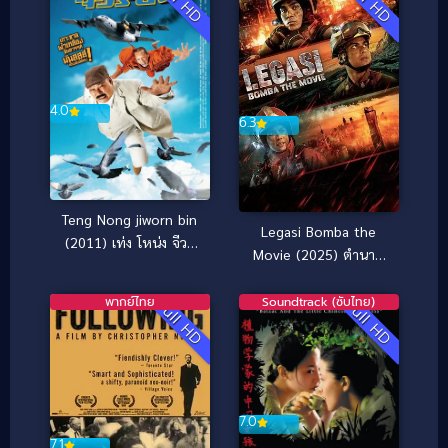
Full HD
Full HD
4.0
6.3
Teng Nong jiworn bin
Legasi Bomba the
(2011) เท่ง โหน่ง จีวร
Movie (2025) ตำนาน
บิน
นักผจญเพลิง
พากย์ไทย
Soundtrack (ซับไทย)
Full HD
Full HD
7.0
7.1