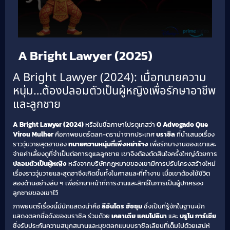
A Bright Lawyer (2025)
A Bright Lawyer (2024): เมื่อทนายความ
หนุ่ม…ต้องปลอมตัวเป็นผู้หญิงเพื่อรักษาอาชีพ
และลูกชาย
A Bright Lawyer (2024)
หรือในชื่อภาษาโปรตุเกสว่า
O Advogado Que
Virou Mulher
คือภาพยนตร์ตลก-ดราม่าจากประเทศ
บราซิล
ที่นำเสนอเรื่อง
ราววุ่นวายสุดฮาของ
ทนายความหนุ่มที่เพิ่งหย่าร้าง
เพื่อรักษางานของเขาและ
จ่ายค่าเลี้ยงดูที่จำเป็นต่อการดูแลลูกชาย เขาจึงต้องตัดสินใจครั้งใหญ่ด้วยการ
ปลอมตัวเป็นผู้หญิง
หลังจากบริษัทกฎหมายของเขามีการปรับโครงสร้างใหม่
เรื่องราววุ่นวายและสุดฮาจึงเกิดขึ้นทั้งในศาลและที่ทำงาน เมื่อเขาต้องใช้ชีวิต
สองด้านอย่างลับ ๆ เพื่อรักษาหน้าที่การงานและสิทธิ์ในการเป็นผู้ปกครอง
ลูกชายของเขาไว้
ภาพยนตร์เรื่องนี้มีนักแสดงนำคือ
ลีอันโดร ฮัซซุม
ซึ่งเป็นที่รู้จักในฐานะนัก
แสดงตลกชื่อดังของบราซิล ร่วมด้วย
เคลาเดีย แคมโปลินา
และ
บรูโน การ์เซีย
ซึ่งรับประกันความสนุกสนานและมุขตลกแบบบราซิลเลียนที่เต็มไปด้วยเสน่ห์