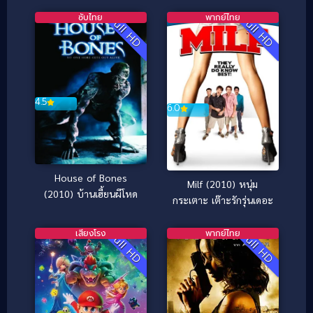
ซับไทย
พากย์ไทย
Full HD
Full HD
4.5
6.0
House of Bones
Milf (2010) หนุ่ม
(2010) บ้านเฮี้ยนผีโหด
กระเตาะ เต๊าะรักรุ่นเดอะ
เสียงโรง
พากย์ไทย
Full HD
Full HD