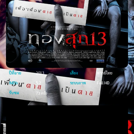
ปีที่ฉาย
2013
เสียง
พากย์ไทย
IMDb
5.2
ระบบภาพ
Full HD
รับชม
73 ครั้ง