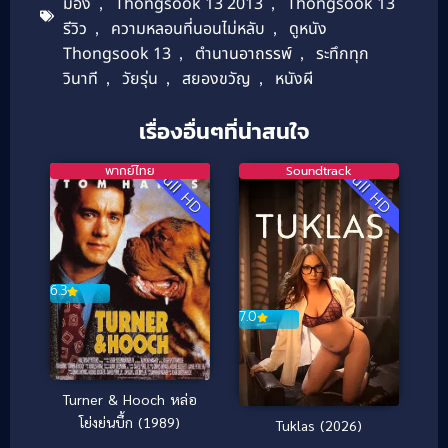
มอง
,
Thongsook 13 2013
,
Thongsook 13
รีวิว
,
ความหลอนที่นอนไม่หลับ
,
ดูหนัง
Thongsook 13
,
ตำนานอาถรรพ์
,
ระทึกทุก
วินาที
,
วัยรุ่น
,
สยองขวัญ
,
หนังผี
เรื่องอื่นๆที่น่าสนใจ
พากย์ไทย
Soundtrack
Full HD
Full HD
6.3
7.0
Turner & Hooch หล่อ
โย่งย่นบึ้ก (1989)
Tuklas (2026)