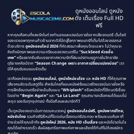
1997
1996
Classic หนังคลาสสิก
(134)
ดูหนังออนไลน์ ดูหนัง
1995
1994
ดัง เต็มเรื่อง Full HD
Classic หนังคลาสสิก
(21)
1993
1992
ฟรี
1991
1990
Classic หนังคลาสสิก
(25)
หากคุณคือคนที่หลงรักในท่วงทำนองและแรงบันดาลใจจากเสียงดนตรี เว็บไซต์
1989
1988
ของเราขอพาทุกคนก้าวข้ามจากตัวโน้ตสู่โลกภาพยนตร์ที่เต็มไปด้วยอรรถรส
Comedy ตลก
(46)
ด้วยบริการ
ดูหนังออนไลน์ 2026
ที่คัดสรรมาเพื่อคุณโดยเฉพาะ ไม่ว่าคุณจะ
1987
1986
คิดถึงมิตรภาพและความเกรียนของวงดนตรีใน
“SuckSeed ห่วยขั้น
1985
1984
Comedy ตลก
(515)
เทพ”
หรืออยากซึมซับบรรยากาศความรักที่ผันแปรตามฤดูกาลในวิทยาลัย
ดุริยางคศิลป์จาก
“Season Change เพราะอากาศเปลี่ยนแปลงบ่อย”
เรา
1983
1982
มีให้คุณรับชมแบบจัดเต็ม
Comedy ตลกขบขัน
(4)
1981
1980
เราคือแหล่งรวม
ดูหนังออนไลน์, ดูหนังใหม่ชนโรง
และ
หนัง HD
ที่ให้คุณภาพ
1979
Coming of Age ก้าวพ้นวัย
(1)
1978
เสียงคมชัดระดับสตูดิโอ สำหรับใครที่ชอบหนังฝรั่งแนวสร้างแรงบันดาลใจหรือ
การฝึกซ้อมดนตรีอย่างเข้มข้นแบบ
“Whiplash”
หรือหนังรักที่ใช้ดนตรีเชื่อม
1976
1975
Coming-of-Age
(3)
ใจอย่าง
“Begin Again”
และ
“La La Land”
คุณสามารถเลือกชมได้แบบไม่
1974
1972
สะดุด รองรับทุกอุปกรณ์ ทั้งมือถือและสมาร์ททีวี
Coming-of-age ชีวิตวัยรุ่น
(21)
1971
1970
เว็บดูหนังของเราเน้นการรวมหมวดหมู่
ดูหนังออนไลน์ฟรี, ดูหนังพากย์ไทย,
หนังซับไทย
รวมถึงซีรีส์ใหม่ที่โดดเด่นเรื่องดนตรีประกอบ พร้อมระบบค้นหาที่
1969
1968
Community
(1)
ง่ายช่วยให้คุณเข้าถึง
ดูหนังใหม่ 2026, หนัง HD เต็มเรื่อง
และหนังโปรดในใจ
1964
1963
คุณได้อย่างรวดเร็ว สัมผัสสุนทรียภาพแห่งภาพและเสียงได้ทันทีไม่ต้องสมัคร
Crime อาชญากรรม
(78)
สมาชิก