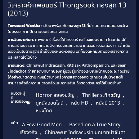
วิเคราะห์ภาพยนตร์ Thongsook ทองสุก 13
(2013)
Taweewat Wantha
กลับมาพร้อมกับ
ทองสุก 13
ที่นำเสนอความสยองขวัญ
ในบรรยากาศปิดตายบนเรือกลางทะเล
การวิเคราะห์บท:
ภาพยนตร์เรื่องนี้ใช้โครงสร้างเรื่องแบบง่าย ๆ โดยเน้นไปที่
การสร้างบรรยากาศความตึงเครียดและความน่ากลัวอย่างต่อเนื่อง การดำเนิน
เรื่องเป็นไปตามสูตรสำเร็จของหนังผีวัยรุ่น แต่ก็มีจุดหักมุมที่พอจะสร้างความ
ประหลาดใจได้บ้าง
การแสดง:
Chinawut Indracusin, Kittisak Pathompanich, และ Sean
Jindachot ถ่ายทอดบทบาทของกลุ่มวัยรุ่นที่ต้องเผชิญหน้ากับวิญญาณร้าย
ได้อย่างน่าติดตาม ถึงแม้ว่าบางครั้งการแสดงออกจะดูเกินจริงไปบ้าง แต่ก็
สามารถสื่อถึงความหวาดกลัวและความสิ้นหวังของตัวละครได้เป็นอย่างดี
หมวดหมู่
Horror สยองขวัญ
,
Thriller ระทึกขวัญ
,
ที่
เกี่ยวข้อง
ดูหนังออนไลน์
,
หนัง HD
,
หนังปี 2013
,
หนังไทย
แท็ก
A Few Good Men
,
Based on a True Story
เรื่องจริง
,
Chinawut Indracusin บทบาทน่าจับตา