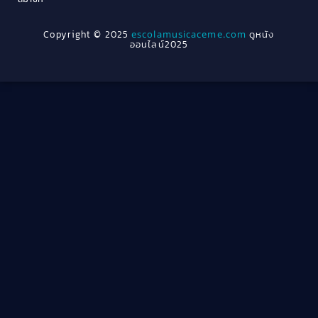
1962
1956
1954
1950
Crime อาชญากรรม
(289)
Copyright © 2025
escolamusicaceme.com
ดูหนัง
1940
ออนไลน์2025
Cult Film
(4)
Culture
(8)
Dance เต้น
(13)
Dark Comedy ตลกร้าย
(11)
Detective
(21)
Detective สืบสวน
(46)
Detective สืบสวน
(40)
Disaster
(22)
Disney+
(42)
Documentary สารคดี
(4)