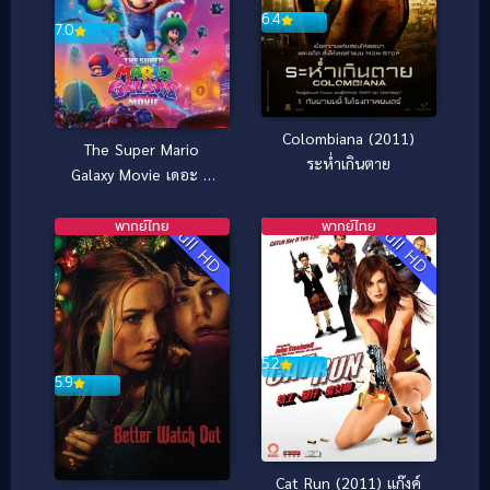
6.4
7.0
Colombiana (2011)
The Super Mario
ระห่ำเกินตาย
Galaxy Movie เดอะ ซู
เปอร์ มาริโอ กาแล็คซี่
มูฟวี่ (2026)
พากย์ไทย
พากย์ไทย
Full HD
Full HD
5.2
5.9
Cat Run (2011) แก๊งค์