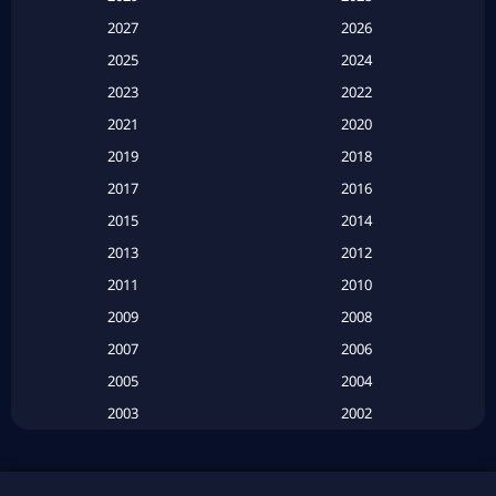
Apple TV
(20)
2027
2026
2025
2024
Apple TV+
(120)
2023
2022
Based on a True Story สร้างจากเรื่องจริง
(2)
2021
2020
2019
2018
Based on a True Story เรื่องจริง
(20)
2017
2016
Based on a True Story เรื่องจริง
(16)
2015
2014
2013
2012
Based on Novel
(6)
2011
2010
Betrayal
(1)
2009
2008
Biography
(3)
2007
2006
2005
2004
Biography ชีวประวัติ
(26)
2003
2002
Biography ชีวิตจริง
(41)
2001
2000
1999
1998
Black Comedy
(10)