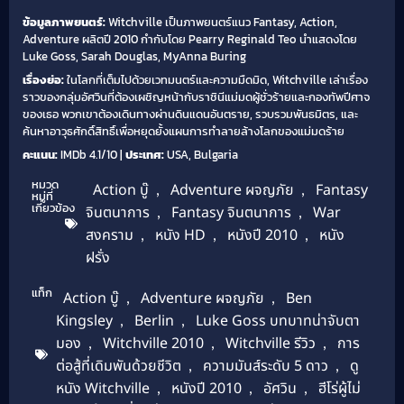
ข้อมูลภาพยนตร์:
Witchville เป็นภาพยนตร์แนว Fantasy, Action,
Adventure ผลิตปี 2010 กำกับโดย Pearry Reginald Teo นำแสดงโดย
Luke Goss, Sarah Douglas, MyAnna Buring
เรื่องย่อ:
ในโลกที่เต็มไปด้วยเวทมนตร์และความมืดมิด, Witchville เล่าเรื่อง
ราวของกลุ่มอัศวินที่ต้องเผชิญหน้ากับราชินีแม่มดผู้ชั่วร้ายและกองทัพปีศาจ
ของเธอ พวกเขาต้องเดินทางผ่านดินแดนอันตราย, รวบรวมพันธมิตร, และ
ค้นหาอาวุธศักดิ์สิทธิ์เพื่อหยุดยั้งแผนการทำลายล้างโลกของแม่มดร้าย
คะแนน:
IMDb 4.1/10 |
ประเทศ:
USA, Bulgaria
หมวด
Action บู๊
,
Adventure ผจญภัย
,
Fantasy
หมู่ที่
เกี่ยวข้อง
จินตนาการ
,
Fantasy จินตนาการ
,
War
สงคราม
,
หนัง HD
,
หนังปี 2010
,
หนัง
ฝรั่ง
แท็ก
Action บู๊
,
Adventure ผจญภัย
,
Ben
Kingsley
,
Berlin
,
Luke Goss บทบาทน่าจับตา
มอง
,
Witchville 2010
,
Witchville รีวิว
,
การ
ต่อสู้ที่เดิมพันด้วยชีวิต
,
ความมันส์ระดับ 5 ดาว
,
ดู
หนัง Witchville
,
หนังปี 2010
,
อัศวิน
,
ฮีโร่ผู้ไม่