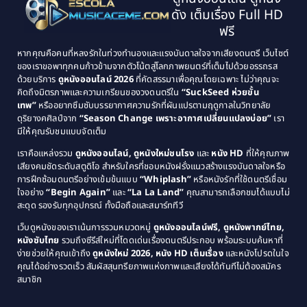
1995
1994
ดัง เต็มเรื่อง Full HD
Classic หนังคลาสสิก
(134)
1993
1992
ฟรี
1991
1990
Classic หนังคลาสสิก
(21)
หากคุณคือคนที่หลงรักในท่วงทำนองและแรงบันดาลใจจากเสียงดนตรี เว็บไซต์
1989
1988
ของเราขอพาทุกคนก้าวข้ามจากตัวโน้ตสู่โลกภาพยนตร์ที่เต็มไปด้วยอรรถรส
Comedy ตลก
(515)
ด้วยบริการ
ดูหนังออนไลน์ 2026
ที่คัดสรรมาเพื่อคุณโดยเฉพาะ ไม่ว่าคุณจะ
1987
1986
คิดถึงมิตรภาพและความเกรียนของวงดนตรีใน
“SuckSeed ห่วยขั้น
1985
1984
Comedy ตลก
(46)
เทพ”
หรืออยากซึมซับบรรยากาศความรักที่ผันแปรตามฤดูกาลในวิทยาลัย
ดุริยางคศิลป์จาก
“Season Change เพราะอากาศเปลี่ยนแปลงบ่อย”
เรา
1983
1982
มีให้คุณรับชมแบบจัดเต็ม
Comedy ตลกขบขัน
(4)
1981
1980
เราคือแหล่งรวม
ดูหนังออนไลน์, ดูหนังใหม่ชนโรง
และ
หนัง HD
ที่ให้คุณภาพ
1979
Coming of Age ก้าวพ้นวัย
(1)
1978
เสียงคมชัดระดับสตูดิโอ สำหรับใครที่ชอบหนังฝรั่งแนวสร้างแรงบันดาลใจหรือ
การฝึกซ้อมดนตรีอย่างเข้มข้นแบบ
“Whiplash”
หรือหนังรักที่ใช้ดนตรีเชื่อม
1976
1975
Coming-of-Age
(3)
ใจอย่าง
“Begin Again”
และ
“La La Land”
คุณสามารถเลือกชมได้แบบไม่
1974
1972
สะดุด รองรับทุกอุปกรณ์ ทั้งมือถือและสมาร์ททีวี
Coming-of-age ชีวิตวัยรุ่น
(21)
1971
1970
เว็บดูหนังของเราเน้นการรวมหมวดหมู่
ดูหนังออนไลน์ฟรี, ดูหนังพากย์ไทย,
หนังซับไทย
รวมถึงซีรีส์ใหม่ที่โดดเด่นเรื่องดนตรีประกอบ พร้อมระบบค้นหาที่
1969
1968
Community
(1)
ง่ายช่วยให้คุณเข้าถึง
ดูหนังใหม่ 2026, หนัง HD เต็มเรื่อง
และหนังโปรดในใจ
1964
1963
คุณได้อย่างรวดเร็ว สัมผัสสุนทรียภาพแห่งภาพและเสียงได้ทันทีไม่ต้องสมัคร
Crime อาชญากรรม
(289)
สมาชิก
1962
1956
1954
1950
Crime อาชญากรรม
(78)