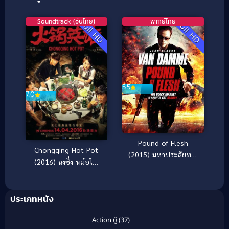
ร้องไห้
Soundtrack (ซับไทย)
พากย์ไทย
Full HD
Full HD
5.5
7.0
Pound of Flesh
Chongqing Hot Pot
(2015) มหาประลัยทวง
(2016) ฉงชิ่ง หม้อไฟ
เดือด
นรกเดือด เพื่อนข้าตายไม่
ได้ [ซับไทย]
ประเภทหนัง
Action บู๊
(37)