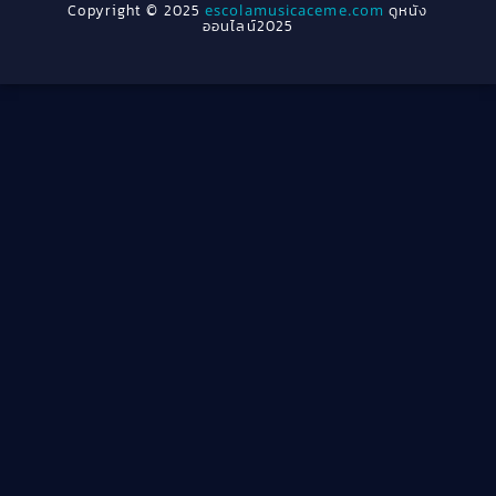
Copyright © 2025
escolamusicaceme.com
ดูหนัง
1940
ออนไลน์2025
Cult Film
(4)
Culture
(8)
Dance เต้น
(13)
Dark Comedy ตลกร้าย
(11)
Detective
(21)
Detective สืบสวน
(40)
Detective สืบสวน
(46)
Disaster
(22)
Disney+
(42)
Documentary สารคดี
(58)
Documentary สารคดี
(4)