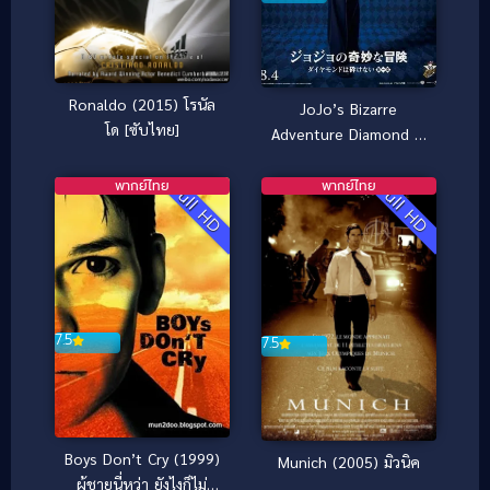
Ronaldo (2015) โรนัล
JoJo’s Bizarre
โด [ซับไทย]
Adventure Diamond Is
Unbreakable –
Chapter 1 โจโจ้ โจ๋ซ่าส์
พากย์ไทย
พากย์ไทย
Full HD
Full HD
ล่าข้ามศตวรรษ (2017)
7.5
7.5
Boys Don’t Cry (1999)
Munich (2005) มิวนิค
ผู้ชายนี่หว่า ยังไงก็ไม่