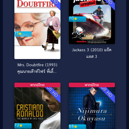
7.0
7.1
Jackass 3 (2010) แจ๊ค
แอส 3
Mrs. Doubtfire (1993)
คุณนายเด๊าท์ไฟร์ พี่เลี้ยง
หัวใจหนุงหนิง
พากย์ไทย
พากย์ไทย
Full HD
Full HD
7.2
6.6