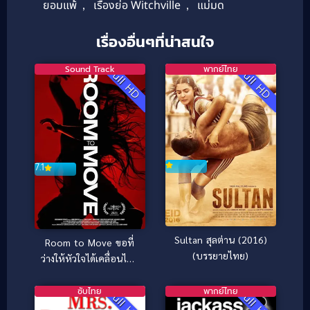
ยอมแพ้
,
เรื่องย่อ Witchville
,
แม่มด
เรื่องอื่นๆที่น่าสนใจ
Sound Track
พากย์ไทย
Full HD
Full HD
7.1
Sultan สุลต่าน (2016)
Room to Move ขอที่
(บรรยายไทย)
ว่างให้หัวใจได้เคลื่อนไหว
(2025)
ซับไทย
พากย์ไทย
Full HD
Full HD