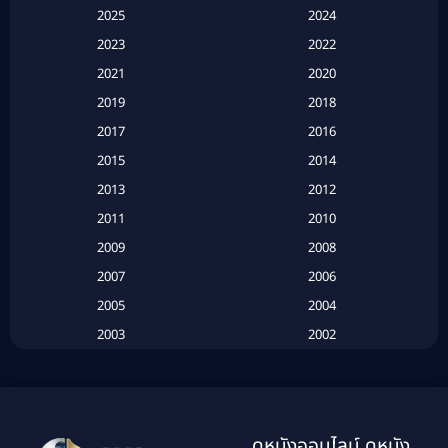
2025
2024
Apple TV+
(120)
2023
2022
Based on a True Story สร้างจากเรื่องจริง
(2)
2021
2020
2019
2018
Based on a True Story เรื่องจริง
(16)
2017
2016
Based on a True Story เรื่องจริง
(20)
2015
2014
2013
2012
Based on Novel
(6)
2011
2010
Betrayal
(1)
2009
2008
Biography
(3)
2007
2006
2005
2004
Biography ชีวประวัติ
(26)
2003
2002
Biography ชีวิตจริง
(41)
2001
2000
1999
1998
Black Comedy
(10)
1997
1996
Classic หนังคลาสสิก
(25)
ดูหนังออนไลน์ ดูหนัง