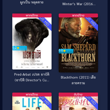
ผูกเป็น หลุดตาย
Winter’s War (2016)
พรานป่าและราชินีน้ำ
แข็ง
พากย์ไทย
พากย์ไทย
Full HD
Full HD
6.2
6.6
Pred-Arbat เปรต อาบัติ
Blackthorn (2011) เสือ
(อาปัติ Director’s Cut)
ลายคราม
(2017)
พากย์ไทย
ซับไทย
Full HD
Full HD