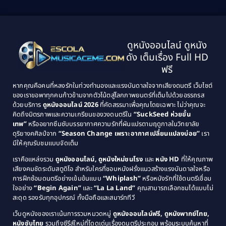
2001
2000
1999
1998
Black Comedy
(10)
1997
1996
Classic หนังคลาสสิก
(25)
ดูหนังออนไลน์ ดูหนัง
1995
1994
ดัง เต็มเรื่อง Full HD
Classic หนังคลาสสิก
(134)
1993
1992
ฟรี
1991
1990
Classic หนังคลาสสิก
(21)
หากคุณคือคนที่หลงรักในท่วงทำนองและแรงบันดาลใจจากเสียงดนตรี เว็บไซต์
1989
1988
ของเราขอพาทุกคนก้าวข้ามจากตัวโน้ตสู่โลกภาพยนตร์ที่เต็มไปด้วยอรรถรส
Comedy ตลก
(515)
ด้วยบริการ
ดูหนังออนไลน์ 2026
ที่คัดสรรมาเพื่อคุณโดยเฉพาะ ไม่ว่าคุณจะ
1987
1986
คิดถึงมิตรภาพและความเกรียนของวงดนตรีใน
“SuckSeed ห่วยขั้น
1985
1984
Comedy ตลก
(46)
เทพ”
หรืออยากซึมซับบรรยากาศความรักที่ผันแปรตามฤดูกาลในวิทยาลัย
ดุริยางคศิลป์จาก
“Season Change เพราะอากาศเปลี่ยนแปลงบ่อย”
เรา
1983
1982
มีให้คุณรับชมแบบจัดเต็ม
Comedy ตลกขบขัน
(4)
1981
1980
เราคือแหล่งรวม
ดูหนังออนไลน์, ดูหนังใหม่ชนโรง
และ
หนัง HD
ที่ให้คุณภาพ
1979
Coming of Age ก้าวพ้นวัย
(1)
1978
เสียงคมชัดระดับสตูดิโอ สำหรับใครที่ชอบหนังฝรั่งแนวสร้างแรงบันดาลใจหรือ
การฝึกซ้อมดนตรีอย่างเข้มข้นแบบ
“Whiplash”
หรือหนังรักที่ใช้ดนตรีเชื่อม
1976
1975
Coming-of-Age
(3)
ใจอย่าง
“Begin Again”
และ
“La La Land”
คุณสามารถเลือกชมได้แบบไม่
1974
1972
สะดุด รองรับทุกอุปกรณ์ ทั้งมือถือและสมาร์ททีวี
Coming-of-age ชีวิตวัยรุ่น
(21)
1971
1970
เว็บดูหนังของเราเน้นการรวมหมวดหมู่
ดูหนังออนไลน์ฟรี, ดูหนังพากย์ไทย,
หนังซับไทย
รวมถึงซีรีส์ใหม่ที่โดดเด่นเรื่องดนตรีประกอบ พร้อมระบบค้นหาที่
1969
1968