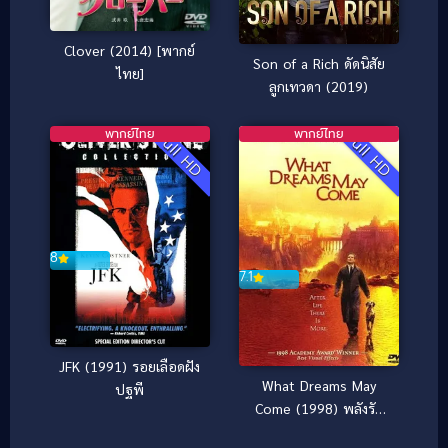
Clover (2014) [พากย์
Son of a Rich ดัดนิสัย
ไทย]
ลูกเทวดา (2019)
พากย์ไทย
พากย์ไทย
Full HD
Full HD
8
7.1
JFK (1991) รอยเลือดฝัง
What Dreams May
ปฐพี
Come (1998) พลังรัก
ข้ามขอบฟ้า ตามรักถึง