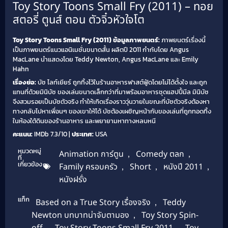
Toy Story Toons Small Fry (2011) – ทอย
สตอรี่ ตูนส์ ตอน ตัวจิ๋วหัวใจโต
Toy Story Toons Small Fry (2011)
ข้อมูลภาพยนตร์:
ภาพยนตร์เรื่องนี้
เป็นภาพยนตร์แนวแอนิเมชั่นขนาดสั้น ผลิตปี 2011 กำกับโดย Angus
MacLane นำแสดงโดย Teddy Newton, Angus MacLane และ Emily
Hahn
เรื่องย่อ:
บัซ ไลท์เยียร์ ถูกทิ้งไว้ในร้านอาหารฟาสต์ฟู้ดโดยไม่ได้ตั้งใจ และถูก
แทนที่ด้วยมินิบัซ ของเล่นขนาดเล็กกว่าที่มาพร้อมอาหารชุดแฮปปี้มีล มินิบัซ
จึงสวมรอยเป็นบัซตัวจริง ทำให้เกิดเรื่องราววุ่นวายในขณะที่บัซตัวจริงต้องหา
ทางกลับไปหาเพื่อนๆ ของเขาให้ได้ บัซต้องเผชิญหน้ากับของเล่นที่ถูกทอดทิ้ง
ในห้องใต้ดินของร้านอาหาร และพยายามหาทางหลบหนี
คะแนน:
IMDb 7.3/10 |
ประเทศ:
USA
หมวดหมู่
Animation การ์ตูน
,
Comedy ตลก
,
ที่
เกี่ยวข้อง
Family ครอบครัว
,
Short
,
หนังปี 2011
,
หนังฝรั่ง
แท็ก
Based on a True Story เรื่องจริง
,
Teddy
Newton บทบาทน่าจับตามอง
,
Toy Story Spin-
off
,
Toy Story Toons Small Fry 2011
,
Toy