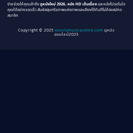
Community
(1)
ง่ายช่วยให้คุณเข้าถึง
ดูหนังใหม่ 2026, หนัง HD เต็มเรื่อง
และหนังโปรดในใจ
1964
1963
คุณได้อย่างรวดเร็ว สัมผัสสุนทรียภาพแห่งภาพและเสียงได้ทันทีไม่ต้องสมัคร
Crime อาชญากรรม
(289)
สมาชิก
1962
1956
1954
1950
Crime อาชญากรรม
(78)
Copyright © 2025
escolamusicaceme.com
ดูหนัง
1940
ออนไลน์2025
Cult Film
(4)
Culture
(8)
Dance เต้น
(13)
Dark Comedy ตลกร้าย
(11)
Detective
(21)
Detective สืบสวน
(40)
Detective สืบสวน
(46)
Disaster
(22)