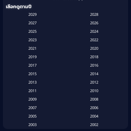
เลือกดูตามปี
Anthology
(1)
2029
2028
Apple TV
(20)
2027
2026
2025
2024
Apple TV+
(120)
2023
2022
Based on a True Story สร้างจากเรื่องจริง
(2)
2021
2020
2019
2018
Based on a True Story เรื่องจริง
(16)
2017
2016
Based on a True Story เรื่องจริง
(20)
2015
2014
2013
2012
Based on Novel
(6)
2011
2010
Betrayal
(1)
2009
2008
Biography
(3)
2007
2006
2005
2004
Biography ชีวประวัติ
(26)
2003
2002
Biography ชีวิตจริง
(41)