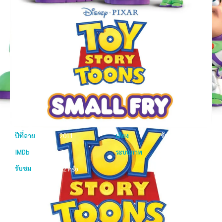
ปีที่ฉาย
2011
เสียง
ซับไทย
IMDb
7.3
ระบบภาพ
Full HD
รับชม
52 ครั้ง