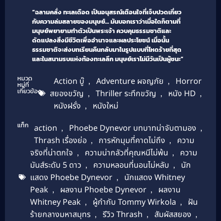
“ฉลามคลั่ง ทะเลเดือด เป็นอนุสรณ์เตือนใจที่เจ็บปวดเกี่ยว
กับความล่มสลายของมนุษย์… มันบอกเราว่าเมื่อใดก็ตามที่
มนุษย์พยายามทำตัวเป็นพระเจ้า ควบคุมธรรมชาติและ
ดัดแปลงสิ่งมีชีวิตเพื่ออำนาจและผลประโยชน์ เมื่อนั้น
ธรรมชาติจะส่งบทเรียนคืนกลับมาในรูปแบบที่โหดร้ายที่สุด
และในสนามรบแห่งท้องทะเลลึก มนุษย์เราไม่มีวันเป็นผู้ชนะ”
หมวด
Action บู๊
,
Adventure ผจญภัย
,
Horror
หมู่ที่
เกี่ยวข้อง
สยองขวัญ
,
Thriller ระทึกขวัญ
,
หนัง HD
,
หนังฝรั่ง
,
หนังใหม่
แท็ก
action
,
Phoebe Dynevor บทบาทน่าจับตามอง
,
Thrash เรื่องย่อ
,
การหักมุมที่คาดไม่ถึง
,
ความ
จริงที่น่าตกใจ
,
ความน่ากลัวที่คุณหนีไม่พ้น
,
ความ
มันส์ระดับ 5 ดาว
,
ความหลอนที่นอนไม่หลับ
,
นัก
แสดง Phoebe Dynevor
,
นักแสดง Whitney
Peak
,
ผลงาน Phoebe Dynevor
,
ผลงาน
Whitney Peak
,
ผู้กำกับ Tommy Wirkola
,
ฝัน
ร้ายกลางมหาสมุทร
,
รีวิว Thrash
,
สัมผัสสยอง
,