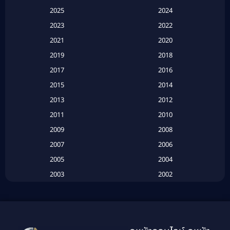
2025
2024
Apple TV+
(120)
2023
2022
Based on a True Story สร้างจากเรื่องจริง
(2)
2021
2020
2019
2018
Based on a True Story เรื่องจริง
(20)
2017
2016
Based on a True Story เรื่องจริง
(16)
2015
2014
2013
2012
Based on Novel
(6)
2011
2010
Betrayal
(1)
2009
2008
Biography
(3)
2007
2006
2005
2004
Biography ชีวประวัติ
(26)
2003
2002
Biography ชีวิตจริง
(41)
2001
2000
1999
1998
Black Comedy
(10)
1997
1996
Classic หนังคลาสสิก
(134)