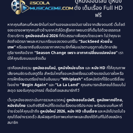
ดูหนังออนไลน์ ดูหนัง
1995
1994
ดัง เต็มเรื่อง Full HD
Classic หนังคลาสสิก
(21)
1993
1992
ฟรี
1991
1990
Classic หนังคลาสสิก
(25)
หากคุณคือคนที่หลงรักในท่วงทำนองและแรงบันดาลใจจากเสียงดนตรี เว็บไซต์
1989
1988
ของเราขอพาทุกคนก้าวข้ามจากตัวโน้ตสู่โลกภาพยนตร์ที่เต็มไปด้วยอรรถรส
Comedy ตลก
(46)
ด้วยบริการ
ดูหนังออนไลน์ 2026
ที่คัดสรรมาเพื่อคุณโดยเฉพาะ ไม่ว่าคุณจะ
1987
1986
คิดถึงมิตรภาพและความเกรียนของวงดนตรีใน
“SuckSeed ห่วยขั้น
1985
1984
Comedy ตลก
(515)
เทพ”
หรืออยากซึมซับบรรยากาศความรักที่ผันแปรตามฤดูกาลในวิทยาลัย
ดุริยางคศิลป์จาก
“Season Change เพราะอากาศเปลี่ยนแปลงบ่อย”
เรา
1983
1982
มีให้คุณรับชมแบบจัดเต็ม
Comedy ตลกขบขัน
(4)
1981
1980
เราคือแหล่งรวม
ดูหนังออนไลน์, ดูหนังใหม่ชนโรง
และ
หนัง HD
ที่ให้คุณภาพ
1979
Coming of Age ก้าวพ้นวัย
(1)
1978
เสียงคมชัดระดับสตูดิโอ สำหรับใครที่ชอบหนังฝรั่งแนวสร้างแรงบันดาลใจหรือ
การฝึกซ้อมดนตรีอย่างเข้มข้นแบบ
“Whiplash”
หรือหนังรักที่ใช้ดนตรีเชื่อม
1976
1975
Coming-of-Age
(3)
ใจอย่าง
“Begin Again”
และ
“La La Land”
คุณสามารถเลือกชมได้แบบไม่
1974
1972
สะดุด รองรับทุกอุปกรณ์ ทั้งมือถือและสมาร์ททีวี
Coming-of-age ชีวิตวัยรุ่น
(21)
1971
1970
เว็บดูหนังของเราเน้นการรวมหมวดหมู่
ดูหนังออนไลน์ฟรี, ดูหนังพากย์ไทย,
หนังซับไทย
รวมถึงซีรีส์ใหม่ที่โดดเด่นเรื่องดนตรีประกอบ พร้อมระบบค้นหาที่
1969
1968
Community
(1)
ง่ายช่วยให้คุณเข้าถึง
ดูหนังใหม่ 2026, หนัง HD เต็มเรื่อง
และหนังโปรดในใจ
1964
1963
คุณได้อย่างรวดเร็ว สัมผัสสุนทรียภาพแห่งภาพและเสียงได้ทันทีไม่ต้องสมัคร
Crime อาชญากรรม
(78)
สมาชิก
1962
1956
1954
1950
Crime อาชญากรรม
(289)