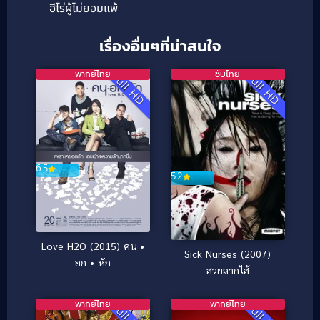
ฮีโร่ผู้ไม่ยอมแพ้
เรื่องอื่นๆที่น่าสนใจ
พากย์ไทย
ซับไทย
Full HD
Full HD
6.5
5.2
Love H2O (2015) คน •
Sick Nurses (2007)
อก • หัก
สวยลากไส้
พากย์ไทย
พากย์ไทย
Full HD
Full HD