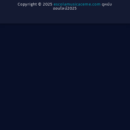
Copyright © 2025
escolamusicaceme.com
ดูหนัง
1940
ออนไลน์2025
Cult Film
(4)
Culture
(8)
Dance เต้น
(13)
Dark Comedy ตลกร้าย
(11)
Detective
(21)
Detective สืบสวน
(46)
Detective สืบสวน
(40)
Disaster
(22)
Disney+
(42)
Documentary สารคดี
(4)