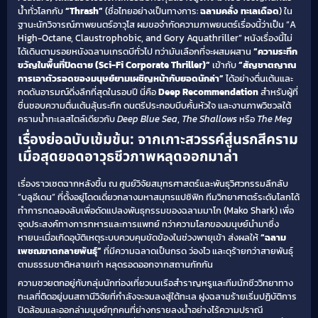
น้ำทั่วโลกกับ
“Thrash”
(ชื่อไทยอย่างเป็นทางการ:
ฉลามคลั่ง ทะเลเดือด
) ใน
ฐานะนักวิจารณ์ภาพยนตร์อาวุโส ผมขอจำกัดความภาพยนตร์เรื่องนี้ว่าเป็น “A
High-Octane, Claustrophobic, and Gory Aquathriller” หนังเรื่องนี้ไม่
ได้เดินตามรอยหนังฉลามเกรดบีทั่วไป ทว่ามันเลือกที่จะผสมผสาน
“ความระทึก
ขวัญในพื้นที่ปิดตาย (Sci-Fi Corporate Thriller)”
เข้ากับ
“สัญชาตญาณ
การเอาตัวรอดของมนุษย์ยามเผชิญหน้ากับยอดนักล่า”
ได้อย่างตื่นเต้นและ
กดดันอารมณ์ดิ่งลึกที่สุดในรอบปี นี่คือ
Deep Recommendation
สำหรับผู้ที่
ชื่นชอบความตื่นเต้นลุ้นระทึก ดนตรีประกอบบีบคั้นหัวใจ และงานภาพวิชวลใต้
ครามน้ำทะเลสไตล์เดียวกับ
Deep Blue Sea
,
The Shallows
หรือ
The Meg
เรื่องย่อฉบับเข้มข้น: จากเกาะสวรรค์สู่นรกสีคราม
เมื่อสุดยอดอาวุธชีวภาพหลุดออกมาล่า
เรื่องราวเซตฉากหลังขึ้น ณ ศูนย์วิจัยสมุทรศาสตร์และพันธุวิศวกรรมลึกลับ
“บลูอีเดน” ที่ตั้งอยู่โดดเดี่ยวกลางมหาสมุทรแปซิฟิก ทีมวิทยาศาตร์ระดับโลกได้
ทำการทดลองลับเพื่อดัดแปลงพันธุกรรมของฉลามมาโก (Mako Shark) เพื่อ
จุดประสงค์ทางการทหารและการแพทย์ ทว่าความโลภของมนุษย์นำมาซึ่ง
หายนะเมื่อเกิดอุบัติเหตุระบบควบคุมขัดข้องในช่วงพายุเข้า ส่งผลให้
“ฉลาม
เพชฌฆาตกลายพันธุ์”
ที่มีความฉลาดเป็นกรด ว่องไว และดุร้ายกว่าสายพันธุ์
ตามธรรมชาติหลายเท่า หลุดรอดออกจากสถานกักกัน
ความซวยตกอยู่กับกลุ่มนักท่องเที่ยวบนเรือสำราญหรูและทีมนักชีววิทยาทาง
ทะเลที่ติดอยู่บนสถานีวิจัยที่กำลังจะจมลงสู่ใต้ทะเล ฝูงฉลามร้ายเริ่มปฏิบัติการ
ปิดล้อมและออกล่ามนุษย์ทุกคนที่ย่างกรายลงน้ำอย่างไร้ความปราณี