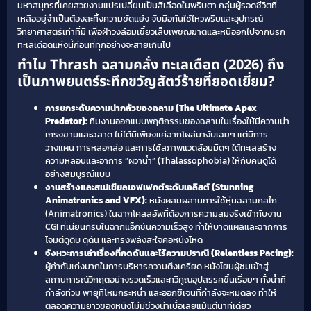
มหาสมุทรที่เคยสวยงามแปรเปลี่ยนเป็นสีเลือดในพริบตา กลุ่มผู้รอดชีวิตที่
เหลืออยู่จำเป็นต้องละทิ้งความขัดแย้ง จับมือกันใช้ไหวพริบและอุปกรณ์
วิทยาศาสตร์เท่าที่มี เพื่อฝ่าวงล้อมเขี้ยวเล็บเพชฌฆาตและหนีออกไปจากนรก
ทะเลเดือดแห่งนี้ก่อนที่ทุกอย่างจะสายเกินไป
ทำไม Thrash ฉลามคลั่ง ทะเลเดือด (2026) ถึง
เป็นภาพยนตร์ระทึกขวัญสัตว์ร้ายที่ยอดเยี่ยม?
การยกระดับความน่ากลัวของฉลาม (The Ultimate Apex
Predator):
ทีมงานออกแบบพฤติกรรมของฉลามในเรื่องให้มีความน่า
เกรงขามและฉลาด ไม่ได้มีเพียงแค่ฉากโผล่มางับเฉยๆ แต่มีการ
วางแผน การหลอกล่อ และการใช้สภาพแวดล้อมมืดๆ ใต้ทะเลสร้าง
ความหลอนและอาการ “ผวาน้ำ” (Thalassophobia) ให้กับคนดูได้
อย่างสมบูรณ์แบบ
งานสร้างและสเปเชียลเอฟเฟกต์ระดับเอลิสต์ (Stunning
Animatronics and VFX):
หนังผสมผสานการใช้หุ่นฉลามกลไก
(Animatronics) ในฉากโคลสอัพที่ต้องการความสมจริงเข้ากับงาน
CGI ที่เนียนกริบในฉากแอ็กชันความเร็วสูง ทำให้บาดแผลและฉากการ
โจมตีดูดิบ ดุดัน และทรงพลังสะใจคอหนังโหด
จังหวะการเล่าเรื่องที่กดดันและไร้ความปราณี (Relentless Pacing):
ผู้กำกับเก่งมากในการบริหารความตึงเครียด หนังโยนผู้ชมเข้าสู่
สถานการณ์วิกฤตอย่างรวดเร็วและทวีคูณอุปสรรคขึ้นเรื่อยๆ ทั้งน้ำที่
กำลังท่วม พายุที่โหมกระหน่ำ และออกซิเจนที่กำลังจะหมดลง ทำให้
ตลอดความยาวของหนังไม่มีช่วงน่าเบื่อเลยแม้แต่นาทีเดียว