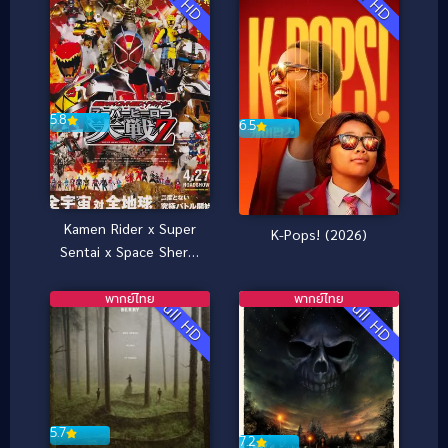
5.8
6.5
Kamen Rider x Super
K-Pops! (2026)
Sentai x Space Sheriff
Super Hero Taisen Z
(2013) มาสค์ไรเดอร์ x ซู
พากย์ไทย
พากย์ไทย
Full HD
Full HD
เปอร์เซนไท x ตำรวจ
อวกาศ ซูเปอร์ฮีโร่ไทเซน
Z
5.7
7.2