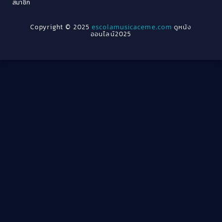
สมาชิก
1962
1956
1954
1950
Crime อาชญากรรม
(289)
Copyright © 2025
escolamusicaceme.com
ดูหนัง
1940
ออนไลน์2025
Cult Film
(4)
Culture
(8)
Dance เต้น
(13)
Dark Comedy ตลกร้าย
(11)
Detective
(21)
Detective สืบสวน
(46)
Detective สืบสวน
(40)
Disaster
(22)
Disney+
(42)
Documentary สารคดี
(4)