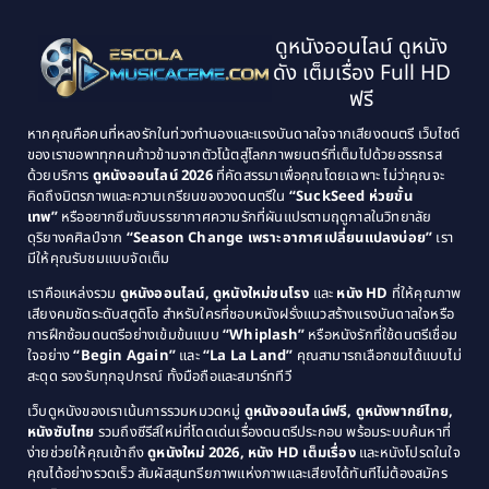
1997
1996
Classic หนังคลาสสิก
(134)
ดูหนังออนไลน์ ดูหนัง
1995
1994
ดัง เต็มเรื่อง Full HD
Classic หนังคลาสสิก
(21)
1993
1992
ฟรี
1991
1990
Classic หนังคลาสสิก
(25)
หากคุณคือคนที่หลงรักในท่วงทำนองและแรงบันดาลใจจากเสียงดนตรี เว็บไซต์
1989
1988
ของเราขอพาทุกคนก้าวข้ามจากตัวโน้ตสู่โลกภาพยนตร์ที่เต็มไปด้วยอรรถรส
Comedy ตลก
(46)
ด้วยบริการ
ดูหนังออนไลน์ 2026
ที่คัดสรรมาเพื่อคุณโดยเฉพาะ ไม่ว่าคุณจะ
1987
1986
คิดถึงมิตรภาพและความเกรียนของวงดนตรีใน
“SuckSeed ห่วยขั้น
1985
1984
Comedy ตลก
(515)
เทพ”
หรืออยากซึมซับบรรยากาศความรักที่ผันแปรตามฤดูกาลในวิทยาลัย
ดุริยางคศิลป์จาก
“Season Change เพราะอากาศเปลี่ยนแปลงบ่อย”
เรา
1983
1982
มีให้คุณรับชมแบบจัดเต็ม
Comedy ตลกขบขัน
(4)
1981
1980
เราคือแหล่งรวม
ดูหนังออนไลน์, ดูหนังใหม่ชนโรง
และ
หนัง HD
ที่ให้คุณภาพ
1979
Coming of Age ก้าวพ้นวัย
(1)
1978
เสียงคมชัดระดับสตูดิโอ สำหรับใครที่ชอบหนังฝรั่งแนวสร้างแรงบันดาลใจหรือ
การฝึกซ้อมดนตรีอย่างเข้มข้นแบบ
“Whiplash”
หรือหนังรักที่ใช้ดนตรีเชื่อม
1976
1975
Coming-of-Age
(3)
ใจอย่าง
“Begin Again”
และ
“La La Land”
คุณสามารถเลือกชมได้แบบไม่
1974
1972
สะดุด รองรับทุกอุปกรณ์ ทั้งมือถือและสมาร์ททีวี
Coming-of-age ชีวิตวัยรุ่น
(21)
1971
1970
เว็บดูหนังของเราเน้นการรวมหมวดหมู่
ดูหนังออนไลน์ฟรี, ดูหนังพากย์ไทย,
หนังซับไทย
รวมถึงซีรีส์ใหม่ที่โดดเด่นเรื่องดนตรีประกอบ พร้อมระบบค้นหาที่
1969
1968
Community
(1)
ง่ายช่วยให้คุณเข้าถึง
ดูหนังใหม่ 2026, หนัง HD เต็มเรื่อง
และหนังโปรดในใจ
1964
1963
คุณได้อย่างรวดเร็ว สัมผัสสุนทรียภาพแห่งภาพและเสียงได้ทันทีไม่ต้องสมัคร
Crime อาชญากรรม
(78)