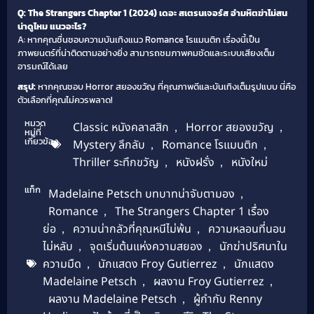
Q: The Strangers Chapter 1 (2024) เดอะ สเตรนเจอร์ส อำมหิตฆ่าไม่สน
น่าดูไหม แนวอะไร?
A: หากคุณชื่นชอบความบันเทิงแนว Romance โรแมนติก เรื่องนี้เป็น
ภาพยนตร์ที่น่าติดตามอย่างยิ่ง สามารถชมภาพคมชัดและระบบเสียงเต็ม
อารมณ์ได้เลย
สรุป:
หากคุณชอบ Horror สยองขวัญ ที่คุณภาพดีและบันเทิงเต็มรูปแบบ นี่คือ
ตัวเลือกที่คุณไม่ควรพลาด!
หมวด
Classic หนังคลาสสิก
,
Horror สยองขวัญ
,
หมู่ที่
เกี่ยวข้อง
Mystery ลึกลับ
,
Romance โรแมนติก
,
Thriller ระทึกขวัญ
,
หนังฝรั่ง
,
หนังใหม่
แท็ก
Madelaine Petsch บทบาทน่าจับตามอง
,
Romance
,
The Strangers Chapter 1 เรื่อง
ย่อ
,
ความน่ากลัวที่คุณหนีไม่พ้น
,
ความหลอนที่นอน
ไม่หลับ
,
จุดเริ่มต้นแห่งความสยอง
,
นักฆ่าปริศนาใน
ความมืด
,
นักแสดง Froy Gutierrez
,
นักแสดง
Madelaine Petsch
,
ผลงาน Froy Gutierrez
,
ผลงาน Madelaine Petsch
,
ผู้กำกับ Renny