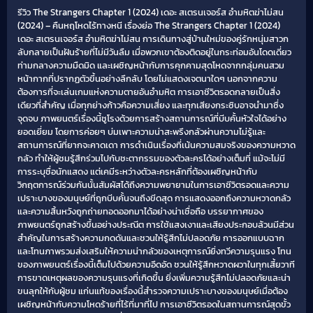
รีวิว The Strangers Chapter 1 (2024) เดอะ สเตรนเจอร์ส อำมหิตฆ่าไม่สน
(2024) – คืนหฤโหดไร้ทางหนี เรื่องย่อ The Strangers Chapter 1 (2024)
เดอะ สเตรนเจอร์ส อำมหิตฆ่าไม่สน การเดินทางสู่บ้านใหม่ของคู่รักหนุ่มสาวก
ลับกลายเป็นฝันร้ายที่ไม่มีวันลืม เมื่อพวกเขาต้องติดอยู่ในกระท่อมอันโดดเดี่ยว
ท่ามกลางความมืดมิด และเผชิญหน้ากับการคุกคามสุดโหดจากกลุ่มคนสวม
หน้ากากที่ปรากฏตัวขึ้นอย่างลึกลับ โดยไม่แสดงเจตนาใดๆ นอกจากความ
ต้องการที่จะเล่นเกมแห่งความตายอันอำมหิต การเอาชีวิตรอดกลายเป็นสิ่ง
เดียวที่สำคัญ เมื่อทุกย่างก้าวคือความเสี่ยง และทุกเสียงกระซิบอาจนำมาซึ่ง
จุดจบ ภาพยนตร์เรื่องนี้ชูโรงด้วยการสร้างสถานการณ์ที่บีบคั้นหัวใจได้อย่าง
ยอดเยี่ยม โดยการค่อยๆ บ่มเพาะความน่าสะพรึงกลัวผ่านความไม่รู้และ
สถานการณ์ที่ยากจะคาดเดา การดำเนินเรื่องที่เน้นความสมจริงของความหวาด
กลัว ทำให้ผู้ชมรู้สึกร่วมไปกับชะตากรรมของตัวละครได้อย่างเต็มที่ แม้จะไม่มี
การระบุชื่อนักแสดง แต่เคมีระหว่างตัวละครหลักที่ต้องเผชิญหน้ากับ
วิกฤตการณ์ร่วมกันนั้นสัมผัสได้ถึงความพยายามในการเอาชีวิตรอดและความ
เปราะบางของมนุษย์ที่ถูกบีบคั้นจนถึงขีดสุด การแสดงออกถึงความหวาดกลัว
และความสิ้นหวังถูกถ่ายทอดออกมาได้อย่างน่าเชื่อถือ บรรยากาศของ
ภาพยนตร์ถูกสร้างขึ้นอย่างประณีต การใช้แสงเงาและเสียงประกอบล้วนมีส่วน
สำคัญในการสร้างความกดดันและชวนให้รู้สึกไม่ปลอดภัย การออกแบบฉาก
และโทนภาพรวมส่งเสริมให้ความน่ากลัวของเหตุการณ์ยิ่งทวีความรุนแรง โทน
ของภาพยนตร์เรื่องนี้เต็มไปด้วยความอึดอัด ชวนให้รู้สึกหวาดผวาในทุกเสี้ยวาที
การขาดเหตุผลของความรุนแรงที่เกิดขึ้น ยิ่งเพิ่มความรู้สึกไม่ปลอดภัยและน่า
ขนลุกให้กับผู้ชม แก่นแท้ของเรื่องนี้สำรวจความเปราะบางของมนุษย์เมื่อต้อง
เผชิญหน้ากับความโหดร้ายที่ไร้ที่มาที่ไป การเอาชีวิตรอดในสถานการณ์สุดขั้ว