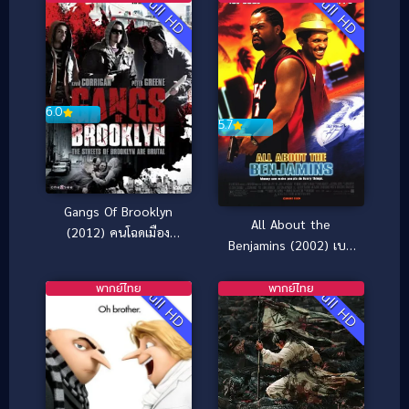
Full HD
Full HD
6.0
5.7
Gangs Of Brooklyn
All About the
(2012) คนโฉดเมือง
Benjamins (2002) เบน
อันธพาล
จามินปล้นด้วยรวยสอง
เด้ง
พากย์ไทย
พากย์ไทย
Full HD
Full HD