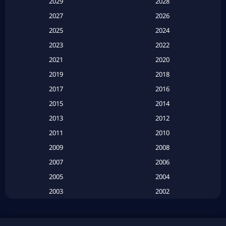
2029
2028
Apple TV
(20)
2027
2026
2025
2024
Apple TV+
(120)
2023
2022
Based on a True Story สร้างจากเรื่องจริง
(2)
2021
2020
2019
2018
Based on a True Story เรื่องจริง
(20)
2017
2016
Based on a True Story เรื่องจริง
(16)
2015
2014
2013
2012
Based on Novel
(6)
2011
2010
Betrayal
(1)
2009
2008
Biography
(3)
2007
2006
2005
2004
Biography ชีวประวัติ
(26)
2003
2002
Biography ชีวิตจริง
(41)
2001
2000
1999
1998
Black Comedy
(10)