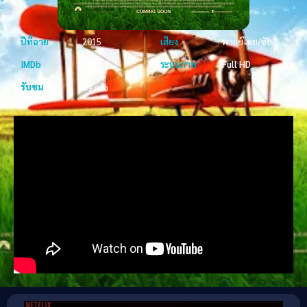
ปีที่ฉาย
2015
เสียง
พากย์ไทย/ซับ
IMDb
7.7
ระบบภาพ
Full HD
รับชม
49 ครั้ง