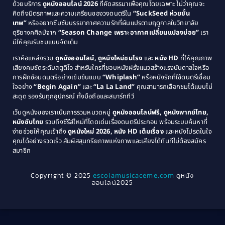
Comedy ตลก
(46)
ด้วยบริการ
ดูหนังออนไลน์ 2026
ที่คัดสรรมาเพื่อคุณโดยเฉพาะ ไม่ว่าคุณจะ
1987
1986
คิดถึงมิตรภาพและความเกรียนของวงดนตรีใน
“SuckSeed ห่วยขั้น
1985
1984
Comedy ตลก
(515)
เทพ”
หรืออยากซึมซับบรรยากาศความรักที่ผันแปรตามฤดูกาลในวิทยาลัย
ดุริยางคศิลป์จาก
“Season Change เพราะอากาศเปลี่ยนแปลงบ่อย”
เรา
1983
1982
มีให้คุณรับชมแบบจัดเต็ม
Comedy ตลกขบขัน
(4)
1981
1980
เราคือแหล่งรวม
ดูหนังออนไลน์, ดูหนังใหม่ชนโรง
และ
หนัง HD
ที่ให้คุณภาพ
1979
Coming of Age ก้าวพ้นวัย
(1)
1978
เสียงคมชัดระดับสตูดิโอ สำหรับใครที่ชอบหนังฝรั่งแนวสร้างแรงบันดาลใจหรือ
การฝึกซ้อมดนตรีอย่างเข้มข้นแบบ
“Whiplash”
หรือหนังรักที่ใช้ดนตรีเชื่อม
1976
1975
Coming-of-Age
(3)
ใจอย่าง
“Begin Again”
และ
“La La Land”
คุณสามารถเลือกชมได้แบบไม่
1974
1972
สะดุด รองรับทุกอุปกรณ์ ทั้งมือถือและสมาร์ททีวี
Coming-of-age ชีวิตวัยรุ่น
(21)
1971
1970
เว็บดูหนังของเราเน้นการรวมหมวดหมู่
ดูหนังออนไลน์ฟรี, ดูหนังพากย์ไทย,
หนังซับไทย
รวมถึงซีรีส์ใหม่ที่โดดเด่นเรื่องดนตรีประกอบ พร้อมระบบค้นหาที่
1969
1968
Community
(1)
ง่ายช่วยให้คุณเข้าถึง
ดูหนังใหม่ 2026, หนัง HD เต็มเรื่อง
และหนังโปรดในใจ
1964
1963
คุณได้อย่างรวดเร็ว สัมผัสสุนทรียภาพแห่งภาพและเสียงได้ทันทีไม่ต้องสมัคร
Crime อาชญากรรม
(78)
สมาชิก
1962
1956
1954
1950
Crime อาชญากรรม
(289)
Copyright © 2025
escolamusicaceme.com
ดูหนัง
1940
ออนไลน์2025
Cult Film
(4)
Culture
(8)