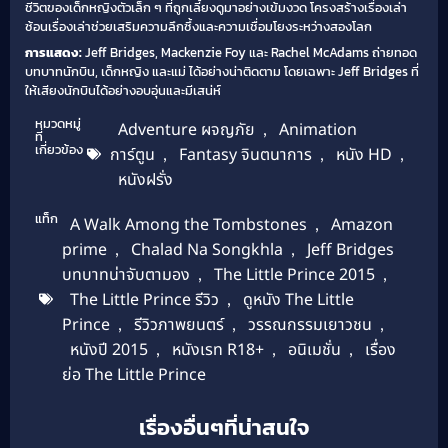
ชีวิตของเด็กหญิงตัวเล็ก ๆ ที่ถูกเลี้ยงดูมาอย่างเข้มงวด โครงสร้างเรื่องเล่า
ซ้อนเรื่องเล่าช่วยเสริมความลึกซึ้งและความเชื่อมโยงระหว่างสองโลก
การแสดง:
Jeff Bridges, Mackenzie Foy และ Rachel McAdams ถ่ายทอด
บทบาทนักบิน, เด็กหญิง และแม่ ได้อย่างน่าติดตาม โดยเฉพาะ Jeff Bridges ที่
ให้เสียงนักบินได้อย่างอบอุ่นและมีเสน่ห์
หมวดหมู่
Adventure ผจญภัย
,
Animation
ที่
เกี่ยวข้อง
การ์ตูน
,
Fantasy จินตนาการ
,
หนัง HD
,
หนังฝรั่ง
แท็ก
A Walk Among the Tombstones
,
Amazon
prime
,
Chalad Na Songkhla
,
Jeff Bridges
บทบาทน่าจับตามอง
,
The Little Prince 2015
,
The Little Prince รีวิว
,
ดูหนัง The Little
Prince
,
รีวิวภาพยนตร์
,
วรรณกรรมเยาวชน
,
หนังปี 2015
,
หนังเรท R18+
,
อนิเมชั่น
,
เรื่อง
ย่อ The Little Prince
เรื่องอื่นๆที่น่าสนใจ