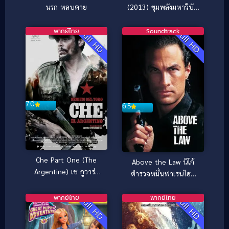
นรก หลบตาย
(2013) ขุมพลังมหาวิบัติ
ทลายโลก
พากย์ไทย
Soundtrack
Full HD
Full HD
7.0
6.5
Che Part One (The
Above the Law นิโก้
Argentine) เช กูวาร่า
ตำรวจหมื่นฟาเรนไฮต์
สงครามปฏิวัติโลก ภาค 1
(1988)
(2008)
พากย์ไทย
พากย์ไทย
Full HD
Full HD