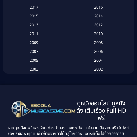
Based on a True Story เรื่องจริง
(20)
2017
2016
Based on a True Story เรื่องจริง
(16)
2015
2014
2013
2012
Based on Novel
(6)
2011
2010
Betrayal
(1)
2009
2008
Biography
(3)
2007
2006
2005
2004
Biography ชีวประวัติ
(26)
2003
2002
Biography ชีวิตจริง
(41)
2001
2000
1999
1998
Black Comedy
(10)
1997
1996
Classic หนังคลาสสิก
(134)
ดูหนังออนไลน์ ดูหนัง
1995
1994
ดัง เต็มเรื่อง Full HD
Classic หนังคลาสสิก
(21)
1993
1992
ฟรี
1991
1990
Classic หนังคลาสสิก
(25)
หากคุณคือคนที่หลงรักในท่วงทำนองและแรงบันดาลใจจากเสียงดนตรี เว็บไซต์
1989
1988
ของเราขอพาทุกคนก้าวข้ามจากตัวโน้ตสู่โลกภาพยนตร์ที่เต็มไปด้วยอรรถรส