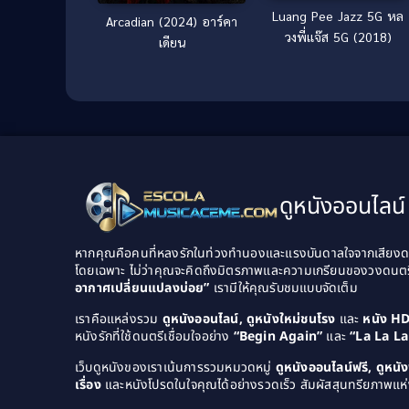
Luang Pee Jazz 5G หล
Arcadian (2024) อาร์คา
วงพี่เเจ๊ส 5G (2018)
เดียน
ดูหนังออนไลน์ 
หากคุณคือคนที่หลงรักในท่วงทำนองและแรงบันดาลใจจากเสียงดนต
โดยเฉพาะ ไม่ว่าคุณจะคิดถึงมิตรภาพและความเกรียนของวงดนต
อากาศเปลี่ยนแปลงบ่อย”
เรามีให้คุณรับชมแบบจัดเต็ม
เราคือแหล่งรวม
ดูหนังออนไลน์, ดูหนังใหม่ชนโรง
และ
หนัง H
หนังรักที่ใช้ดนตรีเชื่อมใจอย่าง
“Begin Again”
และ
“La La L
เว็บดูหนังของเราเน้นการรวมหมวดหมู่
ดูหนังออนไลน์ฟรี, ดูหน
เรื่อง
และหนังโปรดในใจคุณได้อย่างรวดเร็ว สัมผัสสุนทรียภาพแห่