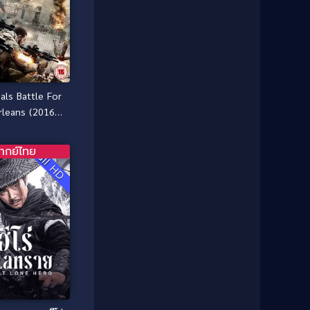
1985
1984
Comedy ตลก
(46)
1983
1982
1981
1980
Comedy ตลก
(515)
1979
1978
Comedy ตลกขบขัน
(4)
1976
1975
als Battle For
Coming of Age ก้าวพ้นวัย
(1)
1974
1972
leans (2016)
1971
1970
่โจมทะลวงเมือง
Coming-of-Age
(3)
ซอมบี้
1969
1968
ากย์ไทย
Full HD
Coming-of-age ชีวิตวัยรุ่น
(21)
1964
1963
1962
1956
Community
(1)
1954
1950
Crime อาชญากรรม
(78)
1940
Crime อาชญากรรม
(289)
Cult Film
(4)
Culture
(8)