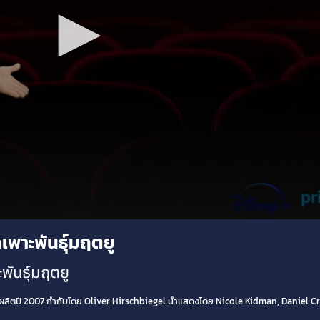
กเพาะพันธุ์มฤตยู
พันธุ์มฤตยู
 ผลิตปี 2007 กำกับโดย Oliver Hirschbiegel นำแสดงโดย Nicole Kidman, Daniel C