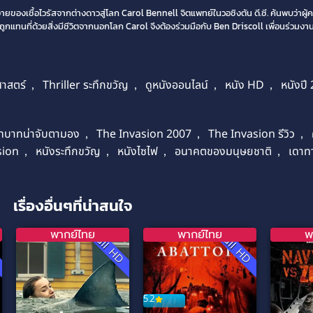
งเชื้อไวรัสจากต่างดาวสู่โลก Carol Bennell จิตแพทย์ในวอชิงตัน ดี.ซี. ค้นพบว่าผู้ค
แทนที่ด้วยสิ่งมีชีวิตจากนอกโลก Carol จึงต้องร่วมมือกับ Ben Driscoll เพื่อนร่วมงานข
ศาสตร์
,
Thriller ระทึกขวัญ
,
ดูหนังออนไลน์
,
หนัง HD
,
หนังปี
ทบาทน่าจับตามอง
,
The Invasion 2007
,
The Invasion รีวิว
,
sion
,
หนังระทึกขวัญ
,
หนังไซไฟ
,
อนาคตของมนุษยชาติ
,
เดาทา
เรื่องอื่นๆที่น่าสนใจ
พากย์ไทย
พากย์ไทย
พ
D
Full HD
Full HD
5.2