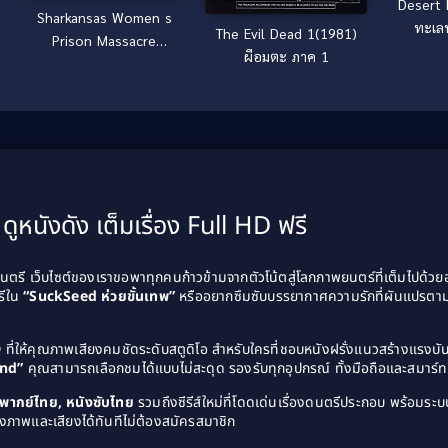
Desert 
Sharkansas Women s
ทะเล
The Evil Dead 1(1981)
Prison Massacre
ผีอมตะ ภาค 1
(2015) อสูรฉลามกัดคุก
แตก
ดูหนังดัง เต็มเรื่อง Full HD ฟรี
รี เว็บไซต์ของเราขอพาทุกคนก้าวข้ามจากตัวโน้ตสู่โลกภาพยนตร์ที่เต็มไปด้ว
รีใน
“SuckSeed ห่วยขั้นเทพ”
หรืออยากซึมซับบรรยากาศความรักที่ผันแปรตาม
D
ที่ให้คุณภาพเสียงคมชัดระดับสตูดิโอ สำหรับใครที่ชอบหนังฝรั่งแนวสร้างแรง
and”
คุณสามารถเลือกชมได้แบบไม่สะดุด รองรับทุกอุปกรณ์ ทั้งมือถือและสมาร์ทท
ังพากย์ไทย, หนังซับไทย
รวมถึงซีรีส์ใหม่ที่โดดเด่นเรื่องดนตรีประกอบ พร้อมระบบ
งภาพและเสียงได้ทันทีไม่ต้องสมัครสมาชิก