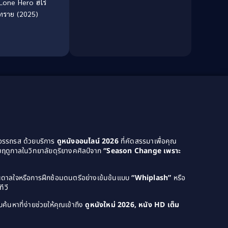
Lone Hero ฮีโร่
ทราย (2025)
Dance เต้น
(13)
Dark Comedy ตลกร้าย
(11)
Detective
(21)
Detective สืบสวน
(46)
Detective สืบสวน
(40)
Disaster
(22)
ยอรรถรส ด้วยบริการ
ดูหนังออนไลน์ 2026
ที่คัดสรรมาเพื่อคุณ
Disney+
(42)
ฤดูกาลในวิทยาลัยดุริยางคศิลป์จาก
“Season Change เพราะ
Documentary สารคดี
(4)
บันดาลใจหรือการฝึกซ้อมดนตรีอย่างเข้มข้นแบบ
“Whiplash”
หรือ
Documentary สารคดี
(58)
ีวี
ค้นหาที่ง่ายช่วยให้คุณเข้าถึง
ดูหนังใหม่ 2026, หนัง HD เต็ม
Drama ดราม่า
(120)
Drama ดราม่า
(1,046)