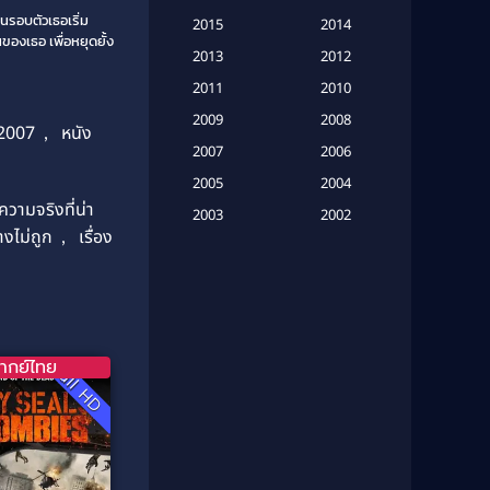
(20)
นรอบตัวเธอเริ่ม
2015
2014
องเธอ เพื่อหยุดยั้ง
Based on a True Story เรื่องจริง
2013
2012
(16)
2011
2010
2009
Based on Novel
(6)
2008
 2007
,
หนัง
2007
2006
Betrayal
(1)
2005
2004
ความจริงที่น่า
Biography
(3)
2003
2002
งไม่ถูก
,
เรื่อง
2001
2000
Biography ชีวประวัติ
(26)
1999
1998
Biography ชีวิตจริง
(41)
1997
1996
1995
1994
Black Comedy
(10)
ากย์ไทย
Full HD
1993
1992
Classic หนังคลาสสิก
(134)
1991
1990
Classic หนังคลาสสิก
(21)
1989
1988
1987
1986
Classic หนังคลาสสิก
(25)