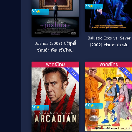
3.5
6.8
Ballistic Ecks vs. Sever
Joshua (2007) บริสุทธิ์
(2002) ฟ้ามหาประลัย
ซ่อนอำมหิต [ซับไทย]
พากย์ไทย
พากย์ไทย
Full HD
Full H
6.0
5.6