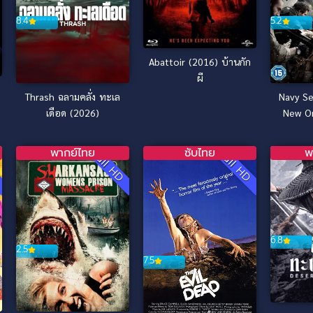
8.4
5.2
Abattoir (2016) บ้านกัก
ผี
Thrash ฉลามคลั่ง ทะเล
Navy Se
เดือด (2026)
New Or
หน่วยจู
พากย์ไทย
ซับไทย
พ
D
Full HD
Full HD
6.8
2.5
7.5