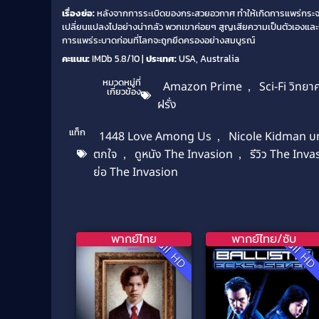
เรื่องย่อ:
หลังจากการระเบิดของกระสวยอวกาศ ทำให้เกิดการแพร่กระจายขอ
เปลี่ยนแปลงไปอย่างน่ากลัว พวกเขาค่อยๆ สูญเสียความเป็นตัวเองและถูก
การแพร่ระบาดก่อนที่โลกจะถูกยึดครองอย่างสมบูรณ์
คะแนน:
IMDb 5.8/10 |
ประเทศ:
USA, Australia
หมวดหมู่ที่
Amazon Prime
,
Sci-Fi วิทยา
เกี่ยวข้อง
ฝรั่ง
แท็ก
1448 Love Among Us
,
Nicole Kidman บ
ตกใจ
,
ดูหนัง The Invasion
,
รีวิว The Inva
ย่อ The Invasion
พากย์ไทย
พากย์ไทย/ซับ
Full HD
Full H