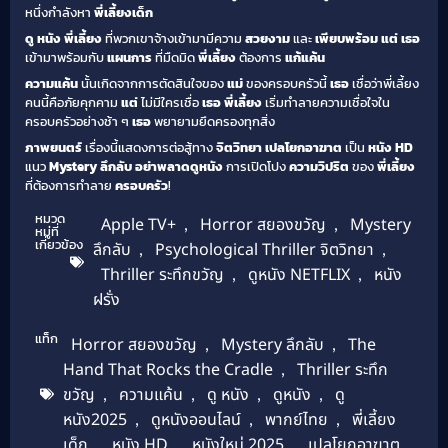
หนึ่งกำลังหา
พี่เลี้ยงเด็ก
ดู หนัง
พี่เลี้ยง
ที่พวกเขาจ้างเข้ามามีความ
สวยงาม
และ
เพียบพร้อม
แต่
เธอ
เข้ามาพร้อมกับ
แผนการ
ที่มืดมิด
พี่เลี้ยง
ต้องการ
แก้แค้น
ความแค้น
นั้นเกิดจากการตัดสินใจของ
แม่
ของครอบครัวนี้
เธอ
เชื่อว่าพี่เลี้ยง
คนนี้คือภัยคุกคาม
แต่
ไม่มีใครเชื่อ
เธอ
พี่เลี้ยง
เริ่มทำลายความเชื่อใจใน
ครอบครัวอย่างช้า ๆ
เธอ
พยายามยึดครองทุกสิ่ง
ภาพยนตร์
เรื่องนี้แสดงการต่อสู้ทาง
จิตวิทยา
เปลโยกอาฆาต
เป็น
หนัง HD
แนว
Mystery ลึกลับ
อย่าพลาดดูหนัง
การเปิดโปง
ความวิปริต
ของ
พี่เลี้ยง
ที่ต้องการทำลาย
ครอบครัว
!
หมวด
Apple TV+
,
Horror สยองขวัญ
,
Mystery
หมู่ที่
เกี่ยวข้อง
ลึกลับ
,
Psychological Thriller จิตวิทยา
,
Thriller ระทึกขวัญ
,
ดูหนัง NETFLIX
,
หนัง
ฝรั่ง
แท็ก
Horror สยองขวัญ
,
Mystery ลึกลับ
,
The
Hand That Rocks the Cradle
,
Thriller ระทึก
ขวัญ
,
ความแค้น
,
ดู หนัง
,
ดูหนัง
,
ดู
หนัง2025
,
ดูหนังออนไลน์
,
พากย์ไทย
,
พี่เลี้ยง
เด็ก
,
หนัง HD
,
หนังใหม่ 2025
,
เปลโยกอาฆาต