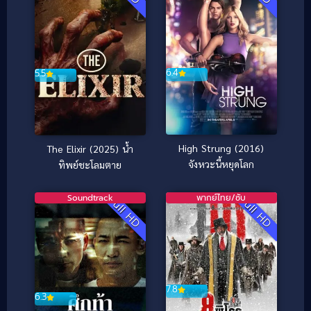
6.4
5.5
High Strung (2016)
The Elixir (2025) น้ำ
จังหวะนี้หยุดโลก
ทิพย์ชะโลมตาย
Soundtrack
พากย์ไทย/ซับ
Full HD
Full HD
7.8
6.3