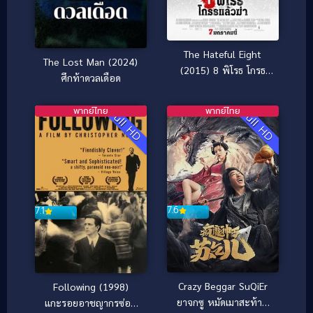
The Hateful Eight
The Lost Man (2024)
(2015) 8 พิโรธ โกรธ
ศึกท้าดวลเดือด
แล้วฆ่า
พากย์ไทย
พากย์ไทย
Full HD
Full HD
7.6
7.1
Crazy Beggar SuQiEr
Following (1998)
ยาจกซู หมัดเมาสะท้าน
แกะรอยอาชญากรซ่อน