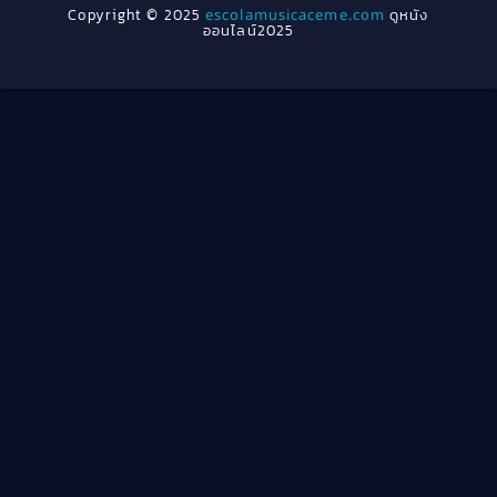
Copyright © 2025
escolamusicaceme.com
ดูหนัง
1940
ออนไลน์2025
Cult Film
(4)
Culture
(8)
Dance เต้น
(13)
Dark Comedy ตลกร้าย
(11)
Detective
(21)
Detective สืบสวน
(40)
Detective สืบสวน
(46)
Disaster
(22)
Disney+
(42)
Documentary สารคดี
(58)
Documentary สารคดี
(4)