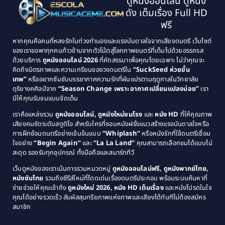
ดูหนังออนไลน์ ดูหนัง
1995
1994
ดัง เต็มเรื่อง Full HD
Classic หนังคลาสสิก
(134)
1993
1992
ฟรี
1991
1990
Classic หนังคลาสสิก
(21)
หากคุณคือคนที่หลงรักในท่วงทำนองและแรงบันดาลใจจากเสียงดนตรี เว็บไซต์
1989
1988
ของเราขอพาทุกคนก้าวข้ามจากตัวโน้ตสู่โลกภาพยนตร์ที่เต็มไปด้วยอรรถรส
Comedy ตลก
(515)
ด้วยบริการ
ดูหนังออนไลน์ 2026
ที่คัดสรรมาเพื่อคุณโดยเฉพาะ ไม่ว่าคุณจะ
1987
1986
คิดถึงมิตรภาพและความเกรียนของวงดนตรีใน
“SuckSeed ห่วยขั้น
1985
1984
Comedy ตลก
(46)
เทพ”
หรืออยากซึมซับบรรยากาศความรักที่ผันแปรตามฤดูกาลในวิทยาลัย
ดุริยางคศิลป์จาก
“Season Change เพราะอากาศเปลี่ยนแปลงบ่อย”
เรา
1983
1982
มีให้คุณรับชมแบบจัดเต็ม
Comedy ตลกขบขัน
(4)
1981
1980
เราคือแหล่งรวม
ดูหนังออนไลน์, ดูหนังใหม่ชนโรง
และ
หนัง HD
ที่ให้คุณภาพ
1979
Coming of Age ก้าวพ้นวัย
(1)
1978
เสียงคมชัดระดับสตูดิโอ สำหรับใครที่ชอบหนังฝรั่งแนวสร้างแรงบันดาลใจหรือ
การฝึกซ้อมดนตรีอย่างเข้มข้นแบบ
“Whiplash”
หรือหนังรักที่ใช้ดนตรีเชื่อม
1976
1975
Coming-of-Age
(3)
ใจอย่าง
“Begin Again”
และ
“La La Land”
คุณสามารถเลือกชมได้แบบไม่
1974
1972
สะดุด รองรับทุกอุปกรณ์ ทั้งมือถือและสมาร์ททีวี
Coming-of-age ชีวิตวัยรุ่น
(21)
1971
1970
เว็บดูหนังของเราเน้นการรวมหมวดหมู่
ดูหนังออนไลน์ฟรี, ดูหนังพากย์ไทย,
หนังซับไทย
รวมถึงซีรีส์ใหม่ที่โดดเด่นเรื่องดนตรีประกอบ พร้อมระบบค้นหาที่
1969
1968
Community
(1)
ง่ายช่วยให้คุณเข้าถึง
ดูหนังใหม่ 2026, หนัง HD เต็มเรื่อง
และหนังโปรดในใจ
1964
1963
คุณได้อย่างรวดเร็ว สัมผัสสุนทรียภาพแห่งภาพและเสียงได้ทันทีไม่ต้องสมัคร
Crime อาชญากรรม
(289)
สมาชิก
1962
1956
1954
1950
Crime อาชญากรรม
(78)