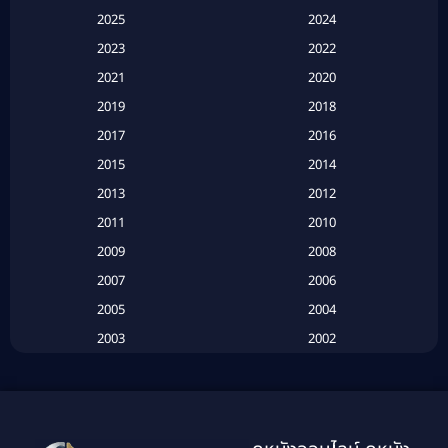
2025
2024
Apple TV+
(120)
2023
2022
Based on a True Story สร้างจากเรื่องจริง
(2)
2021
2020
2019
2018
Based on a True Story เรื่องจริง
(16)
2017
2016
Based on a True Story เรื่องจริง
(20)
2015
2014
2013
2012
Based on Novel
(6)
2011
2010
Betrayal
(1)
2009
2008
Biography
(3)
2007
2006
2005
2004
Biography ชีวประวัติ
(26)
2003
2002
Biography ชีวิตจริง
(41)
2001
2000
1999
1998
Black Comedy
(10)
1997
1996
Classic หนังคลาสสิก
(25)