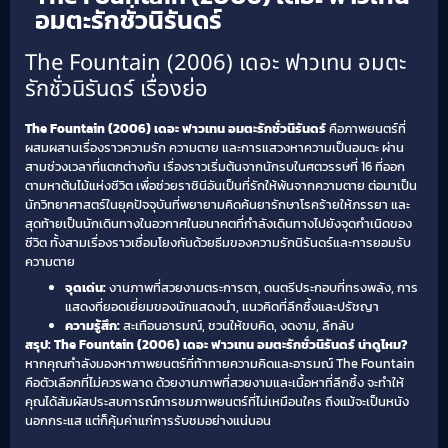
อมตะรักชั่วนิรันดร์
The Fountain (2006) เดอะ ฟาวเทน อมตะ
รักชั่วนิรันดร์ เรื่องย่อ
The Fountain (2006) เดอะ ฟาวเทน อมตะรักชั่วนิรันดร์
คือภาพยนตร์ที่
ผสมผสานเรื่องราวความรัก ความตาย และการแสวงหาความเป็นอมตะ ผ่าน
สามช่วงเวลาที่แตกต่างกัน เรื่องราวเริ่มต้นจากนักรบในศตวรรษที่ 16 ที่ออก
ตามหาต้นไม้แห่งชีวิต เพื่อช่วยราชินีอันเป็นที่รักให้พ้นจากความตาย ต่อมาเป็น
นักวิทยาศาสตร์ในยุคปัจจุบันที่พยายามคิดค้นยารักษาโรคร้ายให้ภรรยา และ
สุดท้ายเป็นนักเดินทางในอวกาศในอนาคตที่กำลังเดินทางไปยังจุดกำเนิดของ
ชีวิต ทั้งสามเรื่องราวเชื่อมโยงกันด้วยธีมของความรักนิรันดร์และการยอมรับ
ความตาย
จุดเด่น:
งานภาพที่สวยงามตระการตา, ดนตรีประกอบที่ทรงพลัง, การ
แสดงที่ยอดเยี่ยมของนักแสดงนำ, แนวคิดที่ลึกซึ้งและปรัชญา
ความรู้สึก:
สะเทือนอารมณ์, ชวนให้ขบคิด, งดงาม, ลึกลับ
สรุป: The Fountain (2006) เดอะ ฟาวเทน อมตะรักชั่วนิรันดร์ น่าดูไหม?
หากคุณกำลังมองหาภาพยนตร์ที่ท้าทายความคิดและอารมณ์ The Fountain
คือตัวเลือกที่ไม่ควรพลาด ด้วยงานภาพที่สวยงามและเนื้อหาที่ลึกซึ้ง จะทำให้
คุณได้สัมผัสประสบการณ์การชมภาพยนตร์ที่ไม่เหมือนใคร ถึงแม้จะเป็นหนัง
นอกกระแส แต่ก็คุ้มค่าแก่การรับชมอย่างแน่นอน