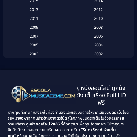
2015
2014
2013
2012
Based on Novel
(6)
2011
2010
Betrayal
(1)
2009
2008
Biography
(3)
2007
2006
2005
2004
Biography ชีวประวัติ
(26)
2003
2002
Biography ชีวิตจริง
(41)
2001
2000
1999
1998
Black Comedy
(10)
1997
1996
Classic หนังคลาสสิก
(134)
ดูหนังออนไลน์ ดูหนัง
1995
1994
ดัง เต็มเรื่อง Full HD
Classic หนังคลาสสิก
(21)
1993
1992
ฟรี
1991
1990
Classic หนังคลาสสิก
(25)
หากคุณคือคนที่หลงรักในท่วงทำนองและแรงบันดาลใจจากเสียงดนตรี เว็บไซต์
1989
1988
ของเราขอพาทุกคนก้าวข้ามจากตัวโน้ตสู่โลกภาพยนตร์ที่เต็มไปด้วยอรรถรส
Comedy ตลก
(46)
ด้วยบริการ
ดูหนังออนไลน์ 2026
ที่คัดสรรมาเพื่อคุณโดยเฉพาะ ไม่ว่าคุณจะ
1987
1986
คิดถึงมิตรภาพและความเกรียนของวงดนตรีใน
“SuckSeed ห่วยขั้น
1985
1984
Comedy ตลก
(515)
เทพ”
หรืออยากซึมซับบรรยากาศความรักที่ผันแปรตามฤดูกาลในวิทยาลัย