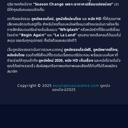
ดุริยางคศิลป์จาก
“Season Change เพราะอากาศเปลี่ยนแปลงบ่อย”
เรา
1983
1982
มีให้คุณรับชมแบบจัดเต็ม
Comedy ตลกขบขัน
(4)
1981
1980
เราคือแหล่งรวม
ดูหนังออนไลน์, ดูหนังใหม่ชนโรง
และ
หนัง HD
ที่ให้คุณภาพ
1979
Coming of Age ก้าวพ้นวัย
(1)
1978
เสียงคมชัดระดับสตูดิโอ สำหรับใครที่ชอบหนังฝรั่งแนวสร้างแรงบันดาลใจหรือ
การฝึกซ้อมดนตรีอย่างเข้มข้นแบบ
“Whiplash”
หรือหนังรักที่ใช้ดนตรีเชื่อม
1976
1975
Coming-of-Age
(3)
ใจอย่าง
“Begin Again”
และ
“La La Land”
คุณสามารถเลือกชมได้แบบไม่
1974
1972
สะดุด รองรับทุกอุปกรณ์ ทั้งมือถือและสมาร์ททีวี
Coming-of-age ชีวิตวัยรุ่น
(21)
1971
1970
เว็บดูหนังของเราเน้นการรวมหมวดหมู่
ดูหนังออนไลน์ฟรี, ดูหนังพากย์ไทย,
หนังซับไทย
รวมถึงซีรีส์ใหม่ที่โดดเด่นเรื่องดนตรีประกอบ พร้อมระบบค้นหาที่
1969
1968
Community
(1)
ง่ายช่วยให้คุณเข้าถึง
ดูหนังใหม่ 2026, หนัง HD เต็มเรื่อง
และหนังโปรดในใจ
1964
1963
คุณได้อย่างรวดเร็ว สัมผัสสุนทรียภาพแห่งภาพและเสียงได้ทันทีไม่ต้องสมัคร
Crime อาชญากรรม
(78)
สมาชิก
1962
1956
1954
1950
Crime อาชญากรรม
(289)
Copyright © 2025
escolamusicaceme.com
ดูหนัง
1940
ออนไลน์2025
Cult Film
(4)
Culture
(8)
Dance เต้น
(13)
Dark Comedy ตลกร้าย
(11)