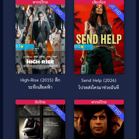
พากย์ไทย
เสียงโรง
Full HD
Full HD
6.1
0.0
High-Rise (2015) ตึก
Send Help (2026)
ระทึกเสียดฟ้า
โปรดส่งใครมาช่วยฉันที
ซับไทย
พากย์ไทย
Full HD
Full HD