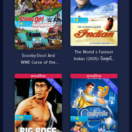
7.8
6.5
The World s Fastest
Scooby-Doo! And
Indian (2005) บิดสุดใจ
WWE Curse of the
แรงเกินฝัน
Speed Demon (2016)
สคูบี้-ดู! ตอน คำสาป
พากย์ไทย
พากย์ไทย
Full HD
Full HD
ปีศาจพันธุ์ซิ่ง
6.3
7.0