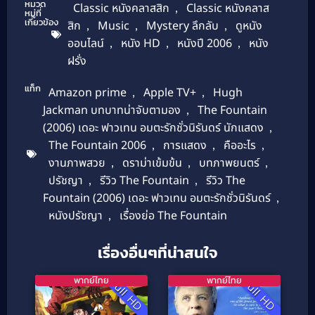
หมวด
Classic หนังคลาสสิก
,
Classic หนังคลาส
หมู่ที่
เกี่ยวข้อง
สิก
,
Music
,
Mystery ลึกลับ
,
ดูหนัง
ออนไลน์
,
หนัง HD
,
หนังปี 2006
,
หนัง
ฝรั่ง
แท็ก
Amazon prime
,
Apple TV+
,
Hugh
Jackman บทบาทน่าจับตามอง
,
The Fountain
(2006) เดอะ ฟาวเทน อมตะรักชั่วนิรันดร์ นักแสดง
,
The Fountain 2006
,
การแสดง
,
คืออะไร
,
งานภาพสวย
,
ดราม่าเข้มข้น
,
บทภาพยนตร์
,
ปรัชญา
,
รีวิว The Fountain
,
รีวิว The
Fountain (2006) เดอะ ฟาวเทน อมตะรักชั่วนิรันดร์
,
หนังปรัชญา
,
เรื่องย่อ The Fountain
เรื่องอื่นๆที่น่าสนใจ
พากย์ไทย
พากย์ไทย
Full HD
Full HD