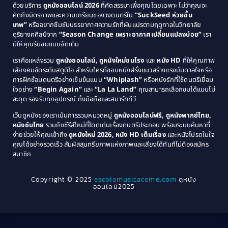
Comedy ตลก
(515)
ด้วยบริการ
ดูหนังออนไลน์ 2026
ที่คัดสรรมาเพื่อคุณโดยเฉพาะ ไม่ว่าคุณจะ
1987
1986
คิดถึงมิตรภาพและความเกรียนของวงดนตรีใน
“SuckSeed ห่วยขั้น
1985
1984
Comedy ตลก
(46)
เทพ”
หรืออยากซึมซับบรรยากาศความรักที่ผันแปรตามฤดูกาลในวิทยาลัย
ดุริยางคศิลป์จาก
“Season Change เพราะอากาศเปลี่ยนแปลงบ่อย”
เรา
1983
1982
มีให้คุณรับชมแบบจัดเต็ม
Comedy ตลกขบขัน
(4)
1981
1980
เราคือแหล่งรวม
ดูหนังออนไลน์, ดูหนังใหม่ชนโรง
และ
หนัง HD
ที่ให้คุณภาพ
1979
Coming of Age ก้าวพ้นวัย
(1)
1978
เสียงคมชัดระดับสตูดิโอ สำหรับใครที่ชอบหนังฝรั่งแนวสร้างแรงบันดาลใจหรือ
การฝึกซ้อมดนตรีอย่างเข้มข้นแบบ
“Whiplash”
หรือหนังรักที่ใช้ดนตรีเชื่อม
1976
1975
Coming-of-Age
(3)
ใจอย่าง
“Begin Again”
และ
“La La Land”
คุณสามารถเลือกชมได้แบบไม่
1974
1972
สะดุด รองรับทุกอุปกรณ์ ทั้งมือถือและสมาร์ททีวี
Coming-of-age ชีวิตวัยรุ่น
(21)
1971
1970
เว็บดูหนังของเราเน้นการรวมหมวดหมู่
ดูหนังออนไลน์ฟรี, ดูหนังพากย์ไทย,
หนังซับไทย
รวมถึงซีรีส์ใหม่ที่โดดเด่นเรื่องดนตรีประกอบ พร้อมระบบค้นหาที่
1969
1968
Community
(1)
ง่ายช่วยให้คุณเข้าถึง
ดูหนังใหม่ 2026, หนัง HD เต็มเรื่อง
และหนังโปรดในใจ
1964
1963
คุณได้อย่างรวดเร็ว สัมผัสสุนทรียภาพแห่งภาพและเสียงได้ทันทีไม่ต้องสมัคร
Crime อาชญากรรม
(289)
สมาชิก
1962
1956
1954
1950
Crime อาชญากรรม
(78)
Copyright © 2025
escolamusicaceme.com
ดูหนัง
1940
ออนไลน์2025
Cult Film
(4)
Culture
(8)