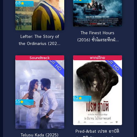
6.8
The Finest Hours
Lefter: The Story of
(2016) ชั่วโมงระทึกฝ่า
the Ordinarius (2025)
วิกฤตทะเลเดือด
ตำนานฟุตบอลเหนือ
ธรรมดา
Soundtrack
พากย์ไทย
Full HD
Full HD
6.2
5.5
Pred-Arbat เปรต อาบัติ
Telusu Kada (2025)