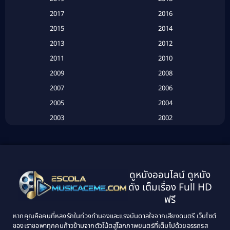
Based on a True Story เรื่องจริง
(16)
2017
2016
Based on a True Story เรื่องจริง
(20)
2015
2014
2013
2012
Based on Novel
(6)
2011
2010
Betrayal
(1)
2009
2008
Biography
(3)
2007
2006
2005
2004
Biography ชีวประวัติ
(26)
2003
2002
Biography ชีวิตจริง
(41)
2001
2000
1999
1998
Black Comedy
(10)
1997
1996
Classic หนังคลาสสิก
(25)
ดูหนังออนไลน์ ดูหนัง
1995
1994
ดัง เต็มเรื่อง Full HD
Classic หนังคลาสสิก
(134)
1993
1992
ฟรี
1991
1990
Classic หนังคลาสสิก
(21)
หากคุณคือคนที่หลงรักในท่วงทำนองและแรงบันดาลใจจากเสียงดนตรี เว็บไซต์
1989
1988
ของเราขอพาทุกคนก้าวข้ามจากตัวโน้ตสู่โลกภาพยนตร์ที่เต็มไปด้วยอรรถรส