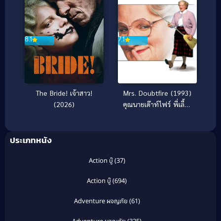
7.1
8.1
Mrs. Doubtfire (1993)
The Bride! เจ้าสาว!
คุณนายเด๊าท์ไฟร์ พี่เลี้ยง
(2026)
หัวใจหนุงหนิง
ประเภทหนัง
Action บู๊
(37)
Action บู๊
(694)
Adventure ผจญภัย
(61)