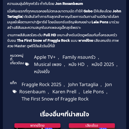
ความอบอุ่นให้ทุกหัวใจ กำกับโดย
Jon Rosenbaum
เมื่อหิมะแรกที่ทุกคนรอคอยไม่ตกลงมาตามนัด ทำให้
Gobo
(ให้เสียงโดย
John
Tartaglia
) ตัดสินใจทำภารกิจสุดกล้าหาญด้วยการเดินทางข้ามมิติมายังโลก
มนุษย์เพื่อตามหาปาฏิหาริย์ โดยมีแขกรับเชิญพิเศษอย่าง
Lele Pons
มาร่วม
สร้างสีสันและความสนุกในบทเพลงดูเอ็ทสุดไพเราะ
งานภาพสีสันสดใสระดับ
Full HD
เหมาะสำหรับเปิดดูพร้อมกันทั้งครอบครัว
รับชม
The First Snow of Fraggle Rock
แบบ
พากย์ไทย
เสียงคมชัด ภาพ
สวย Master ดูฟรีได้แล้ววันนี้ที่นี่!
หมวดหมู่
Apple TV+
,
Family ครอบครัว
,
ที่
เกี่ยวข้อง
Musical เพลง
,
หนัง HD
,
หนังปี 2025
,
หนังฝรั่ง
แท็ก
Fraggle Rock 2025
,
John Tartaglia
,
Jon
Rosenbaum
,
Karen Prell
,
Lele Pons
,
The First Snow of Fraggle Rock
เรื่องอื่นๆที่น่าสนใจ
พากย์ไทย
เสียงโรง