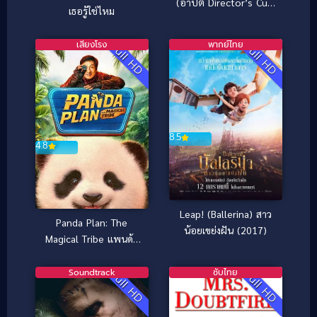
(อาปัติ Director’s Cut)
เธอรู้ใช่ไหม
(2017)
เสียงโรง
พากย์ไทย
Full HD
Full HD
8.5
4.8
Leap! (Ballerina) สาว
Panda Plan: The
น้อยเขย่งฝัน (2017)
Magical Tribe แพนด้า
เด้ง ยกกำลังฟัด (2026)
Soundtrack
ซับไทย
Full HD
Full HD