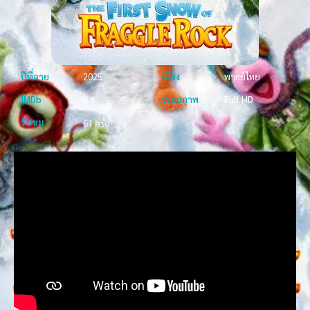
ปีที่ฉาย
2025
เสียง
พากย์ไทย
IMDb
6.6
ระบบภาพ
Full HD
รับชม
61 ครั้ง