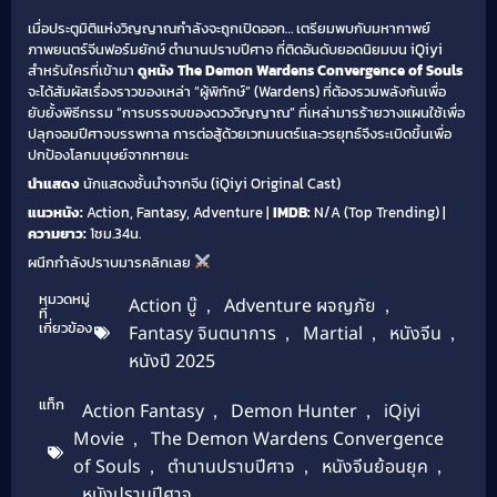
เมื่อประตูมิติแห่งวิญญาณกำลังจะถูกเปิดออก… เตรียมพบกับมหากาพย์
ภาพยนตร์จีนฟอร์มยักษ์ ตำนานปราบปีศาจ ที่ติดอันดับยอดนิยมบน iQiyi
สำหรับใครที่เข้ามา
ดูหนัง The Demon Wardens Convergence of Souls
จะได้สัมผัสเรื่องราวของเหล่า “ผู้พิทักษ์” (Wardens) ที่ต้องรวมพลังกันเพื่อ
ยับยั้งพิธีกรรม “การบรรจบของดวงวิญญาณ” ที่เหล่ามารร้ายวางแผนใช้เพื่อ
ปลุกจอมปีศาจบรรพกาล การต่อสู้ด้วยเวทมนตร์และวรยุทธ์จึงระเบิดขึ้นเพื่อ
ปกป้องโลกมนุษย์จากหายนะ
นำแสดง
นักแสดงชั้นนำจากจีน (iQiyi Original Cast)
แนวหนัง:
Action, Fantasy, Adventure |
IMDB:
N/A (Top Trending) |
ความยาว:
1ชม.34น.
ผนึกกำลังปราบมารคลิกเลย
หมวดหมู่
Action บู๊
,
Adventure ผจญภัย
,
ที่
เกี่ยวข้อง
Fantasy จินตนาการ
,
Martial
,
หนังจีน
,
หนังปี 2025
แท็ก
Action Fantasy
,
Demon Hunter
,
iQiyi
Movie
,
The Demon Wardens Convergence
of Souls
,
ตำนานปราบปีศาจ
,
หนังจีนย้อนยุค
,
หนังปราบปีศาจ