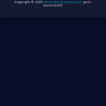
Copyright © 2025
escolamusicaceme.com
ดูหนัง
1940
ออนไลน์2025
Cult Film
(4)
Culture
(8)
Dance เต้น
(13)
Dark Comedy ตลกร้าย
(11)
Detective
(21)
Detective สืบสวน
(46)
Detective สืบสวน
(40)
Disaster
(22)
Disney+
(42)
Documentary สารคดี
(4)
Documentary สารคดี
(58)