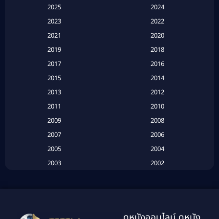
2025
2024
Apple TV+
(120)
2023
2022
Based on a True Story สร้างจากเรื่องจริง
(2)
2021
2020
2019
2018
Based on a True Story เรื่องจริง
(20)
2017
2016
Based on a True Story เรื่องจริง
(16)
2015
2014
2013
2012
Based on Novel
(6)
2011
2010
Betrayal
(1)
2009
2008
Biography
(3)
2007
2006
2005
2004
Biography ชีวประวัติ
(26)
2003
2002
Biography ชีวิตจริง
(41)
2001
2000
1999
1998
Black Comedy
(10)
1997
1996
Classic หนังคลาสสิก
(134)
ดูหนังออนไลน์ ดูหนัง