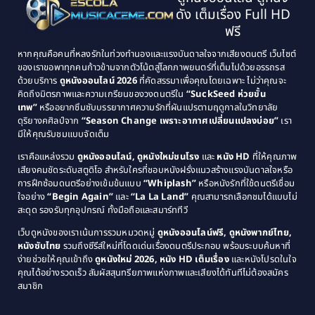
1995
1994
ดัง เต็มเรื่อง Full HD
Classic หนังคลาสสิก
(21)
1993
1992
ฟรี
1991
1990
Classic หนังคลาสสิก
(25)
หากคุณคือคนที่หลงรักในท่วงทำนองและแรงบันดาลใจจากเสียงดนตรี เว็บไซต์
1989
1988
ของเราขอพาทุกคนก้าวข้ามจากตัวโน้ตสู่โลกภาพยนตร์ที่เต็มไปด้วยอรรถรส
Comedy ตลก
(46)
ด้วยบริการ
ดูหนังออนไลน์ 2026
ที่คัดสรรมาเพื่อคุณโดยเฉพาะ ไม่ว่าคุณจะ
1987
1986
คิดถึงมิตรภาพและความเกรียนของวงดนตรีใน
“SuckSeed ห่วยขั้น
1985
1984
Comedy ตลก
(515)
เทพ”
หรืออยากซึมซับบรรยากาศความรักที่ผันแปรตามฤดูกาลในวิทยาลัย
ดุริยางคศิลป์จาก
“Season Change เพราะอากาศเปลี่ยนแปลงบ่อย”
เรา
1983
1982
มีให้คุณรับชมแบบจัดเต็ม
Comedy ตลกขบขัน
(4)
1981
1980
เราคือแหล่งรวม
ดูหนังออนไลน์, ดูหนังใหม่ชนโรง
และ
หนัง HD
ที่ให้คุณภาพ
1979
Coming of Age ก้าวพ้นวัย
(1)
1978
เสียงคมชัดระดับสตูดิโอ สำหรับใครที่ชอบหนังฝรั่งแนวสร้างแรงบันดาลใจหรือ
การฝึกซ้อมดนตรีอย่างเข้มข้นแบบ
“Whiplash”
หรือหนังรักที่ใช้ดนตรีเชื่อม
1976
1975
Coming-of-Age
(3)
ใจอย่าง
“Begin Again”
และ
“La La Land”
คุณสามารถเลือกชมได้แบบไม่
1974
1972
สะดุด รองรับทุกอุปกรณ์ ทั้งมือถือและสมาร์ททีวี
Coming-of-age ชีวิตวัยรุ่น
(21)
1971
1970
เว็บดูหนังของเราเน้นการรวมหมวดหมู่
ดูหนังออนไลน์ฟรี, ดูหนังพากย์ไทย,
หนังซับไทย
รวมถึงซีรีส์ใหม่ที่โดดเด่นเรื่องดนตรีประกอบ พร้อมระบบค้นหาที่
1969
1968
Community
(1)
ง่ายช่วยให้คุณเข้าถึง
ดูหนังใหม่ 2026, หนัง HD เต็มเรื่อง
และหนังโปรดในใจ
1964
1963
คุณได้อย่างรวดเร็ว สัมผัสสุนทรียภาพแห่งภาพและเสียงได้ทันทีไม่ต้องสมัคร
Crime อาชญากรรม
(78)
สมาชิก
1962
1956
1954
1950
Crime อาชญากรรม
(289)