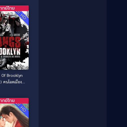
1987
1986
Classic หนังคลาสสิก
(25)
ากย์ไทย
Full HD
1985
1984
Comedy ตลก
(46)
1983
1982
1981
1980
Comedy ตลก
(515)
1979
1978
Comedy ตลกขบขัน
(4)
1976
1975
Coming of Age ก้าวพ้นวัย
(1)
1974
1972
1971
1970
Coming-of-Age
(3)
1969
1968
Coming-of-age ชีวิตวัยรุ่น
(21)
 Of Brooklyn
1964
1963
) คนโฉดเมือง
1962
1956
Community
(1)
อันธพาล
1954
1950
Crime อาชญากรรม
(78)
ากย์ไทย
Full HD
1940
Crime อาชญากรรม
(289)
Cult Film
(4)