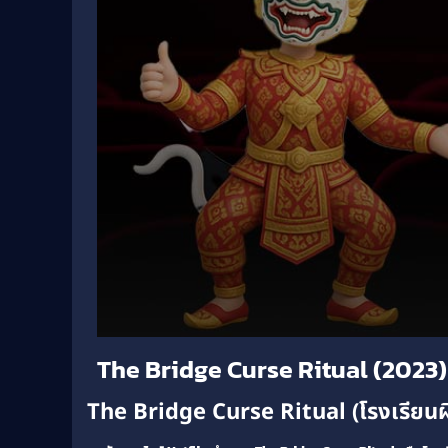
Volume
The Bridge Curse Ritual (2023) โ
90%
The Bridge Curse Ritual (โรงเรียนผี