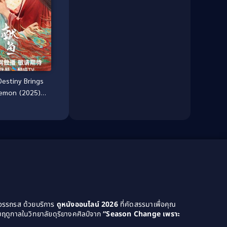
Culture
(8)
Dance เต้น
(13)
Dark Comedy ตลกร้าย
(11)
Detective
(21)
estiny Brings
emon (2025)
Detective สืบสวน
(46)
าของปลาเค็ม
Detective สืบสวน
(40)
Disaster
(22)
Disney+
(42)
Documentary สารคดี
(4)
Documentary สารคดี
(58)
ยอรรถรส ด้วยบริการ
ดูหนังออนไลน์ 2026
ที่คัดสรรมาเพื่อคุณ
ฤดูกาลในวิทยาลัยดุริยางคศิลป์จาก
“Season Change เพราะ
Drama ดราม่า
(120)