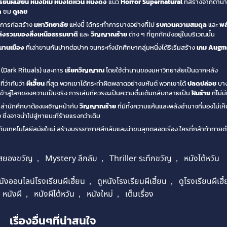
รียนผีเฮี้ยน
หนังใหม่
หนังไต้หวัน
หนังดัง
แนว
Horror
Supernatural
ที่สร้างจากตำนา
ด
ชม
ดูเลย
การก่อสร้าง
มหาวิทยาลัย
แห่งนี้ ได้กระทำการบางอย่างที่ไป
รบกวนความสมดุล
และ
พล
่งรวมของสิ่งเหนือธรรมชาติ
และ
วิญญาณร้าย
ต่าง ๆ ที่ถูกกักขังอยู่ในบริเวณนั้น
นานเมือง
ที่เล่าขานกันปากต่อปาก จนกระทั่งนักศึกษากลุ่มหนึ่งได้ริเริ่มสร้าง
เกม Augme
(Dark Rituals) และการ
เรียกวิญญาณ
โดยใช้ตำนานของมหาวิทยาลัยเป็นฉากหลัง
ี่ว่ากันว่า
ผีเฮี้ยน
ที่สุด พวกเขาได้กระทำผิดพลาดอย่างมหันต์ พวกเขาได้
ปลดปล่อย
บาง
าสู่โลกของความเป็นจริง การเล่นที่ควรจะเป็นความตื่นเต้นกลับกลายเป็น
ฝันร้าย
ที่ไม่
เหล่านักศึกษาต้องเผชิญหน้ากับ
วิญญาณร้าย
ที่มีทั้งความแค้นและพลังอำนาจที่มองไม่
ง ซึ่งอาจนำไปสู่หายนะที่ร้ายแรงกว่าเดิม
บเทคโนโลยีสมัยใหม่ สร้างบรรยากาศลึกลับและน่าขนลุกตลอดเรื่อง ใครที่กล้าท้าทาย
สยองขวัญ
,
Mystery ลึกลับ
,
Thriller ระทึกขวัญ
,
หนังไต้หวัน
นังออนไลน์โรงเรียนผีเฮี้ยน
,
ดูหนังโรงเรียนผีเฮี้ยน
,
ดูโรงเรียนผีเฮี
หนังผี
,
หนังผีไต้หวัน
,
หนังใหม่
,
เต็มเรื่อง
เรื่องอื่นๆที่น่าสนใจ