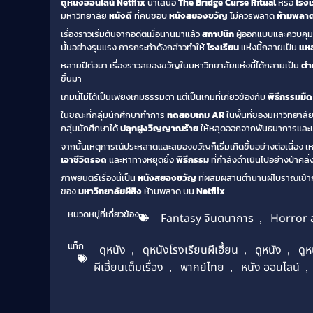
ดูหนังออนไลน์
Netflix
นำเสนอ
The Bridge Curse Ritual
หรือ
โรงเ
มหาวิทยาลัย
หนังดี
ที่คนชอบ
หนังสยองขวัญ
ไม่ควรพลาด
ห้ามพลา
เรื่องราวเริ่มต้นจากอดีตเมื่อนานมาแล้ว
สถาปนิก
ผู้ออกแบบและควบคุม
นั้นอย่างรุนแรง การกระทำดังกล่าวทำให้
โรงเรียน
แห่งนี้กลายเป็น
แหล
หลายปีต่อมา เรื่องราวสยองขวัญในมหาวิทยาลัยแห่งนี้ได้กลายเป็น
ตำ
ขึ้นมา
เกมนี้ไม่ได้เป็นเพียงเกมธรรมดา แต่เป็นเกมที่เกี่ยวข้องกับ
พิธีกรรมมืด
ในขณะที่กลุ่มนักศึกษาทำการ
ทดสอบเกม AR
ในพื้นที่ของมหาวิทยาลัยท
กลุ่มนักศึกษาได้
ปลุกฝูงวิญญาณร้าย
ให้หลุดออกจากพันธนาการและเข้
จากนั้นเหตุการณ์ประหลาดและสยองขวัญก็เริ่มเกิดขึ้นอย่างต่อเนื่อง 
เอาชีวิตรอด
และหาทางหยุดยั้ง
พิธีกรรม
ที่กำลังดำเนินไปอย่างบ้าคลั่
ภาพยนตร์เรื่องนี้เป็น
หนังสยองขวัญ
ที่ผสมผสานตำนานผีโบราณเข้ากั
ของ
มหาวิทยาลัยผีสิง
ห้ามพลาด บน
Netflix
หมวดหมู่ที่เกี่ยวข้อง
Fantasy จินตนาการ
,
Horror 
แท็ก
ดุหนัง
,
ดุหนังโรงเรียนผีเฮี้ยน
,
ดูหนัง
,
ดูห
ผีเฮี้ยนเต็มเรื่อง
,
พากย์ไทย
,
หนัง ออนไลน์
,