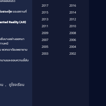
นหลอนในรั้ว
Based on a True Story เรื่องจริง
2017
2016
(20)
ังฮวงจุ้ย
ของสถานที่
2015
2014
Based on a True Story เรื่องจริง
2013
2012
nted Reality (AR)
(16)
2011
2010
2009
Based on Novel
(6)
2008
สิ่งบางอย่างออกมา
2007
2006
Betrayal
(1)
มีทางหนี
2005
2004
เห็น พวกเขาต้องพยายาม
Biography
(3)
2003
2002
ตำนานและชอบความลี้ลับ
2001
2000
Biography ชีวประวัติ
(26)
1999
1998
Biography ชีวิตจริง
(41)
1997
1996
1995
1994
Black Comedy
(10)
้ยน
,
ดูโรงเรียน
1993
1992
Classic หนังคลาสสิก
(134)
1991
1990
Classic หนังคลาสสิก
(21)
1989
1988