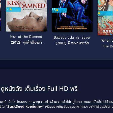
5.1
3.5
Kiss of the Damned
Ballistic Ecks vs. Sever
When D
(2012) จุมพิตต้องคำ
(2002) ฟ้ามหาประลัย
The D
สาป
วาสน
ดูหนังดัง เต็มเรื่อง Full HD ฟรี
รี เว็บไซต์ของเราขอพาทุกคนก้าวข้ามจากตัวโน้ตสู่โลกภาพยนตร์ที่เต็มไปด้ว
รีใน
“SuckSeed ห่วยขั้นเทพ”
หรืออยากซึมซับบรรยากาศความรักที่ผันแปรตาม