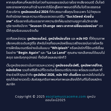
Classic หนังคลาสสิก
(134)
หากคุณคือคนที่หลงรักในท่วงทำนองและแรงบันดาลใจจากเสียงดนตรี เว็บไซต์
1989
1988
ของเราขอพาทุกคนก้าวข้ามจากตัวโน้ตสู่โลกภาพยนตร์ที่เต็มไปด้วยอรรถรส
Comedy ตลก
(46)
ด้วยบริการ
ดูหนังออนไลน์ 2026
ที่คัดสรรมาเพื่อคุณโดยเฉพาะ ไม่ว่าคุณจะ
1987
1986
คิดถึงมิตรภาพและความเกรียนของวงดนตรีใน
“SuckSeed ห่วยขั้น
1985
1984
Comedy ตลก
(515)
เทพ”
หรืออยากซึมซับบรรยากาศความรักที่ผันแปรตามฤดูกาลในวิทยาลัย
ดุริยางคศิลป์จาก
“Season Change เพราะอากาศเปลี่ยนแปลงบ่อย”
เรา
1983
1982
มีให้คุณรับชมแบบจัดเต็ม
Comedy ตลกขบขัน
(4)
1981
1980
เราคือแหล่งรวม
ดูหนังออนไลน์, ดูหนังใหม่ชนโรง
และ
หนัง HD
ที่ให้คุณภาพ
1979
Coming of Age ก้าวพ้นวัย
(1)
1978
เสียงคมชัดระดับสตูดิโอ สำหรับใครที่ชอบหนังฝรั่งแนวสร้างแรงบันดาลใจหรือ
การฝึกซ้อมดนตรีอย่างเข้มข้นแบบ
“Whiplash”
หรือหนังรักที่ใช้ดนตรีเชื่อม
1976
1975
Coming-of-Age
(3)
ใจอย่าง
“Begin Again”
และ
“La La Land”
คุณสามารถเลือกชมได้แบบไม่
1974
1972
สะดุด รองรับทุกอุปกรณ์ ทั้งมือถือและสมาร์ททีวี
Coming-of-age ชีวิตวัยรุ่น
(21)
1971
1970
เว็บดูหนังของเราเน้นการรวมหมวดหมู่
ดูหนังออนไลน์ฟรี, ดูหนังพากย์ไทย,
หนังซับไทย
รวมถึงซีรีส์ใหม่ที่โดดเด่นเรื่องดนตรีประกอบ พร้อมระบบค้นหาที่
1969
1968
Community
(1)
ง่ายช่วยให้คุณเข้าถึง
ดูหนังใหม่ 2026, หนัง HD เต็มเรื่อง
และหนังโปรดในใจ
1964
1963
คุณได้อย่างรวดเร็ว สัมผัสสุนทรียภาพแห่งภาพและเสียงได้ทันทีไม่ต้องสมัคร
Crime อาชญากรรม
(78)
สมาชิก
1962
1956
1954
1950
Crime อาชญากรรม
(289)
Copyright © 2025
escolamusicaceme.com
ดูหนัง
1940
ออนไลน์2025
Cult Film
(4)