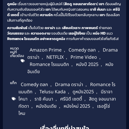
ดูหนัง
เรื่องราวของชายหนุ่มผู้มีเสน่ห์ (
สิดดู จอนนาลากัดดา
)
เขา
ต้องเผชิญ
กับความซับซ้อนของหัวใจ
เขา
ได้พบกับหญิงสาวสองคน
ราชิ คันนา
และ
ศรีนิ
ดี เชตตี้
เข้ามาในชีวิต
ความรัก
ครั้งนี้ไม่ได้โรยด้วยกลีบกุหลาบ
เขา
ต้องเลือก
เส้นทางที่ถูกต้อง
ความสัมพันธ์
เต็มไปด้วย
ดราม่า
และ
เสียงหัวเราะ
ภาพยนตร์
ถ่ายทอด
วัฒนธรรม
และ
ความงดงาม
ของอินเดีย
เธอรู้ใช่ไหม
เป็น
หนัง HD
แนว
Romance โรแมนติก
อย่าพลาดดูหนัง
การค้นหาคำตอบของหัวใจที่แท้จริง!
หมวด
Amazon Prime
,
Comedy ตลก
,
Drama
หมู่ที่
เกี่ยวข้อง
ดราม่า
,
NETFLIX
,
Prime Video
,
Romance โรแมนติก
,
หนังปี 2025
,
หนัง
อินเดีย
แท็ก
Comedy ตลก
,
Drama ดราม่า
,
Romance โร
แมนติก
,
Telusu Kada
,
ดูหนัง2025
,
นีราจา
โคนา
,
ราชิ คันนา
,
ศรีนิดี เชตตี้
,
สิดดู จอนนาลา
กัดดา
,
หนังอินเดีย
,
หนังใหม่ 2025
,
เธอรู้ใช่
ไหม
เรื่องอื่นๆที่น่าสนใจ