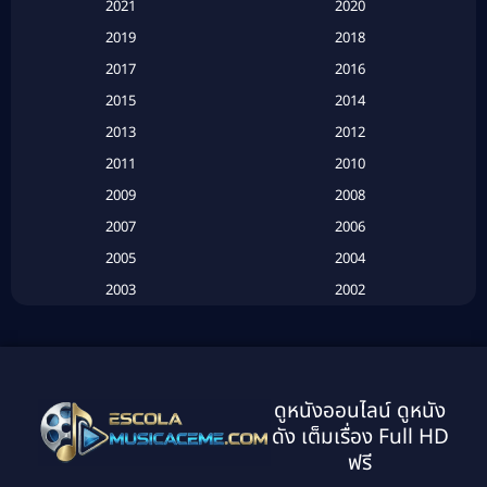
Based on a True Story สร้างจากเรื่องจริง
(2)
2021
2020
2019
2018
Based on a True Story เรื่องจริง
(16)
2017
2016
Based on a True Story เรื่องจริง
(20)
2015
2014
2013
2012
Based on Novel
(6)
2011
2010
Betrayal
(1)
2009
2008
Biography
(3)
2007
2006
2005
2004
Biography ชีวประวัติ
(26)
2003
2002
Biography ชีวิตจริง
(41)
2001
2000
1999
1998
Black Comedy
(10)
1997
1996
Classic หนังคลาสสิก
(21)
ดูหนังออนไลน์ ดูหนัง
1995
1994
ดัง เต็มเรื่อง Full HD
Classic หนังคลาสสิก
(25)
1993
1992
ฟรี
1991
1990