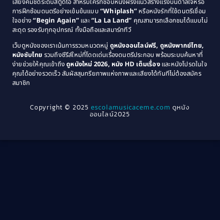
เสียงคมชัดระดับสตูดิโอ สำหรับใครที่ชอบหนังฝรั่งแนวสร้างแรงบันดาลใจหรือ
การฝึกซ้อมดนตรีอย่างเข้มข้นแบบ
“Whiplash”
หรือหนังรักที่ใช้ดนตรีเชื่อม
1976
1975
Coming-of-Age
(3)
ใจอย่าง
“Begin Again”
และ
“La La Land”
คุณสามารถเลือกชมได้แบบไม่
1974
1972
สะดุด รองรับทุกอุปกรณ์ ทั้งมือถือและสมาร์ททีวี
Coming-of-age ชีวิตวัยรุ่น
(21)
1971
1970
เว็บดูหนังของเราเน้นการรวมหมวดหมู่
ดูหนังออนไลน์ฟรี, ดูหนังพากย์ไทย,
หนังซับไทย
รวมถึงซีรีส์ใหม่ที่โดดเด่นเรื่องดนตรีประกอบ พร้อมระบบค้นหาที่
1969
1968
Community
(1)
ง่ายช่วยให้คุณเข้าถึง
ดูหนังใหม่ 2026, หนัง HD เต็มเรื่อง
และหนังโปรดในใจ
1964
1963
คุณได้อย่างรวดเร็ว สัมผัสสุนทรียภาพแห่งภาพและเสียงได้ทันทีไม่ต้องสมัคร
Crime อาชญากรรม
(78)
สมาชิก
1962
1956
1954
1950
Crime อาชญากรรม
(289)
Copyright © 2025
escolamusicaceme.com
ดูหนัง
1940
ออนไลน์2025
Cult Film
(4)
Culture
(8)
Dance เต้น
(13)
Dark Comedy ตลกร้าย
(11)
Detective
(21)
Detective สืบสวน
(46)