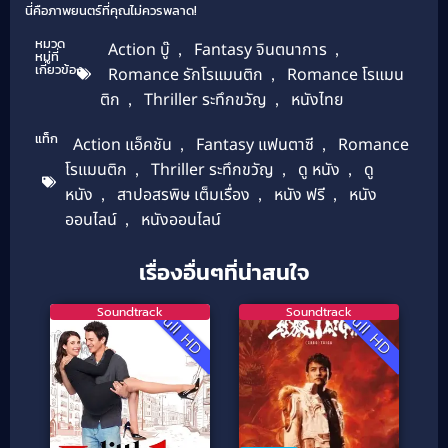
นี่คือภาพยนตร์ที่คุณไม่ควรพลาด!
หมวด
Action บู๊
,
Fantasy จินตนาการ
,
หมู่ที่
เกี่ยวข้อง
Romance รักโรแมนติก
,
Romance โรแมน
ติก
,
Thriller ระทึกขวัญ
,
หนังไทย
แท็ก
Action แอ็คชัน
,
Fantasy แฟนตาซี
,
Romance
โรแมนติก
,
Thriller ระทึกขวัญ
,
ดู หนัง
,
ดู
หนัง
,
สาปอสรพิษ เต็มเรื่อง
,
หนัง ฟรี
,
หนัง
ออนไลน์
,
หนังออนไลน์
เรื่องอื่นๆที่น่าสนใจ
Soundtrack
Soundtrack
Full HD
Full HD