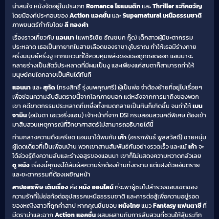
น่าสนใจ หนังจัดอยู่ในประเภท
Romance โรแมนติก
และ
Thriller ระทึกขวัญ
โดยมีองค์ประกอบของ
Action แอคชั่น
และ
Supernatural เหนือธรรมชาติ
ภาพยนตร์กำกับโดย
ลี ทองคำ
เรื่องราวเกี่ยวกับ
แอนนา
(แพทริเซีย ธัญชนก กู๊ด) เด็กสาวผู้มีชะตากรรม
ประหลาด เธอเป็นทายาทในสายเลือดของราชางูโบราณ ทำให้เธอมีร่างกาย
ครึ่งมนุษย์ครึ่งงู หากแหวนที่ใช้ควบคุมพลังของเธอถูกถอดออก แอนนาจะ
กลายร่างเป็นสัตว์ประหลาดที่มีผมเป็นงู และเพียงแค่สบตาก็สามารถทำให้
มนุษย์คนใดกลายเป็นหินได้ทันที
แอนนา
และ
สุทัด
(ทรงสิทธิ์ รุ่งนพคุณศรี) ผู้เป็นพ่อ จำต้องย้ายที่อยู่ไปเรื่อยๆ
เพื่อซ่อนความลับอันตรายนี้จากโลกภายนอก แต่หลังจากการมาถึงของพวก
เขา คดีฆาตกรรมประหลาดที่เหยื่อทั้งหมดกลายเป็นหินก็เกิดขึ้น จนทำให้
เบน
จามิน
(อนันดา เอเวอริ่งแฮม) เจ้าหน้าที่จาก DSI กรมสอบสวนคดีพิเศษ ต้องเข้า
มาสืบสวนเหตุการณ์ที่วิทยาศาสตร์ไม่สามารถอธิบายได้นี้
ท่ามกลางความตึงเครียด แอนนาได้พบกับ
เก้า
(อรรถพันธ์ พูลสวัสดิ์) ชายหนุ่ม
ผู้โดดเดี่ยวที่เป็นเพื่อนบ้าน พวกเขาสานสัมพันธ์กันอย่างรวดเร็ว และแม้
เก้า
จะ
ได้ล่วงรู้ถึงความลับและร่างอสูรของแอนนา เขาก็ไม่แสดงความหวาดกลัวเลย
ดู หนัง
เรื่องนี้คุณจะได้สัมผัสความรักต้องห้ามที่งดงาม แต่แฝงด้วยอันตราย
และชะตากรรมที่ต้องเผชิญหน้า
สาปอสรพิษ เต็มเรื่อง
คือ
หนัง ออนไลน์
ที่จะพาผู้ชมไปสำรวจขอบเขตของ
ความรักที่ไม่ย่อท้อต่ออุปสรรคเหนือธรรมชาติ และการต่อสู้เพื่อความอยู่รอด
ของหญิงสาวที่ถูกคำสาป หากคุณชื่นชอบ
หนังไทย
แนว
Fantasy แฟนตาซี
ที่
มีดราม่าและฉาก
Action แอคชั่น
ผสมผสานกับการสืบสวนที่ชวนให้ลุ้นระทึก