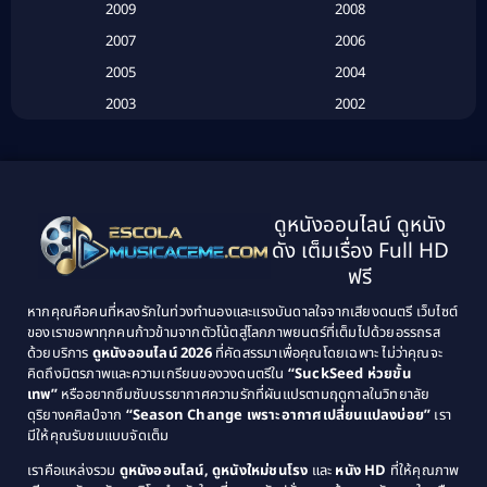
2009
2008
Biography
(3)
2007
2006
2005
2004
Biography ชีวประวัติ
(26)
2003
2002
Biography ชีวิตจริง
(41)
2001
2000
1999
1998
Black Comedy
(10)
1997
1996
Classic หนังคลาสสิก
(134)
ดูหนังออนไลน์ ดูหนัง
1995
1994
ดัง เต็มเรื่อง Full HD
Classic หนังคลาสสิก
(21)
1993
1992
ฟรี
1991
1990
Classic หนังคลาสสิก
(25)
หากคุณคือคนที่หลงรักในท่วงทำนองและแรงบันดาลใจจากเสียงดนตรี เว็บไซต์
1989
1988
ของเราขอพาทุกคนก้าวข้ามจากตัวโน้ตสู่โลกภาพยนตร์ที่เต็มไปด้วยอรรถรส
Comedy ตลก
(46)
ด้วยบริการ
ดูหนังออนไลน์ 2026
ที่คัดสรรมาเพื่อคุณโดยเฉพาะ ไม่ว่าคุณจะ
1987
1986
คิดถึงมิตรภาพและความเกรียนของวงดนตรีใน
“SuckSeed ห่วยขั้น
1985
1984
Comedy ตลก
(515)
เทพ”
หรืออยากซึมซับบรรยากาศความรักที่ผันแปรตามฤดูกาลในวิทยาลัย
ดุริยางคศิลป์จาก
“Season Change เพราะอากาศเปลี่ยนแปลงบ่อย”
เรา
1983
1982
มีให้คุณรับชมแบบจัดเต็ม
Comedy ตลกขบขัน
(4)
1981
1980
เราคือแหล่งรวม
ดูหนังออนไลน์, ดูหนังใหม่ชนโรง
และ
หนัง HD
ที่ให้คุณภาพ
1979
Coming of Age ก้าวพ้นวัย
(1)
1978