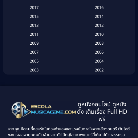
Based on a True Story เรื่องจริง
(16)
2017
2016
Based on a True Story เรื่องจริง
(20)
2015
2014
2013
2012
Based on Novel
(6)
2011
2010
Betrayal
(1)
2009
2008
Biography
(3)
2007
2006
2005
2004
Biography ชีวประวัติ
(26)
2003
2002
Biography ชีวิตจริง
(41)
2001
2000
1999
1998
Black Comedy
(10)
1997
1996
Classic หนังคลาสสิก
(25)
ดูหนังออนไลน์ ดูหนัง
1995
1994
ดัง เต็มเรื่อง Full HD
Classic หนังคลาสสิก
(134)
1993
1992
ฟรี
1991
1990
Classic หนังคลาสสิก
(21)
หากคุณคือคนที่หลงรักในท่วงทำนองและแรงบันดาลใจจากเสียงดนตรี เว็บไซต์
1989
1988
ของเราขอพาทุกคนก้าวข้ามจากตัวโน้ตสู่โลกภาพยนตร์ที่เต็มไปด้วยอรรถรส