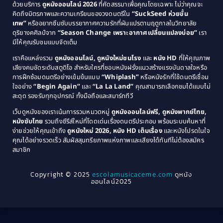
Comedy ตลก
(515)
ด้วยบริการ
ดูหนังออนไลน์ 2026
ที่คัดสรรมาเพื่อคุณโดยเฉพาะ ไม่ว่าคุณจะ
1987
1986
คิดถึงมิตรภาพและความเกรียนของวงดนตรีใน
“SuckSeed ห่วยขั้น
1985
1984
Comedy ตลก
(46)
เทพ”
หรืออยากซึมซับบรรยากาศความรักที่ผันแปรตามฤดูกาลในวิทยาลัย
ดุริยางคศิลป์จาก
“Season Change เพราะอากาศเปลี่ยนแปลงบ่อย”
เรา
1983
1982
มีให้คุณรับชมแบบจัดเต็ม
Comedy ตลกขบขัน
(4)
1981
1980
เราคือแหล่งรวม
ดูหนังออนไลน์, ดูหนังใหม่ชนโรง
และ
หนัง HD
ที่ให้คุณภาพ
1979
Coming of Age ก้าวพ้นวัย
(1)
1978
เสียงคมชัดระดับสตูดิโอ สำหรับใครที่ชอบหนังฝรั่งแนวสร้างแรงบันดาลใจหรือ
การฝึกซ้อมดนตรีอย่างเข้มข้นแบบ
“Whiplash”
หรือหนังรักที่ใช้ดนตรีเชื่อม
1976
1975
Coming-of-Age
(3)
ใจอย่าง
“Begin Again”
และ
“La La Land”
คุณสามารถเลือกชมได้แบบไม่
1974
1972
สะดุด รองรับทุกอุปกรณ์ ทั้งมือถือและสมาร์ททีวี
Coming-of-age ชีวิตวัยรุ่น
(21)
1971
1970
เว็บดูหนังของเราเน้นการรวมหมวดหมู่
ดูหนังออนไลน์ฟรี, ดูหนังพากย์ไทย,
หนังซับไทย
รวมถึงซีรีส์ใหม่ที่โดดเด่นเรื่องดนตรีประกอบ พร้อมระบบค้นหาที่
1969
1968
Community
(1)
ง่ายช่วยให้คุณเข้าถึง
ดูหนังใหม่ 2026, หนัง HD เต็มเรื่อง
และหนังโปรดในใจ
1964
1963
คุณได้อย่างรวดเร็ว สัมผัสสุนทรียภาพแห่งภาพและเสียงได้ทันทีไม่ต้องสมัคร
Crime อาชญากรรม
(289)
สมาชิก
1962
1956
1954
1950
Crime อาชญากรรม
(78)
Copyright © 2025
escolamusicaceme.com
ดูหนัง
1940
ออนไลน์2025
Cult Film
(4)
Culture
(8)