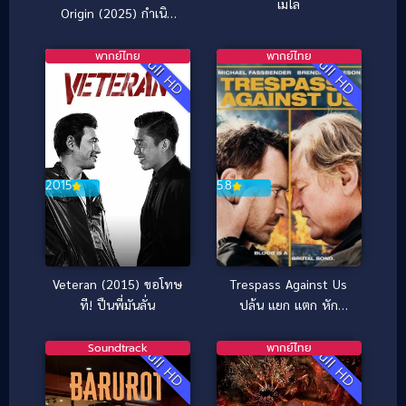
เมโล
Origin (2025) กำเนิด
ตำนานงูเขียว
พากย์ไทย
พากย์ไทย
Full HD
Full HD
2015
5.8
Veteran (2015) ขอโทษ
Trespass Against Us
ที! ปืนพี่มันลั่น
ปล้น แยก แตก หัก
(2016)
Soundtrack
พากย์ไทย
Full HD
Full HD