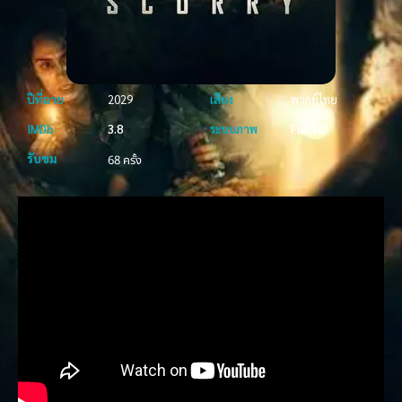
ปีที่ฉาย
2029
เสียง
พากย์ไทย
IMDb
3.8
ระบบภาพ
Full HD
รับชม
68 ครั้ง