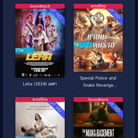
Soundtrack
พากย์ไทย
Full HD
Full HD
7
5.5
Special Police and
Leha (2024) เลฮา
Snake Revenge
(2026) หายนะอสรพิษ
ร้าย
พากย์ไทย
Soundtrack
Full HD
Full HD