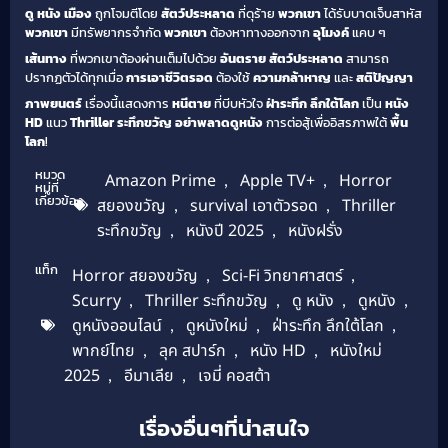
ดู หนัง
เมือง
ถูกโจมตีโดย
สัตว์ประหลาด
ที่ดุร้าย
พวกเขา
ได้รับบาดเจ็บสาหัส
พวกเขา
มีทรัพยากรจำกัด
พวกเขา
ต้องหาทางออกจาก
อุโมงค์
แคบ ๆ
เส้นทาง
ที่พวกเขาต้องผ่านเต็มไปด้วย
อันตราย
สัตว์ประหลาด
สามารถ
ปรากฏตัวได้ทุกเมื่อ
การเอาชีวิตรอด
ต้องใช้
ความกล้าหาญ
และ
สติปัญญา
ภาพยนตร์
เรื่องนี้แสดงการ
หนีตาย
ที่บีบหัวใจ
ฝ่าระทึก ลึกใต้โลก
เป็น
หนัง
HD
แนว
Thriller ระทึกขวัญ
อย่าพลาดดูหนัง
การต่อสู้เพื่ออิสรภาพใต้
พื้น
โลก
!
หมวด
Amazon Prime
,
Apple TV+
,
Horror
หมู่ที่
เกี่ยวข้อง
สยองขวัญ
,
survival เอาตัวรอด
,
Thriller
ระทึกขวัญ
,
หนังปี 2025
,
หนังฝรั่ง
แท็ก
Horror สยองขวัญ
,
Sci-Fi วิทยาศาสตร์
,
Scurry
,
Thriller ระทึกขวัญ
,
ดู หนัง
,
ดูหนัง
,
ดูหนังออนไลน์
,
ดูหนังใหม่
,
ฝ่าระทึก ลึกใต้โลก
,
พากย์ไทย
,
ลุค สปาร์ก
,
หนัง HD
,
หนังใหม่
2025
,
อีมาเลีย
,
เจมี่ คอสต้า
เรื่องอื่นๆที่น่าสนใจ