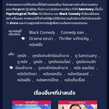
ถ่ายทอดบทบาทที่ซับซ้อนนี้ได้อย่างยอดเยี่ยม โดยเฉพาะอย่างยิ่งการแสดง
ของ Margaret Qualley ที่เปราะบางแต่ฉลาดเฉลียว ทำให้
Sanctuary
เป็นทั้ง
Psychological Thriller
ที่น่าติดตาม และ
Black Comedy
ที่เสียดสีสังคม
อย่างเจ็บแสบ ภาพยนตร์ทิ้งท้ายให้ผู้ชมได้ใคร่ครวญถึงนิยามที่แท้จริงของคำ
ว่า
อำนาจ
และการอยู่รอดในการต่อสู้เพื่อความต้องการของตนเอง
หมวดหมู่ที่
Black Comedy
,
Comedy ตลก
,
เกี่ยวข้อง
Drama ดราม่า
,
Thriller ระทึกขวัญ
,
หนังฝรั่ง
แท็ก
ดุหนัง
,
ดุหนังเกมรักซ่อนอำนาจ
,
ดู Sanctuary
,
ดู หนัง
,
ดูหนัง
,
ดูหนังออนไลน์
,
ดูหนังเกมรัก
ซ่อนอำนาจ
,
ดูเกมรักซ่อนอำนาจ
,
หนัง ออนไลน์
,
หนังจิตวิทยา
,
หนังตลกมืด
,
หนังทริลเลอร์
,
หนังฝรั่ง
,
หนังพากย์ไทย
,
หนังเต็มเรื่อง
เรื่องอื่นๆที่น่าสนใจ
พากย์ไทย
Soundtrack
Full HD
Full HD