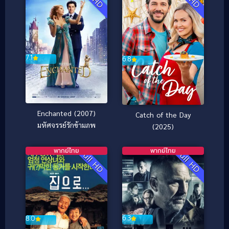
7.1
6.8
Enchanted (2007)
Catch of the Day
มหัศจรรย์รักข้ามภพ
(2025)
พากย์ไทย
พากย์ไทย
Full HD
Full HD
6.3
8.0