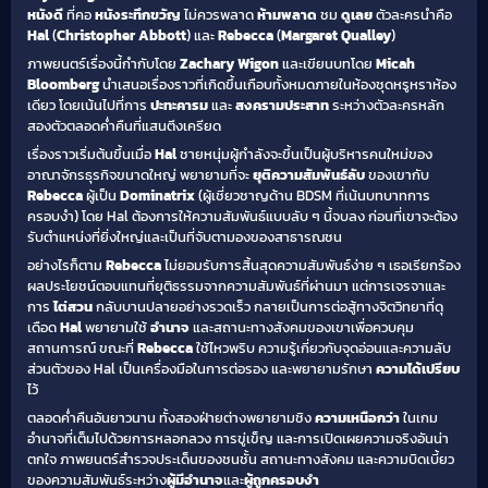
หนังดี
ที่คอ
หนังระทึกขวัญ
ไม่ควรพลาด
ห้ามพลาด
ชม
ดูเลย
ตัวละครนำคือ
Hal
(
Christopher Abbott
) และ
Rebecca
(
Margaret Qualley
)
ภาพยนตร์เรื่องนี้กำกับโดย
Zachary Wigon
และเขียนบทโดย
Micah
Bloomberg
นำเสนอเรื่องราวที่เกิดขึ้นเกือบทั้งหมดภายในห้องชุดหรูหราห้อง
เดียว โดยเน้นไปที่การ
ปะทะคารม
และ
สงครามประสาท
ระหว่างตัวละครหลัก
สองตัวตลอดค่ำคืนที่แสนตึงเครียด
เรื่องราวเริ่มต้นขึ้นเมื่อ
Hal
ชายหนุ่มผู้กำลังจะขึ้นเป็นผู้บริหารคนใหม่ของ
อาณาจักรธุรกิจขนาดใหญ่ พยายามที่จะ
ยุติความสัมพันธ์ลับ
ของเขากับ
Rebecca
ผู้เป็น
Dominatrix
(ผู้เชี่ยวชาญด้าน BDSM ที่เน้นบทบาทการ
ครอบงำ) โดย Hal ต้องการให้ความสัมพันธ์แบบลับ ๆ นี้จบลง ก่อนที่เขาจะต้อง
รับตำแหน่งที่ยิ่งใหญ่และเป็นที่จับตามองของสาธารณชน
อย่างไรก็ตาม
Rebecca
ไม่ยอมรับการสิ้นสุดความสัมพันธ์ง่าย ๆ เธอเรียกร้อง
ผลประโยชน์ตอบแทนที่ยุติธรรมจากความสัมพันธ์ที่ผ่านมา แต่การเจรจาและ
การ
ไต่สวน
กลับบานปลายอย่างรวดเร็ว กลายเป็นการต่อสู้ทางจิตวิทยาที่ดุ
เดือด
Hal
พยายามใช้
อำนาจ
และสถานะทางสังคมของเขาเพื่อควบคุม
สถานการณ์ ขณะที่
Rebecca
ใช้ไหวพริบ ความรู้เกี่ยวกับจุดอ่อนและความลับ
ส่วนตัวของ Hal เป็นเครื่องมือในการต่อรอง และพยายามรักษา
ความได้เปรียบ
ไว้
ตลอดค่ำคืนอันยาวนาน ทั้งสองฝ่ายต่างพยายามชิง
ความเหนือกว่า
ในเกม
อำนาจที่เต็มไปด้วยการหลอกลวง การขู่เข็ญ และการเปิดเผยความจริงอันน่า
ตกใจ ภาพยนตร์สำรวจประเด็นของชนชั้น สถานะทางสังคม และความบิดเบี้ยว
ของความสัมพันธ์ระหว่าง
ผู้มีอำนาจ
และ
ผู้ถูกครอบงำ