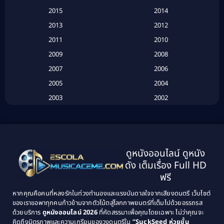
Based on a True Story เรื่องจริง
(16)
2015
2014
2013
2012
Based on Novel
(6)
2011
2010
Betrayal
(1)
2009
2008
Biography
(3)
2007
2006
2005
2004
Biography ชีวประวัติ
(26)
2003
2002
Biography ชีวิตจริง
(41)
2001
2000
1999
1998
Black Comedy
(10)
1997
1996
Classic หนังคลาสสิก
(134)
ดูหนังออนไลน์ ดูหนัง
1995
1994
ดัง เต็มเรื่อง Full HD
Classic หนังคลาสสิก
(21)
1993
1992
ฟรี
1991
1990
Classic หนังคลาสสิก
(25)
หากคุณคือคนที่หลงรักในท่วงทำนองและแรงบันดาลใจจากเสียงดนตรี เว็บไซต์
1989
1988
ของเราขอพาทุกคนก้าวข้ามจากตัวโน้ตสู่โลกภาพยนตร์ที่เต็มไปด้วยอรรถรส
Comedy ตลก
(46)
ด้วยบริการ
ดูหนังออนไลน์ 2026
ที่คัดสรรมาเพื่อคุณโดยเฉพาะ ไม่ว่าคุณจะ
1987
1986
คิดถึงมิตรภาพและความเกรียนของวงดนตรีใน
“SuckSeed ห่วยขั้น