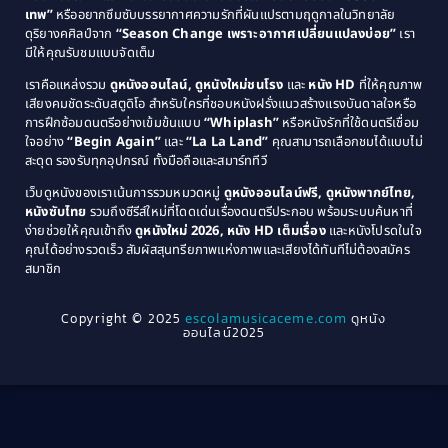
1985
1984
Comedy ตลก
(515)
เทพ”
หรืออยากซึมซับบรรยากาศความรักที่ผันแปรตามฤดูกาลในวิทยาลัย
ดุริยางคศิลป์จาก
“Season Change เพราะอากาศเปลี่ยนแปลงบ่อย”
เรา
1983
1982
มีให้คุณรับชมแบบจัดเต็ม
Comedy ตลกขบขัน
(4)
1981
1980
เราคือแหล่งรวม
ดูหนังออนไลน์, ดูหนังใหม่ชนโรง
และ
หนัง HD
ที่ให้คุณภาพ
1979
Coming of Age ก้าวพ้นวัย
(1)
1978
เสียงคมชัดระดับสตูดิโอ สำหรับใครที่ชอบหนังฝรั่งแนวสร้างแรงบันดาลใจหรือ
การฝึกซ้อมดนตรีอย่างเข้มข้นแบบ
“Whiplash”
หรือหนังรักที่ใช้ดนตรีเชื่อม
1976
1975
Coming-of-Age
(3)
ใจอย่าง
“Begin Again”
และ
“La La Land”
คุณสามารถเลือกชมได้แบบไม่
1974
1972
สะดุด รองรับทุกอุปกรณ์ ทั้งมือถือและสมาร์ททีวี
Coming-of-age ชีวิตวัยรุ่น
(21)
1971
1970
เว็บดูหนังของเราเน้นการรวมหมวดหมู่
ดูหนังออนไลน์ฟรี, ดูหนังพากย์ไทย,
หนังซับไทย
รวมถึงซีรีส์ใหม่ที่โดดเด่นเรื่องดนตรีประกอบ พร้อมระบบค้นหาที่
1969
1968
Community
(1)
ง่ายช่วยให้คุณเข้าถึง
ดูหนังใหม่ 2026, หนัง HD เต็มเรื่อง
และหนังโปรดในใจ
1964
1963
คุณได้อย่างรวดเร็ว สัมผัสสุนทรียภาพแห่งภาพและเสียงได้ทันทีไม่ต้องสมัคร
Crime อาชญากรรม
(78)
สมาชิก
1962
1956
1954
1950
Crime อาชญากรรม
(289)
Copyright © 2025
escolamusicaceme.com
ดูหนัง
1940
ออนไลน์2025
Cult Film
(4)
Culture
(8)
Dance เต้น
(13)