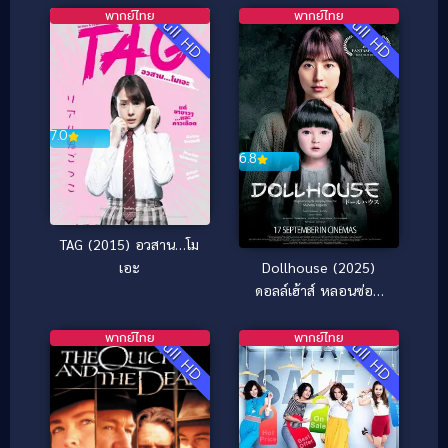
สต๊อปไม่ได้ [ซับไทย]
พากย์ไทย
พากย์ไทย
Full HD
Full HD
7.0
6.8
TAG (2015) อวสาน…โม
เอะ
Dollhouse (2025)
ดอลล์เฮ้าส์ หลอนซ่อน
หุ่น
พากย์ไทย
พากย์ไทย
Full HD
Full HD