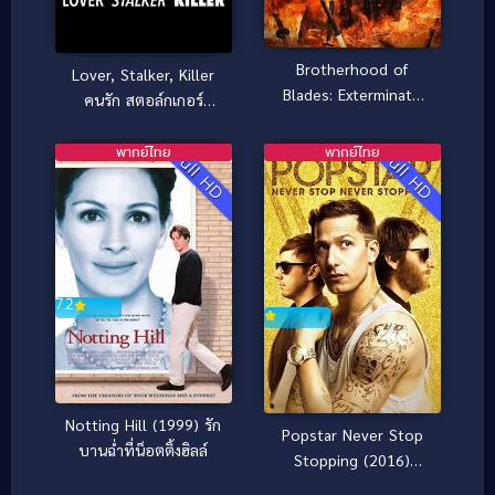
Brotherhood of
Lover, Stalker, Killer
Blades: Exterminate
คนรัก สตอล์กเกอร์
Evil ซิ่วซุนเตา: ขจัด
ฆาตกร (2024)
วิญญาณร้าย (2024)
พากย์ไทย
พากย์ไทย
Full HD
Full HD
7.2
Notting Hill (1999) รัก
Popstar Never Stop
บานฉ่ำที่น็อตติ้งฮิลล์
Stopping (2016)
ป๊อปสตาร์ คนมันป๊อป