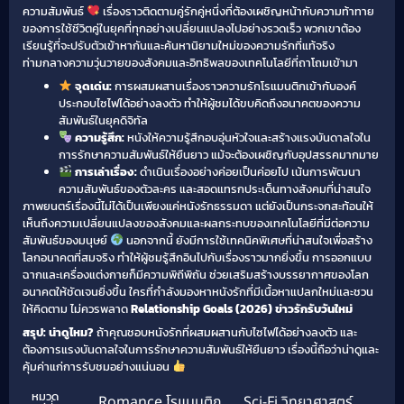
ความสัมพันธ์
เรื่องราวติดตามคู่รักคู่หนึ่งที่ต้องเผชิญหน้ากับความท้าทาย
ของการใช้ชีวิตคู่ในยุคที่ทุกอย่างเปลี่ยนแปลงไปอย่างรวดเร็ว พวกเขาต้อง
เรียนรู้ที่จะปรับตัวเข้าหากันและค้นหานิยามใหม่ของความรักที่แท้จริง
ท่ามกลางความวุ่นวายของสังคมและอิทธิพลของเทคโนโลยีที่ถาโถมเข้ามา
จุดเด่น:
การผสมผสานเรื่องราวความรักโรแมนติกเข้ากับองค์
ประกอบไซไฟได้อย่างลงตัว ทำให้ผู้ชมได้ขบคิดถึงอนาคตของความ
สัมพันธ์ในยุคดิจิทัล
ความรู้สึก:
หนังให้ความรู้สึกอบอุ่นหัวใจและสร้างแรงบันดาลใจใน
การรักษาความสัมพันธ์ให้ยืนยาว แม้จะต้องเผชิญกับอุปสรรคมากมาย
การเล่าเรื่อง:
ดำเนินเรื่องอย่างค่อยเป็นค่อยไป เน้นการพัฒนา
ความสัมพันธ์ของตัวละคร และสอดแทรกประเด็นทางสังคมที่น่าสนใจ
ภาพยนตร์เรื่องนี้ไม่ได้เป็นเพียงแค่หนังรักธรรมดา แต่ยังเป็นกระจกสะท้อนให้
เห็นถึงความเปลี่ยนแปลงของสังคมและผลกระทบของเทคโนโลยีที่มีต่อความ
สัมพันธ์ของมนุษย์
นอกจากนี้ ยังมีการใช้เทคนิคพิเศษที่น่าสนใจเพื่อสร้าง
โลกอนาคตที่สมจริง ทำให้ผู้ชมรู้สึกอินไปกับเรื่องราวมากยิ่งขึ้น การออกแบบ
ฉากและเครื่องแต่งกายก็มีความพิถีพิถัน ช่วยเสริมสร้างบรรยากาศของโลก
อนาคตให้ชัดเจนยิ่งขึ้น ใครที่กำลังมองหาหนังรักที่มีเนื้อหาแปลกใหม่และชวน
ให้คิดตาม ไม่ควรพลาด
Relationship Goals (2026) ข่าวรักรับวันใหม่
สรุป: น่าดูไหม?
ถ้าคุณชอบหนังรักที่ผสมผสานกับไซไฟได้อย่างลงตัว และ
ต้องการแรงบันดาลใจในการรักษาความสัมพันธ์ให้ยืนยาว เรื่องนี้ถือว่าน่าดูและ
คุ้มค่าแก่การรับชมอย่างแน่นอน
หมวด
Romance โรแมนติก
,
Sci-Fi วิทยาศาสตร์
,