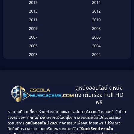
2015
2014
2013
2012
Based on Novel
(6)
2011
2010
Betrayal
(1)
2009
2008
Biography
(3)
2007
2006
2005
2004
Biography ชีวประวัติ
(26)
2003
2002
Biography ชีวิตจริง
(41)
2001
2000
1999
1998
Black Comedy
(10)
1997
1996
Classic หนังคลาสสิก
(25)
ดูหนังออนไลน์ ดูหนัง
1995
1994
ดัง เต็มเรื่อง Full HD
Classic หนังคลาสสิก
(134)
1993
1992
ฟรี
1991
1990
Classic หนังคลาสสิก
(21)
หากคุณคือคนที่หลงรักในท่วงทำนองและแรงบันดาลใจจากเสียงดนตรี เว็บไซต์
1989
1988
ของเราขอพาทุกคนก้าวข้ามจากตัวโน้ตสู่โลกภาพยนตร์ที่เต็มไปด้วยอรรถรส
Comedy ตลก
(515)
ด้วยบริการ
ดูหนังออนไลน์ 2026
ที่คัดสรรมาเพื่อคุณโดยเฉพาะ ไม่ว่าคุณจะ
1987
1986
คิดถึงมิตรภาพและความเกรียนของวงดนตรีใน
“SuckSeed ห่วยขั้น
1985
1984