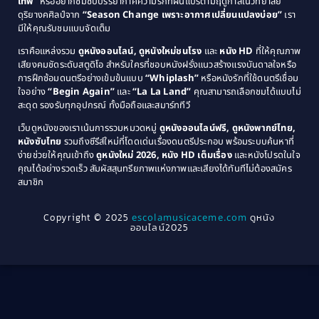
Comedy ตลก
(46)
เทพ”
หรืออยากซึมซับบรรยากาศความรักที่ผันแปรตามฤดูกาลในวิทยาลัย
ดุริยางคศิลป์จาก
“Season Change เพราะอากาศเปลี่ยนแปลงบ่อย”
เรา
1983
1982
มีให้คุณรับชมแบบจัดเต็ม
Comedy ตลกขบขัน
(4)
1981
1980
เราคือแหล่งรวม
ดูหนังออนไลน์, ดูหนังใหม่ชนโรง
และ
หนัง HD
ที่ให้คุณภาพ
1979
Coming of Age ก้าวพ้นวัย
(1)
1978
เสียงคมชัดระดับสตูดิโอ สำหรับใครที่ชอบหนังฝรั่งแนวสร้างแรงบันดาลใจหรือ
การฝึกซ้อมดนตรีอย่างเข้มข้นแบบ
“Whiplash”
หรือหนังรักที่ใช้ดนตรีเชื่อม
1976
1975
Coming-of-Age
(3)
ใจอย่าง
“Begin Again”
และ
“La La Land”
คุณสามารถเลือกชมได้แบบไม่
1974
1972
สะดุด รองรับทุกอุปกรณ์ ทั้งมือถือและสมาร์ททีวี
Coming-of-age ชีวิตวัยรุ่น
(21)
1971
1970
เว็บดูหนังของเราเน้นการรวมหมวดหมู่
ดูหนังออนไลน์ฟรี, ดูหนังพากย์ไทย,
หนังซับไทย
รวมถึงซีรีส์ใหม่ที่โดดเด่นเรื่องดนตรีประกอบ พร้อมระบบค้นหาที่
1969
1968
Community
(1)
ง่ายช่วยให้คุณเข้าถึง
ดูหนังใหม่ 2026, หนัง HD เต็มเรื่อง
และหนังโปรดในใจ
1964
1963
คุณได้อย่างรวดเร็ว สัมผัสสุนทรียภาพแห่งภาพและเสียงได้ทันทีไม่ต้องสมัคร
Crime อาชญากรรม
(289)
สมาชิก
1962
1956
1954
1950
Crime อาชญากรรม
(78)
Copyright © 2025
escolamusicaceme.com
ดูหนัง
1940
ออนไลน์2025
Cult Film
(4)
Culture
(8)
Dance เต้น
(13)