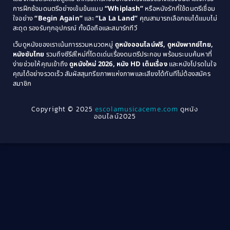
การฝึกซ้อมดนตรีอย่างเข้มข้นแบบ
“Whiplash”
หรือหนังรักที่ใช้ดนตรีเชื่อม
1976
1975
Coming-of-Age
(3)
ใจอย่าง
“Begin Again”
และ
“La La Land”
คุณสามารถเลือกชมได้แบบไม่
1974
1972
สะดุด รองรับทุกอุปกรณ์ ทั้งมือถือและสมาร์ททีวี
Coming-of-age ชีวิตวัยรุ่น
(21)
1971
1970
เว็บดูหนังของเราเน้นการรวมหมวดหมู่
ดูหนังออนไลน์ฟรี, ดูหนังพากย์ไทย,
หนังซับไทย
รวมถึงซีรีส์ใหม่ที่โดดเด่นเรื่องดนตรีประกอบ พร้อมระบบค้นหาที่
1969
1968
Community
(1)
ง่ายช่วยให้คุณเข้าถึง
ดูหนังใหม่ 2026, หนัง HD เต็มเรื่อง
และหนังโปรดในใจ
1964
1963
คุณได้อย่างรวดเร็ว สัมผัสสุนทรียภาพแห่งภาพและเสียงได้ทันทีไม่ต้องสมัคร
Crime อาชญากรรม
(78)
สมาชิก
1962
1956
1954
1950
Crime อาชญากรรม
(289)
Copyright © 2025
escolamusicaceme.com
ดูหนัง
1940
ออนไลน์2025
Cult Film
(4)
Culture
(8)
Dance เต้น
(13)
Dark Comedy ตลกร้าย
(11)
Detective
(21)
Detective สืบสวน
(46)