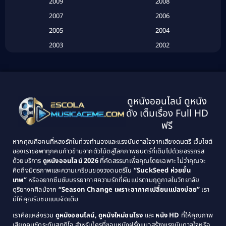
2009
2008
Biography
(3)
2007
2006
2005
2004
Biography ชีวประวัติ
(26)
2003
2002
Biography ชีวิตจริง
(41)
2001
2000
1999
1998
Black Comedy
(10)
1997
1996
Classic หนังคลาสสิก
(134)
ดูหนังออนไลน์ ดูหนัง
1995
1994
ดัง เต็มเรื่อง Full HD
Classic หนังคลาสสิก
(21)
1993
1992
ฟรี
1991
1990
Classic หนังคลาสสิก
(25)
หากคุณคือคนที่หลงรักในท่วงทำนองและแรงบันดาลใจจากเสียงดนตรี เว็บไซต์
1989
1988
ของเราขอพาทุกคนก้าวข้ามจากตัวโน้ตสู่โลกภาพยนตร์ที่เต็มไปด้วยอรรถรส
Comedy ตลก
(46)
ด้วยบริการ
ดูหนังออนไลน์ 2026
ที่คัดสรรมาเพื่อคุณโดยเฉพาะ ไม่ว่าคุณจะ
1987
1986
คิดถึงมิตรภาพและความเกรียนของวงดนตรีใน
“SuckSeed ห่วยขั้น
1985
1984
Comedy ตลก
(515)
เทพ”
หรืออยากซึมซับบรรยากาศความรักที่ผันแปรตามฤดูกาลในวิทยาลัย
ดุริยางคศิลป์จาก
“Season Change เพราะอากาศเปลี่ยนแปลงบ่อย”
เรา
1983
1982
มีให้คุณรับชมแบบจัดเต็ม
Comedy ตลกขบขัน
(4)
1981
1980
เราคือแหล่งรวม
ดูหนังออนไลน์, ดูหนังใหม่ชนโรง
และ
หนัง HD
ที่ให้คุณภาพ
1979
Coming of Age ก้าวพ้นวัย
(1)
1978
เสียงคมชัดระดับสตูดิโอ สำหรับใครที่ชอบหนังฝรั่งแนวสร้างแรงบันดาลใจหรือ