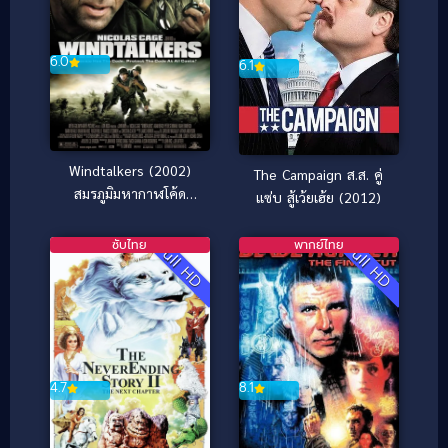
6.0
6.1
Windtalkers (2002)
The Campaign ส.ส. คู่
สมรภูมิมหากาฬโค้ด
แซ่บ สู้เว้ยเฮ้ย (2012)
สะท้านนรก
ซับไทย
พากย์ไทย
Full HD
Full HD
4.7
8.1