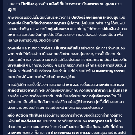
และฉาก
Thriller
สุดระทึก
หนังดี
ที่ไม่ควรพลาด
ห้ามพลาด
ชม
ดูเลย
ทาง
iQIYI
ภาพยนตร์เรื่องนี้เริ่มต้นขึ้นในระหว่างการ
ปกป้องรักษาสังคม
ให้สงบสุข เมื่อ
ฉางหย่ง
หัวหน้าทีมตำรวจอาชญากร
ผู้มีความมุ่งมั่นและกล้าหาญ ได้ค้นพบ
เบาะแสสำคัญ เขาพบว่ามี
กลุ่มอันธพาล
ขนาดใหญ่ ได้ทำการ
ปล้นเงิน
จำนวน
มหาศาล และซ่อนเงินที่ถูกปล้นไว้ในเขตต่าง ๆ ของเมืองอย่างแนบเนียน เพื่อ
หลีกเลี่ยงการจับกุมของเจ้าหน้าที่
ฉางหย่ง
และทีมของเขาจึงเริ่ม
สืบสวนคดีปล้น
อย่างเจาะลึก การทำงานของ
พวกเขาไม่ใช่เรื่องง่าย เนื่องจากเครือข่ายของกลุ่มอาชญากรนั้นมีความซับ
ซ้อนและมีการวางแผนมาอย่างดี แต่ด้วยประสบการณ์และความไม่ย่อท้อของทีม
เบาะแสใหม่ ๆ
มากมายจึงค่อย ๆ ปรากฏออกมาทีละเล็กทีละน้อย การสืบสวนนี้
ไม่เพียงแต่เผยให้เห็นวิธีการปล้นเท่านั้น แต่ยังเริ่มเปิดโปง
แผนอาชญากรรม
ขนาดใหญ่ที่พวกเขากำลังดำเนินการอยู่ด้วย
การปฏิบัติการครั้งนี้ต้องการความกล้าหาญอย่างยิ่งยวด
ฉางหย่ง
และ
กอง
กำลังตำรวจอาญา
ทั้งหมดต้องเผชิญหน้ากับ
ความยากลำบาก
และ
อันตราย
รอบด้าน พวกเขาต้องแทรกซึมเข้าไปในเครือข่ายของ
กลุ่มอันธพาล
โดยไม่
กลัวความเสี่ยงที่จะเกิดอันตรายต่อชีวิต แม้จะรู้ดีว่าการต่อสู้ครั้งนี้ต้องแลกมา
ด้วยความเหนื่อยล้าและการเผชิญหน้ากับความรุนแรงโดยตรง
หนัง Action Thriller
เรื่องนี้ถ่ายทอดการทำงานของตำรวจที่ทำทุกวิถีทาง
เพื่อ
ปกป้องสังคม
และประชาชนจากภัยคุกคามของ
อาชญากรรม
ในที่สุด
ด้วยความพยายามและการทำงานร่วมกันอย่างเป็นหนึ่งเดียวของทีมที่นำโดย
ฉางหย่ง
พวกเขาก็สามารถ
ทำลายแผนอาชญากรรม
ของกลุ่มวายร้ายลงได้