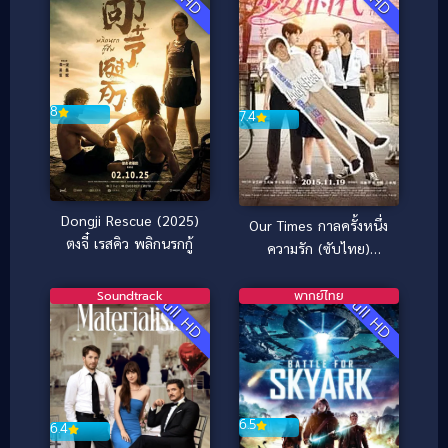
8
7.4
Dongji Rescue (2025)
Our Times กาลครั้งหนึ่ง
ตงจี๋ เรสคิว พลิกนรกกู้
ความรัก (ซับไทย)
(2015)
Soundtrack
พากย์ไทย
Full HD
Full HD
6.5
6.4