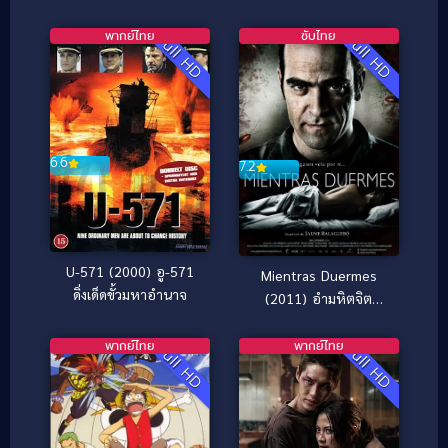
พากย์ไทย
ซับไทย
Full HD
Full HD
6.6
7.2
U-571 (2000) อู-571
Mientras Duermes
ดิ่งเด็ดขั้วมหาอำนาจ
(2011) อำมหิตจิต
บงการ
พากย์ไทย
พากย์ไทย
Full HD
Full HD