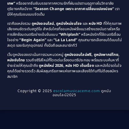
1985
1984
Comedy ตลก
(46)
เทพ”
หรืออยากซึมซับบรรยากาศความรักที่ผันแปรตามฤดูกาลในวิทยาลัย
ดุริยางคศิลป์จาก
“Season Change เพราะอากาศเปลี่ยนแปลงบ่อย”
เรา
1983
1982
มีให้คุณรับชมแบบจัดเต็ม
Comedy ตลกขบขัน
(4)
1981
1980
เราคือแหล่งรวม
ดูหนังออนไลน์, ดูหนังใหม่ชนโรง
และ
หนัง HD
ที่ให้คุณภาพ
1979
Coming of Age ก้าวพ้นวัย
(1)
1978
เสียงคมชัดระดับสตูดิโอ สำหรับใครที่ชอบหนังฝรั่งแนวสร้างแรงบันดาลใจหรือ
การฝึกซ้อมดนตรีอย่างเข้มข้นแบบ
“Whiplash”
หรือหนังรักที่ใช้ดนตรีเชื่อม
1976
1975
Coming-of-Age
(3)
ใจอย่าง
“Begin Again”
และ
“La La Land”
คุณสามารถเลือกชมได้แบบไม่
1974
1972
สะดุด รองรับทุกอุปกรณ์ ทั้งมือถือและสมาร์ททีวี
Coming-of-age ชีวิตวัยรุ่น
(21)
1971
1970
เว็บดูหนังของเราเน้นการรวมหมวดหมู่
ดูหนังออนไลน์ฟรี, ดูหนังพากย์ไทย,
หนังซับไทย
รวมถึงซีรีส์ใหม่ที่โดดเด่นเรื่องดนตรีประกอบ พร้อมระบบค้นหาที่
1969
1968
Community
(1)
ง่ายช่วยให้คุณเข้าถึง
ดูหนังใหม่ 2026, หนัง HD เต็มเรื่อง
และหนังโปรดในใจ
1964
1963
คุณได้อย่างรวดเร็ว สัมผัสสุนทรียภาพแห่งภาพและเสียงได้ทันทีไม่ต้องสมัคร
Crime อาชญากรรม
(289)
สมาชิก
1962
1956
1954
1950
Crime อาชญากรรม
(78)
Copyright © 2025
escolamusicaceme.com
ดูหนัง
1940
ออนไลน์2025
Cult Film
(4)
Culture
(8)
Dance เต้น
(13)