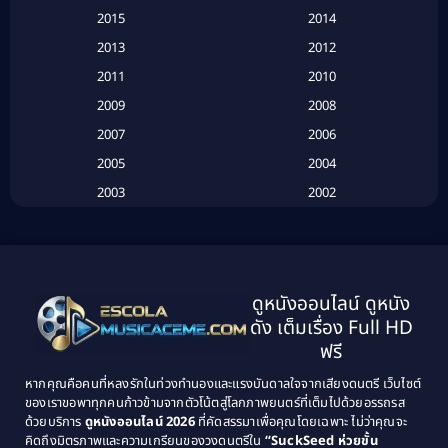
Based on a True Story เรื่องจริง
(20)
2015
2014
2013
2012
Based on Novel
(6)
2011
2010
Betrayal
(1)
2009
2008
Biography
(3)
2007
2006
2005
2004
Biography ชีวประวัติ
(26)
2003
2002
Biography ชีวิตจริง
(41)
2001
2000
1999
1998
Black Comedy
(10)
1997
1996
Classic หนังคลาสสิก
(25)
ดูหนังออนไลน์ ดูหนัง
1995
1994
ดัง เต็มเรื่อง Full HD
Classic หนังคลาสสิก
(134)
1993
1992
ฟรี
1991
1990
Classic หนังคลาสสิก
(21)
หากคุณคือคนที่หลงรักในท่วงทำนองและแรงบันดาลใจจากเสียงดนตรี เว็บไซต์
1989
1988
ของเราขอพาทุกคนก้าวข้ามจากตัวโน้ตสู่โลกภาพยนตร์ที่เต็มไปด้วยอรรถรส
Comedy ตลก
(515)
ด้วยบริการ
ดูหนังออนไลน์ 2026
ที่คัดสรรมาเพื่อคุณโดยเฉพาะ ไม่ว่าคุณจะ
1987
1986
คิดถึงมิตรภาพและความเกรียนของวงดนตรีใน
“SuckSeed ห่วยขั้น