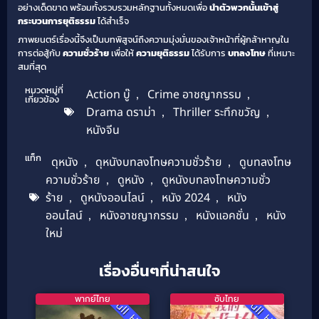
อย่างเด็ดขาด พร้อมทั้งรวบรวมหลักฐานทั้งหมดเพื่อ
นำตัวพวกนั้นเข้าสู่
กระบวนการยุติธรรม
ได้สำเร็จ
ภาพยนตร์เรื่องนี้จึงเป็นบทพิสูจน์ถึงความมุ่งมั่นของเจ้าหน้าที่ผู้กล้าหาญใน
การต่อสู้กับ
ความชั่วร้าย
เพื่อให้
ความยุติธรรม
ได้รับการ
บทลงโทษ
ที่เหมาะ
สมที่สุด
หมวดหมู่ที่
Action บู๊
,
Crime อาชญากรรม
,
เกี่ยวข้อง
Drama ดราม่า
,
Thriller ระทึกขวัญ
,
หนังจีน
แท็ก
ดุหนัง
,
ดุหนังบทลงโทษความชั่วร้าย
,
ดูบทลงโทษ
ความชั่วร้าย
,
ดูหนัง
,
ดูหนังบทลงโทษความชั่ว
ร้าย
,
ดูหนังออนไลน์
,
หนัง 2024
,
หนัง
ออนไลน์
,
หนังอาชญากรรม
,
หนังแอคชั่น
,
หนัง
ใหม่
เรื่องอื่นๆที่น่าสนใจ
พากย์ไทย
ซับไทย
Full HD
Full HD