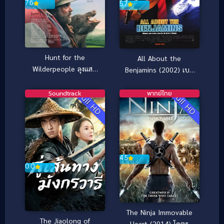
7.6
5.7
Hunt for the
All About the
Wilderpeople ลุงแสบ
Benjamins (2002) เบน
หลานซ่า หนีเข้าป่าฮาสุด
จามินปล้นด้วยรวยสอง
ติ่ง [ซับไทย] (2016)
เด้ง
Soundtrack
พากย์ไทย
Full HD
Full HD
4.5
0.0
The Ninja Immovable
The Jiaolong of
Heart (2014) โคตร