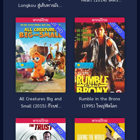
Longkou สู่เส้นทางมังกร
นินจา..ฆ่าไม่ตาย
วารี (2026)
พากย์ไทย
พากย์ไทย
Full HD
Full HD
5.3
7
All Creatures Big and
Rumble in the Bronx
Small (2015) ก๊วนซ่า
(1995) ใหญ่ฟัดโลก
ป่วนวันสิ้นโลก
พากย์ไทย
พากย์ไทย
Full HD
Full HD