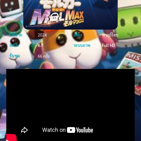
ปีที่ฉาย
2024
เสียง
พากย์ไทย
IMDb
6.7
ระบบภาพ
Full HD
รับชม
66 ครั้ง