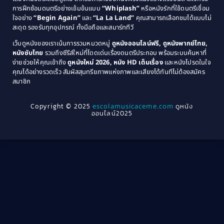
การฝึกซ้อมดนตรีอย่างเข้มข้นแบบ
“Whiplash”
หรือหนังรักที่ใช้ดนตรีเชื่อม
1976
1975
Coming-of-Age
(3)
ใจอย่าง
“Begin Again”
และ
“La La Land”
คุณสามารถเลือกชมได้แบบไม่
1974
1972
สะดุด รองรับทุกอุปกรณ์ ทั้งมือถือและสมาร์ททีวี
Coming-of-age ชีวิตวัยรุ่น
(21)
1971
1970
เว็บดูหนังของเราเน้นการรวมหมวดหมู่
ดูหนังออนไลน์ฟรี, ดูหนังพากย์ไทย,
หนังซับไทย
รวมถึงซีรีส์ใหม่ที่โดดเด่นเรื่องดนตรีประกอบ พร้อมระบบค้นหาที่
1969
1968
Community
(1)
ง่ายช่วยให้คุณเข้าถึง
ดูหนังใหม่ 2026, หนัง HD เต็มเรื่อง
และหนังโปรดในใจ
1964
1963
คุณได้อย่างรวดเร็ว สัมผัสสุนทรียภาพแห่งภาพและเสียงได้ทันทีไม่ต้องสมัคร
Crime อาชญากรรม
(78)
สมาชิก
1962
1956
1954
1950
Crime อาชญากรรม
(289)
Copyright © 2025
escolamusicaceme.com
ดูหนัง
1940
ออนไลน์2025
Cult Film
(4)
Culture
(8)
Dance เต้น
(13)
Dark Comedy ตลกร้าย
(11)
Detective
(21)
Detective สืบสวน
(46)