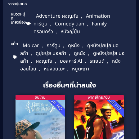
ราวอยู่เสมอ
หมวดหมู่
Adventure ผจญภัย
,
Animation
ที่
เกี่ยวข้อง
การ์ตูน
,
Comedy ตลก
,
Family
ครอบครัว
,
หนังญี่ปุ่น
แท็ก
Molcar
,
การ์ตูน
,
ดุหนัง
,
ดุหนังปุยปุย มอ
ลก้า
,
ดูปุยปุย มอลก้า
,
ดูหนัง
,
ดูหนังปุยปุย มอ
ลก้า
,
ผจญภัย
,
มอลคาร์ AI
,
รถยนต์
,
หนัง
ออนไลน์
,
หนังอนิเมะ
,
หนูตะเภา
เรื่องอื่นๆที่น่าสนใจ
ซับไทย
พากย์ไทย/ซับ
Full HD
Full HD