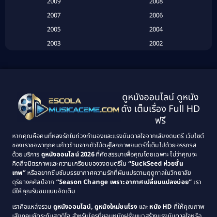
2009
2008
Biography
(3)
2007
2006
2005
2004
Biography ชีวประวัติ
(26)
2003
2002
Biography ชีวิตจริง
(41)
2001
2000
1999
1998
Black Comedy
(10)
1997
1996
Classic หนังคลาสสิก
(134)
ดูหนังออนไลน์ ดูหนัง
1995
1994
ดัง เต็มเรื่อง Full HD
Classic หนังคลาสสิก
(21)
1993
1992
ฟรี
1991
1990
Classic หนังคลาสสิก
(25)
หากคุณคือคนที่หลงรักในท่วงทำนองและแรงบันดาลใจจากเสียงดนตรี เว็บไซต์
1989
1988
ของเราขอพาทุกคนก้าวข้ามจากตัวโน้ตสู่โลกภาพยนตร์ที่เต็มไปด้วยอรรถรส
Comedy ตลก
(46)
ด้วยบริการ
ดูหนังออนไลน์ 2026
ที่คัดสรรมาเพื่อคุณโดยเฉพาะ ไม่ว่าคุณจะ
1987
1986
คิดถึงมิตรภาพและความเกรียนของวงดนตรีใน
“SuckSeed ห่วยขั้น
1985
1984
Comedy ตลก
(515)
เทพ”
หรืออยากซึมซับบรรยากาศความรักที่ผันแปรตามฤดูกาลในวิทยาลัย
ดุริยางคศิลป์จาก
“Season Change เพราะอากาศเปลี่ยนแปลงบ่อย”
เรา
1983
1982
มีให้คุณรับชมแบบจัดเต็ม
Comedy ตลกขบขัน
(4)
1981
1980
เราคือแหล่งรวม
ดูหนังออนไลน์, ดูหนังใหม่ชนโรง
และ
หนัง HD
ที่ให้คุณภาพ
1979
Coming of Age ก้าวพ้นวัย
(1)
1978
เสียงคมชัดระดับสตูดิโอ สำหรับใครที่ชอบหนังฝรั่งแนวสร้างแรงบันดาลใจหรือ