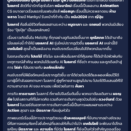
ดูหนังออนไลน์
ปุยปุย มอลก้า เดอะ มูฟวี่ มอลแม็กซ์
เป็นการกลับมาของเหล่า
โมลคาร์
สัตว์ที่น่ารักที่สุดในโลก
หนังมาใหม่
เรื่องนี้เป็นผลงาน
Animation
CG ขนาดยาวเรื่องแรกในแฟรนไชส์
หนังสนุก
เรื่องนี้ไม่ควรพลาดชม
ห้าม
พลาด
โดยมี Mankyū รับหน้าที่กำกับ เป็น
หนัง2024
จาก
ญี่ปุ่น
โมลคาร์
คือสิ่งมีชีวิตที่ผสมผสานระหว่าง
หนูตะเภา
และ
รถยนต์
พวกมันมีเสียง
ร้อง “ปุ้ยปุ้ย” เป็นเอกลักษณ์
เรื่องราวเกิดขึ้นใน Molcity ที่ทุกอย่างดูทันสมัยขึ้นมาก
ยุคไฮเทค
ได้เข้ามาถึง
เมืองแห่งนี้ ทำให้มี
มอลคาร์ AI
รุ่นใหม่ปรากฏตัวขึ้น
มอลคาร์ AI
เหล่านี้ใช้
เทคโนโลยี
สุดล้ำเป็นพลังงาน คนขับรถเริ่มเปลี่ยนไปใช้พวกมันมากขึ้น
ในขณะเดียวกัน
โปเตโต้
ชิโรโมะ และเพื่อนโมลคาร์ที่คุ้นเคย ก็ได้เข้าไปพัวพันกับ
เหตุการณ์สำคัญ พวกมันได้เจอกับ AI
โมลคาร์
ที่ชื่อว่า คานอน และถูกดึงเข้าสู่
การ
ไล่ล่า
ที่อันตรายกับ
องค์กรลึกลับ
คนขับรถที่มีฝีมือดีคนหนึ่งปรากฏตัวขึ้น เขาได้ช่วยโปเตโต้และผองเพื่อนไว้ได้
เขาผู้นี้กำลังออกตามหา โมลคาร์ คู่หูที่หายสาบสูญไปนาน โปเตโต้จึงเสนอให้ใช้
ความสามารถ AI ของ คานอน เพื่อช่วยในการ
ค้นหา
ภารกิจ
การตามหา
โมลคาร์ ที่หายไปจึงเริ่มต้นขึ้น พวกเขาต้องเดินทาง
ผจญ
ภัย
ไปยังสถานที่ที่ไม่คาดคิด รวมถึงการเดินทางสุดป่วนไปยัง
ดวงจันทร์
ด้วย
โมลคาร์
ในเวอร์ชันอวกาศ การเดินทางครั้งนี้เป็นการผสมผสานระหว่าง
Action
สุดฮา และ
มิตรภาพ
ที่อบอุ่นหัวใจ
ภาพยนตร์เรื่องนี้มีการปรากฏตัวของ
ตัวละครมนุษย์
ที่มีบทบาทอย่างชัดเจน
นี่คือการผจญภัยครั้งยิ่งใหญ่ที่แสดงให้เห็นว่าไม่ว่า
เทคโนโลยี
จะพัฒนาไปไกล
แค่ไหน
มิตรภาพ
และ
ความรัก
ที่มีต่อ
โมลคาร์
ก็ยังเป็นหัวใจสำคัญของเรื่อง