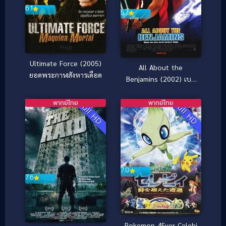
6.1
5.7
Ultimate Force (2005)
All About the
ยอดพระกาฬสังหารเดือด
Benjamins (2002) เบน
จามินปล้นด้วยรวยสอง
เด้ง
พากย์ไทย
พากย์ไทย
Full HD
Full HD
7.0
7.6
Pokemon 4Ever Celebi