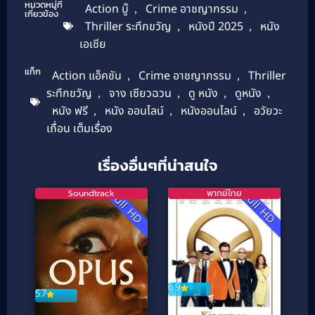
หมวดหมู่ที่
Action บู๊
,
Crime อาชญากรรม
,
เกี่ยวข้อง
Thriller ระทึกขวัญ
,
หนังปี 2025
,
หนัง
เอเชีย
แท็ก
Action แอ็คชัน
,
Crime อาชญากรรม
,
Thriller
ระทึกขวัญ
,
จาง เซียวฉวน
,
ดู หนัง
,
ดูหนัง
,
หนัง ฟรี
,
หนัง ออนไลน์
,
หนังออนไลน์
,
อวัยวะ
เถื่อน เต็มเรื่อง
เรื่องอื่นๆที่น่าสนใจ
Soundtrack
พากย์ไทย
Full HD
Full HD
6.9
5.7