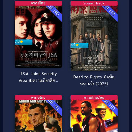
พากย์ไทย
Sound Track
Full HD
Full HD
7.8
5.4
J.S.A. Joint Security
Dead to Rights บันทึก
Area สงครามเกียรติยศ
หนานจิง (2025)
มิตรภาพเหนือพรมแดน
(2000)
พากย์ไทย
พากย์ไทย/ซับ
Full HD
Full HD