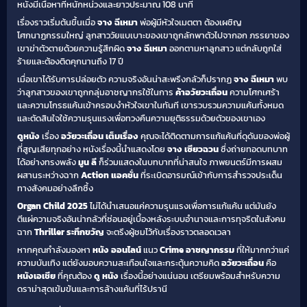
หนังมีเนื้อหาที่หนักหน่วงและยาวประมาณ 108 นาที
เรื่องราวเริ่มต้นขึ้นเมื่อ
จาง ฉีเหมา
พ่อผู้มีหัวใจเมตตา ต้องเผชิญ
โศกนาฏกรรมใหญ่ ลูกสาววัยแบเบาะของเขาถูกลักพาตัวไปจากอก ภรรยาของ
เขาฆ่าตัวตายด้วยความรู้สึกผิด
จาง ฉีเหมา
ออกตามหาลูกสาว แต่กลับถูกใส่
ร้ายและต้องติดคุกนานถึง 17 ปี
เมื่อเขาได้รับการปล่อยตัว ความจริงอันน่าสะพรึงกลัวก็ปรากฏ
จาง ฉีเหมา
พบ
ว่าลูกสาวของเขาถูกกลุ่มอาชญากรใช้ในการ
ค้าอวัยวะเถื่อน
ความโศกเศร้า
และความโกรธแค้นเข้าครอบงำหัวใจเขาในทันที เขารวบรวมความแค้นทั้งหมด
และตัดสินใจใช้ความรุนแรงเพื่อทวงคืนความยุติธรรมด้วยตัวของเขาเอง
ดูหนัง
เรื่อง
อวัยวะเถื่อน เต็มเรื่อง
คุณจะได้ติดตามการแก้แค้นที่ดุดันของพ่อผู้
ที่สูญเสียทุกอย่าง หนังเรื่องนี้นำแสดงโดย
จาง เซียวฉวน
ซึ่งถ่ายทอดบทบาท
ได้อย่างทรงพลัง
มูน ลี
ก็ร่วมแสดงในบทบาทที่น่าสนใจ ภาพยนตร์มีการผสม
ผสานระหว่างฉาก
Action แอคชั่น
ที่ระเบิดอารมณ์เข้ากับการสำรวจประเด็น
ทางสังคมอย่างลึกซึ้ง
Organ Child 2025
ไม่ได้นำเสนอแค่ความรุนแรงเพื่อการแก้แค้น แต่มันยัง
ตีแผ่ความจริงอันน่ากลัวที่ซ่อนอยู่เบื้องหลังระบบอำนาจและการทุจริตในสังคม
ฉาก
Thriller ระทึกขวัญ
จะตรึงผู้ชมไว้กับเรื่องราวตลอดเวลา
หากคุณกำลังมองหา
หนัง ออนไลน์
แนว
Crime อาชญากรรม
ที่ให้มากกว่าแค่
ความบันเทิง แต่ยังมอบความสะเทือนใจและกระตุ้นความคิด
อวัยวะเถื่อน
คือ
หนังเอเชีย
ที่คุณต้อง
ดู หนัง
เรื่องนี้อย่างแน่นอน เตรียมพร้อมสำหรับความ
ดราม่าสุดเข้มข้นและการล้างแค้นที่ไร้ปรานี