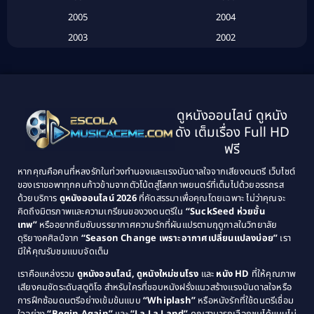
2005
2004
Biography ชีวประวัติ
(26)
2003
2002
Biography ชีวิตจริง
(41)
2001
2000
1999
1998
Black Comedy
(10)
1997
1996
Classic หนังคลาสสิก
(25)
ดูหนังออนไลน์ ดูหนัง
1995
1994
ดัง เต็มเรื่อง Full HD
Classic หนังคลาสสิก
(134)
1993
1992
ฟรี
1991
1990
Classic หนังคลาสสิก
(21)
หากคุณคือคนที่หลงรักในท่วงทำนองและแรงบันดาลใจจากเสียงดนตรี เว็บไซต์
1989
1988
ของเราขอพาทุกคนก้าวข้ามจากตัวโน้ตสู่โลกภาพยนตร์ที่เต็มไปด้วยอรรถรส
Comedy ตลก
(515)
ด้วยบริการ
ดูหนังออนไลน์ 2026
ที่คัดสรรมาเพื่อคุณโดยเฉพาะ ไม่ว่าคุณจะ
1987
1986
คิดถึงมิตรภาพและความเกรียนของวงดนตรีใน
“SuckSeed ห่วยขั้น
1985
1984
Comedy ตลก
(46)
เทพ”
หรืออยากซึมซับบรรยากาศความรักที่ผันแปรตามฤดูกาลในวิทยาลัย
ดุริยางคศิลป์จาก
“Season Change เพราะอากาศเปลี่ยนแปลงบ่อย”
เรา
1983
1982
มีให้คุณรับชมแบบจัดเต็ม
Comedy ตลกขบขัน
(4)
1981
1980
เราคือแหล่งรวม
ดูหนังออนไลน์, ดูหนังใหม่ชนโรง
และ
หนัง HD
ที่ให้คุณภาพ
1979
Coming of Age ก้าวพ้นวัย
(1)
1978
เสียงคมชัดระดับสตูดิโอ สำหรับใครที่ชอบหนังฝรั่งแนวสร้างแรงบันดาลใจหรือ
การฝึกซ้อมดนตรีอย่างเข้มข้นแบบ
“Whiplash”
หรือหนังรักที่ใช้ดนตรีเชื่อม
1976
1975
Coming-of-Age
(3)