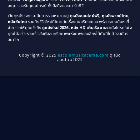
ใจอย่าง
“Begin Again”
และ
“La La Land”
คุณสามารถเลือกชมได้แบบไม่
1974
1972
สะดุด รองรับทุกอุปกรณ์ ทั้งมือถือและสมาร์ททีวี
Coming-of-age ชีวิตวัยรุ่น
(21)
1971
1970
เว็บดูหนังของเราเน้นการรวมหมวดหมู่
ดูหนังออนไลน์ฟรี, ดูหนังพากย์ไทย,
หนังซับไทย
รวมถึงซีรีส์ใหม่ที่โดดเด่นเรื่องดนตรีประกอบ พร้อมระบบค้นหาที่
1969
1968
Community
(1)
ง่ายช่วยให้คุณเข้าถึง
ดูหนังใหม่ 2026, หนัง HD เต็มเรื่อง
และหนังโปรดในใจ
1964
1963
คุณได้อย่างรวดเร็ว สัมผัสสุนทรียภาพแห่งภาพและเสียงได้ทันทีไม่ต้องสมัคร
Crime อาชญากรรม
(289)
สมาชิก
1962
1956
1954
1950
Crime อาชญากรรม
(78)
Copyright © 2025
escolamusicaceme.com
ดูหนัง
1940
ออนไลน์2025
Cult Film
(4)
Culture
(8)
Dance เต้น
(13)
Dark Comedy ตลกร้าย
(11)
Detective
(21)
Detective สืบสวน
(40)
Detective สืบสวน
(46)