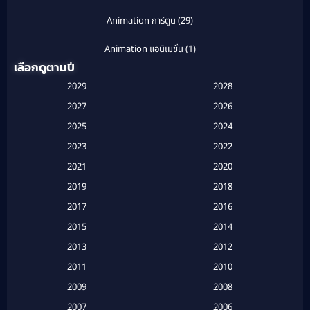
Animation การ์ตูน
(29)
Animation แอนิเมชั่น
(1)
เลือกดูตามปี
Anthology
(1)
2029
2028
Apple TV
(20)
2027
2026
2025
2024
Apple TV+
(120)
2023
2022
Based on a True Story สร้างจากเรื่องจริง
(2)
2021
2020
2019
2018
Based on a True Story เรื่องจริง
(16)
2017
2016
Based on a True Story เรื่องจริง
(20)
2015
2014
2013
2012
Based on Novel
(6)
2011
2010
Betrayal
(1)
2009
2008
Biography
(3)
2007
2006