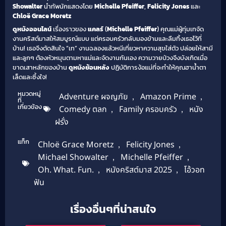
Showalter
นำทัพนักแสดงโดย
Michelle Pfeiffer
,
Felicity Jones
และ
Chloë Grace Moretz
ดูหนังออนไลน์
เรื่องราวของ
แคลร์
(
Michelle Pfeiffer
) คุณแม่ผู้ทุ่มเทจัด
งานคริสต์มาสให้สมบูรณ์แบบ แต่ครอบครัวกลับมองข้ามและลืมทิ้งเธอไว้ที่
บ้าน! เธอจึงตัดสินใจ “เท” งานฉลองแล้วหนีเที่ยวหาความสุขใส่ตัว ปล่อยให้สามี
และลูกๆ ต้องหัวหมุนตามหาแม่และจัดงานกันเอง ความวายป่วงจึงบังเกิดเมื่อ
ขาดเสาหลักของบ้าน
ดูหนังย้อนหลัง
ปฏิบัติการง้อแม่ที่จะทำให้คุณฮาน้ำตา
เล็ดและซึ้งใจ!
หมวดหมู่
Adventure ผจญภัย
,
Amazon Prime
,
ที่
เกี่ยวข้อง
Comedy ตลก
,
Family ครอบครัว
,
หนัง
ฝรั่ง
แท็ก
Chloë Grace Moretz
,
Felicity Jones
,
Michael Showalter
,
Michelle Pfeiffer
,
Oh. What. Fun.
,
หนังคริสต์มาส 2025
,
โอ้วอท
ฟัน
เรื่องอื่นๆที่น่าสนใจ