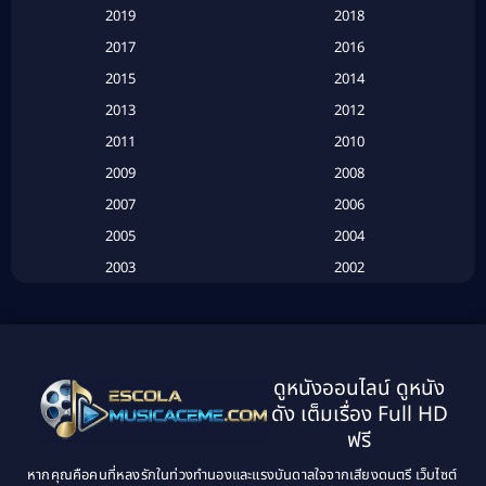
2019
2018
Based on a True Story เรื่องจริง
(20)
2017
2016
Based on a True Story เรื่องจริง
(16)
2015
2014
2013
2012
Based on Novel
(6)
2011
2010
Betrayal
(1)
2009
2008
Biography
(3)
2007
2006
2005
2004
Biography ชีวประวัติ
(26)
2003
2002
Biography ชีวิตจริง
(41)
2001
2000
1999
1998
Black Comedy
(10)
1997
1996
Classic หนังคลาสสิก
(134)
ดูหนังออนไลน์ ดูหนัง
1995
1994
ดัง เต็มเรื่อง Full HD
Classic หนังคลาสสิก
(21)
1993
1992
ฟรี
1991
1990
Classic หนังคลาสสิก
(25)
หากคุณคือคนที่หลงรักในท่วงทำนองและแรงบันดาลใจจากเสียงดนตรี เว็บไซต์