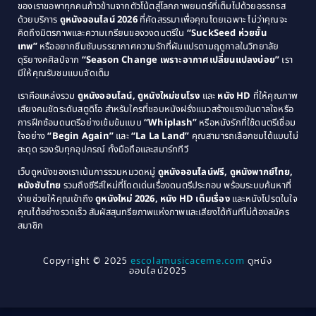
1989
1988
ของเราขอพาทุกคนก้าวข้ามจากตัวโน้ตสู่โลกภาพยนตร์ที่เต็มไปด้วยอรรถรส
Comedy ตลก
(46)
ด้วยบริการ
ดูหนังออนไลน์ 2026
ที่คัดสรรมาเพื่อคุณโดยเฉพาะ ไม่ว่าคุณจะ
1987
1986
คิดถึงมิตรภาพและความเกรียนของวงดนตรีใน
“SuckSeed ห่วยขั้น
1985
1984
Comedy ตลก
(515)
เทพ”
หรืออยากซึมซับบรรยากาศความรักที่ผันแปรตามฤดูกาลในวิทยาลัย
ดุริยางคศิลป์จาก
“Season Change เพราะอากาศเปลี่ยนแปลงบ่อย”
เรา
1983
1982
มีให้คุณรับชมแบบจัดเต็ม
Comedy ตลกขบขัน
(4)
1981
1980
เราคือแหล่งรวม
ดูหนังออนไลน์, ดูหนังใหม่ชนโรง
และ
หนัง HD
ที่ให้คุณภาพ
1979
Coming of Age ก้าวพ้นวัย
(1)
1978
เสียงคมชัดระดับสตูดิโอ สำหรับใครที่ชอบหนังฝรั่งแนวสร้างแรงบันดาลใจหรือ
การฝึกซ้อมดนตรีอย่างเข้มข้นแบบ
“Whiplash”
หรือหนังรักที่ใช้ดนตรีเชื่อม
1976
1975
Coming-of-Age
(3)
ใจอย่าง
“Begin Again”
และ
“La La Land”
คุณสามารถเลือกชมได้แบบไม่
1974
1972
สะดุด รองรับทุกอุปกรณ์ ทั้งมือถือและสมาร์ททีวี
Coming-of-age ชีวิตวัยรุ่น
(21)
1971
1970
เว็บดูหนังของเราเน้นการรวมหมวดหมู่
ดูหนังออนไลน์ฟรี, ดูหนังพากย์ไทย,
หนังซับไทย
รวมถึงซีรีส์ใหม่ที่โดดเด่นเรื่องดนตรีประกอบ พร้อมระบบค้นหาที่
1969
1968
Community
(1)
ง่ายช่วยให้คุณเข้าถึง
ดูหนังใหม่ 2026, หนัง HD เต็มเรื่อง
และหนังโปรดในใจ
1964
1963
คุณได้อย่างรวดเร็ว สัมผัสสุนทรียภาพแห่งภาพและเสียงได้ทันทีไม่ต้องสมัคร
Crime อาชญากรรม
(78)
สมาชิก
1962
1956
1954
1950
Crime อาชญากรรม
(289)
Copyright © 2025
escolamusicaceme.com
ดูหนัง
1940
ออนไลน์2025
Cult Film
(4)
Culture
(8)